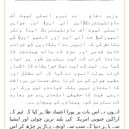
وزیر دفاع نے نہرو انسٹی ٹیوٹ آف
ماؤنٹینئرنگ(این آئی ایم) اور جواہر
انسٹی ٹیوٹ آف ماؤنٹینئرنگ اینڈ ونٹر
اسپورٹس( جے آئی ایم اور ڈبلیو این) کی
ستائش کی کہ انہوں نے اہلکاروں کو جرات،
ثابت قدمی اور عزم کے ساتھ چیلنجز کا
سامنا کرنے کے لیے بہترین طور پر تیار
کیا ہے۔ ٹیم کے لیے نیک خواہشات کا اظہار
کرتے ہوئے انہوں نے کہا کہ اس مشکل اور
عظیم چوٹی کو سر کرنا محض جسمانی برداشت
کا امتحان نہیں بلکہ قیادت، ٹیم ورک اور
ذہنی قوت کا حقیقی امتحان ہے، جو بھارت
کے بہترین کوہ پیماؤں کی پہچان ہے۔
انہوں نے اس بات پر پورا اعتماد ظاہر کیا کہ ٹیم کے
اراکین جنوبی امریکہ کی بلند ترین چوٹی اور ایشیا
سے باہر دنیا کے سب سے اونچے پہاڑ پر چڑھ کر اس