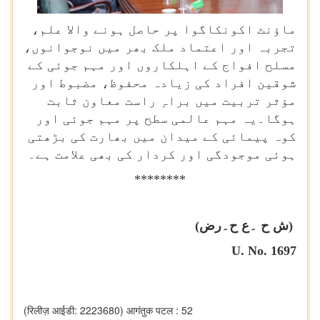
ماؤنٹ اکونکاگوا پر حاصل ہونے والا علم،
تجربہ اور اعتماد ملک بھر میں نوجوانوں،
مسلح افواج کے اہلکاروں اور مہم جوئی کے
شوقین افراد کی زیادہ محفوظ، مضبوط اور
مؤثر تربیت میں براہِ راست معاون ثابت
ہوگا۔یہ مہم عالمی سطح پر مہم جوئی اور
کوہ پیمائی کے میدان میں بھارت کی بڑھتی
ہوئی موجودگی اور کردار کی بھی علامت ہے۔
********
(ش ح ۔ع ح۔
رض
)
U. No.
1697
(रिलीज़ आईडी: 2223680)
आगंतुक पटल : 52