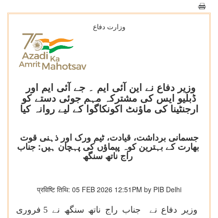
وزارت دفاع
وزیر دفاع نے این آئی ایم ۔ جے آئی ایم اور
ڈبلیو ایس کی مشترکہ مہم جوئی دستے کو
ارجنٹینا کی ماؤنٹ اکونکاگوا کے لیے روانہ کیا
جسمانی برداشت، قیادت، ٹیم ورک اور ذہنی قوت
بھارت کے بہترین کوہ پیماؤں کی پہچان ہیں: جناب
راج ناتھ سنگھ
प्रविष्टि तिथि: 05 FEB 2026 12:51PM by PIB Delhi
وزیر دفاع نے جناب راج ناتھ سنگھ نے 5 فروری