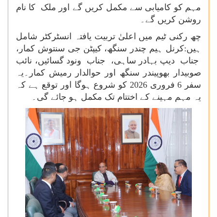
مہم کو کامیابی سے مکمل کریں گے اور ملک کا نام
روشن کریں گے۔
چھ رکنی ٹیم میں اعلیٰ تربیت یافتہ انسٹرکٹر شامل
ہیں:کرنل ہیم چندر سنگھ، کیپٹن جی سنتوش کمار،
جناب دیپ بہادر ساہی، جناب ونود گسائیں، نائب
صوبیدار بھوپیندر سنگھ اور حوالدار رمیش کمار۔یہ
سفر 6 فروری 2026 کو شروع ہوگا اور توقع ہے کہ
یہ مہم مہینے کے اختتام تک مکمل ہو جائے گی۔