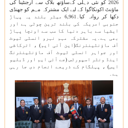
2026 کو نئی دہلی کےساؤتھ بلاک سے ارجنٹینا کی
ماؤنٹ اکونکاگوا کے لیے ایک مشترکہ مہم کو جھنڈی
دکھا کر روانہ کیا۔6,961 میٹر بلند یہ پہاڑ
جنوبی امریکہ کی بلند ترین چوٹی ہے اور
ایشیا سے باہر دنیا کا سب سے اونچا پہاڑ
بھی ہے۔یہ مشترکہ مہم نہرو انسٹی ٹیوٹ
آف ماؤنٹینئرنگ(این آئی ایم) ، اترکاشی
اور جواہر انسٹی ٹیوٹ آف ماؤنٹینئرنگ
اینڈ ونٹر اسپورٹس (جے آئی ایم اور ڈبلیو
ایس) ، پہلگام کے ذریعے انجام دی جا رہی
ہے۔