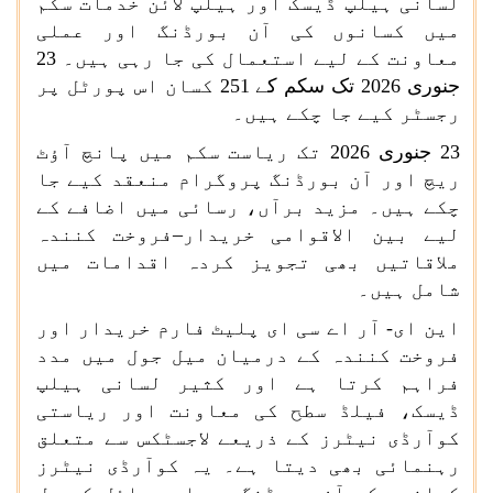
لسانی ہیلپ ڈیسک اور ہیلپ لائن خدمات سکم
میں کسانوں کی آن بورڈنگ اور عملی
معاونت کے لیے استعمال کی جا رہی ہیں۔ 23
جنوری 2026 تک سکم کے 251 کسان اس پورٹل پر
رجسٹر کیے جا چکے ہیں۔
23 جنوری 2026 تک ریاست سکم میں پانچ آؤٹ
ریچ اور آن بورڈنگ پروگرام منعقد کیے جا
چکے ہیں۔ مزید برآں، رسائی میں اضافے کے
لیے بین الاقوامی خریدار–فروخت کنندہ
ملاقاتیں بھی تجویز کردہ اقدامات میں
شامل ہیں۔
این ای- آر اے سی ای پلیٹ فارم خریدار اور
فروخت کنندہ کے درمیان میل جول میں مدد
فراہم کرتا ہے اور کثیر لسانی ہیلپ
ڈیسک، فیلڈ سطح کی معاونت اور ریاستی
کوآرڈی نیٹرز کے ذریعے لاجسٹکس سے متعلق
رہنمائی بھی دیتا ہے۔ یہ کوآرڈی نیٹرز