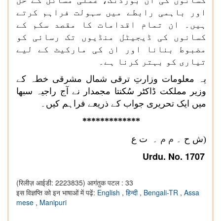
کسانوں کی آن بورڈنگ، عملی مسائل کے حل
اور باہمی رابطے میں سہولت فراہم کرتے
ہیں۔ ان تمام اقدامات کا مقصد سکم کے
کسانوں کی ڈیجیٹل منڈیوں تک رسائی کو
مضبوط بنانا اور ان کی مارکیٹ کے لیے
تیاری کو بہتر کرنا ہے۔
یہ معلومات وزارتِ ترقیِ شمال مشرقی خطہ کے
وزیرِ مملکت ڈاکٹر سُکنتا مجمدار نے آج راجیہ سبھا
میں ایک تحریری جواب کے ذریعے فراہم کیں۔
*************
(ش ح ۔
م
م
‎
۔ ت ع
Urdu. No. 1707
(रिलीज़ आईडी: 2223835)
आगंतुक पटल : 33
इस विज्ञप्ति को इन भाषाओं में पढ़ें:
English
,
हिन्दी
,
Bengali-TR
,
Assa
mese
,
Manipuri