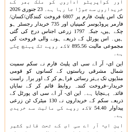
اور کوآپریٹو اداروں کو ملک بھر کے
خریداروں سے جوڑا جا رہا ہے۔ 23 جنوری 2026
تک اس پلیٹ فارم پر 6807 فروخت کنندگان/کسان/
فارمر پروڈیوسر کمپنیاں اور 735 خریدار رجسٹر ہو
چکے ہیں، جبکہ 1797 زرعی اجناس درج کی گئی
ہیں۔ اس پورٹل کے ذریعے ہونے والی فروخت کی
مجموعی مالیت 895.56 لاکھ روپے تک پہنچ چکی
ہے۔
این ای- آر اے سی ای پلیٹ فارم نے سکم سمیت
شمال مشرقی ریاستوں کے کسانوں کو قومی
منڈیوں تک بہتر رسائی فراہم کر کے اور براہِ راست
خریدار–فروخت کنندہ روابط قائم کر کے نمایاں
فائدہ پہنچایا ہے۔ این ای- آر اے سی ای پورٹل کے
ذریعے سکم کے خریداروں نے 130 میٹرک ٹن زرعی
پیداوار 54.40 لاکھ روپے کی مالیت سے خریدی
ہے۔
این ای- آر اے سی ای کے تحت قائم کثیر