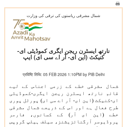
شمال مشرقی ریاستوں کی ترقی کی وزارت
نارتھ ایسٹرن ریجن ایگری کموڈیٹی ای-
کنیکٹ (این ای- آر اے سی ای) ایپ
प्रविष्टि तिथि: 05 FEB 2026 1:10PM by PIB Delhi
شمال مشرقی خطے کے زرعی اجناس کے لیے
قائم نارتھ ایسٹرن ریجن ایگری-کموڈیٹی
ای-کنیکٹ (این ای- آر اے سی ای) پورٹل پوری
طرح فعال ہے اور اس کے ذریعے شمال مشرقی
خطے (این ای آر) کے کسانوں، فارمر
پروڈیوسر آرگنائزیشنز، سیلف ہیلپ گروپس