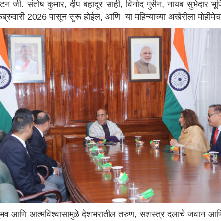
प्टन जी. संतोष कुमार, दीप बहादूर साही, विनोद गुसैन, नायब सुभेदार भू
 फेब्रुवारी 2026 पासून सुरू होईल, आणि या महिन्याच्या अखेरीला मोहीमे
ुभव आणि आत्मविश्वासामुळे देशभरातील तरुण, सशस्त्र दलाचे जवान आणि 