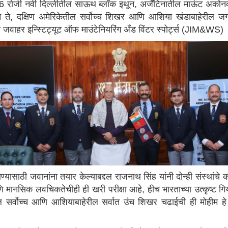
026 रोजी नवी दिल्लीतील साऊथ ब्लॉक इथून, अर्जेंटिनातील माऊंट अकोनकाग
 ते, दक्षिण अमेरिकेतील सर्वोच्च शिखर आणि आशिया खंडाबाहेरील जगा
 जवाहर इन्स्टिट्यूट ऑफ माउंटेनियरिंग अँड विंटर स्पोर्ट्स (JIM&WS) य
े जाण्यासाठी जवानांना तयार केल्याबद्दल राजनाथ सिंह यांनी दोन्ही संस्थ
णि मानसिक लवचिकतेचीही ही खरी परीक्षा आहे, हीच भारताच्या उत्कृष्ट गि
ेतील सर्वोच्च आणि आशियाबाहेरील सर्वात उंच शिखर चढाईची ही मोहीम ह