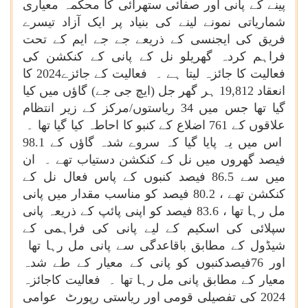
پینے کے پانی اور صفائی ستھرائی کا محکمہ معیاری
شماریاتی نمونے لینے کی بنیاد پر ایک آزاد تیسرے
فریق کی ایجنسی کے ذریعے جے جے ایم کے تحت
فراہم کردہ گھریلو نل کے پانی کے کنکشن کی
فعالیت کا جائزہ لیتا ہے ۔ فعالیت کے جائزے2024 کا
انعقاد 19,812 ہر گھر جل (ایچ جی جے) گاؤں میں کیا
گیا تھا جس میں 34 ریاستوں/مرکز کے زیر انتظام
علاقوں کے 761 اضلاع کے کنبو کا احاطہ کیا گیا تھا ۔
اس میں یہ پایا گیا کہ سروے شدہ گاؤں کے 98.1
فیصد گھروں میں نل کے کنکشن دستیاب تھے ۔ ان
میں سے 86.5 فیصد کنبوں کے پاس فعال نل کے
کنکشن تھے ، 80.2 فیصد کو مناسب مقدار میں پانی
مل رہا تھا ، 83.6 فیصد کو اپنی پائپ کے ذریعہ پانی
سپلائی کی اسکیم کے لیے پانی کی فراہمی کے
شیڈول کے مطابق باقاعدگی سے پانی مل رہا تھا
اور 76فیصدکنبوں کو پانی کے معیار کے طے شدہ
معیار کے مطابق پانی مل رہا تھا ۔ فعالیت کاجائزہ
2024 کی تفصیلی قومی اور ریاستی رپورٹ عوامی