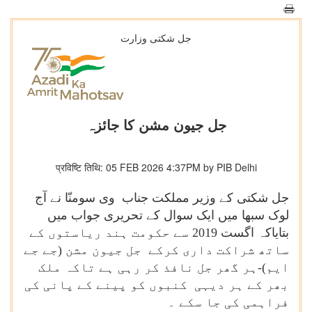
جل شکتی وزارت
جل جیون مشن کا جائزہ
प्रविष्टि तिथि: 05 FEB 2026 4:37PM by PIB Delhi
جل شکتی کے وزیر مملکت جناب
وی سومنّا نے آج
لوک سبھا میں ایک سوال کے تحریری جواب میں
بتایاکہ اگست 2019 سے حکومت ہند ریاستوں کے
ساتھ شراکت داری کرکے جل جیون مشن (جے جے
ایم)-ہر گھر جل نافذ کر رہی ہے تاکہ ملک
بھر کے ہر دیہی کنبوں کو پینے کے پانی کی
فراہمی کی جا سکے ۔