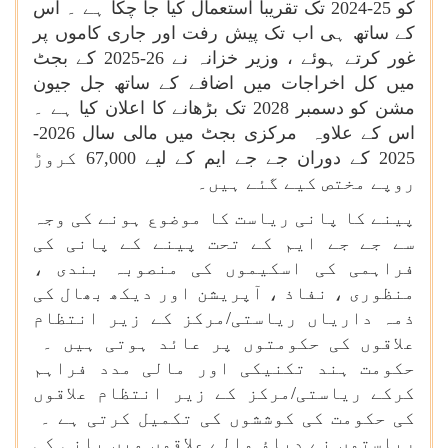
کو 25-2024 تک تقریبا استعمال کیا جا چکا ہے ۔ اس
کے ساتھ ہی اب تک پیش رفت اور جاری کاموں پر
غور کرتے ہوئے ، وزیر خزانہ نے 26-2025 کے بجٹ
میں کل اخراجات میں اضافے کے ساتھ جل جیون
مشن کو دسمبر 2028 تک بڑھانے کا اعلان کیا ہے ۔
اس کے علاوہ مرکزی بجٹ میں مالی سال 2026-
2025 کے دوران جے جے ایم کے لیے 67,000 کروڑ
روپے مختص کیے گئے ہیں۔
پینے کا پانی ریاست کا موضوع ہونے کی وجہ
سے جے جے ایم کے تحت پینے کے پانی کی
فراہمی کی اسکیموں کی منصوبہ بندی ،
منظوری ، نفاذ ، آپریشن اور دیکھ بھال کی
ذمہ داریاں ریاستی/مرکز کے زیر انتظام
علاقوں کی حکومتوں پر عائد ہوتی ہیں ۔
حکومت ہند تکنیکی اور مالی مدد فراہم
کرکے ریاستی/مرکز کے زیر انتظام علاقوں
کی حکومت کی کوششوں کی تکمیل کرتی ہے ۔
ریاستوں نے دباؤ والے علاقوں میں پانی کی