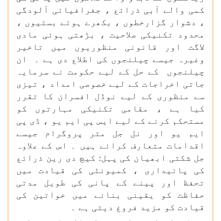
کمی والے آبی ذرائع ، جغرافیائی آلودگی
، دشوار گزارخطوں ، بکھرے ہوئے بستیوں ،
محدود تکنیکی صلاحیت ، بڑھتی ہوئی مادی
لاگت اور قانونی منظوریوں میں تاخیر
وغیرہ جیسے چیلنجوں کی اطلاع دی ہے ۔ ان
چیلنجوں کے حل کے لیے حکومت نے سرمایہ
جاتی اخراجات کے لیے خصوصی امداد ، تیزی
سے منظوری کے لیے نوڈل افسران کا تقرر
کیا ہے ، مقامی تکنیکی مہارتوں کو
مستحکم کرنے کے لیے ایس پی ایم یو ، ڈی پی
ایم یو اور نل جل متر پروگرام جیسے
اقدامات متعارف کرائے ہیں ۔ اس کے علاوہ
جل شکتی ابھیان کی پہل: کیچ دی رین ذرائع
کی پائیداری ، کمیونٹی کی قیادت میں
تحفظ اور پینے کے پانی کی طویل مدتی
حفاظت کو یقینی بنانے میں خواتین کی
قیادت کو مزید فروغ دیتی ہے ۔