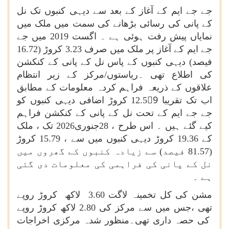
جے جے ایم کے آغاز کے بعد سے دیہی کنبوں تک نل
کے پانی کی رسائی بڑھانے کی سمت میں ملک میں
نمایاں پیش رفت ہوئی ہے ۔ اگست 2019 میں جے
جے ایم کے آغاز پر ملک میں صرف 3.23 کروڑ (16.72
فیصد) دیہی کنبوں کے پاس نل کے پانی کے کنکشن
کی اطلاع تھی ۔ریاستوں/مرکز کے زیر انتظام
علاقوں کے ذریعہ فراہم کردہ معلومات کے مطابق
اب تک تقریبا 12.59ً کروڑ اضافی دیہی کنبوں کو
جے جے ایم کے تحت نل کے پانی کے کنکشن فراہم
کیے گئے ہیں ۔ اس طرح ، 28جنوری2026 تک ، ملک
کے 19.36 کروڑ دیہی کنبوں میں سے ، 15.79 کروڑ
(81.57 فیصد) سے زیادہ کنبوں کے گھروں میں
نل کے پانی کی فراہمی کی معلومات دی گئی
ہے ۔
مشن کی کل تخمینہ لاگت 3.60 لاکھ کروڑ روپے
تھی ،جس میں سے مرکز کی 2.80 لاکھ کروڑ روپے
کی حصہ داری تھی۔منظور شدہ مرکزی اخراجات