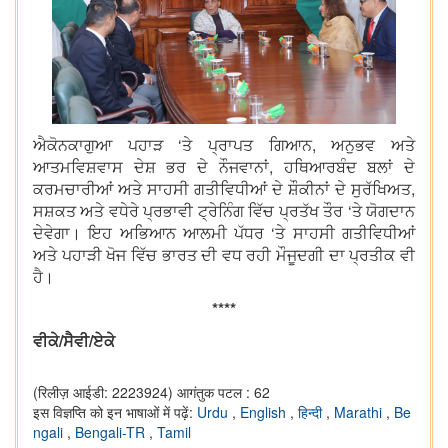
ਐਕੋਨਕਾਗੁਆ ਪਹਾੜ ‘ਤੇ ਪ੍ਰਾਪਤ ਗਿਆਨ, ਅਨੁਭਵ ਅਤੇ
ਆਤਮਵਿਸ਼ਵਾਸ ਦੇਸ਼ ਭਰ ਦੇ ਨੌਜਵਾਨਾਂ, ਹਥਿਆਰਬੰਦ ਬਲਾਂ ਦੇ
ਕਰਮਚਾਰੀਆਂ ਅਤੇ ਸਾਹਸੀ ਗਤੀਵਿਧੀਆਂ ਦੇ ਸ਼ੌਕੀਨਾਂ ਦੇ ਸੁਰੱਖਿਅਤ,
ਸਸ਼ਕਤ ਅਤੇ ਵਧੇਰੇ ਪ੍ਰਭਾਵੀ ਟ੍ਰੇਨਿੰਗ ਵਿੱਚ ਪ੍ਰਤੱਖ ਤੌਰ ‘ਤੇ ਯੋਗਦਾਨ
ਦੇਵੇਗਾ। ਇਹ ਅਭਿਆਨ ਆਲਮੀ ਪੱਧਰ ‘ਤੇ ਸਾਹਸੀ ਗਤੀਵਿਧੀਆਂ
ਅਤੇ ਪਹਾੜੀ ਖੋਜ ਵਿੱਚ ਭਾਰਤ ਦੀ ਵਧ ਰਹੀ ਮੌਜੂਦਗੀ ਦਾ ਪ੍ਰਤੀਕ ਵੀ
ਹੈ।
****
ਵੀਕੇ/ਸੈਵੀ/ਏਕੇ
(रिलीज़ आईडी: 2223924)
आगंतुक पटल : 62
इस विज्ञप्ति को इन भाषाओं में पढ़ें:
Urdu
,
English
,
हिन्दी
,
Marathi
,
Be
ngali
,
Bengali-TR
,
Tamil