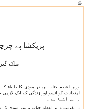
پریکشا پے چرچا کا 9 واں ایڈیشن 6 فروری 2026 ک
ملک گیر
وزیر اعظم جناب نریندر مودی کا طلباء کے س
واپس آگیا ہے ۔
یہ تقریب وزیر اعظم جناب نریندر مودی کے ی