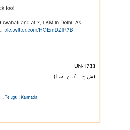
ck too!
uwahati and at 7, LKM in Delhi. As
s…
pic.twitter.com/HOEmDZIR7B
UN-1733
(ش ح۔
ک ح
۔ت ا)
il
,
Telugu
,
Kannada