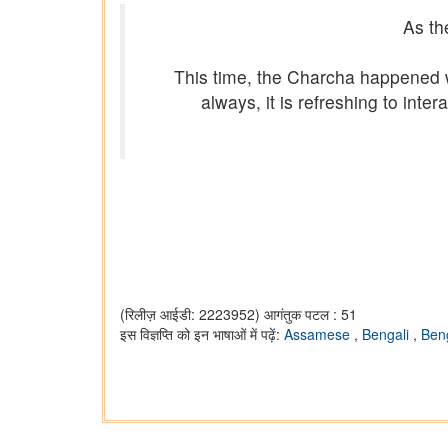
As th
This time, the Charcha happened 
always, it is refreshing to in
(रिलीज़ आईडी: 2223952)
आगंतुक पटल : 51
इस विज्ञप्ति को इन भाषाओं में पढ़ें:
Assamese
,
Bengali
,
Ben