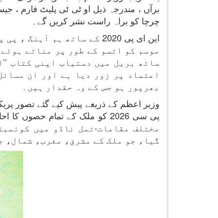
چرچا کو براہ راست نشر کریں گے۔
این ای پی 2020 کے ساتھ ہم
موسم کو اتسو کے طور پر مناتے ہوئے 
ساتھ بریل میں دستیاب اپنی کتاب ’’ا
اعتماد پر زور دیا ہے اور ان مسائل
بھرپور ہو جس کے وہ حقدار ہیں۔
وزیر اعظم کے ذریعے پیش کیے گئے تصور پریک
مختلف مقامات-تمل ناڈو میں کوئمبٹ
گیا، جو ملک کے مشرق، مغرب، شمال، ج