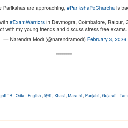
e Parikshas are approaching,
#ParikshaPeCharcha
is ba
with
#ExamWarriors
in Devmogra, Coimbatore, Raipur, G
teract with my young friends and discuss stress free exam
— Narendra Modi (@narendramodi)
February 3, 2026
********
gali-TR
,
Odia
,
English
,
हिन्दी
,
Khasi
,
Marathi
,
Punjabi
,
Gujarati
,
Tam