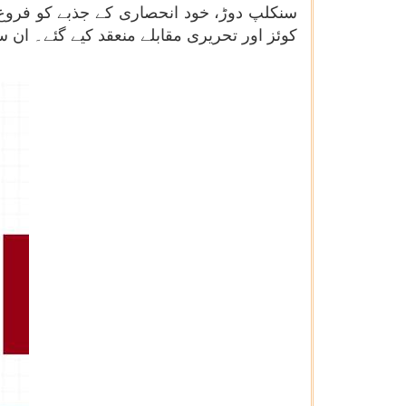
سنکلپ دوڑ، خود انحصاری کے جذبے کو فروغ د
کوئز اور تحریری مقابلے منعقد کیے گئے۔ ان سرگرمیوں میں تقریبا