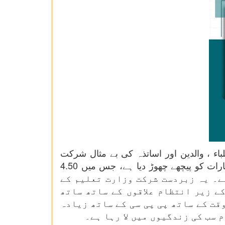
اء ، والدین اور اساتذہ کی بے مثال شرکت
دیکھنے کو ملی ہے۔ اس سال، پریکشا پے چرچا کے 9 ویں ایڈیشن کے لیے رجسٹریشن نے تمام پچھلے معیارات کو پیچھے چھوڑ دیا ہے، جس میں 4.50
ے۔ یہ زبردست شرکت وزارت تعلیم کے
ے زیر انتظام علاقوں کے ساتھ ساتھ
قت کے ساتھ پی پی سی کے ساتھ زیادہ
 سب کی زندگیوں میں لا رہا ہے۔