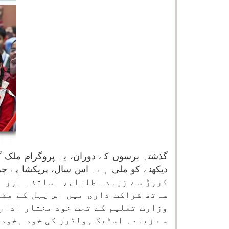
گذشتہ برسوں کے دوران، یہ پروگرام ملک گی
کروڑ سے زیادہ طلباء، اساتذہ اور و
ساتھ شراکت داری میں اس پہل کے مقا
وزارت تعلیم کے تحت خود مختار ادارو
سے زیادہ اسٹیک ہولڈرز کی خود بخود ش