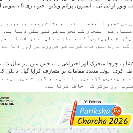
برآں ، مندرجہ ذیل او ٹی ٹی
 آہنگ ، پی پی سی تصور کا مقصد اعتماد، مثبت رویےاور مج
طلباء کے امتحان کے تجربے کو نئی شکل دینا ہے۔ 
یگزام واریئرس‘‘ کے عنوان سے اپنے خیالات کا اظہ
 کے بارے میں بات کرنے کی ضرورت پر زور دیا ہے 
شا پے چرچا متحرک اور اختراعی ہے، جس میں ہر سال نئے عن
ور، چھتیس گڑھ میں رائے پور، گجرات میں دیو مو
نوب اور مرکز کا احاطہ کرتا ہے۔