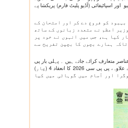
 پلیٹ فارم ، جیسے ویوز او ٹی ٹی ، ایمیزون پرائم ویڈیو ، جیو ، زی 5 ، سونی لیو اور اسپاٹیفائی (آڈیو پلیٹ فارم) پریکشا پے
موعی بہبود کو فروغ دے کر اور امتحان کے
وزیر اعظم نے متعدد زبانوں کے ساتھ
ار کیا ہے، جس میں انہوں نے خود پر
تاکہ ہمارے بچوں کا بچپن تفریح سے
اصر متعارف کرائے جاتے ہیں ۔ پہلی بار پی
پی سی 2026 کو ملک کے تمام حصوں کا احاطہ کرتے ہوئے متعدد مقامات پر متعارف کرایا گیا۔ دہلی کے علاوہ، پی پی سی 2026 کا انعقاد 4 (چار)
گرا اور آسام میں گوہاٹی میں کیا