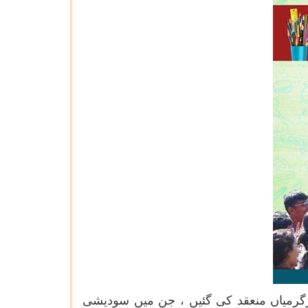
رکوز سرگرمیاں منعقد کی گئیں ، جن میں سودیشی