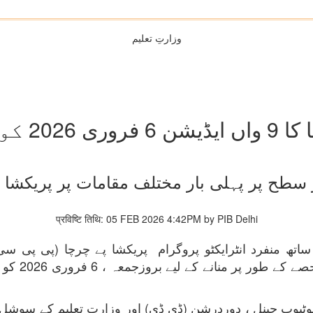
وزارتِ تعلیم
و منعقد ہوگا
 سطح پر پہلی بار مختلف مقامات پر پریکشا پ
प्रविष्टि तिथि: 05 FEB 2026 4:42PM by PIB Delhi
اتھ منفرد انٹرایکٹو پروگرام پریکشا پے چرچا (پی پی سی) ا
وٹیوب چینل ، دوردرشن (ڈی ڈی) اور وزارت تعلیم کے سوشل م