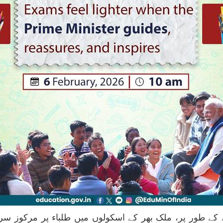
 دوڑ کے ایک حصے کے طور پر، ملک بھر کے اسکولوں میں طلباء پر م