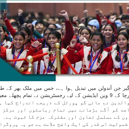
ر جن آندولن میں تبدیل ہوا ہے، جس میں ملک بھر کے طلب
الدین نے مائی گو پورٹل کے ذریعے اندراج کیا ہ
صد کو آگے بڑھانے میں تمام ریاستوں اور مرکز ک
ں کے مسلسل تعاون اور مشترکہ عزم کا ثبوت ہے۔ و
مولیت اس قدر کی ایک واضح علامت ہے جو یہ پروگرام