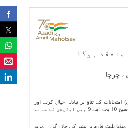
ے چرچا
متحانات کے تناؤ پر تبادلہ خیال کرنے اور
امتحانات کو اتسو اور زندگی کے ایک لازمی حصے کے طور پر منانے کے لیے بروزجمعہ ، 6 فروری 2026 کو صبح 10 بجے اپنے 9 ویں ایڈیشن کے ساتھ
یڈیا پلیٹ فارم پر نشر کی جائے گی ۔ مزید