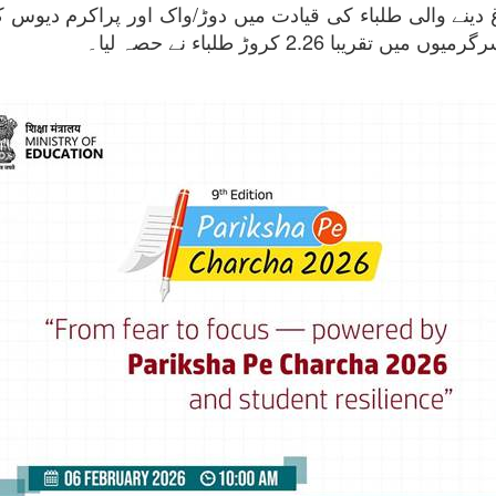
ینے والی طلباء کی قیادت میں دوڑ/واک اور پراکرم دیوس ک
 2.26 کروڑ طلباء نے حصہ لیا۔