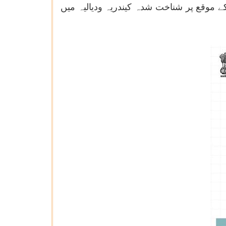
ے موقع پر شناخت شدہ کیندریہ ودیالیہ میں