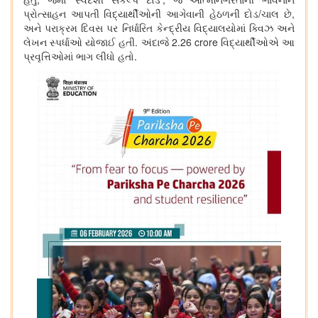
પ્રોત્સાહન આપતી વિદ્યાર્થીઓની આગેવાની હેઠળની દોડ/ચાલ છે
,
અને પરાક્રમ દિવસ પર નિર્ધારિત કેન્દ્રીય વિદ્યાલયોમાં ક્વિઝ અને
લેખન સ્પર્ધાઓ યોજાઈ હતી. અંદાજે
2.26 crore
વિદ્યાર્થીઓએ આ
પ્રવૃત્તિઓમાં ભાગ લીધો હતો.