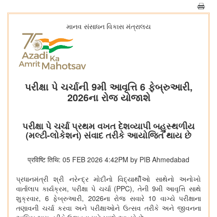
માનવ સંસાધન વિકાસ મંત્રાલય
પરીક્ષા પે ચર્ચાની 9મી આવૃત્તિ 6 ફેબ્રુઆરી,
2026ના રોજ યોજાશે
પરીક્ષા પે ચર્ચા પ્રથમ વખત દેશવ્યાપી બહુસ્થળીય
(મલ્ટી-લોકેશન) સંવાદ તરીકે આયોજિત થાય છે
प्रविष्टि तिथि: 05 FEB 2026 4:42PM by PIB Ahmedabad
પ્રધાનમંત્રી શ્રી નરેન્દ્ર મોદીનો વિદ્યાર્થીઓ સાથેનો અનોખો
વાર્તાલાપ કાર્યક્રમ
,
પરીક્ષા પે ચર્ચા (
PPC),
તેની
9
મી આવૃત્તિ સાથે
શુક્રવાર
, 6
ફેબ્રુઆરી
, 2026
ના રોજ સવારે
10
વાગ્યે પરીક્ષાના
તણાવની ચર્ચા કરવા અને પરીક્ષાઓને ઉત્સવ તરીકે અને જીવનના