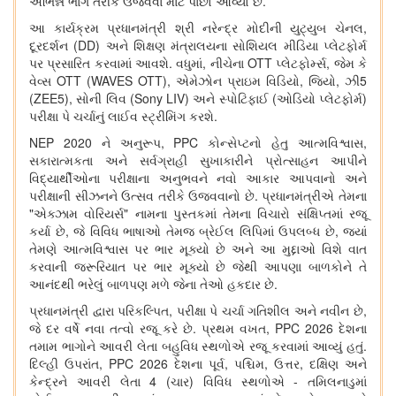
અભિન્ન ભાગ તરીકે ઉજવવા માટે પાછો આવ્યો છે.
આ કાર્યક્રમ પ્રધાનમંત્રી શ્રી નરેન્દ્ર મોદીની યુટ્યુબ ચેનલ
,
દૂરદર્શન (
DD)
અને શિક્ષણ મંત્રાલયના સોશિયલ મીડિયા પ્લેટફોર્મ
પર પ્રસારિત કરવામાં આવશે. વધુમાં
,
નીચેના
OTT
પ્લેટફોર્મ્સ
,
જેમ કે
વેવ્સ
OTT (WAVES OTT),
એમેઝોન પ્રાઇમ વિડિયો
,
જિયો
,
ઝી
5
(ZEE5),
સોની લિવ (
Sony LIV)
અને સ્પોટિફાઈ (ઓડિયો પ્લેટફોર્મ)
પરીક્ષા પે ચર્ચાનું લાઈવ સ્ટ્રીમિંગ કરશે.
NEP 2020
ને અનુરૂપ
, PPC
કોન્સેપ્ટનો હેતુ આત્મવિશ્વાસ
,
સકારાત્મકતા અને સર્વગ્રાહી સુખાકારીને પ્રોત્સાહન આપીને
વિદ્યાર્થીઓના પરીક્ષાના અનુભવને નવો આકાર આપવાનો અને
પરીક્ષાની સીઝનને ઉત્સવ તરીકે ઉજવવાનો છે. પ્રધાનમંત્રીએ તેમના
"એક્ઝામ વોરિયર્સ" નામના પુસ્તકમાં તેમના વિચારો સંક્ષિપ્તમાં રજૂ
કર્યા છે
,
જે વિવિધ ભાષાઓ તેમજ બ્રેઈલ લિપિમાં ઉપલબ્ધ છે
,
જ્યાં
તેમણે આત્મવિશ્વાસ પર ભાર મૂક્યો છે અને આ મુદ્દાઓ વિશે વાત
કરવાની જરૂરિયાત પર ભાર મૂક્યો છે જેથી આપણા બાળકોને તે
આનંદથી ભરેલું બાળપણ મળે જેના તેઓ હકદાર છે.
પ્રધાનમંત્રી દ્વારા પરિકલ્પિત
,
પરીક્ષા પે ચર્ચા ગતિશીલ અને નવીન છે
,
જે દર વર્ષે નવા તત્વો રજૂ કરે છે. પ્રથમ વખત
, PPC 2026
દેશના
તમામ ભાગોને આવરી લેતા બહુવિધ સ્થળોએ રજૂ કરવામાં આવ્યું હતું.
દિલ્હી ઉપરાંત
, PPC 2026
દેશના પૂર્વ
,
પશ્ચિમ
,
ઉત્તર
,
દક્ષિણ અને
કેન્દ્રને આવરી લેતા
4 (
ચાર) વિવિધ સ્થળોએ - તમિલનાડુમાં