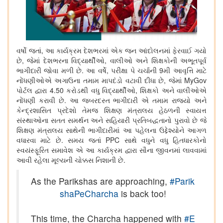
વર્ષો જતાં
,
આ કાર્યક્રમ દેશભરમાં એક જન આંદોલનમાં ફેરવાઈ ગયો
છે
,
જેમાં દેશભરના વિદ્યાર્થીઓ
,
વાલીઓ અને શિક્ષકોની અભૂતપૂર્વ
ભાગીદારી જોવા મળી છે. આ વર્ષે
,
પરીક્ષા પે ચર્ચાની
9
મી આવૃત્તિ માટે
નોંધણીઓએ અગાઉના તમામ માપદંડો વટાવી દીધા છે
,
જેમાં
MyGov
પોર્ટલ દ્વારા
4.50
કરોડ
થી વધુ વિદ્યાર્થીઓ
,
શિક્ષકો અને વાલીઓએ
નોંધણી કરાવી છે. આ જબરદસ્ત ભાગીદારી એ તમામ રાજ્યો અને
કેન્દ્રશાસિત પ્રદેશો તેમજ શિક્ષણ મંત્રાલય હેઠળની સ્વાયત્ત
સંસ્થાઓના સતત સમર્થન અને સહિયારી પ્રતિબદ્ધતાનો પુરાવો છે જે
શિક્ષણ મંત્રાલય સાથેની ભાગીદારીમાં આ પહેલના ઉદ્દેશ્યોને આગળ
વધારવા માટે છે. સમય જતાં
PPC
સાથે વધુને વધુ હિતધારકોનો
સ્વયંસ્ફૂરિત સમાવેશ એ આ કાર્યક્રમ દ્વારા સૌના જીવનમાં લાવવામાં
આવી રહેલા મૂલ્યની ચોક્કસ નિશાની છે.
As the Parikshas are approaching,
#Parik
shaPeCharcha
is back too!
This time, the Charcha happened with
#E