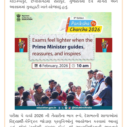
કોઈમ્બતુર
,
છત્તીસગઢમાં રાયપુર
,
ગુજરાતમાં
દેવ મોગરા
અને
આસામમાં ગુવાહાટી ખાતે યોજાયું હતું.
પરીક્ષા પે ચર્ચા
2026
ની તૈયારીના ભાગ રૂપે
,
દેશભરની શાળાઓમાં
વિદ્યાર્થી-કેન્દ્રિત જોડાણ પ્રવૃત્તિઓનું આયોજન કરવામાં આવ્યું
હતું
,
જેમાં
'
સ્વદેશી સંકલ્પ દોડ
',
જે આત્મનિર્ભરતાની ભાવનાને