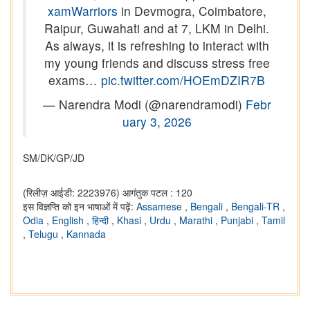
xamWarriors
in Devmogra, Coimbatore,
Raipur, Guwahati and at 7, LKM in Delhi.
As always, it is refreshing to interact with
my young friends and discuss stress free
exams…
pic.twitter.com/HOEmDZIR7B
— Narendra Modi (@narendramodi)
Febr
uary 3, 2026
SM/DK/GP/JD
(रिलीज़ आईडी: 2223976)
आगंतुक पटल : 120
इस विज्ञप्ति को इन भाषाओं में पढ़ें:
Assamese
,
Bengali
,
Bengali-TR
,
Odia
,
English
,
हिन्दी
,
Khasi
,
Urdu
,
Marathi
,
Punjabi
,
Tamil
,
Telugu
,
Kannada