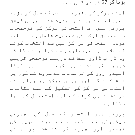
بڑھا کر 27 کر دی گئی ہے ۔
اپنے مرکز کی منصوبہ بندی کے عمل کو مزید
مضبوط کرتے ہوئے ، تجدید شدہ ایپلی کیشن
پورٹل میں اب امتحانی مرکز کی ترجیحات
سے متعلق ایک نئی خصوصیت شامل ہے ۔ مطلع
کردہ امتحانی مراکز میں سے انتخاب کرنے
کے علاوہ ، امیدواروں سے کہا جائے گا کہ
وہ ڈراپ ڈاؤن لسٹ کے ذریعے ترجیحی قریبی
شہروں کی نشاندہی کریں ۔ یہ ڈیٹا
امیدواروں کی ترجیحات کے سروے کے طور پر
کام کرے گا اور جہاں ممکن ہو وہاں نئے
امتحانی مراکز کی تشکیل کے لیے مقامات
کی نشاندہی کرنے کے لیے استعمال کیا جا
سکتا ہے ۔
پورٹل میں امتحان کے عمل کی مجموعی
سیکورٹی کو بڑھانے کے لیے تصویر کی
تصدیق اور چہرے کی شناخت پر مبنی