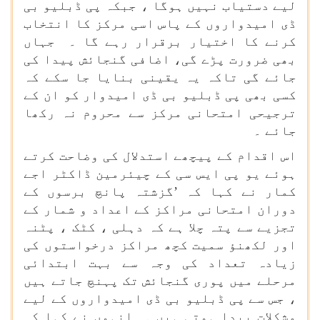
لیے دستیاب نہیں ہوگا ، جبکہ پی ڈبلیو بی
ڈی امیدواروں کے پاس اسی مرکز کا انتخاب
کرنے کا اختیار برقرار رہے گا ۔ جہاں
بھی ضرورت پڑے گی، اضافی گنجائش پیدا کی
جائے گی تاکہ یہ یقینی بنایا جا سکے کہ
کسی بھی پی ڈبلیو بی ڈی امیدوار کو ان کے
ترجیحی امتحانی مرکز سے محروم نہ رکھا
جائے ۔
اس اقدام کے پیچھے استدلال کی وضاحت کرتے
ہوئے یو پی ایس سی کے چیئرمین ڈاکٹر اجے
کمار نے کہا کہ ’گزشتہ پانچ برسوں کے
دوران امتحانی مراکز کے اعداد و شمار کے
تجزیے سے پتہ چلا ہے کہ دہلی ، کٹک ، پٹنہ
اور لکھنؤ سمیت کچھ مراکز درخواستوں کی
زیادہ تعداد کی وجہ سے بہت ابتدائی
مرحلے میں پوری گنجائش تک پہنچ جاتے ہیں
، جس سے پی ڈبلیو بی ڈی امیدواروں کے لیے
مشکلات پیدا ہوتی ہیں ۔ انہوں نے کہا کہ