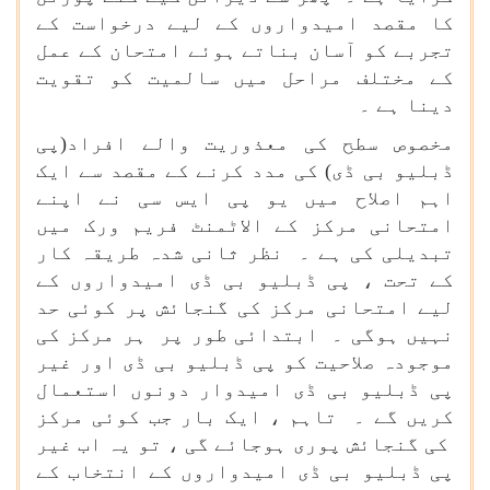
کا مقصد امیدواروں کے لیے درخواست کے
تجربے کو آسان بناتے ہوئے امتحان کے عمل
کے مختلف مراحل میں سالمیت کو تقویت
دینا ہے ۔
مخصوص سطح کی معذوریت والے افراد(پی
ڈبلیو بی ڈی) کی مدد کرنے کے مقصد سے ایک
اہم اصلاح میں یو پی ایس سی نے اپنے
امتحانی مرکز کے الاٹمنٹ فریم ورک میں
تبدیلی کی ہے ۔ نظر ثانی شدہ طریقہ کار
کے تحت ، پی ڈبلیو بی ڈی امیدواروں کے
لیے امتحانی مرکز کی گنجائش پر کوئی حد
نہیں ہوگی ۔ ابتدائی طور پر ہر مرکز کی
موجودہ صلاحیت کو پی ڈبلیو بی ڈی اور غیر
پی ڈبلیو بی ڈی امیدوار دونوں استعمال
کریں گے ۔ تاہم ، ایک بار جب کوئی مرکز
کی گنجائش پوری ہوجائے گی ، تو یہ اب غیر
پی ڈبلیو بی ڈی امیدواروں کے انتخاب کے