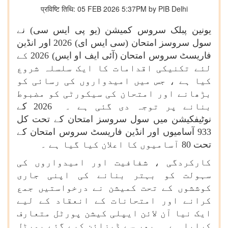
प्रविष्टि तिथि: 05 FEB 2026 5:37PM by PIB Delhi
یونین پبلک سروس کمیشن (یو پی ایس سی) نے
سول سروسز امتحان (سی ایس ای) 2026 اور انڈین
فاریسٹ سروس امتحان (آئی ایف او ایس) 2026 کے
لئے تکنیکی اقدامات کا ایک سلسلہ شروع
کیا ہے ، جس میں امیدواروں کی رسائی کو
بڑھانے اور امتحان کی سیکورٹی کو مضبوط
بنانے پر توجہ دی گئی ہے ۔ 2026 کے
نوٹیفکیشن میں سول سروسز امتحان کے تحت کل
933 آسامیوں اور انڈین فاریسٹ سروس امتحان کے
تحت 80 آسامیوں کا اعلان کیا گیا ہے ۔
کارکردگی ، شفافیت اور امیدواروں کی
سہولت کو بہتر بنانے کی اپنی جاری
کوششوں کے تحت کمیشن نے درخواستیں جمع
کرانے اور امتحانات کے انعقاد کے لیے
ایک نیا آن لائن ایپلی کیشن پورٹل متعارف
کرایا ہے ۔ پھر سے ڈیزائن کیے گئے پورٹل