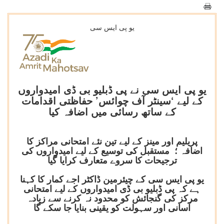
یو پی ایس سی
یو پی ایس سی نے پی ڈبلیو بی ڈی امیدواروں
کے لیے ‘سینٹر آف چوائس’ حفاظتی اقدامات
کے ساتھ رسائی میں اضافہ کیا
پریلیم اور مینز کے لیے تین نئے امتحانی مراکز کا
اضافہ ؛ مستقبل کی توسیع کے لیے امیدواروں کی
ترجیحات کا سروے متعارف کرایا گیا
یو پی ایس سی کے چیئرمین ڈاکٹر اجے کمار کا کہنا
ہے کہ پی ڈبلیو بی ڈی امیدواروں کے لیے امتحانی
مرکز کی گنجائش کو محدود نہ کرنے سے زیادہ
آسانی اور سہولت کو یقینی بنایا جا سکے گا