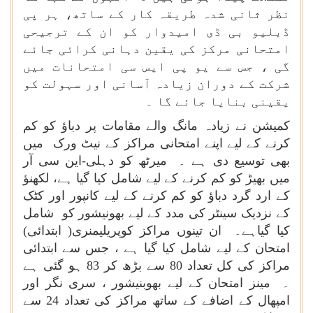
نظر ثانی شدہ طریقہ کار کے ساتھ، ہر پی
ڈبلیو بی ڈی امیدوار کو ان کے ترجیحی
امتحانی مرکز کی یقین دہانی کرائی جائے
گی ، جس سے یو پی ایس سی امتحانات میں
شرکت کے دوران زیادہ آسانی اور سہولت کو
یقینی بنایا جائے گا ۔
کمیشن نے زیادہ مانگ والے مقامات پر دباؤ کو کم
کرنے کے لیے اپنے امتحانی مراکز کے نیٹ ورک میں
بھی توسیع دی ہے ۔ میرٹھ کو دہلی-این سی آر
میں بھیڑ کو کم کرنے کے لیے شامل کیا گیا ہے، لکھنؤ
کے ارد گرد دباؤ کو کم کرنے کے لیے کانپور اور کٹک
کے نزدیک سینٹر کی مدد کے لیے بھونیشور کو شامل
کیا گیاہے۔ ان تینوں مراکز کوپریلیمنری( ابتدائی)
امتحان کے لیے شامل کیا گیا ہے ، جس سے ابتدائی
مراکز کی کل تعداد 80 سے بڑھ کر 83 ہو گئی ہے
۔ مینز امتحان کے لیے بھوبنیشور ، سری نگر اور
امپھال کے اضافے کے ساتھ مراکز کی تعداد 24 سے