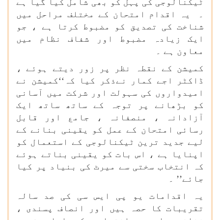
ٹیکنالوجی کی پہل کو بھی شامل کیا گیا ہے
۔ یہ اقدام امتحان کے مختلف مراحل میں
شناخت کی تصدیق کو مضبوط کرتا ہے ، جو
ایک زیادہ مضبوط اور شفاف نظام میں
معاون ہے ۔
کمیشن کے نقطہ نظر پر زور دیتے ہوئے ،
ڈاکٹر اجے کمار نےذکر کیا کہ‘‘کمیشن نے
امیدواروں کی سہولت اور شرکت میں آسانی
کو بڑھانے پر توجہ کے ساتھ ساتھ ایک
آزادانہ ، منصفانہ ، جامع اور قابل
رسائی امتحان کے عمل کو یقینی بنانے کے
لیے جدید ترین ٹیکنالوجی کے استعمال کو
اپنایا ہے ، اس بات کو یقینی بناتے ہوئے
کہ انتخاب سختی سے میرٹ کی بنیاد پر کیا
جائے’’ ۔
یہ اقدامات یو پی ایس سی کی صد سالہ
تقریبات کا حصہ ہیں اور انصاف پسندی ،