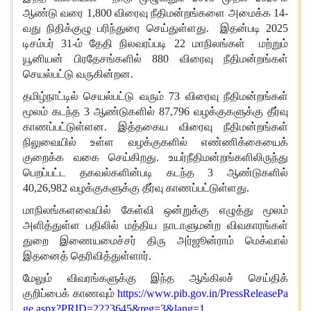
ஆண்டு வரை 1,800 விரைவு நீதிமன்றங்களை அமைக்க 14-
வது நிதிக்குழு பரிந்துரை செய்துள்ளது. இதன்படி 2025
டிசம்பர் 31-ம் தேதி நிலவரப்படி 22 மாநிலங்கள் மற்றும்
யூனியன் பிரதேசங்களில் 880 விரைவு நீதிமன்றங்கள்
செயல்பட்டு வருகின்றன.
தமிழ்நாட்டில் செயல்பட்டு வரும் 73 விரைவு நீதிமன்றங்கள்
மூலம் கடந்த 3 ஆண்டுகளில் 87,796 வழக்குகளுக்கு தீர்வு
காணப்பட்டுள்ளன. இத்தகைய விரைவு நீதிமன்றங்கள்
நிலுவையில் உள்ள வழக்குகளில் எண்ணிக்கையைக்
குறைக்க வகை செய்கிறது. உயர்நீதிமன்றங்களிலிருந்து
பெறப்பட்ட தகவல்களின்படி கடந்த 3 ஆண்டுகளில்
40,26,982 வழக்குகளுக்கு தீர்வு காணப்பட்டுள்ளது.
மாநிலங்களவையில் கேள்வி ஒன்றுக்கு எழுத்து மூலம்
அளித்துள்ள பதிலில் மத்திய நாடாளுமன்ற விவகாரங்கள்
துறை இணையமைச்சர் திரு அர்ஜூன்ராம் மெக்வால்
இதனைத் தெரிவித்துள்ளார்.
மேலும் விவரங்களுக்கு இந்த ஆங்கிலச் செய்திக்
குறிப்பைக் காணவும்
https://www.pib.gov.in/PressReleasePa
ge.aspx?PRID=2223645&reg=3&lang=1