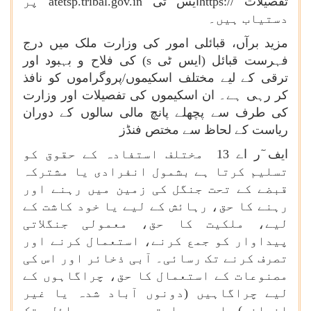
تفصیلات
https://
ایس ٹی
atetsp.tribal.gov.in
پر
دستیاب ہیں۔
مزید برآں، قبائلی امور کی وزارت ملک میں درج
فہرست قبائل (ایس ٹی
s
) کی فلاح و بہبود اور
ترقی کے لیے مختلف اسکیموں/پروگراموں کو نافذ
کر رہی ہے۔ ان اسکیموں کی تفصیلات اور وزارت
کی طرف سے پچھلے پانچ مالی سالوں کے دوران
ریاست کے لحاظ سے مختص فنڈز
ایف ٓر اے
13
مختلف استفادہ کے حقوق کو
تسلیم کرتا ہے بشمول انفرادی یا مشترکہ
قبضے کے تحت جنگل کی زمین میں رہنے اور
رہنے کا حق، رہائش کے لیے یا خود کاشت کے
لیے، ملکیت کا حق، معمولی جنگلاتی
پیداوار کو جمع کرنے، استعمال کرنے اور
تصرف کرنے تک رسائی۔ آبی ذخائر اور اس کی
مصنوعات کے استعمال کا حق، چراگاہوں کے
لیے چراگاہیں (دونوں آباد شدہ یا غیر
انسانی) اور روایتی موسمی وسائل تک