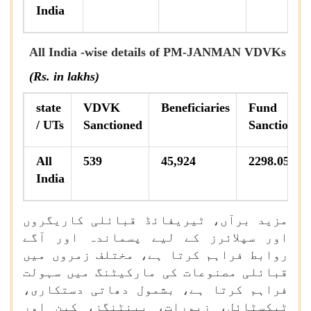
India
All India -wise details of PM-JANMAN VDVKs
(Rs. in lakhs)
state
VDVK
Beneficiaries
Fund
/ UTs
Sanctioned
Sanctioned
All
539
45,924
2298.05
India
مزید برآں، ٹیریفائڈ قبائلی کاریگروں
اور سپلائرز کے لیے پسماندہ اور آگے
روابط فراہم کرتا ہے، مختلف زمروں میں
قبائلی مصنوعات کی مارکیٹنگ میں سہولت
فراہم کرتا ہے، بشمول دھاتی دستکاری،
ٹیکسٹائل، زیورات، پینٹنگز، کین اور