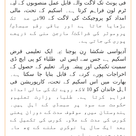
فی یونٹ تک لاگت والے قابل عمل منصوبوں کے لیے
ٹرم لون فراہم کرتا ہے۔ اسکیم کے تحت، مالی
امداد کو پروجیکٹ کی لاگت کے 90فی صد تک
بڑھایا جاتا ہے اور باقی رقم سبسڈی/
پروموٹر کی شراکت/ مارجن منی کے ذریعے
پوری کی جاتی ہے۔
آدیواسی شکشا رِن یوجنا :یہ ایک تعلیمی قرض
اسکیم ہے جس سے ایس ٹی طلباء کو پی ایچ ڈی
سمیت تکنیکی اور پیشہ ورانہ تعلیم کے حصول کے
اخراجات پورے کرنے کے قابل بنایا جا سکتا ہے۔
بھارت میں اس اسکیم کے تحت، کارپوریشن فی
اہل خاندان کو 10 لاکھ روپے تک کی مالی امداد
فراہم کرتا ہے۔ طلباء وزارت تعلیم،
حکومت سے سود پر سبسڈی کے اہل ہیں۔
ہندوستان میں، موقوف مدت کے دوران یعنی
کورس کی مدت کے علاوہ کورس کی تکمیل کے
بعد ایک سال یا نوکری ملنے کے چھ ماہ
بعد، جو بھی پہلے ہو۔