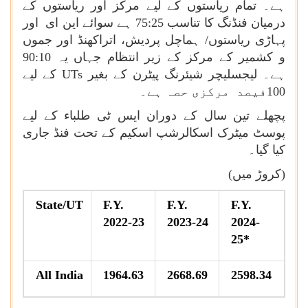
ہے۔ تمام ریاستوں کے لیے مرکز اور ریاستوں کے
درمیان فنڈنگ
کا تناسب 75:25 ہے سوائے این ای اور
پہاڑی ریاستوں/ ہماچل پردیش، اتراکھنڈ اور جموں
و کشمیر کے مرکز کے زیر انتظام جہاں یہ 90:10
ہے۔ لیجسلیچر شیئرنگ پیٹرن کے بغیر
UTs
کے لیے
100فیصد مرکزی حصہ ہے۔
پچھلے تین سال کے دوران ایس ٹی طلباء کے لیے
پوسٹ میٹرک اسکالرشپ اسکیم کے تحت فنڈ جاری
کیا گیا۔
(کروڑ میں)
State/UT
F.Y.
F.Y.
F.Y.
2022-23
2023-24
2024-
25*
All India
1964.63
2668.69
2598.34