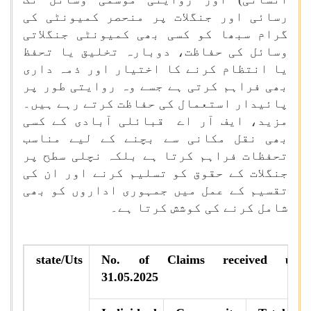
رسائی اور جنگلات پر منحصر کمیونٹی کی
گرام سبھا کو کسی بھی کمیونٹی جنگلاتی
وسائل کی حفاظت، دوبارہ تخلیق یا تحفظ
یا انتظام کرنے کا اختیار اور ذمہ داری
بھی فراہم کرتی ہے جسے وہ روایتی طور پر
پائیدار استعمال کی حفاظت کرتے رہے ہیں۔
مزید، ایف آر اے قبائلی آبادی کے کسی
بھی نقل مکانی سے بچنے کے لیے مناسب
تحفظات فراہم کرتا ہے بلکہ نچلی سطح پر
جنگلات کے حقوق کو تسلیم کرنے اور ان کی
تقسیم کے عمل میں جمہوری اداروں کو بھی
شامل کرنے کی کوشش کرتا ہے۔
state/Uts
No. of Claims received upto
31.05.2025