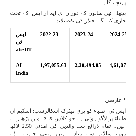
پہنچے گا۔
پچھلے تین سالوں کے دوران ای ایم آر ایس کے تحت
جاری کیے گئے فنڈز کی تفصیلات
2024-25*
2023-24
2022-23
ایس
ٹی
ate/UT
All
1,97,055.63
2,30,494.85
4,61,079.71
India
* عارضی
ایس ٹی طلباء کو پری میٹرک اسکالرشپ: اسکیم ان
طلباء پر لاگو ہوتی ہے جو کلاس
IX-X
میں پڑھ رہے
ہیں۔ تمام ذرائع سے والدین کی آمدنی 2.50 لاکھ
روپے سالانہ سے زیادہ نہیں ہونی چاہیے۔ ڈے