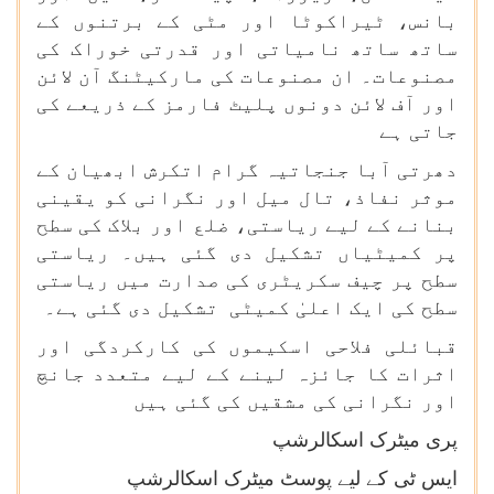
بانس، ٹیراکوٹا اور مٹی کے برتنوں کے
ساتھ ساتھ نامیاتی اور قدرتی خوراک کی
مصنوعات۔ ان مصنوعات کی مارکیٹنگ آن لائن
اور آف لائن دونوں پلیٹ فارمز کے ذریعے کی
جاتی ہے
دھرتی آبا جنجاتیہ گرام اتکرش ابھیان کے
موثر نفاذ، تال میل اور نگرانی کو یقینی
بنانے کے لیے ریاستی، ضلع اور بلاک کی سطح
پر کمیٹیاں تشکیل دی گئی ہیں۔ ریاستی
سطح پر چیف سکریٹری کی صدارت میں ریاستی
سطح کی ایک اعلیٰ کمیٹی تشکیل دی گئی ہے۔
قبائلی فلاحی اسکیموں کی کارکردگی اور
اثرات کا جائزہ لینے کے لیے متعدد جانچ
اور نگرانی کی مشقیں کی گئی ہیں
پری میٹرک اسکالرشپ
ایس ٹی کے لیے پوسٹ میٹرک اسکالرشپ