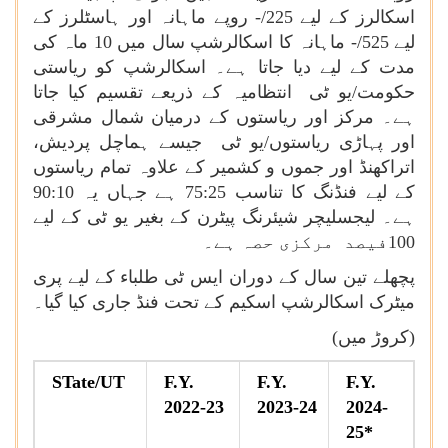
اسکالرز کے لیے 225/- روپے ماہانہ اور ہاسٹلرز کے
لیے 525/- ماہانہ کا اسکالرشپ سال میں 10 ماہ کی
مدت کے لیے دیا جاتا ہے۔ اسکالرشپ کو ریاستی
حکومت/یو ٹی انتظامیہ کے ذریعے تقسیم کیا جاتا
ہے۔ مرکز اور ریاستوں کے درمیان شمال مشرقی
اور پہاڑی ریاستوں/یو ٹی جیسے ہماچل پردیش،
اتراکھنڈ اور جموں و کشمیر کے علاوہ تمام ریاستوں
کے لیے فنڈنگ
کا تناسب 75:25 ہے جہاں یہ 90:10
ہے۔ لیجسلیچر شیئرنگ پیٹرن کے بغیر یو ٹی کے لیے
100فیصد مرکزی حصہ ہے۔
پچھلے تین سال کے دوران ایس ٹی طلباء کے لیے پری
میٹرک اسکالرشپ اسکیم کے تحت فنڈ جاری کیا گیا۔
(کروڑ میں)
STate/UT
F.Y.
F.Y.
F.Y.
2022-23
2023-24
2024-
25*