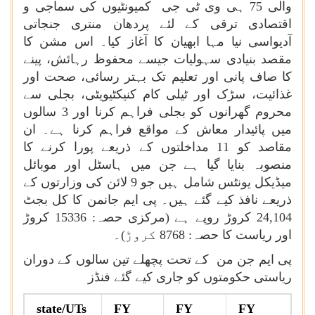
والی 75 ہی وی ٹی جی کمیونٹیوں کی سماجی و
اقتصادی ترقی کے لئے پردھان منتری جنجاتی
آدیواسی نیا مہا ابھیان کا آغاز کیا۔ اس مشن کا
مقصد بنیادی سہولیات جیسے محفوظ رہائش، پینے
کا صاف پانی اور تعلیم تک بہتر رسائی، صحت اور
غذائیت، سڑک اور ٹیلی کام کنیکٹیویٹی، بجلی سے
محروم گھرانوں کو بجلی فراہم کرنا اور 3 سالوں
میں پائیدار معاش کے مواقع فراہم کرنا ہے۔ ان
مقاصد کو 11 مداخلتوں کے ذریعے پورا کرنے کا
منصوبہ بنایا گیا ہے جن میں ہاسٹل اور موبائل
میڈیکل یونٹس شامل ہیں جو 9 لائن کی وزارتوں کے
ذریعے نافذ کیے گئے ہیں۔ پی ایم جانمن کا کل بجٹ
24,104 کروڑ روپے ہے (مرکزی حصہ: 15336 کروڑ
اور ریاست کا حصہ: 8768 کروڑ)۔
پی ایم جن من کے تحت پچھلے تین سالوں کے دوران
ریاستی حکومتوں کو جاری کیے گئے فنڈز
state/UTs
FY
FY
FY