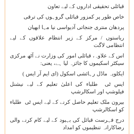
قبائلی تحقیقی اداروں کے لیے تعاون
خاص طور پر کمزور قبائلی گروہوں کی ترقی
پردھان منتری جنجاتی آدیواسی نیا مہا ابھیان
ریاستوں / مرکز کے زیر انتظام علاقوں کے لیے
انتظامی لاگت
اس کے علاوہ، قبائلی امور کی وزارت نے آٹھ مرکزی
سیکٹر اسکیموں کا جائزہ لیا ہے، یعنی:
ایکلویہ ماڈل رہائشی اسکول (ای ایم آر ایس )
ایس ٹی طلباء کی اعلیٰ تعلیم کے لیے نیشنل
فیلوشپ اور اسکالرشپ
بیرون ملک تعلیم حاصل کرنے کے لیے ایس ٹی طلباء
کو اسکالرشپ
درج فہرست قبائل کی بہبود کے لیے کام کرنے والی
رضاکارانہ تنظیموں کو امداد