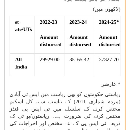
(لاکھوں میں)
st
2022-23
2023-24
2024-25*
ate/UTs
Amount
Amount
Amount
disbursed
disbursed
disbursed
All
29929.00
35165.42
37327.70
India
* عارضی
ریاستی حکومتوں کو بھی ریاست میں ایس ٹی آبادی
(مردم شماری 2011) کے تناسب سے، کل اسکیم
مختص کرنے کے سلسلے میں ٹی ایس پی فنڈز
مختص کرنے کی ضرورت ہے۔ ریاستوں/یو ٹی کے
ذریعہ ٹی ایس پی کے لئے مختص اور اخراجات کی