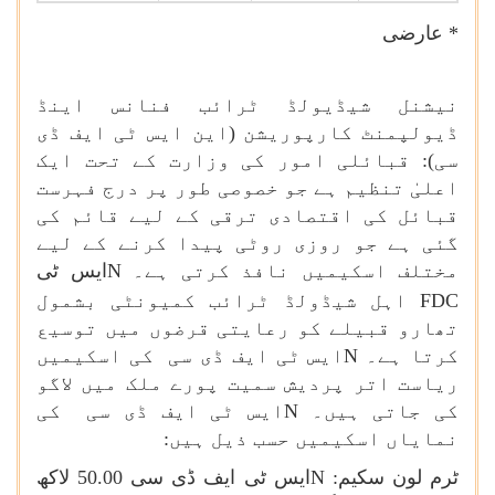
* عارضی
نیشنل شیڈیولڈ ٹرائب فنانس اینڈ
ڈیولپمنٹ کارپوریشن (این ایس ٹی ایف ڈی
سی): قبائلی امور کی وزارت کے تحت ایک
اعلیٰ تنظیم ہے جو خصوصی طور پر درج فہرست
قبائل کی اقتصادی ترقی کے لیے قائم کی
گئی ہے جو روزی روٹی پیدا کرنے کے لیے
مختلف اسکیمیں نافذ کرتی ہے۔
N
ایس ٹی
FDC
اہل شیڈولڈ ٹرائب کمیونٹی بشمول
تھارو قبیلے کو رعایتی قرضوں میں توسیع
کرتا ہے۔
N
ایس ٹی ایف ڈی سی کی اسکیمیں
ریاست اتر پردیش سمیت پورے ملک میں لاگو
کی جاتی ہیں۔
N
ایس ٹی ایف ڈی سی کی
نمایاں اسکیمیں حسب ذیل ہیں:
ٹرم لون سکیم:
N
ایس ٹی ایف ڈی سی
50.00
لاکھ