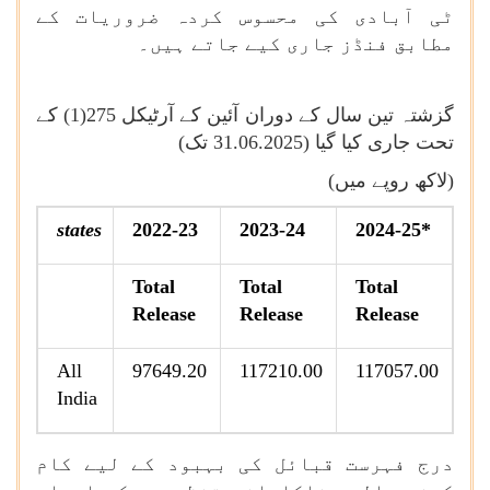
ٹی آبادی کی محسوس کردہ ضروریات کے
مطابق فنڈز جاری کیے جاتے ہیں۔
گزشتہ تین سال کے دوران آئین کے آرٹیکل 275(1) کے
تحت جاری کیا گیا (31.06.2025 تک)
(لاکھ روپے میں)
states
2022-23
2023-24
2024-25*
Total
Total
Total
Release
Release
Release
All
97649.20
117210.00
117057.00
India
درج فہرست قبائل کی بہبود کے لیے کام