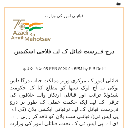
قبائیلی امور کی وزارت
درج فہرست قبائل کے لیے فلاحی اسکیمیں
प्रविष्टि तिथि: 05 FEB 2026 2:15PM by PIB Delhi
قبائلی امور کے مرکزی وزیر مملکت جناب درگا داس
یوکی نے آج لوک سبھا کو مطلع کیا کہ حکومت
شیڈولڈ ٹرائب اور قبائلی ارتکاز والے علاقوں کی
ترقی کے لیے ایک حکمت عملی کے طور پر درج
فہرست قبائل کے لیے ترقیاتی ایکشن پلان (ڈی اے
پی ایس ٹی)/ قبائلی سب پلان کو نافذ کر رہی ہے۔
ڈی اے پی ایس ٹی کے تحت، قبائلی امور کی وزارت