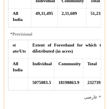
Individual
Community
Total
All
49,11,495
2,11,609
51,23,104
India
*Provisional
st
Extent of Forestland for which titles
stributed (in acres)
ا
di
ate/Uts
All
Individual
Community
Total
India
5075083.5
18198863.9
23273947.4
* عارضی