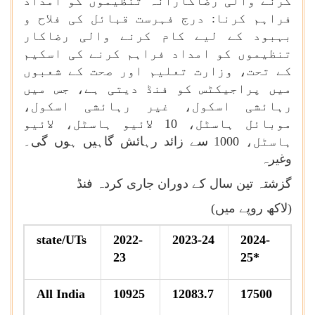
کرنے والی رضاکارانہ تنظیموں کو امداد
فراہم کرنا: درج فہرست قبائل کی فلاح و
بہبود کے لیے کام کرنے والی رضاکار
تنظیموں کو امداد فراہم کرنے کی اسکیم
کے تحت، وزارت تعلیم اور صحت کے شعبوں
میں پراجیکٹس کو فنڈ دیتی ہے، جس میں
رہائشی اسکول، غیر رہائشی اسکول،
موبائل ہاسٹل، 10 لائیو ہاسٹل، لائیو
ہاسٹل، 1000 سے زائد رہائش گاہیں ہوں گی۔
وغیرہ
گزشتہ تین سال کے دوران جاری کردہ فنڈ
(لاکھ روپے میں)
state/UTs
2022-
2023-24
2024-
23
25*
All India
10925
12083.7
17500