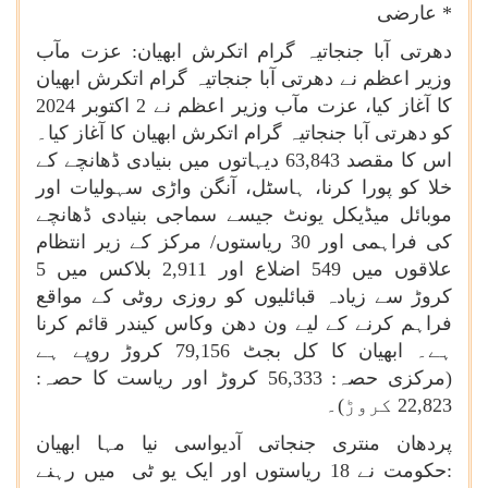
* عارضی
دھرتی آبا جنجاتیہ گرام اتکرش ابھیان: عزت مآب
وزیر اعظم نے دھرتی آبا جنجاتیہ گرام اتکرش ابھیان
کا آغاز کیا، عزت مآب وزیر اعظم نے 2 اکتوبر 2024
کو دھرتی آبا جنجاتیہ گرام اتکرش ابھیان کا آغاز کیا۔
اس کا مقصد 63,843 دیہاتوں میں بنیادی ڈھانچے کے
خلا کو پورا کرنا، ہاسٹل، آنگن واڑی سہولیات اور
موبائل میڈیکل یونٹ جیسے سماجی بنیادی ڈھانچے
کی فراہمی اور 30
ریاستوں/ مرکز کے زیر انتظام
علاقوں میں 549 اضلاع اور 2,911 بلاکس میں 5
کروڑ سے زیادہ قبائلیوں کو روزی روٹی کے مواقع
فراہم کرنے کے لیے ون دھن وکاس کیندر قائم کرنا
ہے۔ ابھیان کا کل بجٹ 79,156 کروڑ روپے ہے
(مرکزی حصہ: 56,333 کروڑ اور ریاست کا حصہ:
22,823 کروڑ)۔
پردھان منتری جنجاتی آدیواسی نیا مہا ابھیان
:
حکومت نے 18 ریاستوں اور ایک یو ٹی میں رہنے