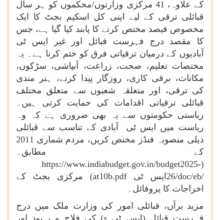
کے علاوہ، 41 مرکزی وزارتوں/محکموں کو ہر سال
قبائلی ترقی کے لیے اپنی کل اسکیم بجٹ کا ایک
مخصوص فیصد مختص کرنے کا پابند کیا گیا ہے، جس
کا مقصد درج فہرست قبائل اور غیر ایس ٹی
آبادیوں کے درمیان ترقیاتی فرق کو ختم کرنا ہے۔ یہ
مختصات تعلیم، صحت، زراعت، آبپاشی، سڑکوں،
مکانات، برقی کاری، روزگار پیدا کرنے، ہنر مندی
کی ترقی، اور متعلقہ شعبوں سے متعلق مختلف
قبائلی ترقیاتی اقدامات کی حمایت کرتی ہیں۔
ریاستی حکومتوں سے یہ بھی ضروری ہے کہ وہ
ریاست میں ایس ٹی آبادی کے تناسب سے قبائلی
ذیلی منصوبہ فنڈز مختص کریں، مردم شماری 2011
کے مطابق۔
https://www.indiabudget.gov.in/budget2025-
(
26/doc/eb/
ایس ٹی
at10b.pdf
) مرکزی بجٹ کے
اخراجات کا پروفائل۔
مزید برآں، قبائلی امور کی وزارت ملک میں درج
فہرست قبائل (ایس ٹی
s
) کی فلاح و بہبود اور