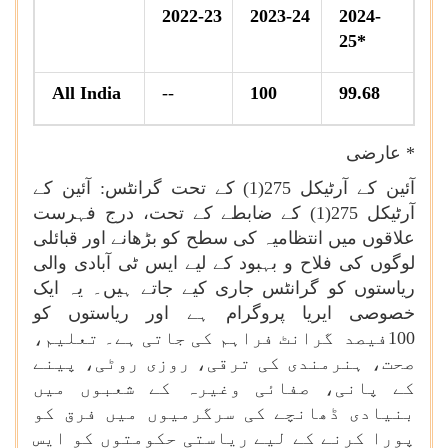
2022-23
2023-24
2024-
25*
All India
--
100
99.68
* عارضی
آئین کے آرٹیکل 275(1) کے تحت گرانٹس: آئین کے
آرٹیکل 275(1) کے ضابطے کے تحت، درج فہرست
علاقوں میں انتظامیہ کی سطح کو بڑھانے اور قبائلی
لوگوں کی فلاح و بہبود کے لیے ایس ٹی آبادی والی
ریاستوں کو گرانٹس جاری کیے جاتے ہیں۔ یہ ایک
خصوصی ایریا پروگرام ہے اور ریاستوں کو
100فیصد گرانٹ فراہم کی جاتی ہے۔ تعلیم،
صحت، ہنرمندی کی ترقی، روزی روٹی، پینے
کے پانی، صفائی وغیرہ کے شعبوں میں
بنیادی ڈھانچے کی سرگرمیوں میں فرق کو
پورا کرنے کے لیے ریاستی حکومتوں کو ایس