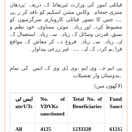
قبائلی امور کی وزارت ٹیریفائڈ کے ذریعے ’پردھان
منتری جنجاتیہ وکاس مشن اسکیم کو نافذ کر رہی
ہے جس کا تصور قبائلی کاروباری سرگرمیوں کو
مضبوط کرنے اور زیادہ موثر، مساوی، خود نظم و
نسق، قدرتی وسائل کے زیادہ سے زیادہ استعمال کے
لیے زیادہ سے زیادہ فروغ دے کر معاش کے مواقع
فراہم کرنے کے لیے ہے۔ غیر زرعی پیداوار۔
پی ایم جے وی ایم ،وی ڈی وی کے ایس کی تمام
ہندوستان وار تفصیلات
(لاکھوں میں)
Funds
Total No. of
No. of
ایس ٹی
ate/UTs
VDVKs
Beneficiaries
Sanction
sanctioned
All
4125
1233328
61212.7