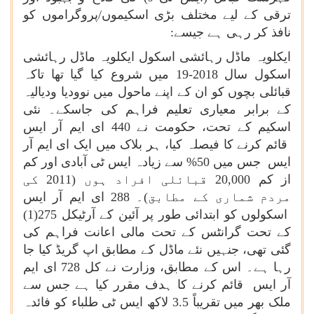
ترقی کے لیے مختلف بڑی اسکیموں/پروگراموں کو
نافذ کر رہی ہے جیسے:
ایکلویہ ماڈل رہائشی اسکول ایکلویہ ماڈل رہائشی
اسکول سال 2018-19 میں شروع کیا گیا تھا تاکہ
قبائلی بچوں کو ان کے اپنے ماحول میں نوودیا ودیالیہ
کے برابر معیاری تعلیم فراہم کی جاسکے۔ نئی
اسکیم کے تحت، حکومت نے 440 ای ایم آر ایس
قائم کرنے کا فیصلہ کیا، ہر بلاک میں ایک ای ایم آر
ایس جس میں 50% سے زیادہ ایس ٹی آبادی اور کم
از کم 20,000 قبائلی افراد ہوں (2011 کی
مردم شماری کے مطابق)۔ 288 ای ایم آر ایس
اسکولوں کو ابتدائی طور پر آئین کے آرٹیکل 275(1)
کے تحت گرانٹس کے تحت مالی اعانت فراہم کی
گئی تھی، جنہیں نئے ماڈل کے مطابق اپ گریڈ کیا جا
رہا ہے۔ اس کے مطابق، وزارت نے کل 728 ای ایم
آر ایس قائم کرنے کا ہدف مقرر کیا ہے جس سے
ملک بھر میں تقریباً 3.5 لاکھ ایس ٹی طلباء کو فائدہ