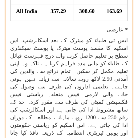
All India
357.29
308.60
163.69
* عارضی
ایس ٹی طلباء کو میٹرک کے بعد اسکالرشپ: اس
اسکیم کا مقصد پوسٹ میٹرک یا پوسٹ سیکنڈری
سطح پر تعلیم حاصل کرنے والے درج فہرست قبائل
کے طلباء کو مالی مدد فراہم کرنا ہے تاکہ وہ اپنی
تعلیم مکمل کر سکیں۔ تمام ذرائع سے والدین کی
آمدنی 2.50 لاکھ روپے سالانہ سے زیادہ نہیں ہونی
چاہیے۔ تعلیمی اداروں کی طرف سے وصول کی
جانے والی لازمی فیس متعلقہ ریاستی فیس
فکسیشن کمیٹی کی طرف سے مقرر کردہ حد کے
ساتھ مشروط ادا کی جاتی ہے اور اسکالرشپ کی
رقم 230 سے
1200 روپے ماہانہ، مطالعہ کے دوران
ادا کی جاتی ہے۔ اس اسکیم کو ریاستی حکومتوں
اور یونین ٹیریٹری انتظامیہ کے ذریعہ نافذ کیا جاتا