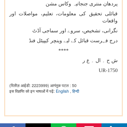
پردھان منتری جنجاتیہ وکاس مشن
قبائلی تحقیق کی معلومات، تعلیم، مواصلات اور
واقعات
نگرانی، تشخیص، سروے اور سماجی آڈٹ
درج فہرست قبائل کے لیے وینچر کیپیٹل فنڈ
****
ش ح ۔ ال ۔ ع ر
UR-1750
(रिलीज़ आईडी: 2223999)
आगंतुक पटल : 50
इस विज्ञप्ति को इन भाषाओं में पढ़ें:
English
,
हिन्दी