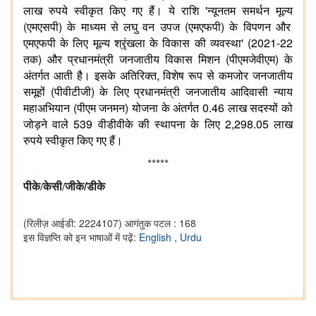
'
लाख
रुपये
स्वीकृत
किए
गए
हैं।
ये
राशि
न्यूनतम
समर्थन
मूल्य
(
)
(
)
एमएसपी
के
माध्यम
से
लघु
वन
उपज
एमएफपी
के
विपणन
और
' (2021-22
एमएफपी
के
लिए
मूल्य
श्रृंखला
के
विकास
की
व्यवस्था
)
(
)
तक
और
प्रधानमंत्री
जनजातीय
विकास
मिशन
पीएमजेवीएम
के
,
अंतर्गत
आती
है।
इसके
अतिरिक्त
विशेष
रूप
से
कमजोर
जनजातीय
(
)
समूहों
पीवीटीजी
के
लिए
प्रधानमंत्री
जनजातीय
आदिवासी
न्याय
(
)
0.46
महाअभियान
पीएम
जनमन
योजना
के
अंतर्गत
लाख
सदस्यों
को
539
2,298.05
जोड़ने
वाले
वीडीवीके
की
स्थापना
के
लिए
लाख
रुपये
स्वीकृत
किए
गए
हैं।
*****
/
पीके
/
केसी
/
जीके
डी
के
(रिलीज़ आईडी: 2224107)
आगंतुक पटल : 168
इस विज्ञप्ति को इन भाषाओं में पढ़ें:
English
,
Urdu