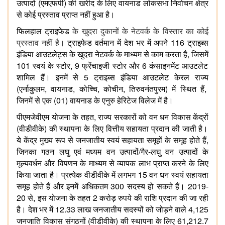
(
)
उत्पादों
एमएफपी
की
खरीद
के
लिए
वायनाड
लोकसभा
निर्वाचन
क्षेत्र
से
कोई
प्रस्ताव
प्राप्त
नहीं
हुआ
है।
फिलहाल
ट्राइफेड
के
खुदरा
दुकानों
के
नेटवर्क
के
विस्तार
का
कोई
116
प्रस्ताव
नहीं
है।
ट्राइफेड
वर्तमान
में
देश
भर
में
अपने
ट्राइब्स
,
इंडिया
आउटलेट्स
के
खुदरा
नेटवर्क
के
माध्यम
से
काम
करता
है
जिसमें
101
, 9
6
स्वयं
के
स्टोर
फ्रेंचाइजी
स्टोर
और
कंसाइनमेंट
आउटलेट
5
शामिल
हैं।
इनमें
से
ट्राइब्स
इंडिया
आउटलेट
केरल
राज्य
(
,
,
,
,
)
,
एर्नाकुलम
वायनाड
कोच्चि
कोचीन
तिरुवनंतपुरम
में
स्थित
हैं
(01)
जिनमें
से
एक
वायनाड
के
एनुरु
हेरिटेज
विलेज
में
है।
,
पीएमजेवीएम
योजना
के
तहत
राज्य
सरकारों
को
वन
धन
विकास
केंद्रों
(
)
वीडीवीके
की
स्थापना
के
लिए
वित्तीय
सहायता
प्रदान
की
जाती
है।
,
ये
केंद्र
मुख्य
रूप
से
जनजातीय
स्वयं
सहायता
समूहों
के
समूह
होते
हैं
/
-
जिनका
गठन
लघु
एवं
मध्यम
वन
उत्पादों
गैर
लघु
वन
उत्पादों
के
मूल्यवर्धन
और
विपणन
के
माध्यम
से
व्यापक
लाभ
प्राप्त
करने
के
लिए
15
किया
जाता
है।
प्रत्येक
वीडीवीके
में
लगभग
वन
धन
स्वयं
सहायता
300
2019-
समूह
होते
हैं
और
इनमें
अधिकतम
सदस्य
हो
सकते
हैं।
20
,
2
से
इस
योजना
के
तहत
करोड़
रुपये
की
राशि
प्रदान
की
जा
रही
12.33
4,125
है।
देश
भर
में
लाख
जनजातीय
सदस्यों
को
जोड़ने
वाले
(
)
61,212.7
जनजाति
विकास
संगठनों
वीडीवीके
की
स्थापना
के
लिए