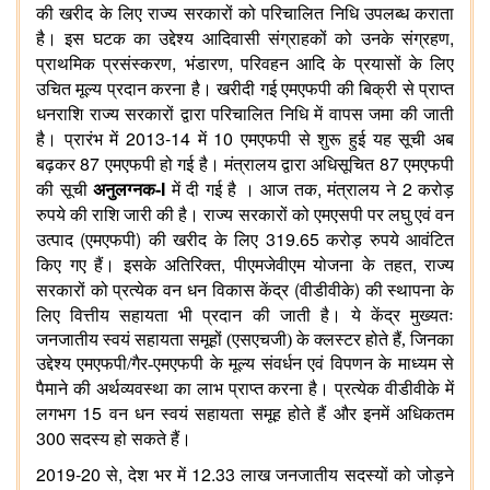
की
खरीद
के
लिए
राज्य
सरकारों
को
परिचालित
निधि
उपलब्ध
कराता
,
है।
इस
घटक
का
उद्देश्य
आदिवासी
संग्राहकों
को
उनके
संग्रहण
,
,
प्राथमिक
प्रसंस्करण
भंडारण
परिवहन
आदि
के
प्रयासों
के
लिए
उचित
मूल्य
प्रदान
करना
है।
खरीदी
गई
एमएफपी
की
बिक्री
से
प्राप्त
धनराशि
राज्य
सरकारों
द्वारा
परिचालित
निधि
में
वापस
जमा
की
जाती
2013-14
10
है।
प्रारंभ
में
में
एमएफपी
से
शुरू
हुई
यह
सूची
अब
87
87
बढ़कर
एमएफपी
हो
गई
है।
मंत्रालय
द्वारा
अधिसूचित
एमएफपी
-I
,
2
की
सूची
अनुलग्नक
में
दी
गई
है
।
आज
तक
मंत्रालय
ने
करोड़
रुपये
की
राशि
जारी
की
है।
राज्य
सरकारों
को
एमएसपी
पर
लघु
एवं
वन
(
)
319.65
उत्पाद
एमएफपी
की
खरीद
के
लिए
करोड़
रुपये
आवंटित
,
,
किए
गए
हैं।
इसके
अतिरिक्त
पीएमजेवीएम
योजना
के
तहत
राज्य
(
)
सरकारों
को
प्रत्येक
वन
धन
विकास
केंद्र
वीडीवीके
की
स्थापना
के
लिए
वित्तीय
सहायता
भी
प्रदान
की
जाती
है।
ये केंद्र मुख्यतः
जनजातीय स्वयं सहायता समूहों (एसएचजी) के क्लस्टर होते हैं, जिनका
उद्देश्य एमएफपी/गैर-एमएफपी के मूल्य संवर्धन एवं विपणन के माध्यम से
पैमाने की अर्थव्यवस्था का लाभ प्राप्त करना है। प्रत्येक
वीडीवीके
में
15
लगभग
वन
धन
स्वयं
सहायता
समूह
होते
हैं
और
इनमें
अधिकतम
300
सदस्य
हो
सकते
हैं।
2019-20
,
12.33
से
देश
भर
में
लाख
जनजातीय
सदस्यों
को
जोड़ने