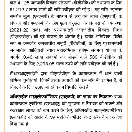
4,125
(
)
वाले
जनजाति
विकास
संगठनों
वीडीवीके
की
स्थापना
के
लिए
61,212.7
'
लाख
रुपये
की
राशि
स्वीकृत
की
गई
है।
यह
राशि
न्यूनतम
(
)
(
)
समर्थन
मूल्य
एमएसपी
के
माध्यम
से
लघु
वन
उपज
एमएफपी
के
'
विपणन
और
एमएफपी
के
लिए
मूल्य
श्रृंखला
के
विकास
की
व्यवस्था
(2021-22
)
तक
और
प्रधानमंत्री
जनजातीय
विकास
मिशन
,
(पीएमजेवीएम)
की
पूर्व
योजना
के
अंतर्गत
है।
इसके
अतिरिक्त
विशेष
(
)
रूप
से
कमजोर
जनजातीय
समूहों
पीवीटीजी
के
लिए
प्रधानमंत्री
(
)
जनजातीय
आदिवासी
न्याय
महाअभियान
पीएम
जनमन
योजना
के
0.46
539
अंतर्गत
लाख
सदस्यों
को
जोड़ने
वाले
वीडीवीके
की
2,298.05
स्थापना
के
लिए
लाख
रुपये
की
राशि
स्वीकृत
की
गई
है।
टीआरआईएफईडी
द्वारा
पीएमजेवीएम
के
कार्यान्वयन
में
आने
वाली
,
,
विभिन्न
चुनौतियों
जिनमें
इसके
उत्पादों
की
कम
मांग
भी
शामिल
है
से
:
निपटने
के
लिए
उठाए
जा
रहे
कदम
निम्नलिखित
हैं
(
)
:
अधिग्रहीत
माइक्रोफार्मेसियर
एमएफपी
का
समय
पर
निपटान
राज्य
(
)
कार्यान्वयन
एजेंसियों
एसआईए
को
गुणवत्ता
में
गिरावट
को
रोकने
और
,
रखरखाव
लागत
को
कम
करने
के
लिए
अधिग्रहीत
माइक्रोफार्मेसियर
(
)
/
एमएफपी
को
खरीद
के
छह
महीने
के
भीतर
निपटान
बेचने
का
आदेश
दिया
गया
है।