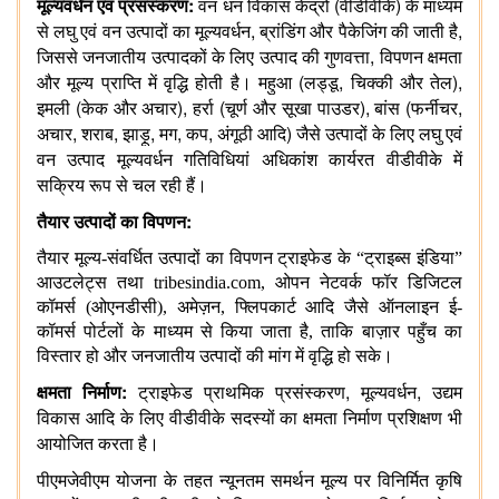
:
(
)
मूल्यवर्धन
एवं
प्रसंस्करण
वन
धन
विकास
केंद्रों
वीडीवीके
के
माध्यम
,
,
से
लघु
एवं
वन
उत्पादों
का
मूल्यवर्धन
ब्रांडिंग
और
पैकेजिंग
की
जाती
है
,
जिससे
जनजातीय
उत्पादकों
के
लिए
उत्पाद
की
गुणवत्ता
विपणन
क्षमता
(
,
),
और
मूल्य
प्राप्ति
में
वृद्धि
होती
है।
महुआ
लड्डू
चिक्की
और
तेल
(
),
(
),
(
,
इमली
केक
और
अचार
हर्रा
चूर्ण
और
सूखा
पाउडर
बांस
फर्नीचर
,
,
,
,
,
)
अचार
शराब
झाड़ू
मग
कप
अंगूठी
आदि
जैसे
उत्पादों
के
लिए
लघु
एवं
वन
उत्पाद
मूल्यवर्धन
गतिविधियां
अधिकांश
कार्यरत
वीडीवीके
में
सक्रिय
रूप
से
चल
रही
हैं।
:
तैयार
उत्पादों
का
विपणन
तैयार मूल्य-संवर्धित उत्पादों का विपणन ट्राइफेड के “ट्राइब्स इंडिया”
आउटलेट्स तथा tribesindia.com, ओपन नेटवर्क फॉर डिजिटल
कॉमर्स (ओएनडीसी), अमेज़न, फ्लिपकार्ट आदि जैसे ऑनलाइन ई-
कॉमर्स पोर्टलों के माध्यम से किया जाता है, ताकि बाज़ार पहुँच का
विस्तार हो और जनजातीय उत्पादों की मांग में वृद्धि हो सके।
:
,
,
क्षमता
निर्माण
ट्राइफेड
प्राथमिक
प्रसंस्करण
मूल्यवर्धन
उद्यम
विकास
आदि
के
लिए
वीडीवीके
सदस्यों
का
क्षमता
निर्माण
प्रशिक्षण
भी
आयोजित
करता
है।
पीएमजेवीएम
योजना
के
तहत
न्यूनतम
समर्थन
मूल्य
पर
विनिर्मित
कृषि