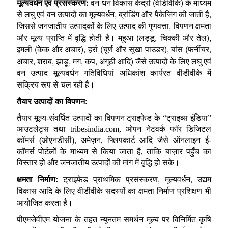
:
(
)
मूल्यवर्धन
एवं
प्रसंस्करण
वन
धन
विकास
केंद्रों
वीडीवीके
के
माध्यम
,
,
से
लघु
एवं
वन
उत्पादों
का
मूल्यवर्धन
ब्रांडिंग
और
पैकेजिंग
की
जाती
है
,
जिससे
जनजातीय
उत्पादकों
के
लिए
उत्पाद
की
गुणवत्ता
विपणन
क्षमता
(
,
),
और
मूल्य
प्राप्ति
में
वृद्धि
होती
है।
महुआ
लड्डू
चिक्की
और
तेल
(
),
(
),
(
,
इमली
केक
और
अचार
हर्रा
चूर्ण
और
सूखा
पाउडर
बांस
फर्नीचर
,
,
,
,
,
)
अचार
शराब
झाड़ू
मग
कप
अंगूठी
आदि
जैसे
उत्पादों
के
लिए
लघु
एवं
वन
उत्पाद
मूल्यवर्धन
गतिविधियां
अधिकांश
कार्यरत
वीडीवीके
में
सक्रिय
रूप
से
चल
रही
हैं।
:
तैयार
उत्पादों
का
विपणन
तैयार मूल्य-संवर्धित उत्पादों का विपणन ट्राइफेड के “ट्राइब्स इंडिया”
आउटलेट्स तथा tribesindia.com, ओपन नेटवर्क फॉर डिजिटल
कॉमर्स (ओएनडीसी), अमेज़न, फ्लिपकार्ट आदि जैसे ऑनलाइन ई-
कॉमर्स पोर्टलों के माध्यम से किया जाता है, ताकि बाज़ार पहुँच का
विस्तार हो और जनजातीय उत्पादों की मांग में वृद्धि हो सके।
:
,
,
क्षमता
निर्माण
ट्राइफेड
प्राथमिक
प्रसंस्करण
मूल्यवर्धन
उद्यम
विकास
आदि
के
लिए
वीडीवीके
सदस्यों
का
क्षमता
निर्माण
प्रशिक्षण
भी
आयोजित
करता
है।
पीएमजेवीएम
योजना
के
तहत
न्यूनतम
समर्थन
मूल्य
पर
विनिर्मित
कृषि