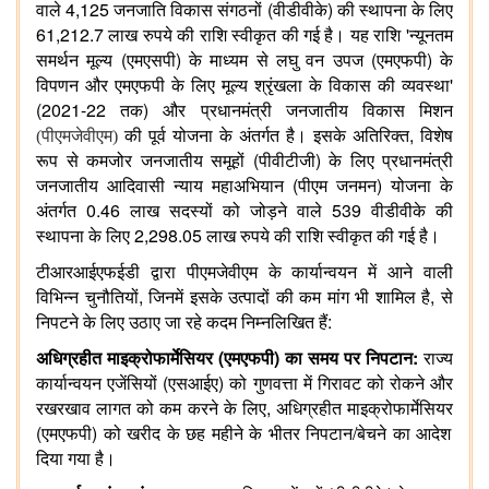
4,125
(
)
वाले
जनजाति
विकास
संगठनों
वीडीवीके
की
स्थापना
के
लिए
61,212.7
'
लाख
रुपये
की
राशि
स्वीकृत
की
गई
है।
यह
राशि
न्यूनतम
(
)
(
)
समर्थन
मूल्य
एमएसपी
के
माध्यम
से
लघु
वन
उपज
एमएफपी
के
'
विपणन
और
एमएफपी
के
लिए
मूल्य
श्रृंखला
के
विकास
की
व्यवस्था
(2021-22
)
तक
और
प्रधानमंत्री
जनजातीय
विकास
मिशन
,
(पीएमजेवीएम)
की
पूर्व
योजना
के
अंतर्गत
है।
इसके
अतिरिक्त
विशेष
(
)
रूप
से
कमजोर
जनजातीय
समूहों
पीवीटीजी
के
लिए
प्रधानमंत्री
(
)
जनजातीय
आदिवासी
न्याय
महाअभियान
पीएम
जनमन
योजना
के
0.46
539
अंतर्गत
लाख
सदस्यों
को
जोड़ने
वाले
वीडीवीके
की
2,298.05
स्थापना
के
लिए
लाख
रुपये
की
राशि
स्वीकृत
की
गई
है।
टीआरआईएफईडी
द्वारा
पीएमजेवीएम
के
कार्यान्वयन
में
आने
वाली
,
,
विभिन्न
चुनौतियों
जिनमें
इसके
उत्पादों
की
कम
मांग
भी
शामिल
है
से
:
निपटने
के
लिए
उठाए
जा
रहे
कदम
निम्नलिखित
हैं
(
)
:
अधिग्रहीत
माइक्रोफार्मेसियर
एमएफपी
का
समय
पर
निपटान
राज्य
(
)
कार्यान्वयन
एजेंसियों
एसआईए
को
गुणवत्ता
में
गिरावट
को
रोकने
और
,
रखरखाव
लागत
को
कम
करने
के
लिए
अधिग्रहीत
माइक्रोफार्मेसियर
(
)
/
एमएफपी
को
खरीद
के
छह
महीने
के
भीतर
निपटान
बेचने
का
आदेश
दिया
गया
है।