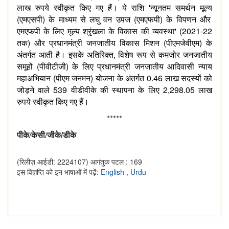
'
लाख
रुपये
स्वीकृत
किए
गए
हैं।
ये
राशि
न्यूनतम
समर्थन
मूल्य
(
)
(
)
एमएसपी
के
माध्यम
से
लघु
वन
उपज
एमएफपी
के
विपणन
और
' (2021-22
एमएफपी
के
लिए
मूल्य
श्रृंखला
के
विकास
की
व्यवस्था
)
(
)
तक
और
प्रधानमंत्री
जनजातीय
विकास
मिशन
पीएमजेवीएम
के
,
अंतर्गत
आती
है।
इसके
अतिरिक्त
विशेष
रूप
से
कमजोर
जनजातीय
(
)
समूहों
पीवीटीजी
के
लिए
प्रधानमंत्री
जनजातीय
आदिवासी
न्याय
(
)
0.46
महाअभियान
पीएम
जनमन
योजना
के
अंतर्गत
लाख
सदस्यों
को
539
2,298.05
जोड़ने
वाले
वीडीवीके
की
स्थापना
के
लिए
लाख
रुपये
स्वीकृत
किए
गए
हैं।
*****
/
पीके
/
केसी
/
जीके
डी
के
(रिलीज़ आईडी: 2224107)
आगंतुक पटल : 169
इस विज्ञप्ति को इन भाषाओं में पढ़ें:
English
,
Urdu