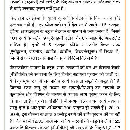
(
)
उत्पादों
एमएफपी
की
खरीद
के
लिए
वायनाड
लोकसभा
निर्वाचन
क्षेत्र
से
कोई
प्रस्ताव
प्राप्त
नहीं
हुआ
है।
फिलहाल
ट्राइफेड
के
खुदरा
दुकानों
के
नेटवर्क
के
विस्तार
का
कोई
116
प्रस्ताव
नहीं
है।
ट्राइफेड
वर्तमान
में
देश
भर
में
अपने
ट्राइब्स
,
इंडिया
आउटलेट्स
के
खुदरा
नेटवर्क
के
माध्यम
से
काम
करता
है
जिसमें
101
, 9
6
स्वयं
के
स्टोर
फ्रेंचाइजी
स्टोर
और
कंसाइनमेंट
आउटलेट
5
शामिल
हैं।
इनमें
से
ट्राइब्स
इंडिया
आउटलेट
केरल
राज्य
(
,
,
,
,
)
,
एर्नाकुलम
वायनाड
कोच्चि
कोचीन
तिरुवनंतपुरम
में
स्थित
हैं
(01)
जिनमें
से
एक
वायनाड
के
एनुरु
हेरिटेज
विलेज
में
है।
,
पीएमजेवीएम
योजना
के
तहत
राज्य
सरकारों
को
वन
धन
विकास
केंद्रों
(
)
वीडीवीके
की
स्थापना
के
लिए
वित्तीय
सहायता
प्रदान
की
जाती
है।
,
ये
केंद्र
मुख्य
रूप
से
जनजातीय
स्वयं
सहायता
समूहों
के
समूह
होते
हैं
/
-
जिनका
गठन
लघु
एवं
मध्यम
वन
उत्पादों
गैर
लघु
वन
उत्पादों
के
मूल्यवर्धन
और
विपणन
के
माध्यम
से
व्यापक
लाभ
प्राप्त
करने
के
लिए
15
किया
जाता
है।
प्रत्येक
वीडीवीके
में
लगभग
वन
धन
स्वयं
सहायता
300
2019-
समूह
होते
हैं
और
इनमें
अधिकतम
सदस्य
हो
सकते
हैं।
20
,
2
से
इस
योजना
के
तहत
करोड़
रुपये
की
राशि
प्रदान
की
जा
रही
12.33
4,125
है।
देश
भर
में
लाख
जनजातीय
सदस्यों
को
जोड़ने
वाले
(
)
61,212.7
जनजाति
विकास
संगठनों
वीडीवीके
की
स्थापना
के
लिए