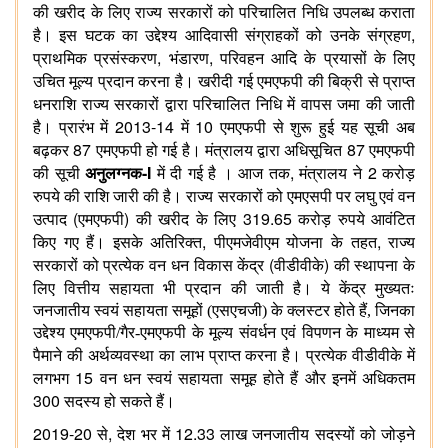
की
खरीद
के
लिए
राज्य
सरकारों
को
परिचालित
निधि
उपलब्ध
कराता
,
है।
इस
घटक
का
उद्देश्य
आदिवासी
संग्राहकों
को
उनके
संग्रहण
,
,
प्राथमिक
प्रसंस्करण
भंडारण
परिवहन
आदि
के
प्रयासों
के
लिए
उचित
मूल्य
प्रदान
करना
है।
खरीदी
गई
एमएफपी
की
बिक्री
से
प्राप्त
धनराशि
राज्य
सरकारों
द्वारा
परिचालित
निधि
में
वापस
जमा
की
जाती
2013-14
10
है।
प्रारंभ
में
में
एमएफपी
से
शुरू
हुई
यह
सूची
अब
87
87
बढ़कर
एमएफपी
हो
गई
है।
मंत्रालय
द्वारा
अधिसूचित
एमएफपी
-I
,
2
की
सूची
अनुलग्नक
में
दी
गई
है
।
आज
तक
मंत्रालय
ने
करोड़
रुपये
की
राशि
जारी
की
है।
राज्य
सरकारों
को
एमएसपी
पर
लघु
एवं
वन
(
)
319.65
उत्पाद
एमएफपी
की
खरीद
के
लिए
करोड़
रुपये
आवंटित
,
,
किए
गए
हैं।
इसके
अतिरिक्त
पीएमजेवीएम
योजना
के
तहत
राज्य
(
)
सरकारों
को
प्रत्येक
वन
धन
विकास
केंद्र
वीडीवीके
की
स्थापना
के
लिए
वित्तीय
सहायता
भी
प्रदान
की
जाती
है।
ये केंद्र मुख्यतः
जनजातीय स्वयं सहायता समूहों (एसएचजी) के क्लस्टर होते हैं, जिनका
उद्देश्य एमएफपी/गैर-एमएफपी के मूल्य संवर्धन एवं विपणन के माध्यम से
पैमाने की अर्थव्यवस्था का लाभ प्राप्त करना है। प्रत्येक
वीडीवीके
में
15
लगभग
वन
धन
स्वयं
सहायता
समूह
होते
हैं
और
इनमें
अधिकतम
300
सदस्य
हो
सकते
हैं।
2019-20
,
12.33
से
देश
भर
में
लाख
जनजातीय
सदस्यों
को
जोड़ने