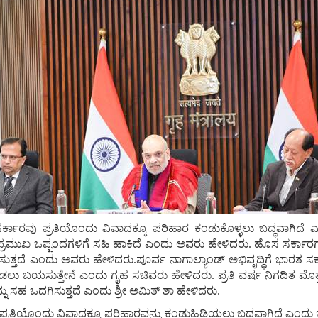
ದ ಸರ್ಕಾರವು ಪ್ರತಿಯೊಂದು ವಿವಾದಕ್ಕೂ ಪರಿಹಾರ ಕಂಡುಕೊಳ್ಳಲು ಬದ್ಧವಾಗಿದೆ
ಪ್ರಮುಖ ಒಪ್ಪಂದಗಳಿಗೆ ಸಹಿ ಹಾಕಿದೆ ಎಂದು ಅವರು ಹೇಳಿದರು. ಹೊಸ ಸರ್ಕಾರಗಳು
ುತ್ತದೆ ಎಂದು ಅವರು ಹೇಳಿದರು.ಪೂರ್ವ ನಾಗಾಲ್ಯಾಂಡ್‌ ಅಭಿವೃದ್ಧಿಗೆ ಭಾರತ 
ೀಡಲು ಬಯಸುತ್ತೇನೆ ಎಂದು ಗೃಹ ಸಚಿವರು ಹೇಳಿದರು. ಪ್ರತಿ ವರ್ಷ ನಿಗದಿತ ಮೊತ
 ಸಹ ಒದಗಿಸುತ್ತದೆ ಎಂದು ಶ್ರೀ ಅಮಿತ್‌ ಶಾ ಹೇಳಿದರು.
ವು ಪ್ರತಿಯೊಂದು ವಿವಾದಕ್ಕೂ ಪರಿಹಾರವನ್ನು ಕಂಡುಹಿಡಿಯಲು ಬದ್ಧವಾಗಿದೆ ಎಂದು ಇಎನ್‌