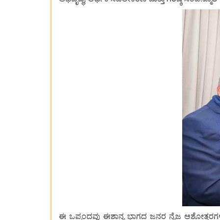
ಈ ಒಪ್ಪಂದವು ಈಶಾನ್ಯ ಭಾಗದ ಜನರ ನೈಜ ಆಶೋತ್ತರಗಳನ್ನ