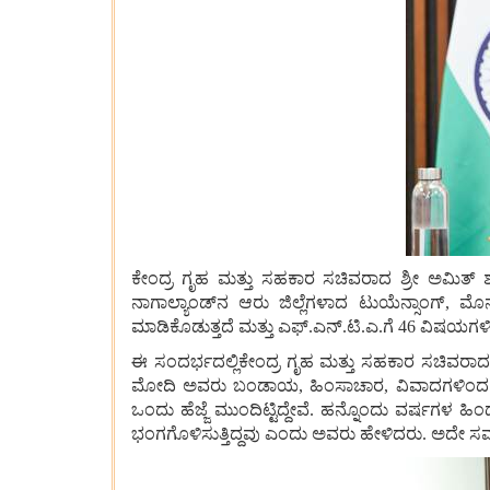
ಕೇಂದ್ರ ಗೃಹ ಮತ್ತು ಸಹಕಾರ ಸಚಿವರಾದ ಶ್ರೀ ಅಮಿತ್‌ 
ನಾಗಾಲ್ಯಾಂಡ್‌ನ ಆರು ಜಿಲ್ಲೆಗಳಾದ ಟುಯೆನ್ಸಾಂಗ್‌, ಮೊನ್‌
ಮಾಡಿಕೊಡುತ್ತದೆ ಮತ್ತು ಎಫ್‌.ಎನ್‌.ಟಿ.ಎ.ಗೆ 46 ವಿಷಯಗ
ಈ ಸಂದರ್ಭದಲ್ಲಿಕೇಂದ್ರ ಗೃಹ ಮತ್ತು ಸಹಕಾರ ಸಚಿವರಾದ ಶ್
ಮೋದಿ ಅವರು ಬಂಡಾಯ, ಹಿಂಸಾಚಾರ, ವಿವಾದಗಳಿಂದ ಮುಕ್ತವ
ಒಂದು ಹೆಜ್ಜೆ ಮುಂದಿಟ್ಟಿದ್ದೇವೆ. ಹನ್ನೊಂದು ವರ್ಷಗಳ ಹ
ಭಂಗಗೊಳಿಸುತ್ತಿದ್ದವು ಎಂದು ಅವರು ಹೇಳಿದರು. ಅದೇ ಸಮ