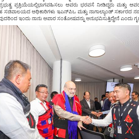
ಜಾಪ್ರಭುತ್ವ ಪ್ರಕ್ರಿಯೆಯಲ್ಲಿಭಾಗವಹಿಸಲು ಅವರು ಭರವಸೆ ನೀಡಿದ್ದರು ಮತ್ತು
 ಗೃಹ ಸಚಿವಾಲಯದ ಅಧಿಕಾರಿಗಳು ಇಎನ್‌ಪಿಒ ಮತ್ತು ನಾಗಾಲ್ಯಾಂಡ್‌ ಸರ್ಕಾರದ
ವುದರಿಂದ ಇಂದು ನಾನು ಅಪಾರ ಸಂತೋಷವನ್ನು ಅನುಭವಿಸುತ್ತಿದ್ದೇನೆ ಎಂದು ಗ