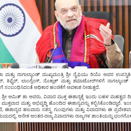
ಶಾ ಮತ್ತು ನಾಗಾಲ್ಯಾಂಡ್‌ ಮುಖ್ಯಮಂತ್ರಿ ಶ್ರೀ ನೈಫಿಯು ರಿಯೊ ಅವರ ಉಪಸ್ಥಿ
, ಕಿಫೈರ್‌, ಲಾಂಗ್ಲೆಂಗ್‌, ನೊಕ್ಲಾಕ್‌ ಮತ್ತು ಶಮಾಟೋರ್‌ಗಳಿಗೆ ನಾಗಲ್ಯಾಂಡ್‌ 
ಳಿಗೆ ಸಂಬಂಧಿಸಿದಂತೆ ಅಧಿಕಾರ ಹಂಚಿಕೆಗೆ ಅವಕಾಶ ನೀಡುತ್ತದೆ.
ರೀ ಅಮಿತ್‌ ಶಾ ಅವರು, ವಿವಾದ ಮುಕ್ತ ಈಶಾನ್ಯಕ್ಕೆ ಇಂದು ಬಹಳ ಮಹತ್ವದ ದಿನ
ಾದ ಮತ್ತು ಅಭಿವೃದ್ಧಿ ಹೊಂದಿದ ಈಶಾನ್ಯವನ್ನು ಕಲ್ಪಿಸಿಕೊಂಡಿದ್ದಾರೆ. ಇಂದು
ಿಂದೆ, ಈಶಾನ್ಯದ ಹಲವಾರು ಸಶಸ್ತ್ರ ಗುಂಪುಗಳು ಮತ್ತು ವಿವಾದಗಳು ಈ ಪ್ರದೇಶವನ್ನ
ಯದಲ್ಲಿ, ಅನೇಕ ಅಂತರ-ರಾಜ್ಯ ವಿವಾದಗಳು ರಾಜ್ಯಗಳ ಶಾಂತಿಯನ್ನು ಭಂಗಗೊಳಿಸುತ