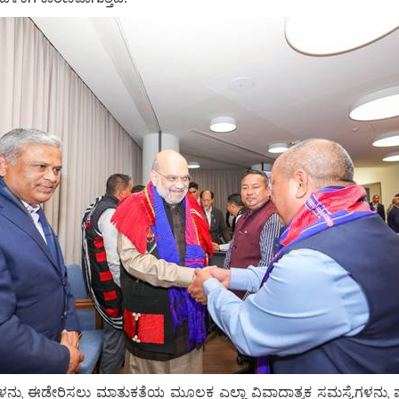
ು ಈಡೇರಿಸಲು ಮಾತುಕತೆಯ ಮೂಲಕ ಎಲ್ಲಾ ವಿವಾದಾತ್ಮಕ ಸಮಸ್ಯೆಗಳನ್ನು ಪರಿ