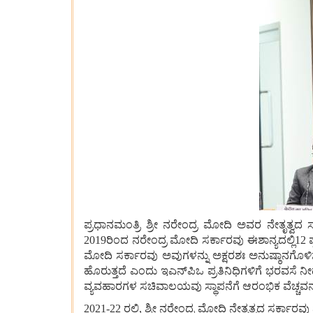
ಪ್ರಧಾನಮಂತ್ರಿ ಶ್ರೀ ನರೇಂದ್ರ ಮೋದಿ ಅವರ ನೇತೃತ್ವ
2019ರಿಂದ ನರೇಂದ್ರ ಮೋದಿ ಸರ್ಕಾರವು ಈಶಾನ್ಯದಲ್ಲಿ12 
ಮೋದಿ ಸರ್ಕಾರವು ಅವುಗಳನ್ನು ಅಕ್ಷರಶಃ ಅನುಷ್ಠಾನಗೊಳಿಸ
ಹೊರುತ್ತದೆ ಎಂದು ಇಎನ್‌ಪಿಒ ಪ್ರತಿನಿಧಿಗಳಿಗೆ ಭರವಸೆ ನ
ವ್ಯವಹಾರಗಳ ಸಚಿವಾಲಯವು ಸ್ಥಾಪನೆಗೆ ಆರಂಭಿಕ ವೆಚ್ಚವನ್ನು
2021-22 ರಲ್ಲಿ, ಶ್ರೀ ನರೇಂದ್ರ ಮೋದಿ ನೇತೃತ್ವದ ಸರ್ಕಾರ