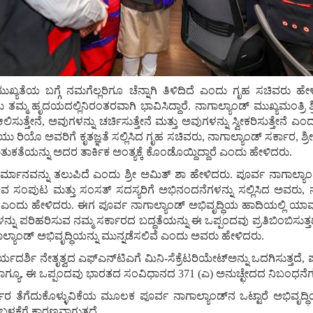
ುಖ್ಯತೆಯ ಬಗ್ಗೆ ನಮಗೆಲ್ಲರಿಗೂ ಚೆನ್ನಾಗಿ ತಿಳಿದಿದೆ ಎಂದು ಗೃಹ ಸಚಿವರು ಹ
ು ತಮ್ಮ ಹೃದಯದಲ್ಲಿನಿರಂತರವಾಗಿ ಭಾವಿಸಿದ್ದಾರೆ. ನಾಗಾಲ್ಯಾಂಡ್‌ ಮುಖ್ಯಮಂತ್ರಿ
ುತ್ತೇನೆ, ಅವುಗಳನ್ನು ಚರ್ಚಿಸುತ್ತೇನೆ ಮತ್ತು ಅವುಗಳನ್ನು ಸ್ವೀಕರಿಸುತ್ತೇನ
ೈಫಿಯು ರಿಯೊ ಅವರಿಗೆ ಕೃತಜ್ಞತೆ ಸಲ್ಲಿಸಿದ ಗೃಹ ಸಚಿವರು, ನಾಗಾಲ್ಯಾಂಡ್‌ ಸರ್ಕಾ
ೆಯನ್ನು ಅದರ ತಾರ್ಕಿಕ ಅಂತ್ಯಕ್ಕೆ ಕೊಂಡೊಯ್ದಿದ್ದಾರೆ ಎಂದು ಹೇಳಿದರು.
್ನು ತಲುಪಿದೆ ಎಂದು ಶ್ರೀ ಅಮಿತ್‌ ಶಾ ಹೇಳಿದರು. ಪೂರ್ವ ನಾಗಾಲ್ಯಾಂಡ್‌
 ಸಂಪುಟ ಮತ್ತು ಸಂಸತ್‌ ಸದಸ್ಯರಿಗೆ ಅಭಿನಂದನೆಗಳನ್ನು ಸಲ್ಲಿಸಿದ ಅವರು, ನಾ
ಟಿದ್ದೇವೆ ಎಂದು ಹೇಳಿದರು. ಈಗ ಪೂರ್ವ ನಾಗಾಲ್ಯಾಂಡ್‌ ಅಭಿವೃದ್ಧಿಯ ಹಾದಿಯಲ್ಲ
ಗಳನ್ನು ಪರಿಹರಿಸುವ ನಮ್ಮ ಸರ್ಕಾರದ ಬದ್ಧತೆಯನ್ನು ಈ ಒಪ್ಪಂದವು ಪ್ರತಿಬಿಂಬಿಸು
್ಯಾಂಡ್‌ ಅಭಿವೃದ್ಧಿಯನ್ನು ಮುನ್ನಡೆಸಲಿವೆ ಎಂದು ಅವರು ಹೇಳಿದರು.
ರ್ಶಿ ನೇತೃತ್ವದ ಎಫ್‌ಎನ್‌ಟಿಎಗೆ ಮಿನಿ-ಸೆಕ್ರೆಟರಿಯೇಟ್‌ಅನ್ನು ಒದಗಿಸುತ್ತದೆ, ಪೂರ
ೆ. ಆದಾಗ್ಯೂ, ಈ ಒಪ್ಪಂದವು ಭಾರತದ ಸಂವಿಧಾನದ 371 (ಎ) ಅನುಚ್ಛೇದದ ನಿಬಂಧನ
ನಿರ್ಧಾರ ತೆಗೆದುಕೊಳ್ಳುವಿಕೆಯ ಮೂಲಕ ಪೂರ್ವ ನಾಗಾಲ್ಯಾಂಡ್‌ನ ಒಟ್ಟಾರೆ ಅಭಿವೃ
ಬಳಕೆಗೆ ಕಾರಣವಾಗುತ್ತದೆ.