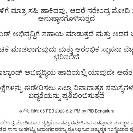
ಿಗೆ ಮಾತ್ರ ಸಹಿ ಹಾಕಿದವು, ಆದರೆ ನರೇಂದ್ರ ಮೋದಿ 
ಅನುಷ್ಠಾನಗೊಳಿಸುತ್ತದೆ
ಡ್‌ ಅಭಿವೃದ್ಧಿಗೆ ಸಹಾಯ ಮಾಡುತ್ತದೆ ಮತ್ತು ಅದರ ಜ
 ಹಂಚಿಕೆ ಮಾಡಲಾಗುವುದು ಮತ್ತು ಆರಂಭಿಕ ಸ್ಥಾಪನಾ ವೆ
ಭರಿಸಲಿದೆ
ಲ್ಯಾಂಡ್‌ ಅಭಿವೃದ್ಧಿಯ ಹಾದಿಯಲ್ಲಿ ಯಾವುದೇ ಅಡೆತಡ
ೆಗಳನ್ನು ಈಡೇರಿಸಲು ಎಲ್ಲಾ ವಿವಾದಾತ್ಮಕ ಸಮಸ್ಯೆಗಳ
ಬದ್ಧತೆಯನ್ನು ಪ್ರತಿಬಿಂಬಿಸುತ್ತದೆ
प्रविष्टि तिथि: 05 FEB 2026 8:21PM by PIB Bengaluru
ೀ ನರೇಂದ್ರ ಮೋದಿಯವರ ದೃಷ್ಟಿಕೋನವನ್ನು ಈಡೇರಿಸುವ ಮತ್ತೊಂದು ಮಹತ್ವದ ಮೈಲಿ
ೆದ ನಾಗಾ ಬುಡಕಟ್ಟು ಜನಾಂಗದವರನ್ನು ಪ್ರತಿನಿಧಿಸುವ ಅತ್ಯುನ್ನತ ಸಂಸ್ಥೆಯಾದ ಪೂ