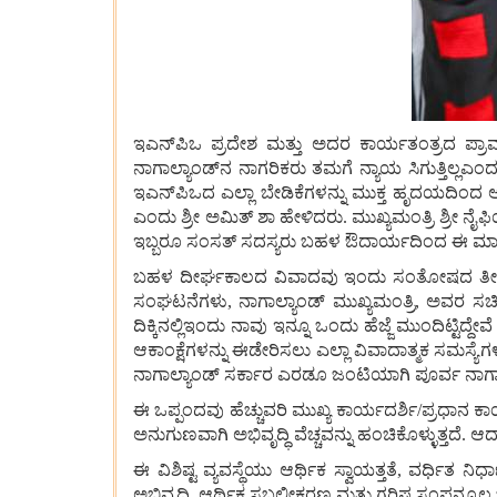
ಇಎನ್‌ಪಿಒ ಪ್ರದೇಶ ಮತ್ತು ಅದರ ಕಾರ್ಯತಂತ್ರದ ಪ್ರಾಮ
ನಾಗಾಲ್ಯಾಂಡ್‌ನ ನಾಗರಿಕರು ತಮಗೆ ನ್ಯಾಯ ಸಿಗುತ್ತಿಲ್ಲಎಂದ
ಇಎನ್‌ಪಿಒದ ಎಲ್ಲಾ ಬೇಡಿಕೆಗಳನ್ನು ಮುಕ್ತ ಹೃದಯದಿಂದ ಆಲಿಸ
ಎಂದು ಶ್ರೀ ಅಮಿತ್‌ ಶಾ ಹೇಳಿದರು. ಮುಖ್ಯಮಂತ್ರಿ ಶ್ರೀ ನ
ಇಬ್ಬರೂ ಸಂಸತ್‌ ಸದಸ್ಯರು ಬಹಳ ಔದಾರ್ಯದಿಂದ ಈ ಮಾತುಕತ
ಬಹಳ ದೀರ್ಘಕಾಲದ ವಿವಾದವು ಇಂದು ಸಂತೋಷದ ತೀರ್ಮಾನವನ
ಸಂಘಟನೆಗಳು, ನಾಗಾಲ್ಯಾಂಡ್‌ ಮುಖ್ಯಮಂತ್ರಿ, ಅವರ ಸಚಿವ
ದಿಕ್ಕಿನಲ್ಲಿಇಂದು ನಾವು ಇನ್ನೂ ಒಂದು ಹೆಜ್ಜೆ ಮುಂದಿಟ್
ಆಕಾಂಕ್ಷೆಗಳನ್ನು ಈಡೇರಿಸಲು ಎಲ್ಲಾ ವಿವಾದಾತ್ಮಕ ಸಮಸ್ಯೆ
ನಾಗಾಲ್ಯಾಂಡ್‌ ಸರ್ಕಾರ ಎರಡೂ ಜಂಟಿಯಾಗಿ ಪೂರ್ವ ನಾಗಾಲ
ಈ ಒಪ್ಪಂದವು ಹೆಚ್ಚುವರಿ ಮುಖ್ಯ ಕಾರ್ಯದರ್ಶಿ/ಪ್ರಧಾನ ಕಾರ್ಯದ
ಅನುಗುಣವಾಗಿ ಅಭಿವೃದ್ಧಿ ವೆಚ್ಚವನ್ನು ಹಂಚಿಕೊಳ್ಳುತ್ತದ
ಈ ವಿಶಿಷ್ಟ ವ್ಯವಸ್ಥೆಯು ಆರ್ಥಿಕ ಸ್ವಾಯತ್ತತೆ, ವರ್ಧಿತ 
ಅಭಿವೃದ್ಧಿ, ಆರ್ಥಿಕ ಸಬಲೀಕರಣ ಮತ್ತು ಗರಿಷ್ಠ ಸಂಪನ್ಮೂಲ 