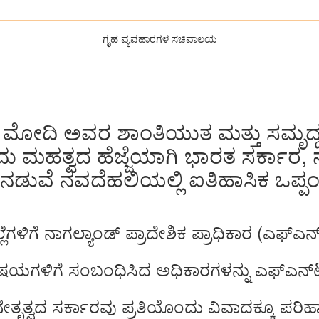
ಗೃಹ ವ್ಯವಹಾರಗಳ ಸಚಿವಾಲಯ
ಂದ್ರ ಮೋದಿ ಅವರ ಶಾಂತಿಯುತ ಮತ್ತು ಸಮೃದ್ಧ
ಮಹತ್ವದ ಹೆಜ್ಜೆಯಾಗಿ ಭಾರತ ಸರ್ಕಾರ, ನಾ
ಳ ನಡುವೆ ನವದೆಹಲಿಯಲ್ಲಿ ಐತಿಹಾಸಿಕ ಒಪ್ಪ
ೆಗಳಿಗೆ ನಾಗಲ್ಯಾಂಡ್‌ ಪ್ರಾದೇಶಿಕ ಪ್ರಾಧಿಕಾರ (ಎಫ್‌ಎ
 ವಿಷಯಗಳಿಗೆ ಸಂಬಂಧಿಸಿದ ಅಧಿಕಾರಗಳನ್ನು ಎಫ್‌ಎನ್
ೇತೃತ್ವದ ಸರ್ಕಾರವು ಪ್ರತಿಯೊಂದು ವಿವಾದಕ್ಕೂ ಪರಿಹ