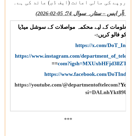
روپے کی مالی اعانت (ایف ڈی) عائد کی ہے۔
(آر ایس – ستارہ سوال 74؛ 05-02-2026)
د معلومات کے لیے محکمہ مواصلات کے سوشل میڈیا
ڈلز کو فالو کریں:-
https://x.com/DoT_India
X
https://www.instagram.com/department_of_tele
Ins
==
com?igsh=MXUxbHFjd3llZTU0
https://www.facebook.com/DoTIndia
F
https://youtube.com/@departmentoftelecom?
Youtu
si=DALnhYkt89U5jA
***