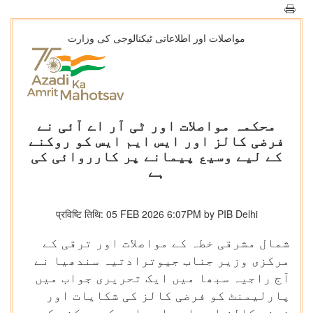
مواصلات اور اطلاعاتی ٹیکنالوجی کی وزارت
محکمہ مواصلات اور ٹی آر اے آئی نے
فرضی کالز اور ایس ایم ایس کو روکنے
کے لیے وسیع پیمانے پر کارروائی کی
ہے
प्रविष्टि तिथि: 05 FEB 2026 6:07PM by PIB Delhi
شمال مشرقی خطہ کے مواصلات اور ترقی کے
مرکزی وزیر جناب جیوترادتیہ سندھیا نے
آج راجیہ سبھا میں ایک تحریری جواب میں
پارلیمنٹ کو فرضی کالز کی شکایات اور