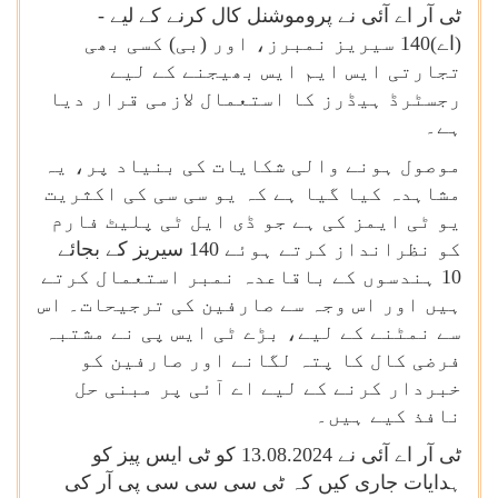
ٹی آر اے آئی نے پروموشنل کال کرنے کے لیے -
(اے)
140
سیریز نمبرز، اور (بی) کسی بھی
تجارتی ایس ایم ایس بھیجنے کے لیے
رجسٹرڈ ہیڈرز کا استعمال لازمی قرار دیا
ہے۔
موصول ہونے والی شکایات کی بنیاد پر، یہ
مشاہدہ کیا گیا ہے کہ یو سی سی کی اکثریت
یو ٹی ایمز کی ہے جو ڈی ایل ٹی پلیٹ فارم
کو نظرانداز کرتے ہوئے 140 سیریز کے بجائے
10 ہندسوں کے باقاعدہ نمبر استعمال کرتے
ہیں اور اس وجہ سے صارفین کی ترجیحات۔ اس
سے نمٹنے کے لیے، بڑے ٹی ایس پی نے مشتبہ
فرضی کال کا پتہ لگانے اور صارفین کو
خبردار کرنے کے لیے اے آئی پر مبنی حل
نافذ کیے ہیں۔
ٹی آر اے آئی نے 13.08.2024 کو ٹی ایس پیز کو
ہدایات جاری کیں کہ ٹی سی سی سی پی آر کی