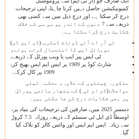
ایک صارف جو (آر ٹی ایم) سے پروموشنل
کمیونیکیشن حاصل نہیں کرنا چاہتا، اپنی ترجیحات
درج کر سکتا ہے اور درج ذیل میں سے کسی بھی
ذریعے سے 7 دنوں کے اندر یو سی سی کے خلاف
شکایت درج کرا سکتا ہے۔
ٹی آر اے آئی ڈوناٹ ڈسٹرب (ڈی این ڈی)
موبائل ایپ کا استعمال کرتے ہوئے،
ٹی ایس پیز ایپ یا ویب پورٹل کے ذریعے،
شارٹ کوڈ پر 1909 پر ایس ایم ایس بھیج کر،
1909 پر کال کرکے۔
مذکورہ چینلوں کے علاوہ، محکمہ ٹیلی
مواصلات(ڈی او ٹی ) کے سنچار ساتھی پورٹل
پر بھی شکایات درج کی جا سکتی ہیں۔
دسمبر 2025 میں، صارفین کی ترجیحات کی بنیاد پر،
اوسطاً ڈی ایل ٹی سسٹم کے ذریعے روزانہ 7.5 کروڑ
سے زیادہ ایس ایم ایس اور وائس کالز کو بلاک کیا
گیا۔