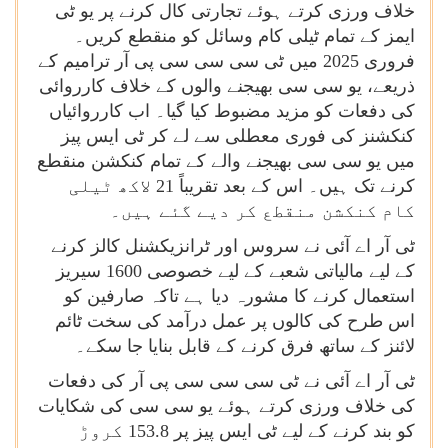
خلاف ورزی کرتے ہوئے تجارتی کال کرنے پر یو ٹی
ایمز کے تمام ٹیلی کام وسائل کو منقطع کریں۔
فروری 2025 میں ٹی سی سی سی پی آر ترامیم کے
ذریعے، یو سی سی بھیجنے والوں کے خلاف کارروائی
کی دفعات کو مزید مضبوط کیا گیا۔ اب کارروائیاں
کنکشنز کی فوری معطلی سے لے کر ٹی ایس پیز
میں یو سی سی بھیجنے والے کے تمام کنکشن منقطع
کرنے تک ہیں۔ اس کے بعد تقریباً 21 لاکھ ٹیلی
کام کنکشن منقطع کر دیے گئے ہیں۔
ٹی آر اے آئی نے سروس اور ٹرانزیکشنل کالز کرنے
کے لیے مالیاتی شعبے کے لیے خصوصی 1600 سیریز
استعمال کرنے کا مشورہ دیا ہے تاکہ صارفین کو
اس طرح کی کالوں پر عمل درآمد کی سخت ٹائم
لائنز کے ساتھ فرق کرنے کے قابل بنایا جا سکے۔
ٹی آر اے آئی نے ٹی سی سی سی پی آر کی دفعات
کی خلاف ورزی کرتے ہوئے یو سی سی کی شکایات
کو بند کرنے کے لیے ٹی ایس پیز پر 153.8 کروڑ