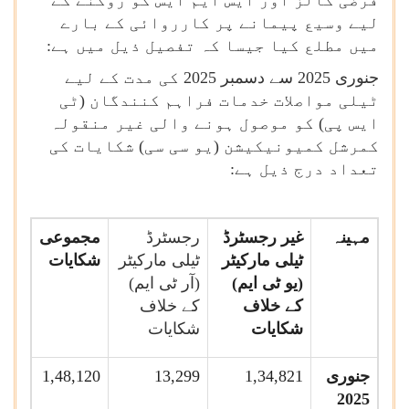
فرضی کالز اور ایس ایم ایس کو روکنے کے
لیے وسیع پیمانے پر کارروائی کے بارے
میں مطلع کیا جیسا کہ تفصیل ذیل میں ہے:
جنوری 2025 سے دسمبر 2025 کی مدت کے لیے
ٹیلی مواصلات خدمات فراہم کنندگان (ٹی
ایس پی) کو موصول ہونے والی غیر منقولہ
کمرشل کمیونیکیشن (یو سی سی) شکایات کی
تعداد درج ذیل ہے:
مہینہ
غیر رجسٹرڈ
رجسٹرڈ
مجموعی
ٹیلی مارکیٹر
ٹیلی مارکیٹر
شکایات
(یو ٹی ایم)
(آر ٹی ایم)
کے خلاف
کے خلاف
شکایات
شکایات
جنوری
1,34,821
13,299
1,48,120
2025