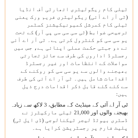
ٹیلی کام ریگولیٹری اتھارٹی آف انڈیا
(ٹی آر اے آئی) ریگولیٹری فریم ورک یعنی
ٹیلی کام کمرشل کمیونیکیشنز کسٹمر
ترجیحی ضوابط (ٹی سی سی سی پی آر) کے تحت
یو سی سی کو کنٹرول کرتی ہے۔ ٹی آر اے آئی
نے دو جہتی حکمت عملی اپنائی ہے، جس میں
رجسٹرڈ اداروں کی طرف سے جائز تجارتی
مواصلات کے انتظامات اور غیر رجسٹرڈ
بھیجنے والوں سے یو سی سی کو روکنے کے
اقدامات شامل ہیں۔ ٹی آر اے آئی کی طرف
سے کئے گئے قابل ذکر اقدامات درج ذیل
ہیں:
ٹی آر اے آئی کے مینڈیٹ کے مطابق، 3 لاکھ سے زیادہ
بھیجنے والوں اور 21,000 ٹیلی مارکیٹرز نے
ڈسٹری بیوٹڈ لیجر ٹیکنالوجی (ڈی ایل ٹی)
پلیٹ فارم پر رجسٹریشن کرایا ہے۔