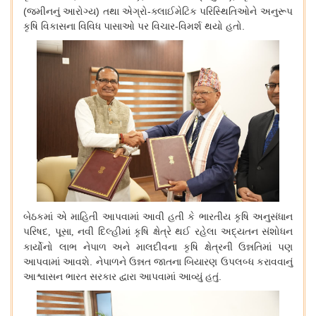
(
જમીનનું
આરોગ્ય
)
તથા
એગ્રો
-
ક્લાઈમેટિક
પરિસ્થિતિઓને
અનુરૂપ
કૃષિ
વિકાસના
વિવિધ
પાસાઓ
પર
વિચાર
-
વિમર્શ
થયો
હતો
.
બેઠકમાં
એ
માહિતી
આપવામાં
આવી
હતી
કે
ભારતીય
કૃષિ
અનુસંધાન
પરિષદ
પૂસા
નવી
દિલ્હીમાં
કૃષિ
ક્ષેત્રે
થઈ
રહેલા
અદ્યતન
સંશોધન
,
,
કાર્યોનો
લાભ
નેપાળ
અને
માલદીવના
કૃષિ
ક્ષેત્રની
ઉન્નતિમાં
પણ
આપવામાં
આવશે
.
નેપાળને
ઉન્નત
જાતના
બિયારણ
ઉપલબ્ધ
કરાવવાનું
આશ્વાસન
ભારત
સરકાર
દ્વારા
આપવામાં
આવ્યું
હતું
.