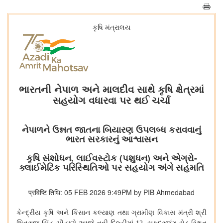
કૃષિ મંત્રાલય
ભારતની નેપાળ અને માલદીવ સાથે કૃષિ ક્ષેત્રમાં
સહયોગ વધારવા પર થઈ ચર્ચા
નેપાળને ઉન્નત જાતના બિયારણ ઉપલબ્ધ કરાવવાનું
ભારત સરકારનું આશ્વાસન
કૃષિ સંશોધન, લાઈવસ્ટોક (પશુધન) અને એગ્રો-
ક્લાઈમેટિક પરિસ્થિતિઓ પર સહયોગ અંગે સહમતિ
प्रविष्टि तिथि: 05 FEB 2026 9:49PM by PIB Ahmedabad
કેન્દ્રીય
કૃષિ
અને
કિસાન
કલ્યાણ
તથા
ગ્રામીણ
વિકાસ
મંત્રી
શ્રી