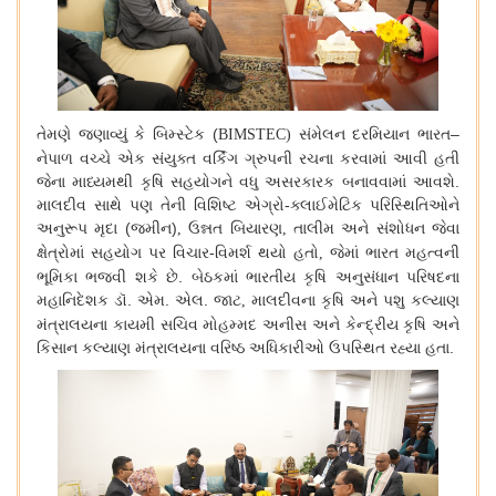
તેમણે
જણાવ્યું
કે
બિમ્સ્ટેક
(
સંમેલન
દરમિયાન
ભારત
–
BIMSTEC)
નેપાળ
વચ્ચે
એક
સંયુક્ત
વર્કિંગ
ગ્રુપની
રચના
કરવામાં
આવી
હતી
જેના
માધ્યમથી
કૃષિ
સહયોગને
વધુ
અસરકારક
બનાવવામાં
આવશે
.
માલદીવ
સાથે
પણ
તેની
વિશિષ્ટ
એગ્રો
-
ક્લાઈમેટિક
પરિસ્થિતિઓને
અનુરૂપ
મૃદા
(
જમીન
)
ઉન્નત
બિયારણ
તાલીમ
અને
સંશોધન
જેવા
,
,
ક્ષેત્રોમાં
સહયોગ
પર
વિચાર
-
વિમર્શ
થયો
હતો
જેમાં
ભારત
મહત્વની
,
ભૂમિકા
ભજવી
શકે
છે
.
બેઠકમાં
ભારતીય
કૃષિ
અનુસંધાન
પરિષદના
મહાનિદેશક
ડૉ
.
એમ
.
એલ
.
જાટ
માલદીવના
કૃષિ
અને
પશુ
કલ્યાણ
,
મંત્રાલયના
કાયમી
સચિવ
મોહમ્મદ
અનીસ
અને
કેન્દ્રીય
કૃષિ
અને
કિસાન
કલ્યાણ
મંત્રાલયના
વરિષ્ઠ
અધિકારીઓ
ઉપસ્થિત
રહ્યા
હતા
.