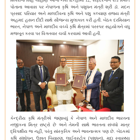
શિવરાજ
સિંહ
ચૌહાણે
આજે
નવી
દિલ્હીમાં
સફદરજંગ
રોડ
સ્થિત
12,
પોતાના
આવાસ
પર
નેપાળના
કૃષિ
અને
પશુધન
મંત્રી
શ્રી
ડૉ
.
મદન
પ્રસાદ
પરિયાર
અને
માલદીવના
કૃષિ
અને
પશુ
કલ્યાણ
રાજ્ય
મંત્રી
અહમદ
હસન
દીદી
સાથે
સૌજન્ય
મુલાકાત
કરી
હતી
.
બેઠક
દરમિયાન
ભારત
નેપાળ
અને
માલદીવ
વચ્ચે
કૃષિ
ક્ષેત્રમાં
પરસ્પર
સહયોગને
વધુ
,
મજબૂત
કરવા
પર
વિગતવાર
ચર્ચા
કરવામાં
આવી
હતી
.
કેન્દ્રીય
કૃષિ
મંત્રીએ
જણાવ્યું
કે
નેપાળ
અને
માલદીવ
ભારતના
નજીકના
મિત્ર
રાષ્ટ્રો
છે
અને
તેમની
સાથે
ભારતના
સંબંધો
માત્ર
દ્વિપક્ષીય
જ
નહીં
પરંતુ
સાંસ્કૃતિક
અને
ભાવનાત્મક
પણ
છે
.
બેઠકમાં
,
કૃષિ
સંશોધન
ઉન્નત
બિયારણ
લાઈવસ્ટોક
(
પશુધન
)
મૃદા
સ્વાસ્થ્ય
,
,
,