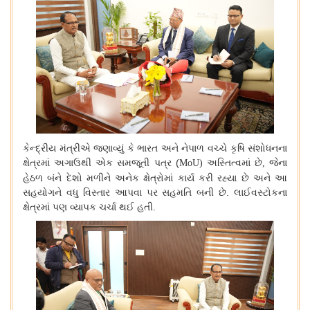
કેન્દ્રીય
મંત્રીએ
જણાવ્યું
કે
ભારત
અને
નેપાળ
વચ્ચે
કૃષિ
સંશોધનના
ક્ષેત્રમાં
અગાઉથી
એક
સમજૂતી
પત્ર
(
અસ્તિત્વમાં
છે
જેના
MoU)
,
હેઠળ
બંને
દેશો
મળીને
અનેક
ક્ષેત્રોમાં
કાર્ય
કરી
રહ્યા
છે
અને
આ
સહયોગને
વધુ
વિસ્તાર
આપવા
પર
સહમતિ
બની
છે
.
લાઈવસ્ટોકના
ક્ષેત્રમાં
પણ
વ્યાપક
ચર્ચા
થઈ
હતી
.