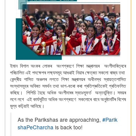
ইমান বিশাল অংকৰ লোকৰ অংশগ্ৰহণে শিক্ষা মন্ত্ৰালয়ৰ অংশীদাৰিত্বৰে
পৰিচালিত এই পদক্ষেপৰ লক্ষ্যসমূহ আগুৱাই নিয়াৰ ক্ষেত্ৰত সকলো ৰাজ্য তথা
কেন্দ্ৰীয় শাসিত অঞ্চলৰ লগতে শিক্ষা মন্ত্ৰালয়ৰ অধীনস্থ স্বায়ত্তশাসিত
সংস্থাসমূহৰ অবিৰত সমৰ্থন তথা ভাগ-বতৰা কৰা প্ৰতিশ্ৰুতিকেই প্ৰতিফলিত
কৰিছে। পিপিচি হৈছে অধিক অংশীদাৰৰ স্বতঃস্ফূৰ্ত অন্তৰ্ভুক্তি। সময়ৰ
লগে লগে এই কাৰ্যসূচীত অধিক অংশগ্ৰহণে সকলোৰে বাবে অনুষ্ঠানটিৰ বিশেষ
মূল্য কঢ়িয়াই আনিছে।
As the Parikshas are approaching,
#Parik
shaPeCharcha
is back too!