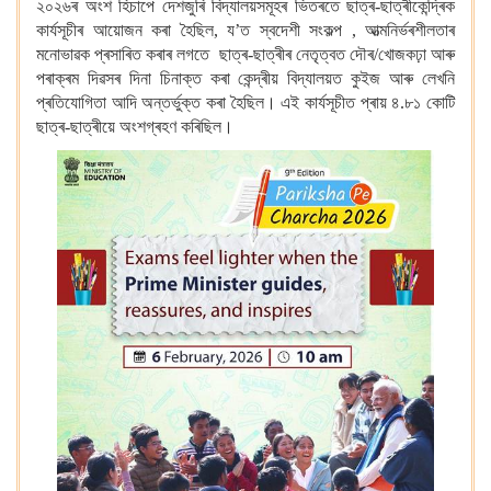
২০২৬ৰ অংশ হিচাপে দেশজুৰি বিদ্যালয়সমূহৰ ভিতৰতে ছাত্ৰ-ছাত্ৰীকেন্দ্ৰিক
কাৰ্যসূচীৰ আয়োজন কৰা হৈছিল, য’ত স্বদেশী সংকল্প , আত্মনিৰ্ভৰশীলতাৰ
মনোভাৱক প্ৰসাৰিত কৰাৰ লগতে ছাত্ৰ-ছাত্ৰীৰ নেতৃত্বত দৌৰ/খোজকঢ়া আৰু
পৰাক্ৰম দিৱসৰ দিনা চিনাক্ত কৰা কেন্দ্ৰীয় বিদ্যালয়ত কুইজ আৰু লেখনি
প্ৰতিযোগিতা আদি অন্তৰ্ভুক্ত কৰা হৈছিল। এই কাৰ্যসূচীত প্ৰায় ৪.৮১ কোটি
ছাত্ৰ-ছাত্ৰীয়ে অংশগ্ৰহণ কৰিছিল।