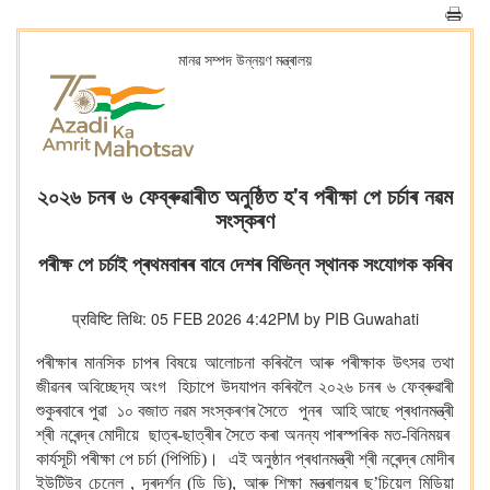
মানৱ সম্পদ উন্নয়ণ মন্ত্ৰালয়
২০২৬ চনৰ ৬ ফেব্ৰুৱাৰীত অনুষ্ঠিত হ'ব পৰীক্ষা পে চৰ্চাৰ নৱম
সংস্কৰণ
পৰীক্ষ পে চৰ্চাই প্ৰথমবাৰৰ বাবে দেশৰ বিভিন্ন স্থানক সংযোগক কৰিব
प्रविष्टि तिथि: 05 FEB 2026 4:42PM by PIB Guwahati
পৰীক্ষাৰ মানসিক চাপৰ বিষয়ে আলোচনা কৰিবলৈ আৰু পৰীক্ষাক উৎসৱ তথা
জীৱনৰ অবিচ্ছেদ্য অংগ হিচাপে উদযাপন কৰিবলৈ ২০২৬ চনৰ ৬ ফেব্ৰুৱাৰী
শুকুৰবাৰে পুৱা ১০ বজাত নৱম সংস্কৰণৰ সৈতে পুনৰ আহি আছে প্ৰধানমন্ত্ৰী
শ্ৰী নৰেন্দ্ৰ মোদীয়ে ছাত্ৰ-ছাত্ৰীৰ সৈতে কৰা অনন্য পাৰস্পৰিক মত-বিনিময়ৰ
কাৰ্যসূচী পৰীক্ষা পে চৰ্চা (পিপিচি)। এই অনুষ্ঠান প্ৰধানমন্ত্ৰী শ্ৰী নৰেন্দ্ৰ মোদীৰ
ইউটিউব চেনেল , দূৰদৰ্শন (ডি ডি), আৰু শিক্ষা মন্ত্ৰালয়ৰ ছ’চিয়েল মিডিয়া