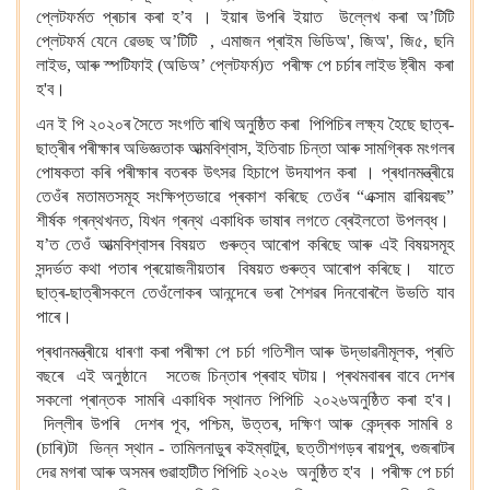
প্লেটফৰ্মত প্ৰচাৰ কৰা হ’ব । ইয়াৰ উপৰি ইয়াত উল্লেখ কৰা অ’টিটি
প্লেটফৰ্ম যেনে ৱেভছ অ’টিটি , এমাজন প্ৰাইম ভিডিঅ', জিঅ', জি৫, ছনি
লাইভ, আৰু স্পটিফাই (অডিঅ’ প্লেটফৰ্ম)ত পৰীক্ষ পে চৰ্চাৰ লাইভ ষ্ট্ৰীম কৰা
হ'ব।
এন ই পি ২০২০ৰ সৈতে সংগতি ৰাখি অনুষ্ঠিত কৰা পিপিচিৰ লক্ষ্য হৈছে ছাত্ৰ-
ছাত্ৰীৰ পৰীক্ষাৰ অভিজ্ঞতাক আত্মবিশ্বাস, ইতিবাচ চিন্তা আৰু সামগ্ৰিক মংগলৰ
পোষকতা কৰি পৰীক্ষাৰ বতৰক উৎসৱ হিচাপে উদযাপন কৰা । প্ৰধানমন্ত্ৰীয়ে
তেওঁৰ মতামতসমূহ সংক্ষিপ্তভাৱে প্ৰকাশ কৰিছে তেওঁৰ “এক্সাম ৱাৰিয়ৰছ”
শীৰ্ষক গ্ৰন্থখনত, যিখন গ্ৰন্থ একাধিক ভাষাৰ লগতে ব্ৰেইলতো উপলব্ধ।
য’ত তেওঁ আত্মবিশ্বাসৰ বিষয়ত গুৰুত্ব আৰোপ কৰিছে আৰু এই বিষয়সমূহ
সন্দৰ্ভত কথা পতাৰ প্ৰয়োজনীয়তাৰ বিষয়ত গুৰুত্ব আৰোপ কৰিছে। যাতে
ছাত্ৰ-ছাত্ৰীসকলে তেওঁলোকৰ আনন্দেৰে ভৰা শৈশৱৰ দিনবোৰলৈ উভতি যাব
পাৰে।
প্ৰধানমন্ত্ৰীয়ে ধাৰণা কৰা পৰীক্ষা পে চৰ্চা গতিশীল আৰু উদ্ভাৱনীমূলক, প্ৰতি
বছৰে এই অনুষ্ঠানে সতেজ চিন্তাৰ প্ৰবাহ ঘটায়। প্ৰথমবাৰৰ বাবে দেশৰ
সকলো প্ৰান্তক সামৰি একাধিক স্থানত পিপিচি ২০২৬অনুষ্ঠিত কৰা হ'ব।
দিল্লীৰ উপৰি দেশৰ পূব, পশ্চিম, উত্তৰ, দক্ষিণ আৰু কেন্দ্ৰক সামৰি ৪
(চাৰি)টা ভিন্ন স্থান - তামিলনাডুৰ কইম্বাটুৰ, ছত্তীশগড়ৰ ৰায়পুৰ, গুজৰাটৰ
দেৱ মগৰা আৰু অসমৰ গুৱাহাটীত পিপিচি ২০২৬ অনুষ্ঠিত হ'ব । পৰীক্ষ পে চৰ্চা