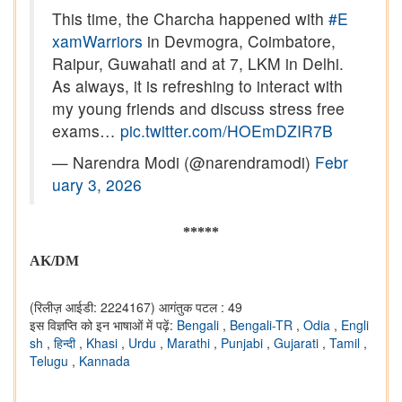
This time, the Charcha happened with
#E
xamWarriors
in Devmogra, Coimbatore,
Raipur, Guwahati and at 7, LKM in Delhi.
As always, it is refreshing to interact with
my young friends and discuss stress free
exams…
pic.twitter.com/HOEmDZIR7B
— Narendra Modi (@narendramodi)
Febr
uary 3, 2026
*****
AK/DM
(रिलीज़ आईडी: 2224167)
आगंतुक पटल : 49
इस विज्ञप्ति को इन भाषाओं में पढ़ें:
Bengali
,
Bengali-TR
,
Odia
,
Engli
sh
,
हिन्दी
,
Khasi
,
Urdu
,
Marathi
,
Punjabi
,
Gujarati
,
Tamil
,
Telugu
,
Kannada