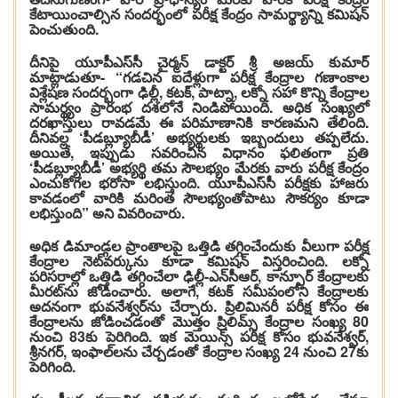
కేటాయించాల్సిన సందర్భంలో పరీక్ష కేంద్రం సామర్థ్యాన్ని కమిషన్‌
పెంచుతుంది.
దీనిపై యూపీఎస్‌సీ చైర్మన్ డాక్టర్ శ్రీ అజయ్ కుమార్
మాట్లాడుతూ- “గడచిన ఐదేళ్లుగా పరీక్ష కేంద్రాల గణాంకాల
విశ్లేషణ సందర్భంగా ఢిల్లీ, కటక్, పాట్నా, లక్నో సహా కొన్ని కేంద్రాల
సామర్థ్యం ప్రారంభ దశలోనే నిండిపోయింది. అధిక సంఖ్యలో
దరఖాస్తులు రావడమే ఈ పరిమాణానికి కారణమని తేలింది.
దీనివల్ల ‘పీడబ్ల్యూబీడీ’ అభ్యర్థులకు ఇబ్బందులు తప్పలేదు.
అయితే, ఇప్పుడు సవరించిన విధానం ఫలితంగా ప్రతి
‘పీడబ్ల్యూబీడీ’ అభ్యర్థి తమ సౌలభ్యం మేరకు వారు పరీక్ష కేంద్రం
ఎంచుకోగల భరోసా లభిస్తుంది. యూపీఎస్‌సీ పరీక్షకు హాజరు
కావడంలో వారికి మరింత సౌలభ్యంతోపాటు సౌకర్యం కూడా
లభిస్తుంది” అని వివరించారు.
అధిక డిమాండ్గల ప్రాంతాలపై ఒత్తిడి తగ్గించేందుకు వీలుగా పరీక్ష
కేంద్రాల నెట్‌వర్కును కూడా కమిషన్‌ విస్తరించింది. లక్నో
పరిసరాల్లో ఒత్తిడి తగ్గించేలా ఢిల్లీ-ఎన్‌సీఆర్‌, కాన్పూర్ కేంద్రాలకు
మీరట్‌ను జోడించారు. అలాగే, కటక్ సమీపంలోని కేంద్రాలకు
అదనంగా భువనేశ్వర్‌ను చేర్చారు. ప్రిలిమినరీ పరీక్ష కోసం ఈ
కేంద్రాలను జోడించడంతో మొత్తం ప్రిలిమ్స్ కేంద్రాల సంఖ్య 80
నుంచి 83కు పెరిగింది. ఇక మెయిన్స్ పరీక్ష కోసం భువనేశ్వర్,
శ్రీనగర్, ఇంఫాల్‌లను చేర్చడంతో కేంద్రాల సంఖ్య 24 నుంచి 27కు
పెరిగింది.