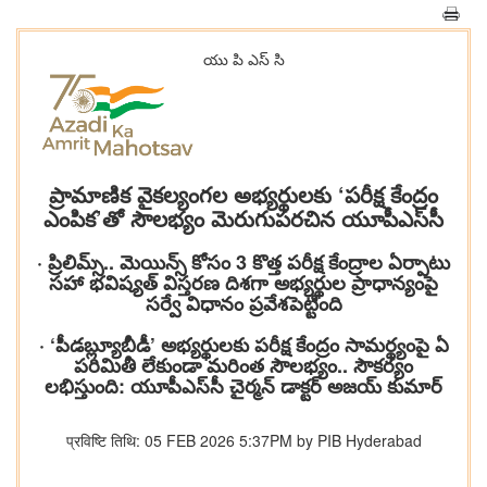
యు పి ఎస్ సి
ప్రామాణిక వైకల్యంగల అభ్యర్థులకు ‘పరీక్ష కేంద్రం
ఎంపిక’తో సౌలభ్యం మెరుగుపరచిన యూపీఎస్‌సీ
· ప్రిలిమ్స్.. మెయిన్స్ కోసం 3 కొత్త పరీక్ష కేంద్రాల ఏర్పాటు
సహా భవిష్యత్‌ విస్తరణ దిశగా అభ్యర్థుల ప్రాధాన్యంపై
సర్వే విధానం ప్రవేశపెట్టింది
· ‘పీడబ్ల్యూబీడీ’ అభ్యర్థులకు పరీక్ష కేంద్రం సామర్థ్యంపై ఏ
పరిమితీ లేకుండా మరింత సౌలభ్యం.. సౌకర్యం
లభిస్తుంది: యూపీఎస్‌సీ చైర్మన్ డాక్టర్ అజయ్ కుమార్
प्रविष्टि तिथि: 05 FEB 2026 5:37PM by PIB Hyderabad