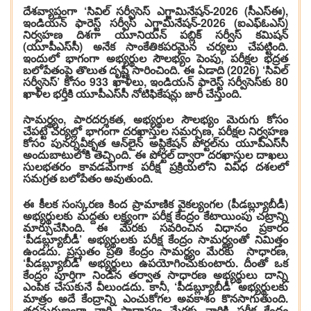
దేశవ్యాప్తంగా ‘సివిల్ సర్వీసెస్ ఎగ్జామినేషన్-2026 (సీఎస్ఈ),
ఇండియన్ ఫారెస్ట్ సర్వీస్ ఎగ్జామినేషన్-2026 (ఐఎఫ్ఓఎస్)
నిర్వహణ దిశగా యూనియన్ పబ్లిక్ సర్వీస్ కమిషన్
(యూపీఎస్‌సీ) అనేక సాంకేతికపరమైన చర్యలు చేపట్టింది.
ఇందులో భాగంగా అభ్యర్థుల సౌలభ్యం పెంపు, పరీక్షల భద్రత
బలోపేతంపై తొలుత దృష్టి సారించింది. ఈ ఏడాది (2026) ‘సివిల్
సర్వీసెస్’ కోసం 933 ఖాళీలు, ఇండియన్ ఫారెస్ట్ సర్వీసెస్‌కు 80
ఖాళీల భర్తీకి యూపీఎస్‌సీ నోటిఫికేషన్లు జారీ చేస్తుంది.
సామర్థ్యం, పారదర్శకత, అభ్యర్థుల సౌలభ్యం మెరుగు కోసం
చేపట్టే చర్యల్లో భాగంగా దరఖాస్తుల సమర్పణ, పరీక్షల నిర్వహణ
కోసం పునర్నవీకృత ఆన్‌లైన్ అప్లికేషన్ పోర్టల్‌ను యూపీఎస్‌సీ
అందుబాటులోకి తెచ్చింది. ఈ పోర్టల్ ద్వారా దరఖాస్తుల దాఖలు
సులభతరం కావడమేగాక పరీక్ష ప్రక్రియలోని వివిధ దశలలో
సమగ్రత బలోపేతం అవుతుంది.
ఈ కీలక సంస్కరణ కింద ప్రామాణిక వైకల్యంగల (పీడబ్ల్యూబీడీ)
అభ్యర్థులకు మద్దతు లక్ష్యంగా పరీక్ష కేంద్రం కేటాయింపు చట్రాన్ని
మార్పుచేసింది. ఈ మేరకు సవరించిన విధానం ప్రకారం
‘పీడబ్ల్యూబీడీ’ అభ్యర్థులకు పరీక్ష కేంద్రం సామర్థ్యంతో నిమిత్తం
ఉండదు. ప్రస్తుతం ప్రతి కేంద్రం సామర్థ్యం మేరకు సాధారణ,
‘పీడబ్ల్యూబీడీ’ అభ్యర్థులు ఉపయోగించుకుంటారు. దీంతో ఒక
కేంద్రం పూర్తిగా నిండిన తర్వాత సాధారణ అభ్యర్థులు దాన్ని
ఎంపిక చేసుకునే వీలుండదు. కానీ, ‘పీడబ్ల్యూబీడీ’ అభ్యర్థులకు
మాత్రం అదే కేంద్రాన్ని ఎంచుకోగల అవకాశం కొనసాగుతుంది.
తదనుగుణంగా వారి ప్రాధాన్యం మేరకు వారికి పరీక్ష కేంద్రం