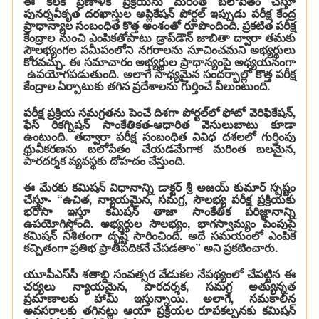
ఈ కీలక ప్రణాళిక ప్రక్రియను మరింత బలోపేతం చేస్తూ
పునర్నవీకృత దరఖాస్తుల అప్లికేషన్ పోర్టల్ ఇప్పుడు పరీక్ష కేంద్ర
ప్రాధాన్యాల సంబంధిత కొత్త అంశంతో రూపొందింది. ప్రకటిత పరీక్ష
కేంద్రాల నుంచి ఎంపికతోపాటు డ్రాప్‌డౌన్ జాబితా ద్వారా తమకు
సౌలభ్యంగల సమీపంలోని నగరాలను సూచించమని అభ్యర్థులు
కోరవచ్చు. ఈ సమాచారం అభ్యర్థుల ప్రాధాన్యంపై అధ్యయనంగా
ఉపయోగపడుతుంది. అలాగే సాధ్యమైన సందర్భాల్లో కొత్త పరీక్ష
కేంద్రాల ఏర్పాటుకు తగిన ప్రదేశాలను గుర్తించే వీలుంటుంది.
పరీక్ష ప్రక్రియ సమగ్రతను పెంచే దిశగా పోర్టల్‌లో ఫోటో వెరిఫికేషన్,
ఫేస్ రికగ్నిషన్ సాంకేతికత-ఆధారిత వెసులుబాటు కూడా
ఉంటుంది. తద్వారా పరీక్ష సంబంధిత వివిధ దశలలో గుర్తింపు
ధ్రువీకరణను బలోపేతం చేయడమేగాక మరింత బలమైన,
పారదర్శక వ్యవస్థకు దోహదం చేస్తుంది.
ఈ మేరకు కమిషన్ విధానాన్ని డాక్టర్‌ శ్రీ అజయ్‌ కుమార్‌ స్పష్టం
చేస్తూ- “ఉచిత, న్యాయమైన, సమగ్ర, సౌలభ్య పరీక్ష ప్రక్రియకు
భరోసా ఇస్తూ కమిషన్ తాజా సాంకేతిక పరిజ్ఞానాన్ని
ఉపయోగిస్తోంది. అభ్యర్థుల సౌలభ్యం, భాగస్వామ్యం పెంపుపై
కమిషన్‌ నిశితంగా దృష్టి సారించింది. అదే సమయంలో ఎంపిక
కచ్చితంగా ప్రతిభ ప్రాతిపదికనే చేపడతాం” అని ప్రకటించారు.
యూపీఎస్‌సీ శతాబ్ది సంవత్సర వేడుకల నేపథ్యంలో చేపట్టిన ఈ
చర్యలు న్యాయమైన, పారదర్శక, సమగ్ర అత్యున్నత
ప్రమాణాలకు హామీ ఇస్తున్నాయి. అలాగే, సమకాలీన
అవసరాలకు తగినట్లు ఆయా ప్రక్రియల రూపకల్పనకు కమిషన్