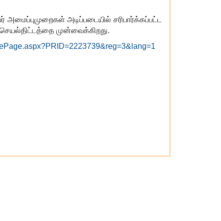
் அமைப்புமுறைகள் அடிப்படையில் சரிபார்க்கப்பட்ட
ு செயல்திட்டத்தை முன்வைக்கிறது.
easePage.aspx?PRID=2223739&reg=3&lang=1