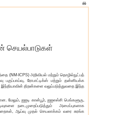
ன் செயல்பாடுகள்
த்தை (
NM-ICPS)
அறிவியல் மற்றும் தொழில்நுட்பத்
வு பகுப்பாய்வு
,
ரோபாட்டிக்ஸ் மற்றும் தன்னியக்க
் இந்தியாவின் திறன்களை வலுப்படுத்துவதை இந்த
ளன. மேலும்
,
ஐஐடி கான்பூர்
,
ஐஐஎஸ்சி பெங்களூரு
,
ுடிவுகளை நடைமுறைப்படுத்தும் அமைப்புகளாக
ுறைகள்
,
ஆய்வு முதல் செயலாக்கம் வரை சுரங்க