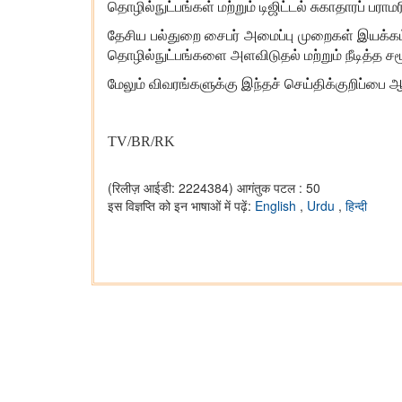
தொழில்நுட்பங்கள் மற்றும் டிஜிட்டல் சுகாதாரப்
தேசிய பல்துறை சைபர் அமைப்பு முறைகள் இயக்கம
தொழில்நுட்பங்களை அளவிடுதல் மற்றும் நீடித்த ச
மேலும் விவரங்களுக்கு இந்தச் செய்திக்குறிப்பை
TV/BR/RK
(रिलीज़ आईडी: 2224384)
आगंतुक पटल : 50
इस विज्ञप्ति को इन भाषाओं में पढ़ें:
English
,
Urdu
,
हिन्दी