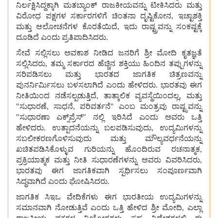
ನಿರ್ಲಕ್ಷಿಸಿದ್ದಕ್ಕಾಗಿ
ಮತಬ್ಯಾಂಕ್
ರಾಜಕೀಯವನ್ನು
ಟೀಕಿಸಿದರು
ಮತ್ತು
ವಿರೋಧ
ಪಕ್ಷಗಳ ಸರ್ಕಾರಗಳಿಗೆ
ಚಿಂತನಾ ದೃಷ್ಟಿಕೋನ, ಇಚ್ಛಾಶಕ್ತಿ
ಮತ್ತು
ಆಲೋಚನೆಗಳ
ಕೊರತೆಯಿದೆ, ಇದು
ರಾಷ್ಟ್ರವನ್ನು
ಸಂಕಷ್ಟಕ್ಕೆ
ದೂಡಿದೆ
ಎಂದು
ಪ್ರತಿಪಾದಿಸಿದರು.
ಸೇವೆ
ಸಲ್ಲಿಸಲು
ಅವಕಾಶ
ನೀಡಿದ
ಜನರಿಗೆ
ಶ್ರೀ
ಮೋದಿ
ಕೃತಜ್ಞತೆ
ಸಲ್ಲಿಸಿದರು, ತಮ್ಮ
ಸರ್ಕಾರದ
ಹೆಚ್ಚಿನ
ಶಕ್ತಿಯು
ಹಿಂದಿನ
ತಪ್ಪುಗಳನ್ನು
ಸರಿಪಡಿಸಲು
ಮತ್ತು
ಭಾರತದ
ಜಾಗತಿಕ
ಚಿತ್ರಣವನ್ನು
ಪುನರ್ನಿರ್ಮಿಸಲು
ಬಳಸಲಾಗಿದೆ
ಎಂದು
ಹೇಳಿದರು. ಭಾರತವು
ಈಗ
ನೀತಿಯಿಂದ
ನಡೆಸಲ್ಪಡುತ್ತಿದೆ, ತಾತ್ಕಾಲಿಕ ವ್ಯವಸ್ಥೆಯಿಂದಲ್ಲ, ಮತ್ತು
"ಸುಧಾರಣೆ, ಸಾಧನೆ, ಪರಿವರ್ತನೆ" ಎಂಬ
ಮಂತ್ರವು
ರಾಷ್ಟ್ರವನ್ನು
"ಸುಧಾರಣಾ
ಎಕ್ಸ್‌ಪ್ರೆಸ್" ನಲ್ಲಿ
ಇರಿಸಿದೆ
ಎಂದು
ಅವರು
ಒತ್ತಿ
ಹೇಳಿದರು. ಉತ್ಪಾದನೆಯನ್ನು
ಬಲಪಡಿಸುವುದು, ಉದ್ಯಮಿಗಳನ್ನು
ಸಬಲೀಕರಣಗೊಳಿಸುವುದು
ಮತ್ತು
ಮೌಲ್ಯವರ್ಧನೆಯನ್ನು
ಖಚಿತಪಡಿಸಿಕೊಳ್ಳುವ
ಗುರಿಯನ್ನು
ಹೊಂದಿರುವ
ರಚನಾತ್ಮಕ,
ಪ್ರಕ್ರಿಯಾತ್ಮಕ
ಮತ್ತು
ನೀತಿ
ಸುಧಾರಣೆಗಳನ್ನು
ಅವರು
ವಿವರಿಸಿದರು,
ಭಾರತವು
ಈಗ
ಜಾಗತಿಕವಾಗಿ
ಸ್ಪರ್ಧಿಸಲು
ಸಂಪೂರ್ಣವಾಗಿ
ಸಿದ್ಧವಾಗಿದೆ
ಎಂದು
ಘೋಷಿಸಿದರು.
ಜಾಗತಿಕ
ಸಿಇಒ
ವೇದಿಕೆಗಳು
ಈಗ
ಭಾರತೀಯ
ಉದ್ಯಮಿಗಳನ್ನು
ಸಮಾನವಾಗಿ
ನೋಡುತ್ತಿವೆ
ಎಂದು
ಒತ್ತಿ
ಹೇಳಿದ
ಶ್ರೀ
ಮೋದಿ, ಎಲ್ಲಾ