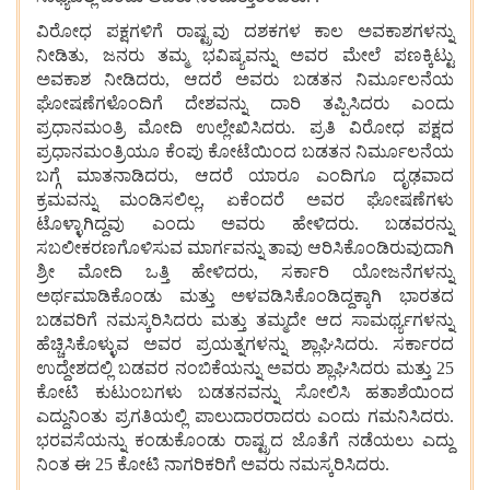
ವಿರೋಧ
ಪಕ್ಷಗಳಿಗೆ
ರಾಷ್ಟ್ರವು
ದಶಕಗಳ
ಕಾಲ
ಅವಕಾಶಗಳನ್ನು
ನೀಡಿತು, ಜನರು
ತಮ್ಮ
ಭವಿಷ್ಯವನ್ನು
ಅವರ
ಮೇಲೆ
ಪಣಕ್ಕಿಟ್ಟು
ಅವಕಾಶ ನೀಡಿದರು, ಆದರೆ
ಅವರು
ಬಡತನ
ನಿರ್ಮೂಲನೆಯ
ಘೋಷಣೆಗಳೊಂದಿಗೆ
ದೇಶವನ್ನು
ದಾರಿ
ತಪ್ಪಿಸಿದರು
ಎಂದು
ಪ್ರಧಾನಮಂತ್ರಿ
ಮೋದಿ
ಉಲ್ಲೇಖಿಸಿದರು. ಪ್ರತಿ
ವಿರೋಧ
ಪಕ್ಷದ
ಪ್ರಧಾನಮಂತ್ರಿಯೂ
ಕೆಂಪು
ಕೋಟೆಯಿಂದ
ಬಡತನ
ನಿರ್ಮೂಲನೆಯ
ಬಗ್ಗೆ
ಮಾತನಾಡಿದರು, ಆದರೆ
ಯಾರೂ
ಎಂದಿಗೂ
ದೃಢವಾದ
ಕ್ರಮವನ್ನು
ಮಂಡಿಸಲಿಲ್ಲ, ಏಕೆಂದರೆ
ಅವರ
ಘೋಷಣೆಗಳು
ಟೊಳ್ಳಾಗಿದ್ದವು
ಎಂದು
ಅವರು
ಹೇಳಿದರು. ಬಡವರನ್ನು
ಸಬಲೀಕರಣಗೊಳಿಸುವ
ಮಾರ್ಗವನ್ನು
ತಾವು
ಆರಿಸಿಕೊಂಡಿರುವುದಾಗಿ
ಶ್ರೀ
ಮೋದಿ
ಒತ್ತಿ
ಹೇಳಿದರು, ಸರ್ಕಾರಿ
ಯೋಜನೆಗಳನ್ನು
ಅರ್ಥಮಾಡಿಕೊಂಡು
ಮತ್ತು
ಅಳವಡಿಸಿಕೊಂಡಿದ್ದಕ್ಕಾಗಿ
ಭಾರತದ
ಬಡವರಿಗೆ
ನಮಸ್ಕರಿಸಿದರು
ಮತ್ತು
ತಮ್ಮದೇ
ಆದ
ಸಾಮರ್ಥ್ಯಗಳನ್ನು
ಹೆಚ್ಚಿಸಿಕೊಳ್ಳುವ
ಅವರ
ಪ್ರಯತ್ನಗಳನ್ನು
ಶ್ಲಾಘಿಸಿದರು. ಸರ್ಕಾರದ
ಉದ್ದೇಶದಲ್ಲಿ
ಬಡವರ
ನಂಬಿಕೆಯನ್ನು
ಅವರು
ಶ್ಲಾಘಿಸಿದರು
ಮತ್ತು 25
ಕೋಟಿ
ಕುಟುಂಬಗಳು
ಬಡತನವನ್ನು
ಸೋಲಿಸಿ
ಹತಾಶೆಯಿಂದ
ಎದ್ದುನಿಂತು
ಪ್ರಗತಿಯಲ್ಲಿ
ಪಾಲುದಾರರಾದರು
ಎಂದು
ಗಮನಿಸಿದರು.
ಭರವಸೆಯನ್ನು
ಕಂಡುಕೊಂಡು
ರಾಷ್ಟ್ರದ
ಜೊತೆಗೆ
ನಡೆಯಲು
ಎದ್ದು
ನಿಂತ
ಈ 25 ಕೋಟಿ
ನಾಗರಿಕರಿಗೆ
ಅವರು
ನಮಸ್ಕರಿಸಿದರು.