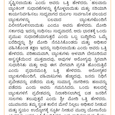
ಸೃಷ್ಟಿಸಲಾಯಿತು
ಎಂದು
ಅವರು
ಒತ್ತಿ
ಹೇಳಿದರು. ಹಲವಾರು
ಬ್ಯಾಂಕಿಂಗ್
ಸುಧಾರಣೆಗಳನ್ನು
ಕೈಗೊಳ್ಳಲಾಯಿತು
ಮತ್ತು
ಸರಿಯಾಗಿ
ಕಾರ್ಯನಿರ್ವಹಿಸಲು
ಸಾಧ್ಯವಾಗದ
ದುರ್ಬಲ
ಸಾರ್ವಜನಿಕ
ವಲಯದ
ಬ್ಯಾಂಕುಗಳನ್ನು
ಬಲವಾದ
ಬ್ಯಾಂಕುಗಳೊಂದಿಗೆ
ವಿಲೀನಗೊಳಿಸಲಾಯಿತು
ಎಂದೂ
ಅವರು
ಹೇಳಿದರು. ಮೋದಿ
ಸರ್ಕಾರವು
ಇದನ್ನು
ಸಾಧಿಸಲು
ಸಾಧ್ಯವಾದರೆ, ಅದು
ಭಾರತಕ್ಕೆ
ಒಂದು
ಪ್ರಮುಖ
ಸುಧಾರಣೆಯಾಗುತ್ತದೆ
ಎಂದು
ಒಬ್ಬ
ಬುದ್ಧಿಜೀವಿ
ಒಮ್ಮೆ
ಬರೆದಿದ್ದನ್ನು
ಶ್ರೀ
ಮೋದಿ
ನೆನಪಿಸಿಕೊಂಡರು
ಮತ್ತು
ಅಧಿಕಾರ
ವಹಿಸಿಕೊಂಡ
ತಕ್ಷಣ
ಇದನ್ನು
ಸಾಧಿಸಲಾಯಿತು
ಎಂದು
ಅವರು
ಒತ್ತಿ
ಹೇಳಿದರು. ಪರಿಣಾಮವಾಗಿ, ಬ್ಯಾಂಕುಗಳು
ಆಳವಾಗಿ
ಬೇರೂರಿರುವ
ಅಸ್ವಸ್ಥತೆಯಿಂದ
ಮುಕ್ತವಾದವು, ಅವುಗಳ
ಆರೋಗ್ಯವು
ಸ್ಥಿರವಾಗಿ
ಸುಧಾರಿಸಿತು
ಮತ್ತು
ಅವು
ಈಗ
ವೇಗವಾಗಿ
ಪ್ರಗತಿ
ಹೊಂದುತ್ತಿವೆ
ಎಂದು
ಪ್ರಧಾನಮಂತ್ರಿ
ಒತ್ತಿ
ಹೇಳಿದರು. ಆರೋಗ್ಯಕರ
ಬ್ಯಾಂಕುಗಳೊಂದಿಗೆ, ವಹಿವಾಟುಗಳು
ಹೆಚ್ಚಾದವು, ಜನರು
ನಿಧಿಗೆ
ಪ್ರವೇಶವನ್ನು
ಪಡೆದರು
ಮತ್ತು
ಸಾಮಾನ್ಯ
ನಾಗರಿಕರು
ಹಣವನ್ನು
ಪಡೆದರು
ಎಂದು
ಅವರು
ಗಮನಿಸಿದರು. ಒಂದು
ಕಾಲದಲ್ಲಿ
ಬ್ಯಾಂಕುಗಳಿಗೆ
ಪ್ರವೇಶವನ್ನು
ನಿರಾಕರಿಸಲಾಗಿದ್ದ
ಬಡ
ಜನರಿಗೆ
ಸಾಲಗಳು
ತಲುಪುತ್ತವೆ
ಎಂದು
ಶ್ರೀ
ಮೋದಿ
ಒತ್ತಿ
ಹೇಳಿದರು.
ಯುವಜನರು
ತಮ್ಮ
ಸ್ವಂತ
ಕಾಲಿನ
ಮೇಲೆ
ನಿಲ್ಲಲು
ಅಧಿಕಾರ
ನೀಡುವ
ಮತ್ತು
ಸ್ವಯಂ
ಉದ್ಯೋಗಕ್ಕೆ
ಸ್ಫೂರ್ತಿ
ನೀಡುವ
ಮುದ್ರಾ
ಯೋಜನೆಯ