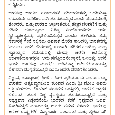
ಬಣ್ಣಿಸಿದರು.
ಭಾರತವು
ಜಾಗತಿಕ
ಸವಾಲುಗಳಿಗೆ
ಪರಿಹಾರಗಳನ್ನು
ಒದಗಿಸುತ್ತಾ
ಭರವಸೆಯ
ದಾರಿದೀಪವಾಗಿ
ಹೊರಹೊಮ್ಮಿದೆ
ಎಂದು
ಪ್ರಧಾನಮಂತ್ರಿ
ಹೇಳಿದರು, ಮತ್ತು
ಭಾರತದ
ಆರ್ಥಿಕತೆಯಲ್ಲಿ
ಹೆಚ್ಚಿನ
ಬೆಳವಣಿಗೆ
ಮತ್ತು
ಕಡಿಮೆ
ಹಣದುಬ್ಬರದ
ವಿಶಿಷ್ಟ
ಸಂಯೋಜನೆಯು
ಅದರ
ಸ್ಥಿತಿಸ್ಥಾಪಕತ್ವವನ್ನು
ಪ್ರತಿಬಿಂಬಿಸುತ್ತದೆ
ಎಂದೂ
ಹೇಳಿದರು. ತಮ್ಮ
ಸರ್ಕಾರಕ್ಕೆ
ಸೇವೆ
ಸಲ್ಲಿಸಲು
ಅವಕಾಶ
ದೊರೆತ ಕಾಲದಲ್ಲಿ, ಭಾರತವನ್ನು
'ದುರ್ಬಲ
ಐದು' ದೇಶಗಳಲ್ಲಿ
ಒಂದಾಗಿ
ಪರಿಗಣಿಸಲಾಗಿತ್ತು
ಮತ್ತು
ಸ್ವಾತಂತ್ರ್ಯದ
ಸಮಯದಲ್ಲಿ
ದೇಶವು
ಆರನೇ
ಅತಿದೊಡ್ಡ
ಆರ್ಥಿಕತೆಯಾಗಿದ್ದರೂ, ಅದು
ಹನ್ನೊಂದನೇ
ಸ್ಥಾನಕ್ಕೆ
ಕುಸಿದಿತ್ತು, ಆದರೆ
ಇಂದು
ಭಾರತವು
ಮೂರನೇ
ಅತಿದೊಡ್ಡ
ಆರ್ಥಿಕತೆಯಾಗುವತ್ತ
ವೇಗವಾಗಿ
ಮುನ್ನಡೆಯುತ್ತಿದೆ
ಎಂದು
ಅವರು
ನೆನಪಿಸಿಕೊಂಡರು.
ವಿಜ್ಞಾನ, ಬಾಹ್ಯಾಕಾಶ, ಕ್ರೀಡೆ - ಹೀಗೆ
ಪ್ರತಿಯೊಂದು
ವಲಯದಲ್ಲೂ
ಭಾರತವು
ಆತ್ಮವಿಶ್ವಾಸದಿಂದ
ತುಂಬಿದೆ
ಎಂದು
ಶ್ರೀ
ಮೋದಿ
ಅವರು
ಒತ್ತಿ
ಹೇಳಿದರು. ಕೋವಿಡ್
ನಂತರದ
ಜಗತ್ತಿನಲ್ಲಿ, ಜಾಗತಿಕ
ಅಸ್ಥಿರತೆ
ಬೆಳೆದಂತೆ, ಹೊಸ
ವಿಶ್ವ
ವ್ಯವಸ್ಥೆಯು
ಹೊರಹೊಮ್ಮುತ್ತಿದೆ
ಮತ್ತು
ನಿಷ್ಪಕ್ಷಪಾತ
ವಿಶ್ಲೇಷಣೆಯು
ಭಾರತದ
ಕಡೆಗೆ
ಸ್ಪಷ್ಟವಾದ
ಒಲವು
ತೋರಿಸುತ್ತಿದೆ
ಎಂಬುದರತ್ತ
ಅವರು
ಗಮನ ಸೆಳೆದರು. ಭಾರತವು
ಅನೇಕ
ರಾಷ್ಟ್ರಗಳಿಗೆ
ವಿಶ್ವಾಸಾರ್ಹ
ಪಾಲುದಾರ
ಮತ್ತು
ಸ್ನೇಹಿತನಾಗಿ