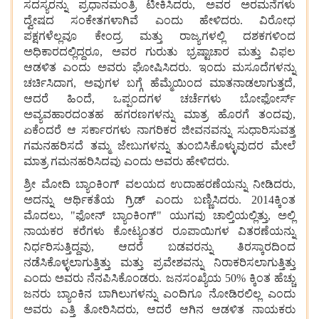
ಸದಸ್ಯರನ್ನು
ಪ್ರಧಾನಮಂತ್ರಿ
ಟೀಕಿಸಿದರು, ಅವರ
ಅರಮನೆಗಳು
ದ್ವೇಷದ
ಸಂಕೇತಗಳಾಗಿವೆ
ಎಂದು
ಹೇಳಿದರು. ವಿರೋಧ
ಪಕ್ಷಗಳೆಲ್ಲವೂ
ಕೇಂದ್ರ
ಮತ್ತು
ರಾಜ್ಯಗಳಲ್ಲಿ
ದಶಕಗಳಿಂದ
ಅಧಿಕಾರದಲ್ಲಿದ್ದರೂ, ಅವರ
ಗುರುತು
ಭ್ರಷ್ಟಾಚಾರ
ಮತ್ತು
ವಿಫಲ
ಆಡಳಿತ
ಎಂದು
ಅವರು
ಘೋಷಿಸಿದರು. ಇಂದು
ಮಸೂದೆಗಳನ್ನು
ಚರ್ಚಿಸಿದಾಗ, ಅವುಗಳ ಬಗ್ಗೆ ಹೆಮ್ಮೆಯಿಂದ
ಮಾತನಾಡಲಾಗುತ್ತದೆ,
ಆದರೆ
ಹಿಂದೆ, ಒಪ್ಪಂದಗಳ
ಚರ್ಚೆಗಳು
ಬೋಫೋರ್ಸ್
ಅವ್ಯವಹಾರದಂತಹ
ಹಗರಣಗಳನ್ನು
ಮಾತ್ರ
ಹೊರಗೆ ತಂದವು,
ಏಕೆಂದರೆ
ಆ
ಸರ್ಕಾರಗಳು
ನಾಗರಿಕರ
ಜೀವನವನ್ನು
ಸುಧಾರಿಸುವತ್ತ
ಗಮನಹರಿಸದೆ
ತಮ್ಮ
ಜೇಬುಗಳನ್ನು
ತುಂಬಿಸಿಕೊಳ್ಳುವುದರ
ಮೇಲೆ
ಮಾತ್ರ
ಗಮನಹರಿಸಿದವು
ಎಂದು
ಅವರು
ಹೇಳಿದರು.
ಶ್ರೀ
ಮೋದಿ
ಬ್ಯಾಂಕಿಂಗ್
ವಲಯದ
ಉದಾಹರಣೆಯನ್ನು
ನೀಡಿದರು,
ಅದನ್ನು
ಆರ್ಥಿಕತೆಯ
ಗ್ರಿಡ್
ಎಂದು
ಬಣ್ಣಿಸಿದರು. 2014ಕ್ಕಿಂತ
ಮೊದಲು, "ಫೋನ್
ಬ್ಯಾಂಕಿಂಗ್" ಯುಗವು
ಚಾಲ್ತಿಯಲ್ಲಿತ್ತು, ಅಲ್ಲಿ
ನಾಯಕರ
ಕರೆಗಳು
ಕೋಟ್ಯಂತರ
ರೂಪಾಯಿಗಳ
ವಿತರಣೆಯನ್ನು
ನಿರ್ಧರಿಸುತ್ತಿದ್ದವು, ಆದರೆ
ಬಡವರನ್ನು
ತಿರಸ್ಕಾರದಿಂದ
ನಡೆಸಿಕೊಳ್ಳಲಾಗುತ್ತಿತ್ತು
ಮತ್ತು
ಪ್ರವೇಶವನ್ನು
ನಿರಾಕರಿಸಲಾಗುತ್ತಿತ್ತು
ಎಂದು
ಅವರು
ನೆನಪಿಸಿಕೊಂಡರು. ಜನಸಂಖ್ಯೆಯ 50% ಕ್ಕಿಂತ
ಹೆಚ್ಚು
ಜನರು
ಬ್ಯಾಂಕಿನ
ಬಾಗಿಲುಗಳನ್ನು
ಎಂದಿಗೂ
ನೋಡಿರಲಿಲ್ಲ
ಎಂದು
ಅವರು
ಎತ್ತಿ
ತೋರಿಸಿದರು, ಆದರೆ
ಆಗಿನ
ಆಡಳಿತ
ನಾಯಕರು