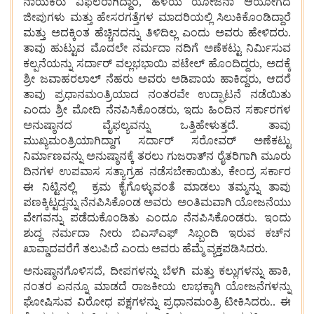
ನಾಯಕರು
ವಿಫಲರಾಗಿದ್ದಾರೆ, ಹಳೆಯ
ಯೋಜನಾ
ಆಯೋಗದ
ಜೀಪುಗಳು
ಮತ್ತು
ಹೇಸರಗತ್ತೆಗಳ
ಮಾದರಿಯಲ್ಲಿ
ಸಿಲುಕಿಕೊಂಡಿದ್ದಾರೆ
ಮತ್ತು
ಅದಕ್ಕಿಂತ
ಹೆಚ್ಚಿನದನ್ನು
ತಿಳಿದಿಲ್ಲ
ಎಂದು
ಅವರು
ಹೇಳಿದರು.
ತಾವು ಹುಟ್ಟುವ
ಮೊದಲೇ
ನರ್ಮದಾ
ನದಿಗೆ
ಅಣೆಕಟ್ಟು
ನಿರ್ಮಿಸುವ
ಕಲ್ಪನೆಯನ್ನು
ಸರ್ದಾರ್
ವಲ್ಲಭಭಾಯಿ
ಪಟೇಲ್
ಹೊಂದಿದ್ದರು, ಅದಕ್ಕೆ
ಶ್ರೀ
ಜವಾಹರಲಾಲ್
ನೆಹರು
ಅವರು
ಅಡಿಪಾಯ
ಹಾಕಿದ್ದರು, ಆದರೆ
ತಾವು
ಪ್ರಧಾನಮಂತ್ರಿಯಾದ
ನಂತರವೇ
ಉದ್ಘಾಟನೆ
ನಡೆಯಿತು
ಎಂದು
ಶ್ರೀ
ಮೋದಿ
ನೆನಪಿಸಿಕೊಂಡರು, ಇದು
ಹಿಂದಿನ
ಸರ್ಕಾರಗಳ
ಅನುಷ್ಠಾನದ
ವೈಫಲ್ಯವನ್ನು
ಒತ್ತಿಹೇಳುತ್ತದೆ. ತಾವು
ಮುಖ್ಯಮಂತ್ರಿಯಾಗಿದ್ದಾಗ
ಸರ್ದಾರ್
ಸರೋವರ್
ಅಣೆಕಟ್ಟು
ನಿರ್ಮಾಣವನ್ನು
ಅನುಷ್ಠಾನಕ್ಕೆ ತರಲು
ಗುಜರಾತ್‌ನ
ರೈತರಿಗಾಗಿ
ಮೂರು
ದಿನಗಳ
ಉಪವಾಸ
ಸತ್ಯಾಗ್ರಹ
ನಡೆಸಬೇಕಾಯಿತು, ಕೇಂದ್ರ
ಸರ್ಕಾರ
ಈ ನಿಟ್ಟಿನಲ್ಲಿ
ಕ್ರಮ
ಕೈಗೊಳ್ಳುವಂತೆ
ಮಾಡಲು
ತಮ್ಮನ್ನು
ತಾವು
ಪಣಕ್ಕಿಟ್ಟದ್ದನ್ನು ನೆನಪಿಸಿಕೊಂಡ ಅವರು
ಅಂತಿಮವಾಗಿ
ಯೋಜನೆಯು
ವೇಗವನ್ನು
ಪಡೆದುಕೊಂಡಿತು
ಎಂದೂ
ನೆನಪಿಸಿಕೊಂಡರು. ಇಂದು
ಶುದ್ಧ
ನರ್ಮದಾ
ನೀರು
ಬಿಎಸ್‌ಎಫ್
ಸಿಬ್ಬಂದಿ
ಇರುವ
ಕಚ್‌ನ
ಖಾವ್ಡಾದವರೆಗೆ
ತಲುಪಿದೆ
ಎಂದು
ಅವರು
ಹೆಮ್ಮೆ
ವ್ಯಕ್ತಪಡಿಸಿದರು.
ಅನುಷ್ಠಾನಗೊಳಿಸದೆ, ದೀಪಗಳನ್ನು
ಬೆಳಗಿ
ಮತ್ತು
ಕಲ್ಲುಗಳನ್ನು
ಹಾಕಿ,
ನಂತರ
ಏನನ್ನೂ
ಮಾಡದೆ ರಾಜಕೀಯ
ಲಾಭಕ್ಕಾಗಿ
ಯೋಜನೆಗಳನ್ನು
ಘೋಷಿಸುವ
ವಿರೋಧ
ಪಕ್ಷಗಳನ್ನು
ಪ್ರಧಾನಮಂತ್ರಿ
ಟೀಕಿಸಿದರು.. ಈ