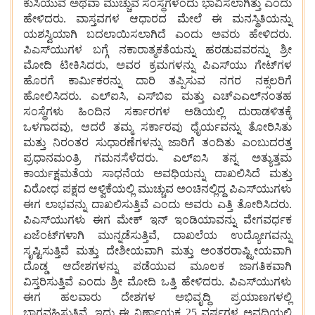
ಕುಸಿಯುವ
ಅಥವಾ
ಮುಚ್ಚುವ
ಸಂಸ್ಥೆಗಳೆಂದು
ಭಾವಿಸಲಾಗಿತ್ತು
ಎಂದು
ಹೇಳಿದರು. ವಾಸ್ತವಗಳ
ಆಧಾರದ
ಮೇಲೆ
ಈ
ಮನಸ್ಥಿತಿಯನ್ನು
ಯಶಸ್ವಿಯಾಗಿ
ಬದಲಾಯಿಸಲಾಗಿದೆ
ಎಂದು
ಅವರು
ಹೇಳಿದರು.
ಪಿಎಸ್‌ಯುಗಳ
ಬಗ್ಗೆ
ನಕಾರಾತ್ಮಕತೆಯನ್ನು
ಹರಡುವವರನ್ನು
ಶ್ರೀ
ಮೋದಿ
ಟೀಕಿಸಿದರು, ಅವರ
ಕ್ರಮಗಳನ್ನು
ಪಿಎಸ್‌ಯು
ಗೇಟ್‌ಗಳ
ಹೊರಗೆ
ಕಾರ್ಮಿಕರನ್ನು
ದಾರಿ
ತಪ್ಪಿಸುವ
ನಗರ
ನಕ್ಸಲರಿಗೆ
ಹೋಲಿಸಿದರು. ಎಲ್‌ಐಸಿ, ಎಸ್‌ಬಿಐ
ಮತ್ತು
ಎಚ್‌ಎಎಲ್‌ನಂತಹ
ಸಂಸ್ಥೆಗಳು
ಹಿಂದಿನ
ಸರ್ಕಾರಗಳ
ಅಡಿಯಲ್ಲಿ
ದುರಾಡಳಿತಕ್ಕೆ
ಒಳಗಾದವು, ಆದರೆ
ತಮ್ಮ
ಸರ್ಕಾರವು
ಧೈರ್ಯವನ್ನು
ತೋರಿಸಿತು
ಮತ್ತು
ನಿರಂತರ
ಸುಧಾರಣೆಗಳನ್ನು
ಜಾರಿಗೆ
ತಂದಿತು
ಎಂಬುದರತ್ತ
ಪ್ರಧಾನಮಂತ್ರಿ
ಗಮನಸೆಳೆದರು. ಎಲ್‌ಐಸಿ
ತನ್ನ
ಅತ್ಯುತ್ತಮ
ಕಾರ್ಯಕ್ಷಮತೆಯ
ಸಾಧನೆಯ ಅವಧಿಯನ್ನು
ದಾಖಲಿಸಿದೆ
ಮತ್ತು
ವಿರೋಧ
ಪಕ್ಷದ
ಆಳ್ವಿಕೆಯಲ್ಲಿ
ಮುಚ್ಚುವ
ಅಂಚಿನಲ್ಲಿದ್ದ
ಪಿಎಸ್‌ಯುಗಳು
ಈಗ
ಲಾಭವನ್ನು
ದಾಖಲಿಸುತ್ತಿವೆ
ಎಂದು
ಅವರು
ಎತ್ತಿ
ತೋರಿಸಿದರು.
ಪಿಎಸ್‌ಯುಗಳು
ಈಗ
ಮೇಕ್
ಇನ್
ಇಂಡಿಯಾವನ್ನು
ವೇಗವರ್ಧಕ
ಏಜೆಂಟ್‌ಗಳಾಗಿ
ಮುನ್ನಡೆಸುತ್ತಿವೆ, ದಾಖಲೆಯ
ಉದ್ಯೋಗವನ್ನು
ಸೃಷ್ಟಿಸುತ್ತಿವೆ
ಮತ್ತು
ದೇಶೀಯವಾಗಿ
ಮತ್ತು
ಅಂತರರಾಷ್ಟ್ರೀಯವಾಗಿ
ದೊಡ್ಡ
ಆದೇಶಗಳನ್ನು
ಪಡೆಯುವ
ಮೂಲಕ
ಜಾಗತಿಕವಾಗಿ
ವಿಸ್ತರಿಸುತ್ತಿವೆ
ಎಂದು
ಶ್ರೀ
ಮೋದಿ
ಒತ್ತಿ
ಹೇಳಿದರು. ಪಿಎಸ್‌ಯುಗಳು
ಈಗ
ಹಲವಾರು
ದೇಶಗಳ
ಅಭಿವೃದ್ಧಿ
ಪ್ರಯಾಣಗಳಲ್ಲಿ
ಭಾಗವಹಿಸುತ್ತಿವೆ, ಇದು
ಈ
ನಿರ್ಣಾಯಕ 25 ವರ್ಷಗಳ
ಅವಧಿಯಲ್ಲಿ