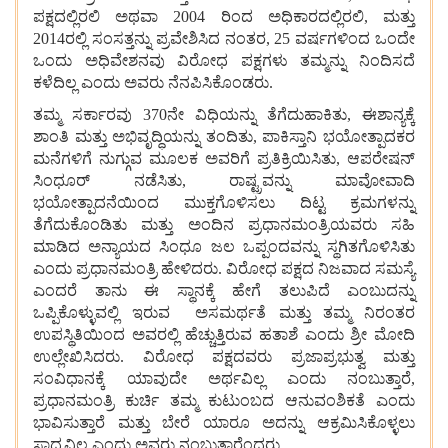
ಪಕ್ಷದಲ್ಲಿರಲಿ
ಅಥವಾ 2004 ರಿಂದ
ಅಧಿಕಾರದಲ್ಲಿರಲಿ, ಮತ್ತು
2014ರಲ್ಲಿ
ಸಂಸತ್ತನ್ನು
ಪ್ರವೇಶಿಸಿದ
ನಂತರ, 25 ವರ್ಷಗಳಿಂದ
ಒಂದೇ
ಒಂದು
ಅಧಿವೇಶನವು
ವಿರೋಧ
ಪಕ್ಷಗಳು
ತಮ್ಮನ್ನು
ನಿಂದಿಸದೆ
ಕಳೆದಿಲ್ಲ
ಎಂದು
ಅವರು
ನೆನಪಿಸಿಕೊಂಡರು.
ತಮ್ಮ
ಸರ್ಕಾರವು 370ನೇ
ವಿಧಿಯನ್ನು
ತೆಗೆದುಹಾಕಿತು, ಈಶಾನ್ಯಕ್ಕೆ
ಶಾಂತಿ
ಮತ್ತು
ಅಭಿವೃದ್ಧಿಯನ್ನು
ತಂದಿತು, ಪಾಕಿಸ್ತಾನಿ
ಭಯೋತ್ಪಾದಕರ
ಮನೆಗಳಿಗೆ
ನುಗ್ಗುವ
ಮೂಲಕ
ಅವರಿಗೆ
ಪ್ರತಿಕ್ರಿಯಿಸಿತು, ಆಪರೇಷನ್
ಸಿಂಧೂರ್
ನಡೆಸಿತು, ರಾಷ್ಟ್ರವನ್ನು
ಮಾವೋವಾದಿ
ಭಯೋತ್ಪಾದನೆಯಿಂದ
ಮುಕ್ತಗೊಳಿಸಲು
ದಿಟ್ಟ
ಕ್ರಮಗಳನ್ನು
ತೆಗೆದುಕೊಂಡಿತು
ಮತ್ತು
ಅಂದಿನ
ಪ್ರಧಾನಮಂತ್ರಿಯವರು
ಸಹಿ
ಮಾಡಿದ
ಅನ್ಯಾಯದ
ಸಿಂಧೂ
ಜಲ
ಒಪ್ಪಂದವನ್ನು
ಸ್ಥಗಿತಗೊಳಿಸಿತು
ಎಂದು
ಪ್ರಧಾನಮಂತ್ರಿ ಹೇಳಿದರು. ವಿರೋಧ
ಪಕ್ಷದ
ನಿಜವಾದ
ಸಮಸ್ಯೆ
ಎಂದರೆ
ತಾನು
ಈ
ಸ್ಥಾನಕ್ಕೆ
ಹೇಗೆ
ತಲುಪಿದೆ
ಎಂಬುದನ್ನು
ಒಪ್ಪಿಕೊಳ್ಳುವಲ್ಲಿ ಇರುವ
ಅಸಮರ್ಥತೆ
ಮತ್ತು
ತಮ್ಮ
ನಿರಂತರ
ಉಪಸ್ಥಿತಿಯಿಂದ
ಅವರಲ್ಲಿ ಹೆಚ್ಚುತ್ತಿರುವ
ಹತಾಶೆ
ಎಂದು
ಶ್ರೀ
ಮೋದಿ
ಉಲ್ಲೇಖಿಸಿದರು. ವಿರೋಧ
ಪಕ್ಷದವರು
ಪ್ರಜಾಪ್ರಭುತ್ವ
ಮತ್ತು
ಸಂವಿಧಾನಕ್ಕೆ
ಯಾವುದೇ
ಅರ್ಥವಿಲ್ಲ
ಎಂದು
ನಂಬುತ್ತಾರೆ,
ಪ್ರಧಾನಮಂತ್ರಿ
ಕುರ್ಚಿ
ತಮ್ಮ
ಕುಟುಂಬದ
ಆನುವಂಶಿಕತೆ
ಎಂದು
ಭಾವಿಸುತ್ತಾರೆ
ಮತ್ತು
ಬೇರೆ
ಯಾರೂ
ಅದನ್ನು
ಆಕ್ರಮಿಸಿಕೊಳ್ಳಲು
ಸಾಧ್ಯವಿಲ್ಲ
ಎಂದು
ಅವರು
ನಂಬುತ್ತಾರೆಂದರು. .