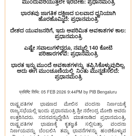
ಮುಂದುವರಿಯುತ್ತಲೇ ಇರಬೇಕು: ಪ್ರಧಾನಮಂತ್ರಿ
ಭಾರತವು ಜಾಗತಿಕ ದಕ್ಷಿಣದ ಬಲವಾದ ಧ್ವನಿಯಾಗಿ
ಹೊರಹೊಮ್ಮಿದೆ: ಪ್ರಧಾನಮಂತ್ರಿ
ದೇಶದ ಯುವಜನರಿಗೆ, ಇದು ಅಪರಿಮಿತ ಅವಕಾಶಗಳ ಕಾಲ:
ಪ್ರಧಾನಮಂತ್ರಿ
ಎಷ್ಟೇ ಸವಾಲುಗಳಿದ್ದರೂ, ನಮ್ಮಲ್ಲಿ 140 ಕೋಟಿ
ಪರಿಹಾರಗಳಿವೆ: ಪ್ರಧಾನಮಂತ್ರಿ
ಭಾರತ ಇನ್ನು ಮುಂದೆ ಅವಕಾಶಗಳನ್ನು ತಪ್ಪಿಸಿಕೊಳ್ಳುವುದಿಲ್ಲ,
ಅದು ಈಗ ಮುಂಚೂಣಿಯಲ್ಲಿ ನಿಂತು ಮುನ್ನಡೆಸಲಿದೆ:
ಪ್ರಧಾನಮಂತ್ರಿ
प्रविष्टि तिथि: 05 FEB 2026 9:44PM by PIB Bengaluru
ರಾಷ್ಟ್ರಪತಿಗಳ
ಭಾಷಣದ
ಮೇಲಿನ
ವಂದನಾ
ನಿರ್ಣಯಕ್ಕೆ
ರಾಜ್ಯಸಭೆಯಲ್ಲಿ
ಇಂದು
ಪ್ರಧಾನಮಂತ್ರಿ
ಶ್ರೀ
ನರೇಂದ್ರ
ಮೋದಿ
ಅವರು
ಉತ್ತರಿಸಿದರು. ಸದನವನ್ನುದ್ದೇಶಿಸಿ
ಮಾತನಾಡಿದ
ಪ್ರಧಾನಮಂತ್ರಿ,
ರಾಷ್ಟ್ರಪತಿಗಳ
ಭಾಷಣಕ್ಕೆ
ಕೃತಜ್ಞತೆ
ಸಲ್ಲಿಸುತ್ತಾ, ವಂದನಾ
ನಿರ್ಣಯವನ್ನು
ಬೆಂಬಲಿಸಿ
ತಮ್ಮ
ಭಾವನೆಗಳನ್ನು
ಹಂಚಿಕೊಳ್ಳುವ