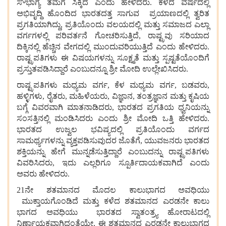
ಸೌಭಾಗ್ಯ
ತಮಗೆ
ಸಿಕ್ಕಿದೆ
ಎಂದು
ಹೇಳಿದರು. ಕಳೆದ
ವರ್ಷದಲ್ಲಿ
ಅಭಿವೃದ್ಧಿ
ಹೊಂದಿದ
ಭಾರತದತ್ತ ಸಾಗುವ
ಪ್ರಯಾಣದಲ್ಲಿ
ತ್ವರಿತ
ಪ್ರಗತಿಯಾಗಿದ್ದು, ಪ್ರತಿಯೊಂದು
ವಲಯದಲ್ಲಿ
ಮತ್ತು
ಸಮಾಜದ
ಎಲ್ಲಾ
ವರ್ಗಗಳಲ್ಲಿ
ಪರಿವರ್ತನೆ
ಗೋಚರಿಸುತ್ತಿದೆ, ರಾಷ್ಟ್ರವು
ಸರಿಯಾದ
ದಿಕ್ಕಿನಲ್ಲಿ
ಹೆಚ್ಚಿನ
ವೇಗದಲ್ಲಿ
ಮುಂದುವರಿಯುತ್ತಿದೆ
ಎಂದು
ಹೇಳಿದರು.
ರಾಷ್ಟ್ರಪತಿಗಳು
ಈ
ವಿಷಯಗಳನ್ನು
ಸೂಕ್ಷ್ಮತೆ
ಮತ್ತು
ಸ್ಪಷ್ಟತೆಯೊಂದಿಗೆ
ಪ್ರಸ್ತುತಪಡಿಸಿದ್ದಾರೆ
ಎಂಬುದನ್ನೂ
ಶ್ರೀ
ಮೋದಿ
ಉಲ್ಲೇಖಿಸಿದರು.
ರಾಷ್ಟ್ರಪತಿಗಳು
ಮಧ್ಯಮ
ವರ್ಗ, ಕೆಳ
ಮಧ್ಯಮ
ವರ್ಗ, ಬಡವರು,
ಹಳ್ಳಿಗಳು, ರೈತರು, ಮಹಿಳೆಯರು, ವಿಜ್ಞಾನ, ತಂತ್ರಜ್ಞಾನ
ಮತ್ತು
ಕೃಷಿಯ
ಬಗ್ಗೆ
ವಿವರವಾಗಿ
ಮಾತನಾಡಿದರು, ಭಾರತದ
ಪ್ರಗತಿಯ
ಧ್ವನಿಯನ್ನು
ಸಂಸತ್ತಿನಲ್ಲಿ
ಮಂಡಿಸಿದರು
ಎಂದು
ಶ್ರೀ
ಮೋದಿ
ಒತ್ತಿ
ಹೇಳಿದರು.
ಭಾರತದ
ಉಜ್ವಲ
ಭವಿಷ್ಯದಲ್ಲಿ
ಪ್ರತಿಯೊಂದು
ವರ್ಗದ
ಸಾಮರ್ಥ್ಯಗಳನ್ನು
ವ್ಯಕ್ತಪಡಿಸುವುದರ
ಜೊತೆಗೆ, ಯುವಜನರು
ಭಾರತದ
ಶಕ್ತಿಯನ್ನು
ಹೇಗೆ
ಮುನ್ನಡೆಸುತ್ತಿದ್ದಾರೆ
ಎಂಬುದನ್ನು
ರಾಷ್ಟ್ರಪತಿಗಳು
ವಿವರಿಸಿದರು, ಇದು
ಎಲ್ಲರಿಗೂ
ಸ್ಪೂರ್ತಿದಾಯಕವಾಗಿದೆ
ಎಂದು
ಅವರು
ಹೇಳಿದರು.
21ನೇ
ಶತಮಾನದ
ಮೊದಲ
ಕಾಲುಭಾಗದ ಅವಧಿಯು
ಮುಕ್ತಾಯಗೊಂಡಿದೆ
ಮತ್ತು
ಕಳೆದ ಶತಮಾನದ
ಎರಡನೇ
ಕಾಲು
ಭಾಗದ ಅವಧಿಯು
ಭಾರತದ
ಸ್ವಾತಂತ್ರ್ಯ
ಹೋರಾಟದಲ್ಲಿ
ನಿರ್ಣಾಯಕವಾಗಿದ್ದಂತೆಯೇ, ಈ
ಶತಮಾನದ ಎರಡನೇ
ಕಾಲುಭಾಗದ