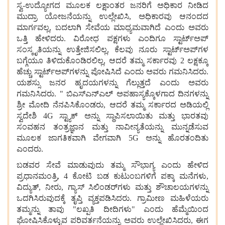
ಸ್ವ-ಉದ್ಯೋಗದ
ಮೂಲಕ
ಲಕ್ಷಾಂತರ
ಜನರಿಗೆ
ಅಧಿಕಾರ
ನೀಡಿದ
ಮುದ್ರಾ
ಯೋಜನೆಯನ್ನು
ಉಲ್ಲೇಖಿಸಿ, ಅಧಿಕಾರವು
ಆನಂದದ
ಮಾರ್ಗವಲ್ಲ, ಬದಲಾಗಿ
ಸೇವೆಯ
ಮಾಧ್ಯಮವಾಗಿದೆ
ಎಂದು
ಅವರು
ಒತ್ತಿ
ಹೇಳಿದರು. ವಿರೋಧ
ಪಕ್ಷಗಳು
ಎಂದಿಗೂ
ಸ್ಟಾರ್ಟ್‌ಅಪ್
ಸಂಸ್ಕೃತಿಯನ್ನು
ಉತ್ತೇಜಿಸಲಿಲ್ಲ, ಕೆಲವು
ನೂರು
ಸ್ಟಾರ್ಟ್‌ಅಪ್‌ಗಳ
ಬಗ್ಗೆಯೂ
ತಿಳಿದುಕೊಂಡಿರಲಿಲ್ಲ, ಆದರೆ
ತಮ್ಮ
ಸರ್ಕಾರವು 2 ಲಕ್ಷಕ್ಕೂ
ಹೆಚ್ಚು
ಸ್ಟಾರ್ಟ್‌ಅಪ್‌ಗಳನ್ನು
ಪೋಷಿಸಿದೆ
ಎಂದು
ಅವರು
ಗಮನಿಸಿದರು.
ಯಶಸ್ಸು
ಜನರ
ಹೃದಯಗಳನ್ನು
ಗೆಲ್ಲುತ್ತದೆ
ಎಂದು
ಅವರು
ಗಮನಿಸಿದರು. " ಬಿಎಸ್‌ಎನ್‌ಎಲ್
ಅಪಹಾಸ್ಯಕ್ಕೊಳಗಾದ
ದಿನಗಳನ್ನು
ಶ್ರೀ
ಮೋದಿ
ನೆನಪಿಸಿಕೊಂಡರು, ಆದರೆ
ತಮ್ಮ
ಸರ್ಕಾರದ
ಅಡಿಯಲ್ಲಿ
ಸ್ವದೇಶಿ 4G ಸ್ಟ್ಯಾಕ್
ಅನ್ನು
ಸ್ಥಾಪಿಸಲಾಯಿತು
ಮತ್ತು
ಭಾರತವು
ಸಂವಹನ
ತಂತ್ರಜ್ಞಾನ
ಮತ್ತು
ನಾವೀನ್ಯತೆಯನ್ನು
ಮುನ್ನಡೆಸುವ
ಮೂಲಕ
ಜಾಗತಿಕವಾಗಿ
ವೇಗವಾಗಿ 5G ಅನ್ನು
ಹೊರತಂದಿತು
ಎಂದರು.
ಬಡವರ
ಸೇವೆ
ಮಾಡುವುದು
ತಮ್ಮ
ಸೌಭಾಗ್ಯ
ಎಂದು
ಹೇಳಿದ
ಪ್ರಧಾನಮಂತ್ರಿ, 4 ಕೋಟಿ
ಬಡ
ಕುಟುಂಬಗಳಿಗೆ
ಪಕ್ಕಾ
ಮನೆಗಳು,
ವಿದ್ಯುತ್, ನೀರು, ಗ್ಯಾಸ್
ಸಿಲಿಂಡರ್‌ಗಳು
ಮತ್ತು
ಶೌಚಾಲಯಗಳನ್ನು
ಒದಗಿಸಿರುವುದಕ್ಕೆ
ತೃಪ್ತಿ
ವ್ಯಕ್ತಪಡಿಸಿದರು. ಗ್ರಾಮೀಣ
ಮಹಿಳೆಯರು
ತಮ್ಮನ್ನು
ತಾವು "ಲಖ್ಪತಿ
ದೀದಿಗಳು" ಎಂದು
ಹೆಮ್ಮೆಯಿಂದ
ಘೋಷಿಸಿಕೊಳ್ಳುವ
ಪರಿವರ್ತನೆಯನ್ನು
ಅವರು
ಉಲ್ಲೇಖಿಸಿದರು, ಈಗ