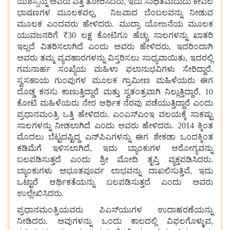
ಯಶಸ್ಸನ್ನು
ಅವರು
ಎತ್ತಿ
ತೋರಿಸಿದರು, ಇದು
ಸಾಧಿತವಾದುದು ಕೇವಲ
ಭಾಷಣಗಳ
ಮೂಲಕವಲ್ಲ,
ನಿಜವಾದ
ಬೆಂಬಲವನ್ನು
ನೀಡುವ
ಮೂಲಕ ಎಂದವರು ಹೇಳಿದರು. ಮುದ್ರಾ
ಯೋಜನೆಯ
ಮೂಲಕ
ಯುವಜನರಿಗೆ ₹30 ಲಕ್ಷ
ಕೋಟಿಗೂ
ಹೆಚ್ಚು
ಸಾಲಗಳನ್ನು
ಖಾತರಿ
ಇಲ್ಲದೆ
ವಿತರಿಸಲಾಗಿದೆ
ಎಂದು
ಅವರು
ಹೇಳಿದರು, ಇದರಿಂದಾಗಿ
ಅವರು
ತಮ್ಮ
ವ್ಯವಹಾರಗಳನ್ನು
ವಿಸ್ತರಿಸಲು
ಸಾಧ್ಯವಾಯಿತು, ಇದರಲ್ಲಿ
ಗಮನಾರ್ಹ
ಸಂಖ್ಯೆಯ
ಮಹಿಳಾ
ಫಲಾನುಭವಿಗಳು
ಸೇರಿದ್ದಾರೆ.
ಸ್ವಸಹಾಯ
ಗುಂಪುಗಳ
ಮೂಲಕ
ಗ್ರಾಮೀಣ
ಮಹಿಳೆಯರು
ಈಗ
ದೊಡ್ಡ
ಕನಸು
ಕಾಣುತ್ತಿದ್ದಾರೆ
ಮತ್ತು
ಸ್ವತಂತ್ರವಾಗಿ
ನಿಲ್ಲುತ್ತಿದ್ದಾರೆ, 10
ಕೋಟಿ
ಮಹಿಳೆಯರು
ನೇರ
ಆರ್ಥಿಕ
ನೆರವು
ಪಡೆಯುತ್ತಿದ್ದಾರೆ
ಎಂದು
ಪ್ರಧಾನಮಂತ್ರಿ
ಒತ್ತಿ
ಹೇಳಿದರು. ಎಂಎಸ್‌ಎಂಇ
ವಲಯಕ್ಕೆ
ಸಾಕಷ್ಟು
ಸಾಲಗಳನ್ನು
ನೀಡಲಾಗಿದೆ
ಎಂದು
ಅವರು
ಹೇಳಿದರು. 2014 ಕ್ಕಿಂತ
ಮೊದಲು
ಬೆಟ್ಟದಷ್ಟಿದ್ದ
ಎನ್‌ಪಿಎಗಳನ್ನು
ಈಗ
ಶೇಕಡಾ
ಒಂದಕ್ಕಿಂತ
ಕಡಿಮೆಗೆ
ಇಳಿಸಲಾಗಿದೆ, ಇದು
ಬ್ಯಾಂಕುಗಳ
ಆರೋಗ್ಯವನ್ನು
ಬಲಪಡಿಸುತ್ತದೆ
ಎಂದು
ಶ್ರೀ
ಮೋದಿ
ತೃಪ್ತಿ
ವ್ಯಕ್ತಪಡಿಸಿದರು.
ಬ್ಯಾಂಕುಗಳು
ಅಭೂತಪೂರ್ವ
ಲಾಭವನ್ನು
ದಾಖಲಿಸುತ್ತಿವೆ, ಇದು
ಒಟ್ಟಾರೆ
ಆರ್ಥಿಕತೆಯನ್ನು
ಬಲಪಡಿಸುತ್ತದೆ
ಎಂದು
ಅವರು
ಉಲ್ಲೇಖಿಸಿದರು.
ಪ್ರಧಾನಮಂತ್ರಿಯವರು
ಪಿಎಸ್‌ಯುಗಳ
ಉದಾಹರಣೆಯನ್ನು
ನೀಡಿದರು. ಅವುಗಳನ್ನು
ಒಂದು
ಕಾಲದಲ್ಲಿ
ವಿಫಲಗೊಳ್ಳುವ,