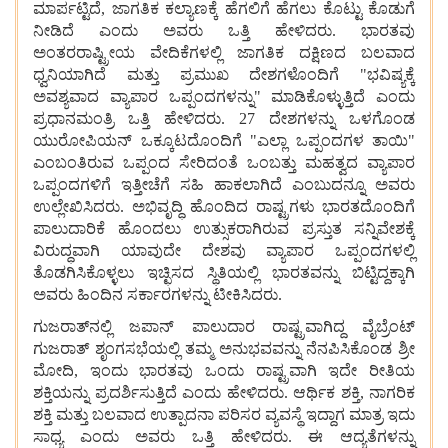
ಮಾರ್ಪಟ್ಟಿದೆ, ಜಾಗತಿಕ
ಕಲ್ಯಾಣಕ್ಕೆ
ಹೆಗಲಿಗೆ
ಹೆಗಲು
ಕೊಟ್ಟು
ಕೊಡುಗೆ
ನೀಡಿದೆ
ಎಂದು
ಅವರು
ಒತ್ತಿ
ಹೇಳಿದರು. ಭಾರತವು
ಅಂತರರಾಷ್ಟ್ರೀಯ
ವೇದಿಕೆಗಳಲ್ಲಿ
ಜಾಗತಿಕ
ದಕ್ಷಿಣದ
ಬಲವಾದ
ಧ್ವನಿಯಾಗಿದೆ
ಮತ್ತು
ಪ್ರಮುಖ
ದೇಶಗಳೊಂದಿಗೆ "ಭವಿಷ್ಯಕ್ಕೆ
ಅವಶ್ಯವಾದ
ವ್ಯಾಪಾರ
ಒಪ್ಪಂದಗಳನ್ನು" ಮಾಡಿಕೊಳ್ಳುತ್ತಿದೆ
ಎಂದು
ಪ್ರಧಾನಮಂತ್ರಿ
ಒತ್ತಿ
ಹೇಳಿದರು. 27 ದೇಶಗಳನ್ನು
ಒಳಗೊಂಡ
ಯುರೋಪಿಯನ್
ಒಕ್ಕೂಟದೊಂದಿಗೆ "ಎಲ್ಲಾ
ಒಪ್ಪಂದಗಳ
ತಾಯಿ"
ಎಂಬಂತಿರುವ ಒಪ್ಪಂದ ಸೇರಿದಂತೆ
ಒಂಬತ್ತು
ಮಹತ್ವದ
ವ್ಯಾಪಾರ
ಒಪ್ಪಂದಗಳಿಗೆ
ಇತ್ತೀಚೆಗೆ
ಸಹಿ
ಹಾಕಲಾಗಿದೆ
ಎಂಬುದನ್ನೂ
ಅವರು
ಉಲ್ಲೇಖಿಸಿದರು. ಅಭಿವೃದ್ಧಿ
ಹೊಂದಿದ
ರಾಷ್ಟ್ರಗಳು
ಭಾರತದೊಂದಿಗೆ
ಪಾಲುದಾರಿಕೆ
ಹೊಂದಲು
ಉತ್ಸುಕರಾಗಿರುವ
ಪ್ರಸ್ತುತ
ಸನ್ನಿವೇಶಕ್ಕೆ
ವಿರುದ್ಧವಾಗಿ
ಯಾವುದೇ
ದೇಶವು
ವ್ಯಾಪಾರ
ಒಪ್ಪಂದಗಳಲ್ಲಿ
ತೊಡಗಿಸಿಕೊಳ್ಳಲು
ಇಚ್ಛಿಸದ
ಸ್ಥಿತಿಯಲ್ಲಿ
ಭಾರತವನ್ನು
ಬಿಟ್ಟಿದ್ದಕ್ಕಾಗಿ
ಅವರು
ಹಿಂದಿನ
ಸರ್ಕಾರಗಳನ್ನು
ಟೀಕಿಸಿದರು.
ಗುಜರಾತ್‌ನಲ್ಲಿ
ಜಪಾನ್
ಪಾಲುದಾರ
ರಾಷ್ಟ್ರವಾಗಿದ್ದ
ವೈಬ್ರೆಂಟ್
ಗುಜರಾತ್
ಶೃಂಗಸಭೆಯಲ್ಲಿ
ತಮ್ಮ
ಅನುಭವವನ್ನು
ನೆನಪಿಸಿಕೊಂಡ
ಶ್ರೀ
ಮೋದಿ, ಇಂದು
ಭಾರತವು
ಒಂದು
ರಾಷ್ಟ್ರವಾಗಿ
ಇದೇ
ರೀತಿಯ
ಶಕ್ತಿಯನ್ನು
ಪ್ರದರ್ಶಿಸುತ್ತಿದೆ
ಎಂದು
ಹೇಳಿದರು. ಆರ್ಥಿಕ
ಶಕ್ತಿ, ನಾಗರಿಕ
ಶಕ್ತಿ
ಮತ್ತು
ಬಲವಾದ
ಉತ್ಪಾದನಾ
ಪರಿಸರ
ವ್ಯವಸ್ಥೆ
ಇದ್ದಾಗ
ಮಾತ್ರ
ಇದು
ಸಾಧ್ಯ
ಎಂದು
ಅವರು
ಒತ್ತಿ
ಹೇಳಿದರು. ಈ
ಆದ್ಯತೆಗಳನ್ನು