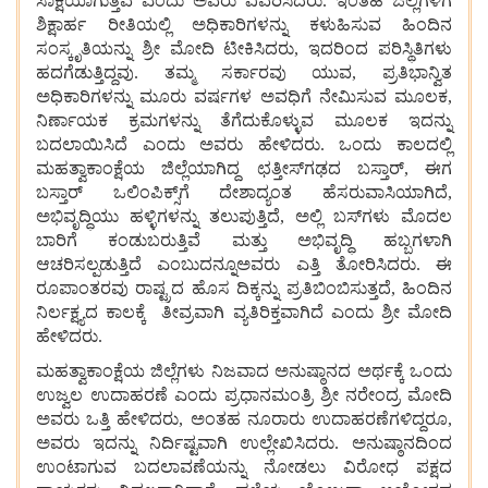
ಸಾಕ್ಷಿಯಾಗುತ್ತಿವೆ
ಎಂದು
ಅವರು
ವಿವರಿಸಿದರು.
ಇಂತಹ ಜಿಲ್ಲೆಗಳಿಗೆ
ಶಿಕ್ಷಾರ್ಹ ರೀತಿಯಲ್ಲಿ ಅಧಿಕಾರಿಗಳನ್ನು
ಕಳುಹಿಸುವ
ಹಿಂದಿನ
ಸಂಸ್ಕೃತಿಯನ್ನು
ಶ್ರೀ
ಮೋದಿ
ಟೀಕಿಸಿದರು, ಇದರಿಂದ ಪರಿಸ್ಥಿತಿಗಳು
ಹದಗೆಡುತ್ತಿದ್ದವು. ತಮ್ಮ
ಸರ್ಕಾರವು
ಯುವ, ಪ್ರತಿಭಾನ್ವಿತ
ಅಧಿಕಾರಿಗಳನ್ನು
ಮೂರು
ವರ್ಷಗಳ
ಅವಧಿಗೆ
ನೇಮಿಸುವ
ಮೂಲಕ,
ನಿರ್ಣಾಯಕ
ಕ್ರಮಗಳನ್ನು
ತೆಗೆದುಕೊಳ್ಳುವ
ಮೂಲಕ
ಇದನ್ನು
ಬದಲಾಯಿಸಿದೆ
ಎಂದು
ಅವರು
ಹೇಳಿದರು. ಒಂದು
ಕಾಲದಲ್ಲಿ
ಮಹತ್ವಾಕಾಂಕ್ಷೆಯ
ಜಿಲ್ಲೆಯಾಗಿದ್ದ
ಛತ್ತೀಸ್‌ಗಢದ
ಬಸ್ತಾರ್, ಈಗ
ಬಸ್ತಾರ್
ಒಲಿಂಪಿಕ್ಸ್‌ಗೆ
ದೇಶಾದ್ಯಂತ
ಹೆಸರುವಾಸಿಯಾಗಿದೆ,
ಅಭಿವೃದ್ಧಿಯು
ಹಳ್ಳಿಗಳನ್ನು
ತಲುಪುತ್ತಿದೆ, ಅಲ್ಲಿ
ಬಸ್‌ಗಳು
ಮೊದಲ
ಬಾರಿಗೆ
ಕಂಡುಬರುತ್ತಿವೆ
ಮತ್ತು
ಅಭಿವೃದ್ಧಿ ಹಬ್ಬಗಳಾಗಿ
ಆಚರಿಸಲ್ಪಡುತ್ತಿದೆ
ಎಂಬುದನ್ನೂಅವರು
ಎತ್ತಿ
ತೋರಿಸಿದರು. ಈ
ರೂಪಾಂತರವು
ರಾಷ್ಟ್ರದ
ಹೊಸ
ದಿಕ್ಕನ್ನು
ಪ್ರತಿಬಿಂಬಿಸುತ್ತದೆ, ಹಿಂದಿನ
ನಿರ್ಲಕ್ಷ್ಯದ ಕಾಲಕ್ಕೆ
ತೀವ್ರವಾಗಿ
ವ್ಯತಿರಿಕ್ತವಾಗಿದೆ
ಎಂದು
ಶ್ರೀ
ಮೋದಿ
ಹೇಳಿದರು.
ಮಹತ್ವಾಕಾಂಕ್ಷೆಯ
ಜಿಲ್ಲೆಗಳು
ನಿಜವಾದ
ಅನುಷ್ಠಾನದ
ಅರ್ಥಕ್ಕೆ
ಒಂದು
ಉಜ್ವಲ
ಉದಾಹರಣೆ
ಎಂದು
ಪ್ರಧಾನಮಂತ್ರಿ
ಶ್ರೀ
ನರೇಂದ್ರ
ಮೋದಿ
ಅವರು
ಒತ್ತಿ
ಹೇಳಿದರು, ಅಂತಹ
ನೂರಾರು
ಉದಾಹರಣೆಗಳಿದ್ದರೂ,
ಅವರು
ಇದನ್ನು
ನಿರ್ದಿಷ್ಟವಾಗಿ
ಉಲ್ಲೇಖಿಸಿದರು. ಅನುಷ್ಠಾನದಿಂದ
ಉಂಟಾಗುವ
ಬದಲಾವಣೆಯನ್ನು
ನೋಡಲು
ವಿರೋಧ
ಪಕ್ಷದ