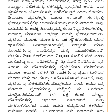
ಕೆಲಸದ
ಸಂಸ್ಕೃತಿಯನ್ನು
ಬದಲಾಯಿಸಲು, ತಾವು
ಪ್ರಗತಿ
ಎಂಬ
ತಂತ್ರಜ್ಞಾನ
ವೇದಿಕೆಯನ್ನು
ರಚಿಸಿದ್ದನ್ನು ಪ್ರಸ್ತಾಪಿಸಿದ ಅವರು, ಇದು
ಸ್ಥಗಿತಗೊಂಡ
ಯೋಜನೆಗಳನ್ನು
ಪರಿಶೀಲಿಸುತ್ತದೆ
ಎಂದು
ಹೇಳಿದರು.
ಹಿಮಾಚಲ
ಪ್ರದೇಶಕ್ಕಾಗಿ, ಬಹುಶಃ
ಉನಾಗಾಗಿ
ಸಂಸತ್ತಿನಲ್ಲಿ
ಘೋಷಿಸಲಾದ
ರೈಲಿನ
ಉದಾಹರಣೆಯನ್ನು
ಅವರು
ನೀಡಿದರು, ತಾವು
ಬರುವವರೆಗೂ
ಅದಕ್ಕೆ
ರೇಖಾಚಿತ್ರವನ್ನು
ಕೂಡಾ
ಸಿದ್ಧಪಡಿಸಲಾಗಿರಲಿಲ್ಲ,
ಆದಾಗ್ಯೂ
ಚುನಾವಣಾ
ಲಾಭಕ್ಕಾಗಿ
ಅದನ್ನು ಘೋಷಿಸಲಾಯಿತು.
ಪ್ರಗತಿಯ
ಮೂಲಕ, ಯೋಜನೆಗಳು
ಏಕೆ
ಸ್ಥಗಿತಗೊಂಡಿವೆ, ಯಾವ
ಇಲಾಖೆಗಳು
ಜವಾಬ್ದಾರರಾಗಿರುತ್ತವೆ, ರಾಜ್ಯಗಳು
ಯಾವ
ತೊಂದರೆಗಳನ್ನು
ಎದುರಿಸುತ್ತಿವೆ
ಮತ್ತು
ದುರಾಡಳಿತದಿಂದಾಗಿ
ವೆಚ್ಚಗಳು ₹900 ಕೋಟಿಯಿಂದ ₹90,000 ಕೋಟಿಗೆ
ಹೇಗೆ
ಏರಿತು
ಎಂಬುದನ್ನು
ತಾವು
ಪರಿಶೀಲಿಸಿದ್ದಾಗಿ
ಶ್ರೀ
ಮೋದಿ
ವಿವರಿಸಿದರು. ಪ್ರತಿ
ತಿಂಗಳು
ಈ
ಯೋಜನೆಗಳನ್ನು
ವೈಯಕ್ತಿಕವಾಗಿ
ಪರಿಶೀಲಿಸುವ
ಮೂಲಕ, ಅಂತಹ
ಸಭೆಗಳ 50 ಸಂಚಿಕೆಗಳನ್ನು
ಪೂರ್ಣಗೊಳಿಸುವ
ಮೂಲಕ
ಮತ್ತು
ರಾಜ್ಯಗಳನ್ನು
ಒಳಗೊಳಿಸಿಕೊಳ್ಳುವ
ಮೂಲಕ, ತಾವು
ಪ್ರಗತಿಯನ್ನು
ಖಚಿತಪಡಿಸಿಕೊಂಡಿದ್ದಾಗಿಯೂ
ಎಂದು
ಅವರು
ಒತ್ತಿ
ಹೇಳಿದರು. ಪ್ರಧಾನ
ಮಂತ್ರಿ
ಮಟ್ಟದಲ್ಲಿ
ಈ
ವಿವರವಾದ
ಮೇಲ್ವಿಚಾರಣೆಯಿಂದಾಗಿ, ₹85 ಲಕ್ಷ
ಕೋಟಿ
ಮೌಲ್ಯದ
ಯೋಜನೆಗಳನ್ನು
ಅನ್‌ಲಾಕ್
ಮಾಡಲಾಗಿದೆ
ಮತ್ತು
ವೇಗಗೊಳಿಸಲಾಗಿದೆ
ಎಂದು
ಅವರು
ಹೆಮ್ಮೆಯಿಂದ
ಹೇಳಿದರು,
ಅನುಷ್ಠಾನ ಎಂದರೆ
ನಿಜವಾಗಿಯೂ
ಏನು ಎಂಬುದನ್ನು ಇದು