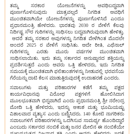
ತಮ್ಮ ಸರಕಾರ ಯೋಜನೆಗಳನ್ನು ಅವಧಿಬದ್ಧವಾಗಿ
ಪೂರ್ಣಗೊಳಿಸುವುದು ಮಾತ್ರವಲ್ಲದೆ ನಿಗದಿತ ಅವಧಿಗೆ
ಮುಂಚಿತವಾಗಿಯೇ ಯೋಜನೆಗಳನ್ನು ಪೂರ್ಣಗೊಳಿಸಿದೆ ಎಂದೂ
ಪ್ರಧಾನಮಂತ್ರಿ ಹೇಳಿದರು. ಭಾರತವು 2030 ರ
ವೇಳೆಗೆ
ಕೆಲವು
ನಿರ್ದಿಷ್ಟ ಸೌರ
ಗುರಿಗಳನ್ನು
ಸಾಧಿಸಲು
ಬದ್ಧವಾಗಿರುವುದಾಗಿ ಹೇಳಿತ್ತು.
ಆದರೆ
ತಮ್ಮ ಸರಕಾರ ಅವುಗಳನ್ನು
ನಿಗದಿತ ವೇಳೆಗಿಂತ ಮೊದಲೇ
ಅಂದರೆ 2025 ರ
ವೇಳೆಗೆ
ಸಾಧಿಸಿತು. ಅದೇ
ರೀತಿ, ಎಥೆನಾಲ್
ಗುರಿಗಳನ್ನು
ಎರಡು
ಮೂರು
ವರ್ಷಗಳ
ಮುಂಚಿತವಾಗಿ
ಸಾಧಿಸಲಾಯಿತು. ಇದು
ತಮ್ಮ
ಸರ್ಕಾರದ
ಅನುಷ್ಠಾನದ
ಶಕ್ತಿಯನ್ನು
ಪ್ರದರ್ಶಿಸುತ್ತದೆ
ಎಂದು
ಅವರು
ಒತ್ತಿ
ಹೇಳಿದರು, ಇದು
ನಿಗದಿತ
ಸಮಯಕ್ಕೆ
ಮುಂಚಿತವಾಗಿ
ಫಲಿತಾಂಶಗಳನ್ನು
ನೀಡುವಲ್ಲಿ
ಭರವಸೆಯ
ಗೆರೆಯನ್ನು ದಾಟಿ ಕೆಲಸ ಮಾಡುತ್ತಿರುವುದಕ್ಕೆ ಉದಾಹರಣೆ ಎಂದರು.
ಸವಾಲುಗಳು
ಮತ್ತು
ಪರಿಹಾರಗಳ
ಕಡೆಗೆ
ತಮ್ಮ
ಪಕ್ಷದ
ಕಾರ್ಯವಿಧಾನವು
ವಿರೋಧ
ಪಕ್ಷಗಳಿಗೆ ಹೋಲಿಸಿದಾಗ
ಮೂಲಭೂತವಾಗಿ
ಭಿನ್ನವಾಗಿದೆ
ಎಂದು
ಪ್ರಧಾನಮಂತ್ರಿ
ಶ್ರೀ
ನರೇಂದ್ರ
ಮೋದಿ
ಒತ್ತಿ
ಹೇಳಿದರು, ಇದನ್ನು
ಆಕಾಶ
ಮತ್ತು
ಭೂಮಿಯಷ್ಟು
ವಿಶಾಲವಾದ
ವ್ಯತ್ಯಾಸ
ಎಂದು
ಬಣ್ಣಿಸಿದರು. 140 ಕೋಟಿ
ನಾಗರಿಕರು
ಸವಾಲುಗಳಿಗೆ
ಪರಿಹಾರಗಳನ್ನು
ಒದಗಿಸುವ
ಸಾಮರ್ಥ್ಯ
ಹೊಂದಿದ್ದಾರೆ
ಎಂಬುದು
ಸರ್ಕಾರದ
ನಂಬಿಕೆ
ಮತ್ತು
ಜನರ
ಮೇಲಿನ
ಈ
ನಂಬಿಕೆಯೇ
ಪ್ರಜಾಪ್ರಭುತ್ವದ
ನಿಜವಾದ
ಶಕ್ತಿ
ಎಂದು
ಅವರು
ಹೇಳಿದರು. ಇದಕ್ಕೆ