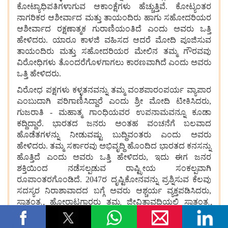
ಕೋಟ್ಯಾಧಿಪತಿಗಳಾಗುವ
ಆಕಾಂಕ್ಷೆಗಳು
ಹೆಚ್ಚುತ್ತಿವೆ. ಕೋಟ್ಯಂತರ
ನಾಗರಿಕರ
ಆಶೀರ್ವಾದ
ಮತ್ತು
ತಾಯಂದಿರು
ಹಾಗು
ಸಹೋದರಿಯರ
ಆಶೀರ್ವಾದ ರಕ್ಷಣಾತ್ಮಕ
ಗುರಾಣಿಯಂತಿದೆ
ಎಂದು ಅವರು
ಒತ್ತಿ
ಹೇಳಿದರು. ಯಾರೂ
ಕಾಳಜಿ
ವಹಿಸದ
ಆದರೆ
ಮೋದಿ
ಪೂಜಿಸುವ
ತಾಯಂದಿರು
ಮತ್ತು
ಸಹೋದರಿಯರ
ಮೇಲಿನ
ತಮ್ಮ
ಗೌರವವು
ವಿರೋಧಿಗಳು
ತೊಂದರೆಗೊಳಗಾಗಲು
ಕಾರಣವಾಗಿದೆ
ಎಂದು
ಅವರು
ಒತ್ತಿ
ಹೇಳಿದರು.
ವಿರೋಧ
ಪಕ್ಷಗಳು
ಕಳ್ಳತನವನ್ನು
ತಮ್ಮ
ವಂಶಪಾರಂಪರ್ಯ
ವ್ಯಾಪಾರ
ಎಂಬುದಾಗಿ
ಪರಿಗಾಣಿಸಿದ್ದಾರೆ ಎಂದು ಶ್ರೀ
ಮೋದಿ
ಟೀಕಿಸಿದರು,
ಗುಜರಾತಿ - ಮಹಾತ್ಮ
ಗಾಂಧಿಯವರ
ಉಪನಾಮವನ್ನೂ
ಕೂಡಾ
ಕದ್ದಿದ್ದಾರೆ. ಭಾರತದ
ಜನರು
ಅಂತಹ
ವಂಚನೆಗೆ
ಬಲವಾದ
ಹೊಡೆತಗಳನ್ನು
ನೀಡುವಷ್ಟು
ಬುದ್ಧಿವಂತರು
ಎಂದು
ಅವರು
ಹೇಳಿದರು. ತಮ್ಮ
ಸರ್ಕಾರವು
ಅಭಿವೃದ್ಧಿ
ಹೊಂದಿದ
ಭಾರತದ
ಕನಸನ್ನು
ಹೊತ್ತಿದೆ
ಎಂದು
ಅವರು
ಒತ್ತಿ
ಹೇಳಿದರು, ಇದು
ಈಗ
ಜನರ
ಶಕ್ತಿಯಿಂದ
ನಡೆಸಲ್ಪಡುವ
ರಾಷ್ಟ್ರೀಯ
ಸಂಕಲ್ಪವಾಗಿ
ರೂಪಾಂತರಗೊಂಡಿದೆ. 2047ರ
ದೃಷ್ಟಿಕೋನವನ್ನು
ಪ್ರಶ್ನಿಸುವ
ಕೆಲವು
ಸದಸ್ಯರ
ನಿರಾಶಾವಾದದ
ಬಗ್ಗೆ
ಅವರು
ಆಶ್ಚರ್ಯ
ವ್ಯಕ್ತಪಡಿಸಿದರು,
ಸ್ವಾತಂತ್ರ್ಯ
ಹೋರಾಟಗಾರರು
ತಮ್ಮ
ಜೀವಿತಾವಧಿಯಲ್ಲಿ
ಸ್ವಾತಂತ್ರ್ಯ
ಬರುತ್ತದೆಯೇ
ಎಂದು
ತಿಳಿಯದೆಯೂ
ತ್ಯಾಗ
ಮಾಡಿದರು
ಎಂದು
ಅವರಿಗೆ
ನೆನಪಿಸಿದರು. ಅಂತಹ
ದೃಷ್ಟಿಕೋನ
ಮತ್ತು
ತ್ಯಾಗವಿಲ್ಲದೆ