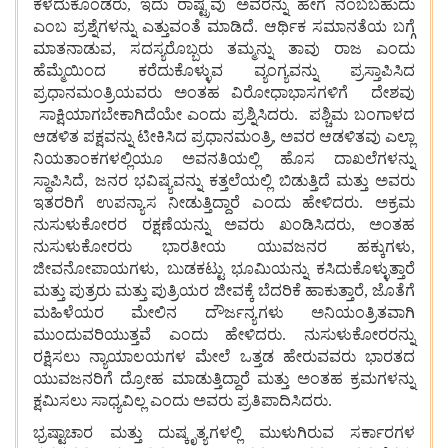
ಕಳೆದುಕೊಂಡರು, ಇದು ರಾಷ್ಟ್ರವು
ಅವರನ್ನು
ಹೇಗೆ
ನಂಬಬಹುದು
ಎಂಬ
ಪ್ರಶ್ನೆಗಳನ್ನು
ಎತ್ತುವಂತೆ ಮಾಡಿದೆ.
ಆರ್ಥಿಕ
ಸಮಾನತೆಯ
ಬಗ್ಗೆ
ಮಾತನಾಡುವ, ಸದಸ್ಯರೊಬ್ಬರು ತಮ್ಮನ್ನು
ತಾವು
ರಾಜ
ಎಂದು
ಹೆಮ್ಮೆಯಿಂದ
ಕರೆದುಕೊಳ್ಳುವ
ವ್ಯಂಗ್ಯವನ್ನು
ಪ್ರಸ್ತಾಪಿಸಿದ
ಪ್ರಧಾನಮಂತ್ರಿಯವರು ಅಂತಹ
ವಿರೋಧಾಭಾಸಗಳಿಗೆ
ದೇಶವು
ಸಾಕ್ಷಿಯಾಗಬೇಕಾಗಿದೆಯೇ ಎಂದು
ಪ್ರಶ್ನಿಸಿದರು.
ಪಶ್ಚಿಮ
ಬಂಗಾಳದ
ಆಡಳಿತ
ಪಕ್ಷವನ್ನು
ಟೀಕಿಸಿದ
ಪ್ರಧಾನಮಂತ್ರಿ, ಅವರ
ಆಡಳಿತವು
ಎಲ್ಲಾ
ನಿಯತಾಂಕಗಳಲ್ಲಿಯೂ
ಅವನತಿಯಲ್ಲಿ
ಹೊಸ
ದಾಖಲೆಗಳನ್ನು
ಸ್ಥಾಪಿಸಿದೆ, ಜನರ
ಭವಿಷ್ಯವನ್ನು
ಕತ್ತಲೆಯಲ್ಲಿ
ಬಿಡುತ್ತಿದೆ
ಮತ್ತು
ಅವರು
ಇತರರಿಗೆ
ಉಪನ್ಯಾಸ
ನೀಡುತ್ತಿದ್ದಾರೆ
ಎಂದು
ಹೇಳಿದರು. ಅಕ್ರಮ
ನುಸುಳುಕೋರರ
ರಕ್ಷಣೆಯನ್ನು
ಅವರು
ಖಂಡಿಸಿದರು, ಅಂತಹ
ನುಸುಳುಕೋರರು
ಭಾರತೀಯ
ಯುವಜನರ
ಹಕ್ಕುಗಳು,
ಜೀವನೋಪಾಯಗಳು, ಬುಡಕಟ್ಟು
ಭೂಮಿಯನ್ನು
ಕಸಿದುಕೊಳ್ಳುತ್ತಾರೆ
ಮತ್ತು
ಪುತ್ರರು
ಮತ್ತು
ಪುತ್ರಿಯರ
ಜೀವಕ್ಕೆ
ಬೆದರಿಕೆ
ಹಾಕುತ್ತಾರೆ, ಜೊತೆಗೆ
ಮಹಿಳೆಯರ
ಮೇಲಿನ
ದೌರ್ಜನ್ಯಗಳು
ಅನಿಯಂತ್ರಿತವಾಗಿ
ಮುಂದುವರಿಯುತ್ತವೆ
ಎಂದು
ಹೇಳಿದರು. ನುಸುಳುಕೋರರನ್ನು
ರಕ್ಷಿಸಲು
ನ್ಯಾಯಾಲಯಗಳ
ಮೇಲೆ
ಒತ್ತಡ
ಹೇರುವವರು
ಭಾರತದ
ಯುವಜನರಿಗೆ
ದ್ರೋಹ
ಮಾಡುತ್ತಿದ್ದಾರೆ
ಮತ್ತು
ಅಂತಹ
ಕ್ರಮಗಳನ್ನು
ಕ್ಷಮಿಸಲು
ಸಾಧ್ಯವಿಲ್ಲ
ಎಂದು
ಅವರು
ಪ್ರತಿಪಾದಿಸಿದರು.
ಭ್ರಷ್ಟಾಚಾರ
ಮತ್ತು
ದುಷ್ಕೃತ್ಯಗಳಲ್ಲಿ
ಮುಳುಗಿರುವ
ಸರ್ಕಾರಗಳ