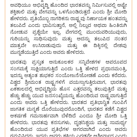
ಅವಧಿಯೂ
ಅಭಿವೃದ್ಧಿ
ಹೊಂದಿದ
ಭಾರತವನ್ನು
ನಿರ್ಮಿಸುವಲ್ಲಿ
ಅಷ್ಟೇ
ಶಕ್ತಿಶಾಲಿ
ಮತ್ತು
ವೇಗವನ್ನು ಒಳಗೊಂಡಿರುತ್ತದೆ ಎಂದು
ಶ್ರೀ
ಮೋದಿ
ಹೇಳಿದರು. ಪ್ರತಿಯೊಬ್ಬ
ನಾಗರಿಕನು
ರಾಷ್ಟ್ರವು
ನಿರ್ಣಾಯಕ
ಹಂತವನ್ನು
ತಲುಪಿದೆ
ಎಂದು
ಭಾವಿಸುತ್ತಾನೆ, ಅಲ್ಲಿ
ನಿಲ್ಲುವ
ಅಥವಾ
ಹಿಂತಿರುಗಿ
ನೋಡುವ
ಪ್ರಶ್ನೆಯೇ
ಇಲ್ಲ, ವೇಗದಲ್ಲಿ
ಮುಂದುವರಿಯುವುದು,
ಗುರಿಯನ್ನು
ಸಾಧಿಸುವುದು
ಮತ್ತು
ಅದನ್ನು
ತಲುಪಿದ
ನಂತರ
ಮಾತ್ರವೇ
ಉಸಿರಾಡುವುದು
ಮತ್ತು
ಈ
ದಿಕ್ಕಿನಲ್ಲಿ
ದೇಶವು
ಮುನ್ನಡೆಯುತ್ತಿದೆ
ಎಂದು
ಅವರು
ಹೇಳಿದರು.
ಭಾರತವು
ಪ್ರಸ್ತುತ
ಅನುಕೂಲಕರ
ಸನ್ನಿವೇಶಗಳ
ಅಪರೂಪದ
ಸಂಗಮಕ್ಕೆ
ಸಾಕ್ಷಿಯಾಗುತ್ತಿದೆ
ಎಂದು
ಒತ್ತಿ
ಹೇಳಿದ
ಪ್ರಧಾನಮಂತ್ರಿ,
ಇದನ್ನು
ಅತ್ಯಂತ
ಶುಭಕರ
ಸಂಯೋಜನೆ/ಜೋಡಣೆ
ಎಂದು
ಕರೆದರು.
ವಿಶ್ವದ
ಶ್ರೀಮಂತ
ರಾಷ್ಟ್ರಗಳಿಗೆ
ವಯಸ್ಸಾಗುತ್ತಿರುವಾಗ, ಭಾರತವು
ಏಕಕಾಲದಲ್ಲಿ
ಅಭಿವೃದ್ಧಿಯ
ಹೊಸ
ಎತ್ತರವನ್ನು
ತಲುಪುತ್ತಿದೆ
ಮತ್ತು
ಹೆಚ್ಚು
ಹೆಚ್ಚು
ಯುವ
ಜನಸಂಖ್ಯೆಯನ್ನು
ಹೊಂದಿರುವ
ರಾಷ್ಟ್ರವಾಗುತ್ತಿದೆ
ಎಂದು
ಅವರು
ಒತ್ತಿ
ಹೇಳಿದರು. ಭಾರತದ
ಪ್ರತಿಭಾನ್ವಿತ
ಗುಂಪಿಗೆ
ಜಾಗತಿಕ
ಮನ್ನಣೆ
ದೊರೆಯುವುದರೊಂದಿಗೆ, ಭಾರತದ
ಕಡೆಗೆ
ವಿಶ್ವದ
ಆಕರ್ಷಣೆ
ಗಮನಾರ್ಹವಾಗಿ
ಬೆಳೆದಿದೆ
ಎಂದೂ
ಶ್ರೀ
ಮೋದಿ
ಒತ್ತಿ
ಹೇಳಿದರು. ಭಾರತವು
ಕನಸುಗಳು, ದೃಢನಿಶ್ಚಯ
ಮತ್ತು
ಸಾಮರ್ಥ್ಯ
ಹೊಂದಿರುವ
ಯುವ
ಪ್ರತಿಭೆಗಳ
ಆಗರವಾಗಿದೆ
ಎಂದು
ಅವರು
ಗಮನಿಸಿದರು, ಇದನ್ನು
ಅವರು
ಶಕ್ತಿಯ
ಎರಡನೇ
ಆಶೀರ್ವಾದ
ಎಂದು