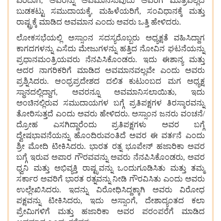
ಏರಿದಾಗ, ಅವರನ್ನು
ಅವಮಾನಿಸುವುದು
ಅವರಿಗೆ
ಮಾತ್ರವಲ್ಲದೆ
ಬುಡಕಟ್ಟು
ಸಮುದಾಯಕ್ಕೆ, ಮಹಿಳೆಯರಿಗೆ, ಸಂವಿಧಾನಕ್ಕೆ
ಮತ್ತು
ರಾಷ್ಟ್ರಕ್ಕೆ
ಮಾಡಿದ
ಅವಮಾನ
ಎಂದು
ಅವರು
ಒತ್ತಿ
ಹೇಳಿದರು.
ಲೋಕಸಭೆಯಲ್ಲಿ
ಅಸ್ಸಾಂನ
ಸದಸ್ಯರೊಬ್ಬರು
ಅಧ್ಯಕ್ಷತೆ
ವಹಿಸಿದ್ದಾಗ
ಕಾಗದಗಳನ್ನು
ಎಸೆದು
ಮೇಜುಗಳನ್ನು
ಹತ್ತಿದ
ನೋವಿನ
ಘಟನೆಯನ್ನು
ಪ್ರಧಾನಮಂತ್ರಿಯವರು
ನೆನಪಿಸಿಕೊಂಡರು. ಇದು
ಈಶಾನ್ಯ
ಮತ್ತು
ಅದರ
ನಾಗರಿಕರಿಗೆ
ಮಾಡಿದ
ಅವಮಾನವಲ್ಲವೇ
ಎಂದು
ಅವರು
ಪ್ರಶ್ನಿಸಿದರು. ಆಂಧ್ರಪ್ರದೇಶದ
ದಲಿತ
ಕುಟುಂಬದ
ಮಗ
ಅಧ್ಯಕ್ಷ
ಸ್ಥಾನದಲ್ಲಿದ್ದಾಗ, ಅವರನ್ನೂ
ಅವಮಾನಿಸಲಾಯಿತು, ಇದು
ಅಂಚಿನಲ್ಲಿರುವ
ಸಮುದಾಯಗಳ
ಬಗ್ಗೆ
ಪ್ರತಿಪಕ್ಷಗಳ
ತಿರಸ್ಕಾರವನ್ನು
ತೋರಿಸುತ್ತದೆ
ಎಂದು
ಅವರು
ಹೇಳಿದರು. ಅಸ್ಸಾಂನ
ಜನರು ವಂಚನೆ/
ದ್ರೋಹ
ಎಸಗಿದ್ದಾರೆಂದು
ಪ್ರತಿಪಕ್ಷಗಳು
ಅವರ
ಬಗ್ಗೆ
ದ್ವೇಷಭಾವನೆಯನ್ನು ಹೊಂದಿರುವಂತಿದೆ ಅವರ ಈ ವರ್ತನೆ ಎಂದು
ಶ್ರೀ
ಮೋದಿ
ಟೀಕಿಸಿದರು. ಭಾರತ
ರತ್ನ
ಭೂಪೇನ್
ಹಜಾರಿಕಾ
ಅವರ
ಬಗ್ಗೆ
ಇರುವ ಅಪಾರ
ಗೌರವವನ್ನು
ಅವರು
ನೆನಪಿಸಿಕೊಂಡರು, ಅವರ
ಧ್ವನಿ
ಮತ್ತು
ಅಭಿವ್ಯಕ್ತಿ
ರಾಷ್ಟ್ರವನ್ನು
ಒಂದುಗೂಡಿಸಿತು
ಮತ್ತು
ತಮ್ಮ
ಸರ್ಕಾರ
ಅವರಿಗೆ
ಭಾರತ
ರತ್ನವನ್ನು
ನೀಡಿ
ಗೌರವಿಸಿತು
ಎಂದು
ಅವರು
ಉಲ್ಲೇಖಿಸಿದರು. ಇದನ್ನು
ವಿರೋಧಿಸಿದ್ದಕ್ಕಾಗಿ
ಅವರು
ವಿರೋಧ
ಪಕ್ಷವನ್ನು
ಟೀಕಿಸಿದರು, ಇದು
ಅಸ್ಸಾಂಗೆ, ದೇಶಾದ್ಯಂತದ
ಕಲಾ
ಪ್ರೇಮಿಗಳಿಗೆ
ಮತ್ತು
ಹಜಾರಿಕಾ
ಅವರ
ಪರಂಪರೆಗೆ
ಮಾಡಿದ