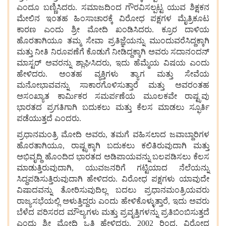
ಎಂದೂ
ಬಣ್ಣಿಸಿದರು. ಸಮಾಜದಿಂದ
ಗೌರವಿಸಲ್ಪಟ್ಟ
ಯುವ
ಶಿಕ್ಷಕನ
ಮೇಲಿನ
ಇಂತಹ
ಹಿಂಸಾಚಾರಕ್ಕೆ
ವಿರೋಧ
ಪಕ್ಷಗಳ
ಮೈತ್ರಿಕೂಟ
ಕಾರಣ
ಎಂದು
ಶ್ರೀ
ಮೋದಿ
ಖಂಡಿಸಿದರು. ಕ್ರೂರ
ದಾಳಿಯ
ಹೊರತಾಗಿಯೂ
ತಮ್ಮ
ಸೇವಾ
ಪ್ರತಿಜ್ಞೆಯನ್ನು
ಮುಂದುವರೆಸಿದ್ದಕ್ಕಾಗಿ
ಮತ್ತು
ನೀತಿ
ನಿರೂಪಣೆಗೆ
ಕೊಡುಗೆ
ನೀಡಿದ್ದಕ್ಕಾಗಿ
ಅವರು
ಸದಾನಂದನ್
ಮಾಸ್ಟರ್
ಅವರನ್ನು
ಶ್ಲಾಘಿಸಿದರು, ಇದು
ಹೆಮ್ಮೆಯ
ವಿಷಯ
ಎಂದು
ಹೇಳಿದರು. ಅಂತಹ
ವ್ಯಕ್ತಿಗಳು
ತ್ಯಾಗ
ಮತ್ತು
ಸೇವೆಯ
ಮನೋಭಾವವನ್ನು
ಸಾಕಾರಗೊಳಿಸುತ್ತಾರೆ
ಮತ್ತು
ಅವರಂತಹ
ಅಸಂಖ್ಯಾತ
ಕಾರ್ಮಿಕರ
ಸಮರ್ಪಣೆಯ
ಮೂಲಕವೇ
ರಾಷ್ಟ್ರವು
ಭಾರತದ
ಪ್ರಗತಿಗಾಗಿ
ಬದುಕಲು
ಮತ್ತು
ಕೆಲಸ
ಮಾಡಲು
ಸ್ಫೂರ್ತಿ
ಪಡೆಯುತ್ತದೆ
ಎಂದರು.
ಪ್ರಧಾನಮಂತ್ರಿ
ಮೋದಿ
ಅವರು, ತಮಗೆ
ವಹಿಸಲಾದ
ಜವಾಬ್ದಾರಿಗಳ
ಹೊರತಾಗಿಯೂ, ರಾಷ್ಟ್ರಕ್ಕಾಗಿ
ಬದುಕಲು
ಕಲಿತಿರುವುದಾಗಿ
ಮತ್ತು
ಅಭಿವೃದ್ಧಿ
ಹೊಂದಿದ
ಭಾರತದ
ಅಡಿಪಾಯವನ್ನು
ಬಲಪಡಿಸಲು
ಕೆಲಸ
ಮಾಡುತ್ತಿರುವುದಾಗಿ, ಯುವಜನರಿಗೆ
ಗಟ್ಟಿಯಾದ
ನೆಲೆಯನ್ನು
ಸಿದ್ಧಪಡಿಸುತ್ತಿರುವುದಾಗಿ
ಹೇಳಿದರು. ವಿರೋಧ
ಪಕ್ಷಗಳು
ಯಾವುದೇ
ವಿಷಾದವನ್ನು
ತೋರಿಸುವುದಿಲ್ಲ
ಬದಲು
ಪ್ರಧಾನಮಂತ್ರಿಯವರು
ರಾಜ್ಯಸಭೆಯಲ್ಲಿ
ಅಳುತ್ತಿದ್ದರು
ಎಂದು
ಹೇಳಿಕೊಳ್ಳುತ್ತಾರೆ, ಇದು
ಅವರು
ಬೆಳೆದ
ಪರಿಸರದ ಮೌಲ್ಯಗಳು
ಮತ್ತು
ಪ್ರವೃತ್ತಿಗಳನ್ನು
ಪ್ರತಿಬಿಂಬಿಸುತ್ತದೆ
ಎಂದು
ಶ್ರೀ
ಮೋದಿ
ಒತ್ತಿ
ಹೇಳಿದರು. 2002 ರಿಂದ, ವಿರೋಧ