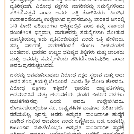
ವ್ಯತಿರಿಕ್ತವಾಗಿ, ವಿರೋಧ
ಪಕ್ಷಗಳು
ನಾಗರಿಕರನ್ನು
ಸಮಸ್ಯೆಗಳೆಂದು
ಪರಿಗಣಿಸುತ್ತವೆ
ಎಂದು
ಅವರು
ಎತ್ತಿ
ತೋರಿಸಿದರು. ಹಿಂದಿನ
ಉದಾಹರಣೆಯನ್ನು
ಉಲ್ಲೇಖಿಸಿದ
ಪ್ರಧಾನಮಂತ್ರಿ, ಭಾರತದ
ಜನರಲ್ಲಿ
140 ಕೋಟಿ
ಪರಿಹಾರಗಳು
ಅಸ್ತಿತ್ವದಲ್ಲಿವೆ
ಎಂಬ
ತಮ್ಮ
ಸರ್ಕಾರದ
ನಂಬಿಕೆಗಿಂತ
ಭಿನ್ನವಾಗಿ, ನಾಗರಿಕರನ್ನು
ಸಮಸ್ಯೆಗಳಾಗಿ
ನೋಡುವ
ಮನಸ್ಥಿತಿಯನ್ನು
ಇದು
ಪ್ರತಿಬಿಂಬಿಸುತ್ತದೆ
ಎಂದು
ಒತ್ತಿ
ಹೇಳಿದರು.
ತಮ್ಮ
ಸರ್ಕಾರಕ್ಕೆ, ನಾಗರಿಕರೆಂದರೆ
ಬೆಂಬಲ ನೀಡುವಂತಹ
ಬಂಡವಾಳ, ಭಾರತದ
ಉಜ್ವಲ
ಭವಿಷ್ಯದ
ಶಿಲ್ಪಿಗಳು
ಮತ್ತು
ಚಾಲಕರು
ಮತ್ತು
ಅವರನ್ನು
ಸಮಸ್ಯೆಗಳೆಂದು
ಪರಿಗಣಿಸಲಾಗುವುದಿಲ್ಲ
ಎಂದು
ಅವರು
ಪುನರುಚ್ಚರಿಸಿದರು.
ಜನರನ್ನು
ಅವಮಾನಿಸುವುದು
ವಿರೋಧ
ಪಕ್ಷದ
ಸ್ವಭಾವ
ಮತ್ತು
ಅದು
ಅವರ ಸಂಸ್ಕೃತಿಯಲ್ಲಿ
ಬೇರೂರಿದೆ
ಎಂದು
ಶ್ರೀ
ಮೋದಿ
ಹೇಳಿದರು.
ವಿರೋಧ
ಪಕ್ಷಗಳು
ಇತ್ತೀಚೆಗೆ
ಭಾರತದ
ರಾಷ್ಟ್ರಪತಿಗಳನ್ನು
ಅವಮಾನಿಸಿವೆ
ಮತ್ತು
ಚುನಾವಣೆಯ
ನಂತರ
ಬಳಸಿದ
ಪದಗಳು
ನಾಚಿಕೆಗೇಡಿನವು
ಎಂದು
ಅವರು
ಉಲ್ಲೇಖಿಸಿದರು.
ಲೋಕಸಭೆಯಲ್ಲಿಯೂ
ಸಹ, ರಾಷ್ಟ್ರಪತಿಗಳ
ಭಾಷಣದ
ಕುರಿತು
ಚರ್ಚೆ
ನಡೆಯಲಿಲ್ಲ, ಇದನ್ನು
ಅವರು
ಅತ್ಯುನ್ನತ
ಸಾಂವಿಧಾನಿಕ
ಹುದ್ದೆಗೆ
ಮಾಡಿದ
ಗಂಭೀರ
ಅವಮಾನ
ಎಂದು
ಬಣ್ಣಿಸಿದರು. ಬಡ, ಬುಡಕಟ್ಟು
ಕುಟುಂಬದ
ಮಹಿಳೆಯೊಬ್ಬರು
ಅತ್ಯುನ್ನತ
ಸಾಂವಿಧಾನಿಕ
ಸ್ಥಾನಕ್ಕೆ