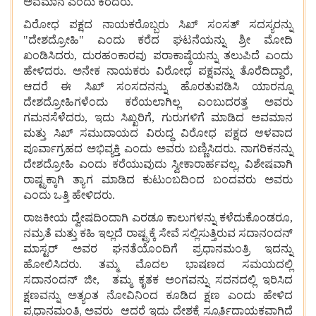
ಅವಮಾನ
ಎಂದು
ಕರೆದರು.
ವಿರೋಧ
ಪಕ್ಷದ
ನಾಯಕರೊಬ್ಬರು
ಸಿಖ್
ಸಂಸತ್
ಸದಸ್ಯರನ್ನು
"ದೇಶದ್ರೋಹಿ" ಎಂದು
ಕರೆದ
ಘಟನೆಯನ್ನು
ಶ್ರೀ
ಮೋದಿ
ಖಂಡಿಸಿದರು, ದುರಹಂಕಾರವು
ಪರಾಕಾಷ್ಠೆಯನ್ನು
ತಲುಪಿದೆ
ಎಂದು
ಹೇಳಿದರು. ಅನೇಕ
ನಾಯಕರು
ವಿರೋಧ
ಪಕ್ಷವನ್ನು
ತೊರೆದಿದ್ದಾರೆ,
ಆದರೆ
ಈ
ಸಿಖ್
ಸಂಸದನನ್ನು
ಹೊರತುಪಡಿಸಿ
ಯಾರನ್ನೂ
ದೇಶದ್ರೋಹಿಗಳೆಂದು
ಕರೆಯಲಾಗಿಲ್ಲ
ಎಂಬುದರತ್ತ
ಅವರು
ಗಮನಸೆಳೆದರು, ಇದು
ಸಿಖ್ಖರಿಗೆ, ಗುರುಗಳಿಗೆ
ಮಾಡಿದ
ಅವಮಾನ
ಮತ್ತು
ಸಿಖ್
ಸಮುದಾಯದ
ವಿರುದ್ಧ
ವಿರೋಧ
ಪಕ್ಷದ
ಆಳವಾದ
ಪೂರ್ವಾಗ್ರಹದ
ಅಭಿವ್ಯಕ್ತಿ
ಎಂದು
ಅವರು
ಬಣ್ಣಿಸಿದರು. ನಾಗರಿಕನನ್ನು
ದೇಶದ್ರೋಹಿ
ಎಂದು
ಕರೆಯುವುದು
ಸ್ವೀಕಾರಾರ್ಹವಲ್ಲ, ವಿಶೇಷವಾಗಿ
ರಾಷ್ಟ್ರಕ್ಕಾಗಿ
ತ್ಯಾಗ
ಮಾಡಿದ
ಕುಟುಂಬದಿಂದ
ಬಂದವರು
ಅವರು
ಎಂದು
ಒತ್ತಿ
ಹೇಳಿದರು.
ರಾಜಕೀಯ
ದ್ವೇಷದಿಂದಾಗಿ
ಎರಡೂ
ಕಾಲುಗಳನ್ನು
ಕಳೆದುಕೊಂಡರೂ,
ನಮ್ರತೆ
ಮತ್ತು
ಕಹಿ
ಇಲ್ಲದೆ
ರಾಷ್ಟ್ರಕ್ಕೆ
ಸೇವೆ
ಸಲ್ಲಿಸುತ್ತಿರುವ
ಸದಾನಂದನ್
ಮಾಸ್ಟರ್
ಅವರ
ಘನತೆಯೊಂದಿಗೆ
ಪ್ರಧಾನಮಂತ್ರಿ
ಇದನ್ನು
ಹೋಲಿಸಿದರು. ತಮ್ಮ
ಮೊದಲ
ಭಾಷಣದ
ಸಮಯದಲ್ಲಿ
ಸದಾನಂದನ್
ಜೀ,
ತಮ್ಮ
ಕೃತಕ
ಅಂಗವನ್ನು
ಸದನದಲ್ಲಿ
ಇರಿಸಿದ
ಕ್ಷಣವನ್ನು
ಅತ್ಯಂತ
ನೋವಿನಿಂದ
ಕೂಡಿದ ಕ್ಷಣ ಎಂದು ಹೇಳಿದ
ಪ್ರಧಾನಮಂತ್ರಿ ಅವರು
ಆದರೆ
ಇದು ದೇಶಕ್ಕೆ
ಸ್ಪೂರ್ತಿದಾಯಕವಾಗಿದೆ