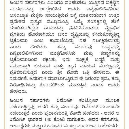
ಹಿಂದಿನ
ಸರ್ಕಾರಗಳು
ಎಂದಿಗೂ
ಪರಿಹರಿಸಲು
ಯತ್ನಿಸದ
ಬಿಕ್ಕಟ್ಟಿನ
ಸಂದರ್ಭವನ್ನು ಉಲ್ಲೇಖಿಸಿದ ಅವರು
ಎನ್ಸೆಫಾಲಿಟಿಸ್‌ನಿಂದ
ಅಸಂಖ್ಯಾತ
ಮಕ್ಕಳು
ಸಾಯುತ್ತಿರುವ
ಬಗ್ಗೆ
ಮಾತನಾಡುವಾಗ
ಉತ್ತರ
ಪ್ರದೇಶದ
ಪ್ರಸ್ತುತ
ಮುಖ್ಯಮಂತ್ರಿ
ಒಮ್ಮೆ
ಸಂಸತ್ತಿನಲ್ಲಿ
ಹೇಗೆ
ದುಃಖಿತರಾಗಿದ್ದರು
ಎಂಬುದನ್ನು
ನೆನಪಿಸಿಕೊಂಡರು. ವೈಜ್ಞಾನಿಕ
ಪ್ರಗತಿಯ
ಹೊರತಾಗಿಯೂ
ಜನರ
ದೃಷ್ಟಿಯನ್ನು
ಕಸಿದುಕೊಳ್ಳುತ್ತಿದ್ದ
ಟ್ರಕೋಮಾ
ಎಂಬ
ಕಾಯಿಲೆಯನ್ನು
ಸಹ
ನಿರ್ಲಕ್ಷಿಸಲಾಗಿತ್ತು
ಎಂದು
ಹೇಳಿದರು. ತಮ್ಮ
ಸರ್ಕಾರವು
ರಾಷ್ಟ್ರವನ್ನು
ಎನ್ಸೆಫಾಲಿಟಿಸ್‌ನಿಂದ
ಮುಕ್ತಗೊಳಿಸಿತು
ಮತ್ತು
ಕಣ್ಣುಗಳನ್ನು
ಟ್ರಕೋಮಾದಿಂದ
ರಕ್ಷಿಸಿತು, ಇದು
ಸೂಕ್ಷ್ಮತೆ, ಬದ್ಧತೆ
ಮತ್ತು
ಸಮಾಜಕ್ಕಾಗಿ
ಬದುಕುವ
ಮತ್ತು
ತ್ಯಾಗ
ಮಾಡುವ
ಸಂಕಲ್ಪವನ್ನು
ಪ್ರತಿಬಿಂಬಿಸುತ್ತದೆ
ಎಂದು
ಶ್ರೀ
ಮೋದಿ
ಒತ್ತಿ
ಹೇಳಿದರು. ಈ
ಸಮರ್ಪಣೆ, ಜನರಿಗಾಗಿ
ಮಾಡಲಾಗುತ್ತಿರುವ ಈ
ನಿರಂತರ
ಶ್ರಮ, ತಮ್ಮ
ವಿರೋಧಿಗಳನ್ನು
ತೊಂದರೆಗೀಡು ಮಾಡುತ್ತಿದೆ
ಎಂದೂ
ಅವರು
ಹೇಳಿದರು.
ಹಿಂದಿನ
ಸರ್ಕಾರಗಳು
ರಿಮೋಟ್
ಕಂಟ್ರೋಲ್
ಮೂಲಕ
ನಡೆಯುತ್ತಿದ್ದವು, ಆದರೆ
ತಮ್ಮ
ಸರ್ಕಾರವೂ
ರಿಮೋಟ್
ಮೂಲಕವೇ
ನಡೆಯುತ್ತದೆ
ಎಂದು
ಪ್ರಧಾನಮಂತ್ರಿ
ಮೋದಿ
ಹೇಳಿದರು - ಆದರೆ
ಆ
ರಿಮೋಟ್
ಭಾರತದ 140 ಕೋಟಿ
ನಾಗರಿಕರು, ಅವರ
ಕನಸುಗಳು,
ಆಕಾಂಕ್ಷೆಗಳು
ಮತ್ತು
ಯುವಜನರ
ಸಂಕಲ್ಪ
ಎಂದು
ಅವರು
ಹೇಳಿದರು.