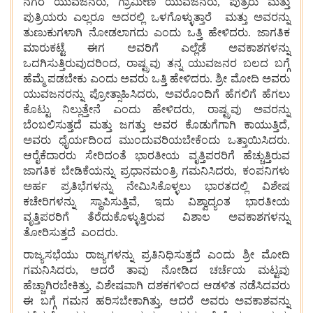
ನಗರ
ಯುವಜನರು, ಗ್ರಾಮೀಣ
ಯುವಜನರು, ಪುತ್ರರು
ಮತ್ತು
ಪುತ್ರಿಯರು
ಎಲ್ಲರೂ ಅದರಲ್ಲಿ ಒಳಗೊಳ್ಳುತ್ತಾರೆ
ಮತ್ತು
ಅವರನ್ನು
ತುಣುಕುಗಳಾಗಿ
ನೋಡಲಾಗದು
ಎಂದು
ಒತ್ತಿ
ಹೇಳಿದರು. ಜಾಗತಿಕ
ಮಾರುಕಟ್ಟೆ
ಈಗ
ಅವರಿಗೆ
ಎಲ್ಲೆಡೆ
ಅವಕಾಶಗಳನ್ನು
ಒದಗಿಸುತ್ತಿರುವುದರಿಂದ, ರಾಷ್ಟ್ರವು
ತನ್ನ
ಯುವಜನರ
ಬಲದ
ಬಗ್ಗೆ
ಹೆಮ್ಮೆ
ಪಡಬೇಕು
ಎಂದು
ಅವರು
ಒತ್ತಿ
ಹೇಳಿದರು. ಶ್ರೀ
ಮೋದಿ
ಅವರು
ಯುವಜನರನ್ನು
ಪ್ರೋತ್ಸಾಹಿಸಿದರು, ಅವರೊಂದಿಗೆ
ಹೆಗಲಿಗೆ
ಹೆಗಲು
ಕೊಟ್ಟು
ನಿಲ್ಲುತ್ತೇನೆ
ಎಂದು
ಹೇಳಿದರು, ರಾಷ್ಟ್ರವು
ಅವರನ್ನು
ಬೆಂಬಲಿಸುತ್ತದೆ
ಮತ್ತು
ಜಗತ್ತು
ಅವರ
ಕೊಡುಗೆಗಾಗಿ
ಕಾಯುತ್ತಿದೆ,
ಅವರು
ಧೈರ್ಯದಿಂದ
ಮುಂದುವರಿಯಬೇಕೆಂದು
ಒತ್ತಾಯಿಸಿದರು.
ಆರೈಕೆದಾರರು
ಸೇರಿದಂತೆ
ಭಾರತೀಯ
ವೃತ್ತಿಪರರಿಗೆ
ಹೆಚ್ಚುತ್ತಿರುವ
ಜಾಗತಿಕ
ಬೇಡಿಕೆಯನ್ನು
ಪ್ರಧಾನಮಂತ್ರಿ
ಗಮನಿಸಿದರು, ಕಂಪನಿಗಳು
ಅರ್ಹ
ಪ್ರತಿಭೆಗಳನ್ನು
ನೇಮಿಸಿಕೊಳ್ಳಲು
ಭಾರತದಲ್ಲಿ
ವಿಶೇಷ
ಕಚೇರಿಗಳನ್ನು
ಸ್ಥಾಪಿಸುತ್ತಿವೆ, ಇದು
ವಿಶ್ವಾದ್ಯಂತ
ಭಾರತೀಯ
ವೃತ್ತಿಪರರಿಗೆ
ತೆರೆದುಕೊಳ್ಳುತ್ತಿರುವ
ವಿಶಾಲ
ಅವಕಾಶಗಳನ್ನು
ತೋರಿಸುತ್ತದೆ
ಎಂದರು.
ರಾಜ್ಯಸಭೆಯು
ರಾಜ್ಯಗಳನ್ನು
ಪ್ರತಿನಿಧಿಸುತ್ತದೆ
ಎಂದು
ಶ್ರೀ
ಮೋದಿ
ಗಮನಿಸಿದರು, ಆದರೆ
ತಾವು
ನೋಡಿದ
ಚರ್ಚೆಯ
ಮಟ್ಟವು
ಹೆಚ್ಚಾಗಿರಬೇಕಿತ್ತು, ವಿಶೇಷವಾಗಿ
ದಶಕಗಳಿಂದ
ಆಡಳಿತ
ನಡೆಸಿದವರು
ಈ ಬಗ್ಗೆ ಗಮನ ಹರಿಸಬೇಕಾಗಿತ್ತು, ಆದರೆ
ಅವರು
ಅವಕಾಶವನ್ನು