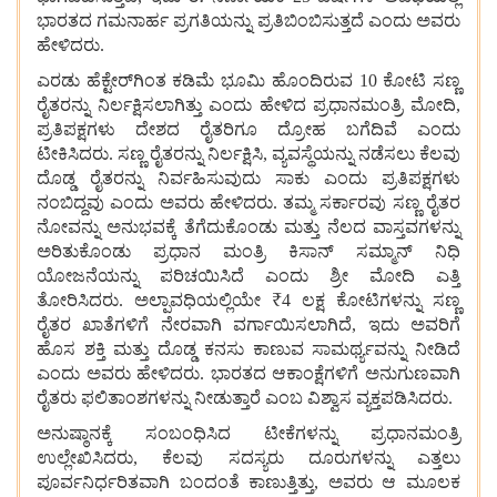
ಭಾರತದ
ಗಮನಾರ್ಹ
ಪ್ರಗತಿಯನ್ನು
ಪ್ರತಿಬಿಂಬಿಸುತ್ತದೆ
ಎಂದು
ಅವರು
ಹೇಳಿದರು.
ಎರಡು
ಹೆಕ್ಟೇರ್‌ಗಿಂತ
ಕಡಿಮೆ
ಭೂಮಿ
ಹೊಂದಿರುವ 10 ಕೋಟಿ
ಸಣ್ಣ
ರೈತರನ್ನು
ನಿರ್ಲಕ್ಷಿಸಲಾಗಿತ್ತು
ಎಂದು
ಹೇಳಿದ
ಪ್ರಧಾನಮಂತ್ರಿ
ಮೋದಿ,
ಪ್ರತಿಪಕ್ಷಗಳು
ದೇಶದ
ರೈತರಿಗೂ
ದ್ರೋಹ
ಬಗೆದಿವೆ
ಎಂದು
ಟೀಕಿಸಿದರು. ಸಣ್ಣ
ರೈತರನ್ನು
ನಿರ್ಲಕ್ಷಿಸಿ, ವ್ಯವಸ್ಥೆಯನ್ನು
ನಡೆಸಲು
ಕೆಲವು
ದೊಡ್ಡ
ರೈತರನ್ನು
ನಿರ್ವಹಿಸುವುದು
ಸಾಕು
ಎಂದು
ಪ್ರತಿಪಕ್ಷಗಳು
ನಂಬಿದ್ದವು
ಎಂದು
ಅವರು
ಹೇಳಿದರು. ತಮ್ಮ
ಸರ್ಕಾರವು
ಸಣ್ಣ
ರೈತರ
ನೋವನ್ನು
ಅನುಭವಕ್ಕೆ ತೆಗೆದುಕೊಂಡು
ಮತ್ತು
ನೆಲದ
ವಾಸ್ತವಗಳನ್ನು
ಅರಿತುಕೊಂಡು
ಪ್ರಧಾನ
ಮಂತ್ರಿ
ಕಿಸಾನ್
ಸಮ್ಮಾನ್
ನಿಧಿ
ಯೋಜನೆಯನ್ನು
ಪರಿಚಯಿಸಿದೆ
ಎಂದು
ಶ್ರೀ
ಮೋದಿ
ಎತ್ತಿ
ತೋರಿಸಿದರು. ಅಲ್ಪಾವಧಿಯಲ್ಲಿಯೇ ₹4 ಲಕ್ಷ
ಕೋಟಿಗಳನ್ನು
ಸಣ್ಣ
ರೈತರ
ಖಾತೆಗಳಿಗೆ
ನೇರವಾಗಿ
ವರ್ಗಾಯಿಸಲಾಗಿದೆ, ಇದು
ಅವರಿಗೆ
ಹೊಸ
ಶಕ್ತಿ
ಮತ್ತು
ದೊಡ್ಡ
ಕನಸು
ಕಾಣುವ
ಸಾಮರ್ಥ್ಯವನ್ನು
ನೀಡಿದೆ
ಎಂದು
ಅವರು
ಹೇಳಿದರು. ಭಾರತದ
ಆಕಾಂಕ್ಷೆಗಳಿಗೆ
ಅನುಗುಣವಾಗಿ
ರೈತರು
ಫಲಿತಾಂಶಗಳನ್ನು
ನೀಡುತ್ತಾರೆ
ಎಂಬ
ವಿಶ್ವಾಸ
ವ್ಯಕ್ತಪಡಿಸಿದರು.
ಅನುಷ್ಠಾನಕ್ಕೆ
ಸಂಬಂಧಿಸಿದ
ಟೀಕೆಗಳನ್ನು
ಪ್ರಧಾನಮಂತ್ರಿ
ಉಲ್ಲೇಖಿಸಿದರು, ಕೆಲವು
ಸದಸ್ಯರು
ದೂರುಗಳನ್ನು
ಎತ್ತಲು
ಪೂರ್ವನಿರ್ಧರಿತವಾಗಿ
ಬಂದಂತೆ ಕಾಣುತ್ತಿತ್ತು, ಅವರು ಆ ಮೂಲಕ