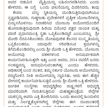
ಅವರ ನಡುವಿನ
ಮೈತ್ರಿಯನ್ನು
ಬಹಿರಂಗಪಡಿಸಿದರು ಎಂದು
ಹೇಳಿದರು. ಈ ಬಗ್ಗೆ
ಒಂದು
ಘಟನೆಯನ್ನು
ವಿವರಿಸಿದರು, ತಾವು
ಕೇವಲ
ವಸ್ತು ಸ್ಥಿತಿಯನ್ನು ಮಂಡಿಸುತ್ತಿರುವುದಾಗಿಯೂ
ಸ್ಪಷ್ಟಪಡಿಸಿದರು. ಗುಡ್ಡಗಾಡು
ಪ್ರದೇಶಗಳಿಗೆ
ಪ್ರತ್ಯೇಕ
ಯೋಜನೆಗಳನ್ನು
ವಿನ್ಯಾಸಗೊಳಿಸಲು
ನಿರಾಕರಿಸಿದ
ಯೋಜನಾ
ಆಯೋಗದೊಂದಿಗೆ
ಹೋರಾಡುತ್ತಿರುವುದಾಗಿ
ಹಿರಿಯ
ವಿರೋಧ
ಪಕ್ಷದ
ನಾಯಕ
ಮತ್ತು
ಮಾಜಿ
ಪ್ರಧಾನಮಂತ್ರಿ
ಸ್ವತಃ
ಒಪ್ಪಿಕೊಂಡಿದ್ದಾರೆ
ಎಂಬುದನ್ನೂ
ಶ್ರೀ
ಮೋದಿ
ನೆನಪಿಸಿಕೊಂಡರು. ದೋಷಪೂರಿತ
ಕೆಲಸದ
ಸಂಸ್ಕೃತಿಯನ್ನು
ಒಪ್ಪಿಕೊಂಡರೂ, ಯಾವುದೇ
ಸರಿಪಡಿಸುವ
ಕ್ರಮಗಳನ್ನು
ತೆಗೆದುಕೊಂಡಿರಲಿಲ್ಲ
ಎಂದು
ಶ್ರೀ
ಮೋದಿ
ಒತ್ತಿ
ಹೇಳಿದರು. ಯೋಜನಾ
ಆಯೋಗವು
ದಶಕಗಳಿಂದ
ಅಸಮರ್ಪಕವಾಗಿ
ಕಾರ್ಯನಿರ್ವಹಿಸುತ್ತಲೇ
ಇತ್ತು ಎಂದ ಅವರು, 2014 ರವರೆಗೆ
ಜನರು
ಸಂಕಷ್ಟವನ್ನು ಅನುಭವಿಸುವಂತಾಗಿತ್ತು ಎಂದೂ ಹೇಳಿದರು.
ಅಧಿಕಾರಕ್ಕೆ
ಬಂದ
ನಂತರ, ತಮ್ಮ
ಸರ್ಕಾರ
ಯೋಜನಾ
ಆಯೋಗವನ್ನು
ರದ್ದುಗೊಳಿಸಿ
ನೀತಿ
ಆಯೋಗವನ್ನು
ಸ್ಥಾಪಿಸಿತು, ಅದು
ಈಗ
ಹೆಚ್ಚಿನ
ವೇಗದಲ್ಲಿ
ಕಾರ್ಯನಿರ್ವಹಿಸುತ್ತಿದೆ
ಎಂದು
ಶ್ರೀ
ಮೋದಿ
ಒತ್ತಿ
ಹೇಳಿದರು.
ಜಾಗತಿಕ
ಸಂಸ್ಥೆಗಳು
ಅಭಿವೃದ್ಧಿಶೀಲ
ರಾಷ್ಟ್ರಗಳಿಗೆ
ಅಭಿವೃದ್ಧಿ
ಮಾದರಿಯಾಗಿ
ಗುರುತಿಸುತ್ತಿರುವ
ಮಹತ್ವಾಕಾಂಕ್ಷೆಯ
ಜಿಲ್ಲೆಗಳ
ಯಶಸ್ಸನ್ನು
ಅವರು
ಎತ್ತಿ
ತೋರಿಸಿದರು. ಒಂದು
ಕಾಲದಲ್ಲಿ
ಹಿಂದುಳಿದ
ಮತ್ತು
ನಿರ್ಲಕ್ಷ್ಯಕ್ಕೊಳಗಾಗಿದ್ದ
ಜಿಲ್ಲೆಗಳು
ಈಗ
ರೂಪಾಂತರಕ್ಕೆ