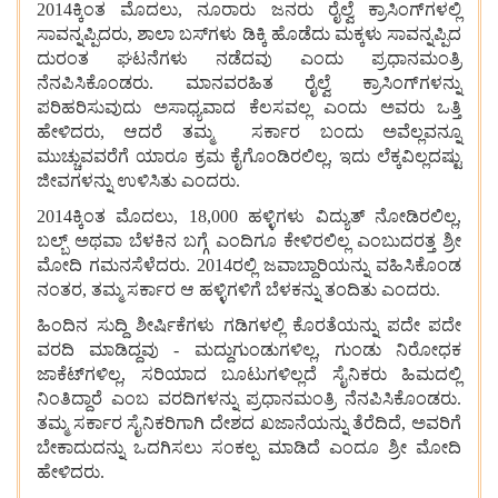
2014ಕ್ಕಿಂತ
ಮೊದಲು, ನೂರಾರು
ಜನರು
ರೈಲ್ವೆ
ಕ್ರಾಸಿಂಗ್‌ಗಳಲ್ಲಿ
ಸಾವನ್ನಪ್ಪಿದರು, ಶಾಲಾ
ಬಸ್‌ಗಳು
ಡಿಕ್ಕಿ
ಹೊಡೆದು
ಮಕ್ಕಳು
ಸಾವನ್ನಪ್ಪಿದ
ದುರಂತ
ಘಟನೆಗಳು
ನಡೆದವು
ಎಂದು
ಪ್ರಧಾನಮಂತ್ರಿ
ನೆನಪಿಸಿಕೊಂಡರು. ಮಾನವರಹಿತ
ರೈಲ್ವೆ
ಕ್ರಾಸಿಂಗ್‌ಗಳನ್ನು
ಪರಿಹರಿಸುವುದು
ಅಸಾಧ್ಯವಾದ
ಕೆಲಸವಲ್ಲ
ಎಂದು
ಅವರು
ಒತ್ತಿ
ಹೇಳಿದರು, ಆದರೆ
ತಮ್ಮ
ಸರ್ಕಾರ
ಬಂದು ಅವೆಲ್ಲವನ್ನೂ
ಮುಚ್ಚುವವರೆಗೆ
ಯಾರೂ
ಕ್ರಮ
ಕೈಗೊಂಡಿರಲಿಲ್ಲ, ಇದು ಲೆಕ್ಕವಿಲ್ಲದಷ್ಟು
ಜೀವಗಳನ್ನು
ಉಳಿಸಿತು ಎಂದರು.
2014ಕ್ಕಿಂತ
ಮೊದಲು, 18,000 ಹಳ್ಳಿಗಳು
ವಿದ್ಯುತ್
ನೋಡಿರಲಿಲ್ಲ,
ಬಲ್ಬ್
ಅಥವಾ
ಬೆಳಕಿನ
ಬಗ್ಗೆ
ಎಂದಿಗೂ
ಕೇಳಿರಲಿಲ್ಲ
ಎಂಬುದರತ್ತ
ಶ್ರೀ
ಮೋದಿ
ಗಮನಸೆಳೆದರು. 2014ರಲ್ಲಿ
ಜವಾಬ್ದಾರಿಯನ್ನು
ವಹಿಸಿಕೊಂಡ
ನಂತರ, ತಮ್ಮ
ಸರ್ಕಾರ
ಆ
ಹಳ್ಳಿಗಳಿಗೆ
ಬೆಳಕನ್ನು
ತಂದಿತು ಎಂದರು.
ಹಿಂದಿನ
ಸುದ್ದಿ ಶೀರ್ಷಿಕೆಗಳು ಗಡಿಗಳಲ್ಲಿ
ಕೊರತೆಯನ್ನು
ಪದೇ
ಪದೇ
ವರದಿ
ಮಾಡಿದ್ದವು - ಮದ್ದುಗುಂಡುಗಳಿಲ್ಲ, ಗುಂಡು
ನಿರೋಧಕ
ಜಾಕೆಟ್‌ಗಳಿಲ್ಲ, ಸರಿಯಾದ
ಬೂಟುಗಳಿಲ್ಲದೆ
ಸೈನಿಕರು
ಹಿಮದಲ್ಲಿ
ನಿಂತಿದ್ದಾರೆ
ಎಂಬ ವರದಿಗಳನ್ನು ಪ್ರಧಾನಮಂತ್ರಿ
ನೆನಪಿಸಿಕೊಂಡರು.
ತಮ್ಮ
ಸರ್ಕಾರ
ಸೈನಿಕರಿಗಾಗಿ
ದೇಶದ
ಖಜಾನೆಯನ್ನು
ತೆರೆದಿದೆ, ಅವರಿಗೆ
ಬೇಕಾದುದನ್ನು
ಒದಗಿಸಲು
ಸಂಕಲ್ಪ
ಮಾಡಿದೆ
ಎಂದೂ
ಶ್ರೀ
ಮೋದಿ
ಹೇಳಿದರು.