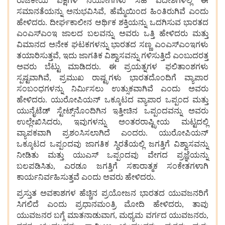
ರಾಜಕೀಯ
ಪಕ್ಷಗಳ
ನಿಯೋಗಗಳು
ಸಹ
ವಿದೇಶಗಳಲ್ಲಿ
ಈ
ಸಮಾನತೆಯನ್ನು
ಅನುಭವಿಸಿವೆ, ಹೆಮ್ಮೆಯಿಂದ
ಹಿಂತಿರುಗಿವೆ
ಎಂದು
ಹೇಳಿದರು. ದೀರ್ಘಕಾಲೀನ
ಆರ್ಥಿಕ
ಶಕ್ತಿಯನ್ನು
ಒದಗಿಸುವ
ಭಾರತದ
ಎಂಎಸ್‌ಎಂಇ
ಜಾಲದ
ಬಲವನ್ನು
ಅವರು
ಒತ್ತಿ
ಹೇಳಿದರು
ಮತ್ತು
ವಿಮಾನದ
ಅನೇಕ
ಘಟಕಗಳನ್ನು
ಭಾರತದ
ಸಣ್ಣ
ಎಂಎಸ್‌ಎಂಇಗಳು
ತಯಾರಿಸುತ್ತವೆ, ಇದು
ಜಾಗತಿಕ
ವಿಶ್ವಾಸವನ್ನು
ಗಳಿಸುತ್ತಿದೆ
ಎಂಬುದರತ್ತ
ಅವರು
ಬೆಟ್ಟು ಮಾಡಿದರು. ಈ
ಪ್ರಯತ್ನಗಳ
ಫಲಿತಾಂಶಗಳು
ಸ್ಪಷ್ಟವಾಗಿವೆ, ಪ್ರಮುಖ
ರಾಷ್ಟ್ರಗಳು
ಭಾರತದೊಂದಿಗೆ
ವ್ಯಾಪಾರ
ಸಂಬಂಧಗಳನ್ನು
ನಿರ್ಮಿಸಲು
ಉತ್ಸುಕವಾಗಿವೆ
ಎಂದು
ಅವರು
ಹೇಳಿದರು. ಯುರೋಪಿಯನ್
ಒಕ್ಕೂಟದ
ವ್ಯಾಪಾರ
ಒಪ್ಪಂದ
ಮತ್ತು
ಯುನೈಟೆಡ್
ಸ್ಟೇಟ್ಸ್‌ನೊಂದಿಗಿನ
ಇತ್ತೀಚಿನ
ಒಪ್ಪಂದವನ್ನು
ಅವರು
ಉಲ್ಲೇಖಿಸಿದರು, ಇವುಗಳನ್ನು
ಅಂತರರಾಷ್ಟ್ರೀಯ
ಮಟ್ಟದಲ್ಲಿ
ವ್ಯಾಪಕವಾಗಿ
ಪ್ರಶಂಸಿಸಲಾಗಿದೆ ಎಂದರು.
ಯುರೋಪಿಯನ್
ಒಕ್ಕೂಟದ
ಒಪ್ಪಂದವು
ಜಾಗತಿಕ
ಸ್ಥಿರತೆಯಲ್ಲಿ
ಜಗತ್ತಿಗೆ
ವಿಶ್ವಾಸವನ್ನು
ನೀಡಿತು
ಮತ್ತು
ಯುಎಸ್
ಒಪ್ಪಂದವು
ವೇಗದ
ಪ್ರಜ್ಞೆಯನ್ನು
ಬಲಪಡಿಸಿತು, ಎರಡೂ
ಜಗತ್ತಿಗೆ
ಸಕಾರಾತ್ಮಕ
ಸಂಕೇತಗಳಾಗಿ
ಕಾರ್ಯನಿರ್ವಹಿಸುತ್ತವೆ
ಎಂದು
ಅವರು
ಹೇಳಿದರು.
ಪ್ರಸ್ತುತ
ಅವಕಾಶಗಳ
ಹೆಚ್ಚಿನ
ಪ್ರಯೋಜನ
ಭಾರತದ
ಯುವಜನರಿಗೆ
ಸಿಗಲಿದೆ
ಎಂದು
ಪ್ರಧಾನಮಂತ್ರಿ
ಮೋದಿ
ಹೇಳಿದರು, ತಾವು
ಯುವಜನರ
ಬಗ್ಗೆ
ಮಾತನಾಡುವಾಗ, ಮಧ್ಯಮ
ವರ್ಗದ
ಯುವಜನರು,