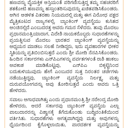
ಹಣವನ್ನು
ವೈಯಕ್ತಿಕ
ಆಸ್ತಿಯಂತೆ
ಪರಿಗಣಿಸುತ್ತಿದ್ದ
ತಮ್ಮ
ಸಹಚರರಿಗೆ
ಶತಕೋಟಿ
ಹಣವನ್ನು
ಹಸ್ತಾಂತರಿಸುವುದನ್ನು
ಖಚಿತಪಡಿಸಿಕೊಂಡರು.
ಆಗಿನ
ಆಡಳಿತ
ವಿತರಣಾ
ನಿಯಮದಲ್ಲಿ
ಮತ್ತು
ಈಗ
ವಿರೋಧ
ಪಕ್ಷದ
ಮೈತ್ರಿಕೂಟದ
ರಾಜ್ಯಗಳಲ್ಲಿ, ಬ್ಯಾಂಕಿಂಗ್
ವ್ಯವಸ್ಥೆಯು
ಕುಸಿತದ
ಅಂಚಿನಲ್ಲಿದೆ
ಎಂಬುದರತ್ತ
ಅವರು
ಗಮನ ಸೆಳೆದರು. ತಾವು
ಮೊದಲು
ಪ್ರಧಾನಮಂತ್ರಿಯಾದಾಗ, ವಿದೇಶಿ
ನಾಯಕರೊಬ್ಬರು
ಸುಧಾರಣೆಗಳನ್ನು
ಪ್ರಯತ್ನಿಸುವ
ಮೊದಲು
ಭಾರತದ
ಬ್ಯಾಂಕಿಂಗ್
ವ್ಯವಸ್ಥೆಯನ್ನು
ಅಧ್ಯಯನ
ಮಾಡಲು
ಸಲಹೆ
ನೀಡಿದ್ದರು, ಇದು
ವ್ಯವಹಾರಗಳ
ಭೀಕರ
ಸ್ಥಿತಿಯನ್ನು
ಪ್ರತಿಬಿಂಬಿಸುತ್ತದೆ
ಎಂದು
ಶ್ರೀ
ಮೋದಿ
ನೆನಪಿಸಿಕೊಂಡರು.
ಹಿಂದಿನ
ಸರ್ಕಾರಗಳು
ಎನ್‌ಪಿಎಗಳನ್ನು
ಪರ್ವತಗಳಂತೆ
ರಾಶಿ
ಹಾಕಲು
ಅವಕಾಶ
ಮಾಡಿಕೊಟ್ಟವು, ಎನ್‌ಪಿಎ
ಬಿಕ್ಕಟ್ಟಿನಿಂದ
ಬದುಕುಳಿಯುವುದು
ಹೇಗೆ
ಎಂಬುದರ
ಸುತ್ತ
ನಿರಂತರ
ಚರ್ಚೆಗಳು
ನಡೆಯುತ್ತಿದ್ದವು, ಬ್ಯಾಂಕಿಂಗ್
ವ್ಯವಸ್ಥೆಯ
ನಿರ್ಲಕ್ಷ್ಯ
ಮತ್ತು
ದುರುಪಯೋಗವನ್ನು
ಅವು ತೋರಿಸುತ್ತವೆ
ಎಂದು
ಅವರು
ಒತ್ತಿ
ಹೇಳಿದರು.
ಸವಾಲು
ಅಗಾಧವಾಗಿತ್ತು
ಎಂದು
ಪ್ರಧಾನಮಂತ್ರಿ
ಶ್ರೀ
ನರೇಂದ್ರ
ಮೋದಿ
ಹೇಳಿದರು, ಆದರೆ
ಸರ್ಕಾರವು
ಬ್ಯಾಂಕಿಂಗ್
ವ್ಯವಸ್ಥೆಯ
ಎಲ್ಲಾ
ಪಾಲುದಾರರನ್ನು
ವಿಶ್ವಾಸಕ್ಕೆ
ತೆಗೆದುಕೊಂಡು
ಬುದ್ಧಿವಂತಿಕೆಯಿಂದ
ವರ್ತಿಸಿತು. ಸುಧಾರಣೆಗಳು
ಅಗತ್ಯವಾಗಿದ್ದವು
ಮತ್ತು
ಅವುಗಳನ್ನು
ಧೈರ್ಯದಿಂದ
ಕೈಗೊಳ್ಳಲಾಯಿತು, ಪಾರದರ್ಶಕ
ವ್ಯವಸ್ಥೆಯನ್ನು