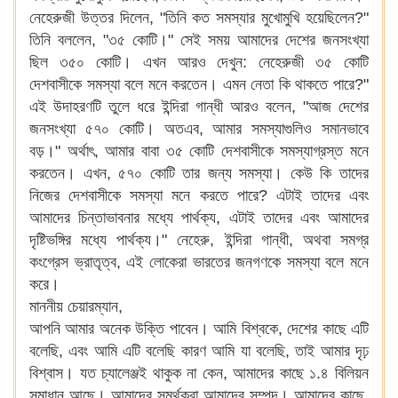
নেহেরুজী উত্তর দিলেন, "তিনি কত সমস্যার মুখোমুখি হয়েছিলেন?"
তিনি বললেন, "৩৫ কোটি।" সেই সময় আমাদের দেশের জনসংখ্যা
ছিল ৩৫০ কোটি। এখন আরও দেখুন: নেহেরুজী ৩৫ কোটি
দেশবাসীকে সমস্যা বলে মনে করতেন। এমন নেতা কি থাকতে পারে?"
এই উদাহরণটি তুলে ধরে ইন্দিরা গান্ধী আরও বলেন, "আজ দেশের
জনসংখ্যা ৫৭০ কোটি। অতএব, আমার সমস্যাগুলিও সমানভাবে
বড়।" অর্থাৎ, আমার বাবা ৩৫ কোটি দেশবাসীকে সমস্যাগ্রস্ত মনে
করতেন। এখন, ৫৭০ কোটি তার জন্য সমস্যা। কেউ কি তাদের
নিজের দেশবাসীকে সমস্যা মনে করতে পারে? এটাই তাদের এবং
আমাদের চিন্তাভাবনার মধ্যে পার্থক্য, এটাই তাদের এবং আমাদের
দৃষ্টিভঙ্গির মধ্যে পার্থক্য।" নেহেরু, ইন্দিরা গান্ধী, অথবা সমগ্র
কংগ্রেস ভ্রাতৃত্ব, এই লোকেরা ভারতের জনগণকে সমস্যা বলে মনে
করে।
মাননীয় চেয়ারম্যান,
আপনি আমার অনেক উক্তি পাবেন। আমি বিশ্বকে, দেশের কাছে এটি
বলেছি, এবং আমি এটি বলেছি কারণ আমি যা বলেছি, তাই আমার দৃঢ়
বিশ্বাস। যত চ্যালেঞ্জই থাকুক না কেন, আমাদের কাছে ১.৪ বিলিয়ন
সমাধান আছে। আমাদের সমর্থকরা আমাদের সম্পদ। আমাদের কাছে,