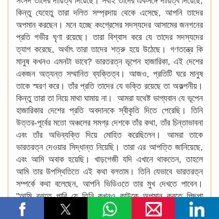
সংসদ তাদের দায়িত্ব দিয়েছে। সবাই তাদের একসঙ্গে দায়িত্ব দিয়েছে,
কিন্তু যেহেতু তারা দলিত সম্প্রদায় থেকে এসেছে, আপনি তাদের
অপমান করছেন। মনে হচ্ছে কংগ্রেসের সদস্যদের আসামের জনগনের
প্রতি গভীর ঘৃণা রয়েছে। তারা বিশ্বাস করে যে তাদের সদস্যদের
ত্যাগ করেছে, অর্থাৎ তারা তাদের শত্রু হয়ে উঠেছে। গণতন্ত্রে কি
মানুষ কখনও এমনটা ভাবে? ভারতরত্ন ভূপেন হাজারিকা, এই দেশের
একজন অত্যন্ত সম্মানিত ব্যক্তিত্ব। আজও, প্রতিটি ঘরে মানুষ
তাকে স্মরণ করে। তাঁর প্রতি তাদের যে ভক্তি রয়েছে তা অকল্পনীয়।
কিন্তু তারা তা নিয়ে মাথা ঘামায় না। আমরা যথেষ্ট ভাগ্যবান যে ভূপেন
হাজারিকার দেশের প্রতি অবদানকে স্বীকৃতি দিতে পেরেছি। তিনি
উত্তর-পূর্বের মতো অঞ্চলের সমগ্র দেশকে তাঁর কথা, তাঁর চিন্তাভাবনা
এবং তাঁর অভিব্যক্তি দিয়ে মোহিত করেছিলেন। আমরা তাকে
ভারতরত্ন দেওয়ার সিদ্ধান্ত নিয়েছি। তারা এর আপত্তি জানিয়েছে,
এবং আমি অবাক হয়েছি। খাড়গেজী যদি এখানে থাকতেন, তাহলে
আমি তার উপস্থিতিতে এই কথা বলতাম। তিনি যেভাবে ভারতরত্ন
সম্পর্কে কথা বলেছেন, আপনি ভিডিওতে তার মুখ দেখতে পাবেন।
"আমি বুঝতে পারি যে তিনি কখনও কাউকে অপমান করতে পিছপা
হননি।" এমনকি তারা ভূপেন হাজারিকাকে ভারতরত্ন প্রদানের