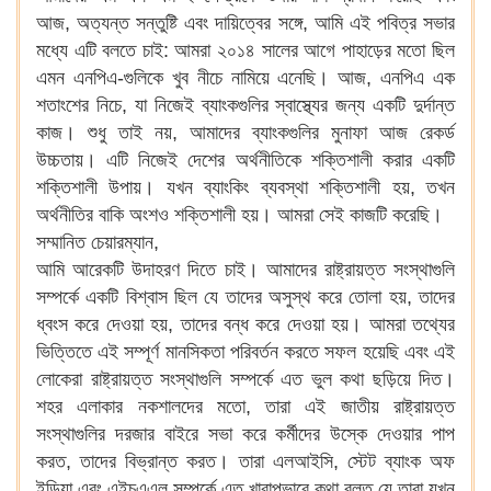
আজ, অত্যন্ত সন্তুষ্টি এবং দায়িত্বের সঙ্গে, আমি এই পবিত্র সভার
মধ্যে এটি বলতে চাই: আমরা ২০১৪ সালের আগে পাহাড়ের মতো ছিল
এমন এনপিএ-গুলিকে খুব নীচে নামিয়ে এনেছি। আজ, এনপিএ এক
শতাংশের নিচে, যা নিজেই ব্যাংকগুলির স্বাস্থ্যের জন্য একটি দুর্দান্ত
কাজ। শুধু তাই নয়, আমাদের ব্যাংকগুলির মুনাফা আজ রেকর্ড
উচ্চতায়। এটি নিজেই দেশের অর্থনীতিকে শক্তিশালী করার একটি
শক্তিশালী উপায়। যখন ব্যাংকিং ব্যবস্থা শক্তিশালী হয়, তখন
অর্থনীতির বাকি অংশও শক্তিশালী হয়। আমরা সেই কাজটি করেছি।
সম্মানিত চেয়ারম্যান,
আমি আরেকটি উদাহরণ দিতে চাই। আমাদের রাষ্ট্রায়ত্ত সংস্থাগুলি
সম্পর্কে একটি বিশ্বাস ছিল যে তাদের অসুস্থ করে তোলা হয়, তাদের
ধ্বংস করে দেওয়া হয়, তাদের বন্ধ করে দেওয়া হয়। আমরা তথ্যের
ভিত্তিতে এই সম্পূর্ণ মানসিকতা পরিবর্তন করতে সফল হয়েছি এবং এই
লোকেরা রাষ্ট্রায়ত্ত সংস্থাগুলি সম্পর্কে এত ভুল কথা ছড়িয়ে দিত।
শহর এলাকার নকশালদের মতো, তারা এই জাতীয় রাষ্ট্রায়ত্ত
সংস্থাগুলির দরজার বাইরে সভা করে কর্মীদের উস্কে দেওয়ার পাপ
করত, তাদের বিভ্রান্ত করত। তারা এলআইসি, স্টেট ব্যাংক অফ
ইন্ডিয়া এবং এইচএএল সম্পর্কে এত খারাপভাবে কথা বলত যে তারা যখন