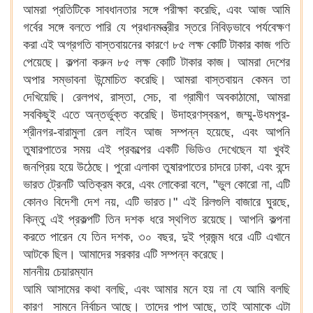
আমরা প্রতিটিকে সাবধানতার সঙ্গে পরীক্ষা করেছি, এবং আজ আমি
গর্বের সঙ্গে বলতে পারি যে প্রধানমন্ত্রীর স্তরে নিবিড়ভাবে পর্যবেক্ষণ
করা এই অগ্রগতি বাস্তবায়নের কারণে ৮৫ লক্ষ কোটি টাকার কাজ গতি
পেয়েছে। কল্পনা করুন ৮৫ লক্ষ কোটি টাকার কাজ। আমরা দেশের
অপার সম্ভাবনা উন্মোচিত করেছি। আমরা বাস্তবায়ন কেমন তা
দেখিয়েছি। রেলপথ, রাস্তা, সেচ, বা গ্রামীণ অবকাঠামো, আমরা
সবকিছুই এতে অন্তর্ভুক্ত করেছি। উদাহরণস্বরূপ, জম্মু-উধমপুর-
শ্রীনগর-বারামুলা রেল লাইন আজ সম্পন্ন হয়েছে, এবং আপনি
তুষারপাতের সময় এই প্রকল্পের একটি ভিডিও দেখেছেন যা খুবই
জনপ্রিয় হয়ে উঠেছে। পুরো এলাকা তুষারপাতের চাদরে ঢাকা, এবং বন্দে
ভারত ট্রেনটি অতিক্রম করে, এবং লোকেরা বলে, "ভুল কোরো না, এটি
কোনও বিদেশী দেশ নয়, এটি ভারত।" এই রিলগুলি বাজারে ঘুরছে,
কিন্তু এই প্রকল্পটি তিন দশক ধরে স্থগিত রয়েছে। আপনি কল্পনা
করতে পারেন যে তিন দশক, ৩০ বছর, দুই প্রজন্ম ধরে এটি এখানে
আটকে ছিল। আমাদের সরকার এটি সম্পন্ন করেছে।
মাননীয় চেয়ারম্যান
আমি আসামের কথা বলছি, এবং আমার মনে হয় না যে আমি বলছি
কারণ সামনে নির্বাচন আছে। তাদের পাপ আছে, তাই আমাকে এটা