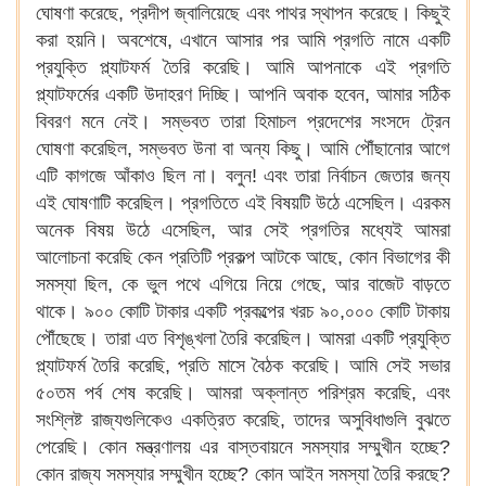
ঘোষণা করেছে, প্রদীপ জ্বালিয়েছে এবং পাথর স্থাপন করেছে। কিছুই
করা হয়নি। অবশেষে, এখানে আসার পর আমি প্রগতি নামে একটি
প্রযুক্তি প্ল্যাটফর্ম তৈরি করেছি। আমি আপনাকে এই প্রগতি
প্ল্যাটফর্মের একটি উদাহরণ দিচ্ছি। আপনি অবাক হবেন, আমার সঠিক
বিবরণ মনে নেই। সম্ভবত তারা হিমাচল প্রদেশের সংসদে ট্রেন
ঘোষণা করেছিল, সম্ভবত উনা বা অন্য কিছু। আমি পৌঁছানোর আগে
এটি কাগজে আঁকাও ছিল না। বলুন! এবং তারা নির্বাচন জেতার জন্য
এই ঘোষণাটি করেছিল। প্রগতিতে এই বিষয়টি উঠে এসেছিল। এরকম
অনেক বিষয় উঠে এসেছিল, আর সেই প্রগতির মধ্যেই আমরা
আলোচনা করেছি কেন প্রতিটি প্রকল্প আটকে আছে, কোন বিভাগের কী
সমস্যা ছিল, কে ভুল পথে এগিয়ে নিয়ে গেছে, আর বাজেট বাড়তে
থাকে। ৯০০ কোটি টাকার একটি প্রকল্পের খরচ ৯০,০০০ কোটি টাকায়
পৌঁছেছে। তারা এত বিশৃঙ্খলা তৈরি করেছিল। আমরা একটি প্রযুক্তি
প্ল্যাটফর্ম তৈরি করেছি, প্রতি মাসে বৈঠক করেছি। আমি সেই সভার
৫০তম পর্ব শেষ করেছি। আমরা অক্লান্ত পরিশ্রম করেছি, এবং
সংশ্লিষ্ট রাজ্যগুলিকেও একত্রিত করেছি, তাদের অসুবিধাগুলি বুঝতে
পেরেছি। কোন মন্ত্রণালয় এর বাস্তবায়নে সমস্যার সম্মুখীন হচ্ছে?
কোন রাজ্য সমস্যার সম্মুখীন হচ্ছে? কোন আইন সমস্যা তৈরি করছে?