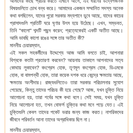
আমাদের কাছে প্রচার করতে এখানে আসে, এই ধরনের উদ্বেগজনক
বিষয়গুলিতে চোখ বন্ধ করে। আমাদের একজন সম্মানিত সদস্য অনেক
কথা বলছিলেন, যাদের পুরো সরকার মদ্যপানে ডুবে আছে, যাদের কাচের
প্রাসাদগুলি প্রতিটি ঘরে ঘৃণার উৎস হয়ে উঠেছে। এখন, সম্ভবত,
তিনি "কালো" শব্দটি পছন্দ করেন; প্রত্যেকেরই একটি অতীত আছে।
আমি ভাবছি কালো রঙের সঙ্গে তার অতীত কী?
মাননীয় চেয়ারম্যান,
এই সকল সহকর্মীদের উদ্দেশ্যে আজ আমি বলতে চাই, আপনারা
বিশ্বকে কতটা প্রতারণা করবেন? আয়নায় তাকালে আপনাদের সত্য
কোথায় লুকাবেন? কংগ্রেস হোক, তৃণমূল কংগ্রেস হোক, ডিএমকে
হোক, বা বামপন্থী হোক, তারা কয়েক দশক ধরে কেন্দ্রে ক্ষমতায় আছে,
ক্ষমতার অংশীদার। রাজ্যগুলিতেও তারা সরকার পরিচালনার সুযোগ
পেয়েছে, কিন্তু তাদের পরিচয় কী হয়ে গেছে? আজ, যখন চুক্তি নিয়ে
আলোচনা হয়, তারা গর্বের সঙ্গে কথা বলে। সেই সময়, যখন চুক্তি
নিয়ে আলোচনা হত, তখন বোফর্স চুক্তির কথা মনে পড়ে যেত। এই
চুক্তিগুলি কেবল তাদের পকেট ভরার জন্য কাজ করত। নাগরিকদের
জীবনে পরিবর্তন আনা তাদের অগ্রাধিকার ছিল না।
মাননীয় চেয়ারম্যান,