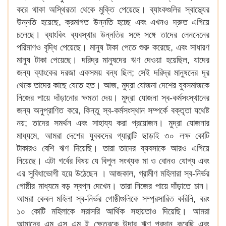
করে থাকা অস্থিরতা থেকে মুক্তি পেয়েছে। ব্যাংকগুলির স্বাস্থ্যের
উন্নতি হয়েছে, ক্রমাগত উন্নতি হচ্ছে এবং এখনও দ্রুত এগিয়ে
চলেছে। ব্যাংকিং ব্যবস্থার উন্নতির সঙ্গে সঙ্গে তাদের লেনদেনের
পরিমাণও বৃদ্ধি পেয়েছে। মানুষ টাকা পেতে শুরু করেছে, এবং সাধারণ
মানুষ টাকা পেয়েছে। দরিদ্র মানুষদের ঋণ দেওয়া হয়েছিল, যাদের
জন্য ব্যাংকের দরজা একসময় বন্ধ ছিল; সেই দরিদ্র মানুষদের দূর
থেকে তাদের কাছে যেতে হত। আজ, মুদ্রা যোজনা দেশের যুবসমাজকে
নিজের পায়ে দাঁড়ানোর ক্ষমতা দেয়। মুদ্রা যোজনা স্ব-কর্মসংস্থানের
জন্য অনুপ্রাণিত করে, কিন্তু স্ব-কর্মসংস্থান সম্পর্কে বক্তৃতা যথেষ্ট
নয়; তাদের সমর্থন এবং সাহায্য করা প্রয়োজন। মুদ্রা যোজনার
মাধ্যমে, আমরা দেশের যুবকদের গ্যারান্টি ছাড়াই ৩০ লক্ষ কোটি
টাকারও বেশি ঋণ দিয়েছি। তারা তাদের ব্যবসাকে আরও এগিয়ে
নিয়েছে। এটা গর্বের বিষয় যে বিপুল সংখ্যক মা ও বোনও যোগ্য এবং
এর সুবিধাভোগী হয়ে উঠেছেন । আজকাল, গ্রামীণ মহিলারা স্ব-নির্ভর
গোষ্ঠীর মাধ্যমে বড় স্বপ্ন দেখেন। তারা নিজের পায়ে দাঁড়াতে চান।
আমরা কেবল মহিলা স্ব-নির্ভর গোষ্ঠীগুলিকে সম্প্রসারিত করিনি, বরং
১০ কোটি মহিলাকে সরাসরি আর্থিক সহায়তাও দিয়েছি। আমরা
আমাদের এম এস এম ই ক্ষেত্রকে উদার ঋণ প্রদান করেছি এবং