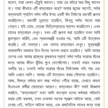
মডেল, তারা কেবল এটুকুই জানেন। তারা এর বাইরে আর কিছু জানেন
না। তারা কীভাবে এটি বাস্তবায়ন করে? আমার জন্মের আগেই, সর্দার
বল্লভভাই প্যাটেল নর্মদা নদীর উপর একটি বাঁধ নির্মাণের ধারণাটি কল্পনা
করেছিলেন। ধারণাটি চূড়ান্ত হয়েছিল, কিন্তু সর্দার সাহেব মারা
গেছেন। যাই হোক, নেহেরু ভিত্তিপ্রস্তর স্থাপন করেছিলেন। এখন
তাদের বাস্তবায়ন দেখুন। যখন এটি কল্পনা করা হয়েছিল তখন আমি
জন্মগ্রহণ করিনি, এবং প্রধানমন্ত্রী হওয়ার পর, আমি এটি উদ্বোধন
করেছি। এই অবস্থা। এবং তাদের বাস্তবায়ন দেখুন। মুখ্যমন্ত্রী
থাকাকালীন আমাকে তিন দিনের অনশন করতে হয়েছিল। আমি আমার
দেশের এবং আমার রাজ্যের কৃষকদের স্বার্থে নর্মদা সর্দার সরোবর বাঁধের
জন্য আমার জীবন ঝুঁকির মুখে ফেলেছিলাম। তখনই ভারত সরকার
নমনীয় হয়। তখনই সর্দার সরোবর বাঁধের নির্মাণকাজ গতি পায় এবং
আমি এখানে আসি। আমার এটি উদ্বোধন করার সৌভাগ্য হয়েছিল।
আজ, বিশুদ্ধ নর্মদার জল কচ্ছ পর্যন্ত পৌঁছে যাচ্ছে, যেখানে খাভদা
বিএসএফ কর্মীরা মোতায়েন আছেন। বাস্তবায়ন কী? সবাই জিজ্ঞাসা
করছিল, "বাস্তবায়ন!" যখন আমি কংগ্রেস দলের কর্মধারা পরিবর্তন
করার চেষ্টা করলাম, তখন দেখলাম অনেক প্রকল্প আটকে আছে, কেউ
দেখার নেই, ফাইলে আটকে আছে, এবং রাজনৈতিক লাভের জন্য তারা