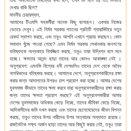
এবং অর্থনৈতিক বৈষম্যের কথা বলে, তখন কি মনে হয় এই দিনটিই
দেখার বাকি ছিল?
মাননীয় চেয়ারম্যান,
আমাদের টিএমসি সহকর্মীরা অনেক কিছু বলেছেন। একবার নিজের
ভেতরে দেখুন। এই নির্মম সরকার পতনের প্রতিটি প্যারামিটারে নতুন
রেকর্ড স্থাপন করছে, এবং তবুও আপনি এখানে প্রচার করছেন। কোন
সমাধান খুঁজে পাওয়া গেছে? এমন নির্মম সরকার সেখানকার জনগণের
ভবিষ্যৎকে অন্ধকারে নিমজ্জিত করছে, তবুও তারা উদ্বিগ্ন বলে মনে
হচ্ছে। ক্ষমতার আনন্দ ছাড়া তাদের আর কোনও আকাঙ্ক্ষা নেই ।
অনুপ্রবেশ: এমনকি বিশ্বের ধনী দেশগুলিও তাদের দেশ থেকে অবৈধ
নাগরিকদের বহিষ্কার করছে। আমাদের দেশে, অনুপ্রবেশকারীদের রক্ষা
করার জন্য আদালতের উপরও চাপ প্রয়োগ করা হচ্ছে। আমার দেশের
যুবসমাজ কীভাবে তাদের ক্ষমা করবে যারা অনুপ্রবেশকারীদের রক্ষা করার
জন্য তাদের ক্ষমতা প্রয়োগ করছে? এই অনুপ্রবেশকারীরা আমার
দেশের যুবসমাজের অধিকার কেড়ে নিচ্ছে, তাদের জীবিকা কেড়ে নিচ্ছে,
আদিবাসীদের জমি দখল করছে এবং তাদের ছেলেমেয়েদের জীবন বিপন্ন
করছে, তবুও তাদের উপর নারীদের উপর অত্যাচার অব্যাহত রয়েছে।
রাজনৈতিক লক্ষ্য অর্জন ছাড়া তাদের আর কিছুই করার নেই, তবুও তারা