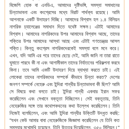
বিজেপি হোক বা এনডিএ, আমাদের দৃষ্টিভঙ্গি, সমস্যা সমাধানের
চিন্তাভাবনা এবং কংগ্রেসের মধ্যে বিরাট পার্থক্য রয়েছে। আমি
আপনাকে একটি উদাহরণ দিচ্ছি। আমাদের বিশ্বাস হল ১.৪ বিলিয়ন
নাগরিক চ্যালেঞ্জের সমাধান দিতে যথেষ্ট সক্ষম। এটাই আমাদের
বিশ্বাস। আমাদের নাগরিকদের উপর আমাদের বিশ্বাস আছে, তাদের
শক্তির উপর আমাদের আস্থা আছে এবং এটাই গণতন্ত্রের আসল
শক্তি। কিন্তু কংগ্রেস নাগরিকদেরকেই সমস্যা বলে মনে করে।
এখন, যদি আমি এর পরে তাদের ছেড়ে দেই, আমি জানি না তারা রাতে
ঘুমাতে পারবে কী না এবং আগামীকাল তাদের নির্যাতনের পরিকল্পনা করবে
কিনা। তবে আমি একটি উদাহরণ দিয়ে ব্যাখ্যা করতে চাই। এই
লোকেরা তাদের নাগরিকদের সম্পর্কে কীভাবে চিন্তা করত? দেশের
জনগণ সম্পর্কে নেহেরু এবং ইন্দিরা গান্ধীর চিন্তাভাবনা কী ছিল? আমি
সে বিষয়ে কথা বলতে চাই। ইন্দিরা গান্ধী একবার ইরান সফর
করেছিলেন এবং সেখানে বক্তৃতা দিচ্ছিলেন। সেই বক্তৃতায়, তিনি
নেহেরুজির সঙ্গে তার কথোপকথনের কথা উল্লেখ করেছিলেন। তিনি
নিজেই বলেছিলেন, এবং আমি ইন্দিরা গান্ধীর উক্তিটি উদ্ধৃত করছি:
"যখন কেউ আমার বাবা নেহেরুজিকে জিজ্ঞাসা করেছিলেন যে তিনি কত
সমস্যার মুখোমুখি হয়েছেন, তিনি উত্তর দিয়েছিলেন, ৩৫০ মিলিয়ন।"