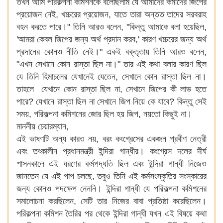
তখন আমি পরিকল্পনা কমিশনকে বলেছিলাম যে আমাদের কর্মীদের জিপের
প্রয়োজন নেই, খচ্চরের প্রয়োজন, যাতে তারা অন্তত তাদের সরবরাহ
বহন করতে পারে।" তিনি আরও বলেন, "কিন্তু আমাকে বলা হয়েছিল,
'আমরা কেবল জিপের জন্য অর্থ প্রদান করব,' কারণ খচ্চরের জন্য অর্থ
প্রদানের কোনও নীতি নেই।" একই বক্তৃতায় তিনি আরও বলেন,
"এখন সেখানে কোন রাস্তা ছিল না।" তার এই কথা বলার কারণ ছিল
যে তিনি হিমাচলের যেখানেই যেতেন, সেখানে কোন রাস্তা ছিল না।
তাহলে যেখানে কোন রাস্তা ছিল না, সেখানে জিপের কী লাভ হতে
পারে? যেখানে রাস্তা ছিল না সেখানে জিপ নিয়ে কে যাবে? কিন্তু সেই
সময়, পরিকল্পনা কমিশনের জোর ছিল হয় জিপ, নয়তো কিছুই না।
মাননীয় চেয়ারম্যান,
এই ভাষণটি অন্য কারও নয়, বরং কংগ্রেসের একজন প্রবীণ নেত্রী
এবং তৎকালীন প্রধানমন্ত্রী ইন্দিরা গান্ধীর। কংগ্রেস দলের দীর্ঘ
শাসনকালে এই ধরণের কর্মপদ্ধতি ছিল এবং ইন্দিরা গান্ধী নিজেও
জানতেন যে এই পাপ চলছে, তবুও তিনি এই কর্মসংস্কৃতির সংস্কারের
জন্য কোনও পদক্ষেপ নেননি। ইন্দিরা গান্ধী যে পরিকল্পনা কমিশনের
সমালোচনা করছিলেন, সেটি তার নিজের বাবা প্রতিষ্ঠা করেছিলেন।
পরিকল্পনা কমিশন তৈরির পর থেকে ইন্দিরা গান্ধী যখন এই বিষয়ে কথা