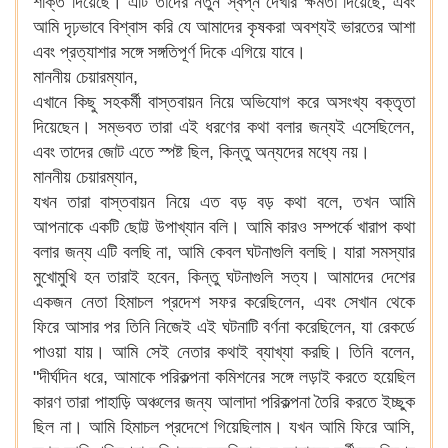
শক্তি দিয়েছে। এটি তাদের নতুন স্বপ্ন দেখার ক্ষমতা দিয়েছে, এবং
আমি দৃঢ়ভাবে বিশ্বাস করি যে আমাদের কৃষকরা অবশ্যই ভারতের আশা
এবং প্রত্যাশার সঙ্গে সঙ্গতিপূর্ণ দিকে এগিয়ে যাবে।
মাননীয় চেয়ারম্যান,
এখানে কিছু সহকর্মী বাস্তবায়ন নিয়ে অভিযোগ করে অসংখ্য বক্তৃতা
দিয়েছেন। সম্ভবত তারা এই ধরণের কথা বলার জন্যই এসেছিলেন,
এবং তাদের জোট এতে স্পষ্ট ছিল, কিন্তু অন্যদের মধ্যে নয়।
মাননীয় চেয়ারম্যান,
যখন তারা বাস্তবায়ন নিয়ে এত বড় বড় কথা বলে, তখন আমি
আপনাকে একটি ছোট্ট উপাখ্যান বলি। আমি কারও সম্পর্কে খারাপ কথা
বলার জন্য এটি বলছি না, আমি কেবল ঘটনাগুলি বলছি। যারা সমস্যার
মুখোমুখি হন তারাই হবেন, কিন্তু ঘটনাগুলি সত্য। আমাদের দেশের
একজন নেতা হিমাচল প্রদেশ সফর করেছিলেন, এবং সেখান থেকে
ফিরে আসার পর তিনি নিজেই এই ঘটনাটি বর্ণনা করেছিলেন, যা রেকর্ডে
পাওয়া যায়। আমি সেই নেতার কথাই ব্যাখ্যা করছি। তিনি বলেন,
"দীর্ঘদিন ধরে, আমাকে পরিকল্পনা কমিশনের সঙ্গে লড়াই করতে হয়েছিল
কারণ তারা পাহাড়ি অঞ্চলের জন্য আলাদা পরিকল্পনা তৈরি করতে ইচ্ছুক
ছিল না। আমি হিমাচল প্রদেশে গিয়েছিলাম। যখন আমি ফিরে আসি,