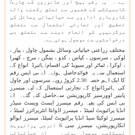
ہے ۔ یہ رقم بیج اور جانوروں کے چارے/
کاسمیٹکس کے شعبوں سے تعلق رکھنے والے
کاروباری اداروں سے حیاتیاتی وسائل کی
تحقیق اور تجارتی استعمال سے متعلق
سرگرمیوں کو انجام دینے سے متعلق دس
درخواستوں سے موصول ہوئی ہے۔
مختلف زراعتی حیاتیاتی وسائل بشمول چاول ، پیاز ،
لوکی ، سرسوں ، کپاس ، کدو ، بینگن ، مرچ ، کھیرا
، اوکرا ، ٹماٹر اور سیویڈ کی اقسام/ہائبرڈ انواع کے
استعمال سے یہ فوائدحاصل ہوئے۔ اے بی ایس رقم
کا ایک اہم حصہ 2.30 کروڑ روپے سرسوں اور چاول
کی ہائبرڈانواع کے تجارتی استعمال کے لیے میسرز
پاینیر اوورسیز کارپوریشن سےحاصل کئے گئے۔ اے
بی ایس کی بقیہ رقم میسرز ایسٹ ویسٹ سیڈز
انڈیا پرائیویٹ لمیٹڈ ، میسرز اڈوانٹا انٹرپرائزز لمیٹڈ ،
میسرز ٹوکیٹا سیڈ انڈیا پرائیویٹ لمیٹڈ، میسرز ایوالو
انکارپوریشن، میسرز سی 6 انرجی پرائیویٹ
لمیٹڈسے موصول ہوئی۔ ان حیاتیاتی