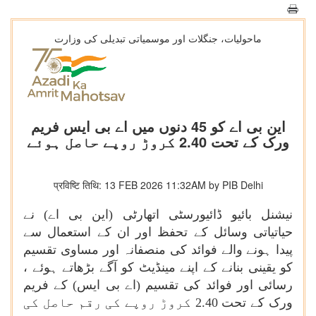
ماحولیات، جنگلات اور موسمیاتی تبدیلی کی وزارت
این بی اے کو 45 دنوں میں اے بی ایس فریم
ورک کے تحت 2.40 کروڑ روپے حاصل ہوئے
प्रविष्टि तिथि: 13 FEB 2026 11:32AM by PIB Delhi
نیشنل بائیو ڈائیورسٹی اتھارٹی (این بی اے) نے
حیاتیاتی وسائل کے تحفظ اور ان کے استعمال سے
پیدا ہونے والے فوائد کی منصفانہ اور مساوی تقسیم
کو یقینی بنانے کے اپنے مینڈیٹ کو آگے بڑھاتے ہوئے ،
رسائی اور فوائد کی تقسیم (اے بی ایس) کے فریم
ورک کے تحت 2.40 کروڑ روپے کی رقم حاصل کی