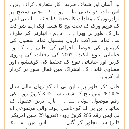
لیے آسان اور شفاف طریقہ کار متعارف کرائے ہیں ،
اس بات کو یقینی بناتے ہوئے کہ نچلی سطح پر
برادریوں کے مفادات کا تحفظ کیا جائے ۔ اے بی ایس
کے فریم ورک کے تحت بیج کا شعبہ ایک اہم شراکت
دار کے طور پر ابھرا ہے۔ تاہم ، اتھارٹی کی طرف
سے تمام شراکت داروں بشمول تمام شعبوں کی
کمپنیوں کی حوصلہ افزائی کی جاتی ہے کہ وہ
حیاتیاتی تنوع ایکٹ، 2002 کی دفعات کی پیروی
کریں اور حیاتیاتی تنوع کے تحفظ کی کوششوں اور
مساوی فائدے کے اشتراک میں فعال طور پر کردار
ادا کریں۔
قابل ذکر طور پر ، این بی اے کو رواں مالی سال
2025-26 میں بیج کے شعبے سے 3.42 کروڑ روپے کی
رقم موصول ہوئی ہے ۔ تازہ ترین حصول کے
ساتھ ، این بی اے کو حاصل ہونے والی مجموعی اے
بی ایس رقم 266 کروڑ روپے (تقریبا 29 ملین امریکی
ڈالر) سے تجاوز کر گئی ہے ۔ اس میں سے 83