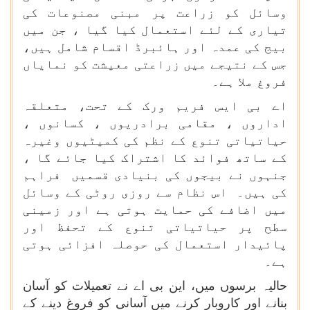
وسائل کو زراعت پر مبنی مصنوعات کی
تیاری کے لئے استعمال کیا گیا ، جن میں
بیج کی عمدہ اور ہائبرڈ اقسام شامل ہیں،
جس کے نتیجے میں زراعتی معیشت کو نمایاں
فروغ ملا ہے۔
اے بی ایس فریم ورک کے تحت، متعلقہ
اداروں ، مقامی برادریوں ، کسانوں ،
حیاتیاتی تنوع کے نظم کی کمیٹیوں وغیرہ
کے ساتھ فوائد کا اشتراک کیا جائے گا ،
جنہوں نے بیجوں کی بنیادی قسمیں فراہم
کی ہیں۔ اس نظام سے روزی روٹی کے وسائل
میں اضافے کی حمایت ہوتی ہے اور زمینی
سطح پر حیاتیاتی تنوع کے تحفظ اور
پائیدار استعمال کی حوصلہ افزائی ہوتی
ہے۔
حالیہ برسوں میں، این بی اے نے تعمیلات کو آسان
بنانے اور کاروبار کرنے میں آسانی کو فروغ دینے کے