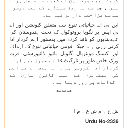
کروڑ روپے صرف بیج کے شعبے سے حاصل ہوئے
ہیں ، جس سے یہ ریڈ سینڈرس کے بعد دوسرا
سب سے بڑا حصہ دار بن گیا ہے۔
این بی اے حیاتیاتی تنوع سے متعلق کنونشن اور اے
بی ایس پر نگویا پروٹوکول کے تحت ہندوستان کی
عہدبندیوں کو نافذ کرنے میں بدستور اہم کردار ادا
کرتی رہی ہے، جبکہ قومی حیاتیاتی تنوع کے اہداف
اور کنمنگ-مونٹریال گلوبل بائیو ڈائیورسٹی فریم
ورک خاص طور پر ٹارگیٹ-13 کے حصول میں اپنا
کردار ادا کررہی ہے ۔ یہ ہدف اے بی ایس
کی میکانزم کے لیے قانون سازی کے
اقدامات پر زور دیتا ہے ۔
******
ش ح ۔ م ش ع
۔ م ا
U
rdu
No-2339