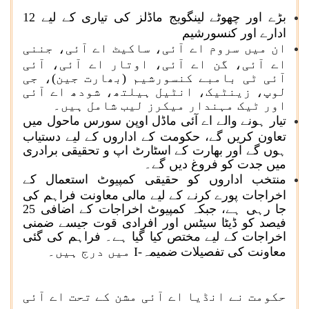
بڑے اور چھوٹے لینگویج ماڈلز کی تیاری کے لیے 12
ادارے اور کنسورشیم
ان میں سروم اے آئی، ساکیٹ اے آئی، جننی
اے آئی، گن اے آئی، اوتار اے آئی، آئی
آئی ٹی بامبے کنسورشیم (بھارت جین)، جی
لوپ، زینٹیک، انٹیل ہیلتھ، شودھ اے آئی
اور ٹیک مہندار میکرز لیب شامل ہیں۔
تیار ہونے والے اے آئی ماڈل اوپن سورس ماحول میں
تعاون کریں گے، حکومت کے اداروں کے لیے دستیاب
ہوں گے اور بھارت کے اسٹارٹ اپ و تحقیقی برادری
میں جدت کو فروغ دیں گے۔
منتخب اداروں کو حقیقی کمپیوٹ استعمال کے
اخراجات پورے کرنے کے لیے مالی معاونت فراہم کی
جا رہی ہے، جبکہ کمپیوٹ اخراجات کے اضافی 25
فیصد کو ڈیٹا سیٹس اور افرادی قوت جیسے ضمنی
اخراجات کے لیے مختص کیا گیا ہے۔ فراہم کی گئی
معاونت کی تفصیلات ضمیمہ-
I
میں درج ہیں۔
حکومت نے انڈیا اے آئی مشن کے تحت اے آئی