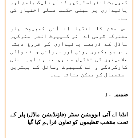
کمپیوٹ انفراسٹرکچر کے لیے ایک جامع اور
پائیداری پر مبنی حکمتِ عملی اختیار کی
ہے۔
اس مشن کا انڈیا اے آئی کمپیوٹ پلر
مشترکہ قومی اے آئی کمپیوٹ انفراسٹرکچر
ماڈل کے ذریعے پائیداری کو فروغ دیتا
ہے، جو بکھری ہوئی اور دہرائی جانے والی
صلاحیتوں کی تشکیل سے بچاتا ہے اور اعلیٰ
کارکردگی والے کمپیوٹ وسائل کے بہترین
استعمال کو ممکن بناتا ہے۔
ضمیمہ -
I
انڈیا اے آئی انوویشن سنٹر (فاؤنڈیشن ماڈل) پلر کے
تحت منتخب تنظیموں کو تعاون فراہم کیا گیا