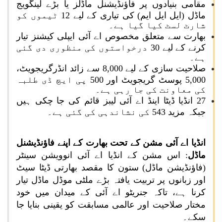
مقامی بنیادوں پر فاؤنڈیشنل ماڈلز یا بڑے لینگویج
ماڈل (ایل ایل ایم) کی تیاری کے لیے 12 ٹیموں کو
شارٹ لسٹ کیا گیا ہے۔
بھارت سے متعلق مخصوص اے آئی ایپلی کیشنز تیار
کرنے کے لیے 30 درخواستوں کی منظوری دی گئی
ہے۔
صلاحیت سازی کے لیے 8,000 سے زائد انڈرگریجویٹ،
5,000 پوسٹ گریجویٹ اور 500 پی ایچ ڈی طلبہ
کی معاونت کی جا رہی ہے۔
27 انڈیا ڈیٹا اینڈ اے آئی لیبز قائم کی جا چکی ہیں
جبکہ مزید 543 کی نشاندہی کی گئی ہے۔
انڈیا اے آئی مشن کے تحت بھارت کے اپنے فاؤنڈیشنل
ماڈل
: اس مشن کے انڈیا اے آئی انوویشن سینٹر
(فاؤنڈیشن ماڈل) ستون کا مقصد بھارتی ڈیٹا سیٹ
اور زبانوں پر تربیت یافتہ بڑے ملٹی موڈل ماڈل تیار
کرنا ہے، تاکہ جنریٹو اے آئی کے میدان میں خود
مختار صلاحیت اور عالمی مسابقت کو یقینی بنایا جا
سکے۔