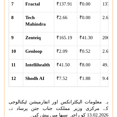
7
Fractal
₹137.91
₹0.00
137.91
8
Tech
₹2.66
₹0.00
2.66
Mahindra
9
Zenteiq
₹165.19
₹41.30
206.49
10
Genloop
₹2.09
₹0.52
2.61
11
Intellihealth
₹41.50
₹8.00
49.50
12
Shodh AI
₹7.52
₹1.88
9.40
یہ معلومات الیکٹرانکس اور انفارمیشن ٹیکنالوجی
کے مرکزی وزیر مملکت جناب جتن پرساد نے
13.02.2026 کو راجیہ سبھا میں پیش کی۔