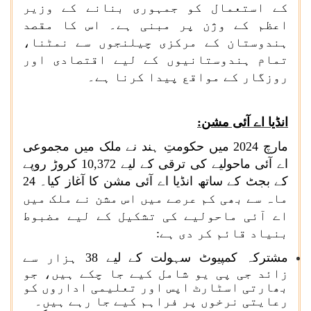
کے استعمال کو جمہوری بنانے کے وزیر
اعظم کے وژن پر مبنی ہے۔ اس کا مقصد
ہندوستان کے مرکزی چیلنجوں سے نمٹنا،
تمام ہندوستانیوں کے لیے اقتصادی اور
روزگار کے مواقع پیدا کرنا ہے۔
انڈیا اے آئی مشن:
مارچ 2024 میں حکومتِ ہند نے ملک میں مجموعی
اے آئی ماحولیے کی ترقی کے لیے 10,372 کروڑ روپے
کے بجٹ کے ساتھ انڈیا اے آئی مشن کا آغاز کیا۔ 24
ماہ سے بھی کم عرصے میں اس مشن نے ملک میں
اے آئی ماحولیے کی تشکیل کے لیے مضبوط
بنیاد قائم کر دی ہے:
مشترکہ کمپیوٹ سہولت کے لیے 38 ہزار سے
زائد جی پی یو شامل کیے جا چکے ہیں، جو
بھارتی اسٹارٹ اپس اور تعلیمی اداروں کو
رعایتی نرخوں پر فراہم کیے جا رہے ہیں۔