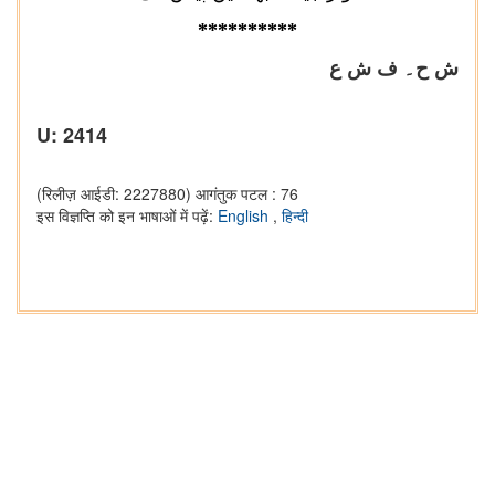
********
**
ش ح۔ ف ش ع
U: 2414
(रिलीज़ आईडी: 2227880)
आगंतुक पटल : 76
इस विज्ञप्ति को इन भाषाओं में पढ़ें:
English
,
हिन्दी