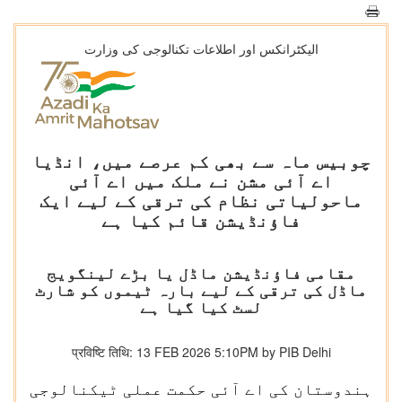
الیکٹرانکس اور اطلاعات تکنالوجی کی وزارت
چوبیس ماہ سے بھی کم عرصے میں، انڈیا
اے آئی مشن نے ملک میں اے آئی
ماحولیاتی نظام کی ترقی کے لیے ایک
فاؤنڈیشن قائم کیا ہے
مقامی فاؤنڈیشن ماڈل یا بڑے لینگویج
ماڈل کی ترقی کے لیے بارہ ٹیموں کو شارٹ
لسٹ کیا گیا ہے
प्रविष्टि तिथि: 13 FEB 2026 5:10PM by PIB Delhi
ہندوستان کی اے آئی حکمت عملی ٹیکنالوجی