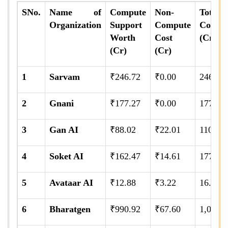
SNo.
Name of
Compute
Non-
Total
Organization
Support
Compute
Cost
Worth
Cost
(Cr)
(Cr)
(Cr)
1
Sarvam
₹246.72
₹0.00
246.72
2
Gnani
₹177.27
₹0.00
177.27
3
Gan AI
₹88.02
₹22.01
110.03
4
Soket AI
₹162.47
₹14.61
177.08
5
Avataar AI
₹12.88
₹3.22
16.10
6
Bharatgen
₹990.92
₹67.60
1,058.5