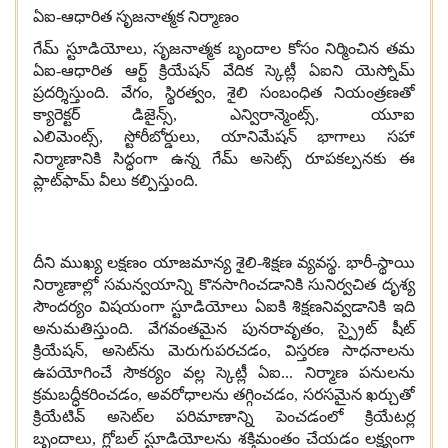
ఏఐ
-
ఆధారిత సృజనాత్మక నిర్మాణం
గేమ్ స్టూడియోలు
,
సృజనాత్మక బృందాల కోసం నిర్మించిన తమ
ఏఐ
-
ఆధారిత ఆర్ట్ క్రియేషన్ వేదిక స్కెట్లీ ఏఐని యెస్నోమ్
ప్రదర్శిస్తుంది
.
వేగం
,
స్థిరత్వం
,
శైలి సంబంధిత నియంత్రణతో
క్యారెక్టర్ డిజైన్స్
,
ఎన్విరాన్మెంట్స్
,
యూఐ
ఎలిమెంట్స్
,
స్టోరీబోర్డులు
,
యానిమేషన్ భాగాలు సహా
నిర్మాణానికి సిద్ధంగా ఉన్న గేమ్ అసెట్స్ రూపకల్పనకు ఈ
ప్లాట్‌ఫామ్ వీలు కల్పిస్తుంది
.
దీని ముఖ్య లక్షణం యాజమాన్య శైలి
-
శిక్షణ వ్యవస్థ
.
భారీ
-
స్థాయి
నిర్మాణాల్లో సమన్వయాన్ని కొనసాగించడానికి సునిర్వచిత దృశ్య
సౌందర్యం విషయంగా స్టూడియోలు ఏఐకి శిక్షణనివ్వడానికి ఇది
అనుమతిస్తుంది
.
వేగవంతమైన పునరావృతం
,
స్ప్రైట్ షీట్
క్రియేషన్
,
అసెట్‌ను మెరుగుపరచడం
,
విస్తరణ సాధనాలను
ఉపయోగించే సౌకర్యం వల్ల స్కెట్లీ ఏఐ
...
నిర్మాణ పనులను
క్రమబద్ధీకరించడం
,
అవరోధాలను తగ్గించడం
,
సరసమైన ఖర్చుతో
క్రియేటివ్ అసెట్‌ల పరిమాణాన్ని పెంచడంలో క్రియేటర్ల
బృందాలు
,
గ్లోబల్ స్టూడియోలను శక్తిమంతం చేయడం లక్ష్యంగా