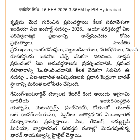
प्रविष्टि तिथि: 16 FEB 2026 3:36PM by PIB Hyderabad
కృత్రిమ మేధ గురించిన ప్రపంచస్థాయి కీలక సమావేశంగా
ఇండియా ఏఐ ఇంపాక్ట్ సదస్సు
- 2026...
ఆయా పరిశ్రమల్లో ఏఐ
పరివర్తనాత్మక ప్రభావాన్ని అన్వేషించడం కోసం
ప్రభుత్వాలు
,
సాంకేతిక
ప్రముఖులు
,
అంకురసంస్థలు
,
పెట్టుబడిదారులు
,
పరిశోధకులు
,
విధాన
రూపకర్తలను ఒకచోట చేర్చే వేదికగా నిలిచింది
.
వాస్తవ
ప్రపంచంలో ఏఐ అనువర్తనాలను ప్రదర్శించడానికి
,
ప్రపంచ
సహకారాన్ని పెంపొందించడానికి కీలక వేదికగా నిలిచిన ఈ
సదస్సు
...
ఏఐ
-
ఆధారిత ఆవిష్కరణలకు ప్రధాన కేంద్రంగా భారత్
స్థానాన్ని మరింత బలోపేతం చేస్తుంది
.
గేమింగ్
-
ఇంటరాక్టివ్ టెక్నాలజీ కేటగిరీ కింద అయిదు అగ్రగామి
భారతీయ అంకురసంస్థలైన
యెస్నోమ్
,
మెటాస్పోర్ట్స్
(
హిట్‌వికెట్
),
కోయోజో
,
యూత్
బజ్
(
అవర్‌కాడియమ్
),
ఎవైవీలు అత్యాధునిక ఏఐ
-
ఆధారిత
పరిష్కారాలను ప్రదర్శిస్తాయి
.
ఏఐ
,
గేమింగ్
,
ఇమ్మర్సివ్
మీడియా
,
వ్యాపారరంగ పరివర్తన రంగాల్లో మెరుగవుతున్న
భారత్ నాయకత్వాన్ని హైలైట్ చేస్తాయి
.