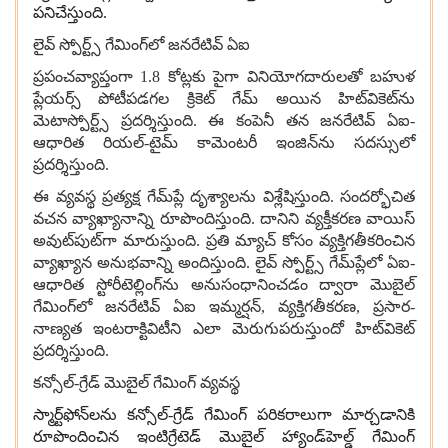
పనిచేస్తుంది
.
లైవ్ స్పోర్ట్స్ గేమింగ్‌లో జనరేటివ్ ఏఐ
ప్రపంచవ్యాప్తంగా 1.8
కోట్లకు పైగా వినియోగదారులతో బహుళ
ప్లేయర్స్ పోటీపడగల క్రికెట్ గేమ్ అయిన హిట్‌వికెట్‌ను
మెటాస్పోర్ట్స్ ప్రదర్శిస్తుంది
.
ఈ కంపెనీ తన జనరేటివ్ ఏఐ
-
ఆధారిత రియల్
-
టైమ్ కామెంటరీ ఇంజిన్‌ను సదస్సులో
ప్రదర్శిస్తుంది.
ఈ వ్యవస్థ ప్రత్యక్ష గేమ్‌ప్లే దృశ్యాలను విశ్లేషిస్తుంది.
సందర్భోచిత
వచన వ్యాఖ్యానాన్ని రూపొందిస్తుంది
.
దానిని వ్యక్తీకరణ వాయిస్
అవుట్‌పుట్‌గా మారుస్తుంది
.
ప్రతి మ్యాచ్‌ కోసం వ్యక్తిగతీకరించిన
వ్యాఖ్యాన అనుభవాన్ని అందిస్తుంది
.
లైవ్ స్పోర్ట్స్ గేమ్‌ప్లేలో ఏఐ
-
ఆధారిత స్టోరీటెల్లింగ్‌ను అనుసంధానించడం ద్వారా మొబైల్
గేమింగ్‌లో జనరేటివ్ ఏఐ ఇమ్మర్షన్
,
వ్యక్తిగతీకరణ
,
ప్రసార
-
నాణ్యత ఇంటరాక్టివిటీని ఎలా మెరుగుపరుస్తుందో హిట్‌వికెట్
ప్రదర్శిస్తుంది.
కన్సోల్-గ్రేడ్ మొబైల్ గేమింగ్ వ్యవస్థ
స్మార్ట్‌ఫోన్‌లను కన్సోల్
-
గ్రేడ్ గేమింగ్ పరికరాలుగా మార్చడానికి
రూపొందించిన ఇంటిగ్రేటెడ్ మొబైల్ హ్యాండ్‌హెల్డ్ గేమింగ్