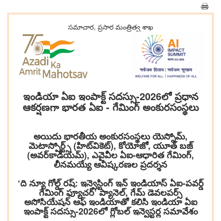
సమాచార, ప్రసార మంత్రిత్వ శాఖ
ఇండియా ఏఐ ఇంపాక్ట్ సదస్సు-2026లో ప్రధాన
ఆకర్షణగా భారత ఏఐ - గేమింగ్ అంకురసంస్థలు
అయిదు భారతీయ అంకురసంస్థలు యెస్నోమ్,
మెటాస్పోర్ట్స్ (హిట్‌వికెట్), కోయోజో, యూత్ బజ్
(అవర్‌కాడియమ్), ఎవైవీల ఏఐ-ఆధారిత గేమింగ్,
లీనమయ్యే ఆవిష్కరణల ప్రదర్శన
‘ది న్యూ గోల్డ్ రష్: ఇన్వెస్టింగ్ ఇన్ ఇండియాస్ ఏఐ-పవర్డ్
గేమింగ్ ఫ్యూచర్’ ప్యానెల్, గేమ్ డెవలపర్స్
అసోసియేషన్ ఆఫ్ ఇండియాతో కలిసి ఇండియా ఏఐ
ఇంపాక్ట్ సదస్సు-2026లో గ్లోబల్ ఇన్వెస్టర్ల సమావేశం