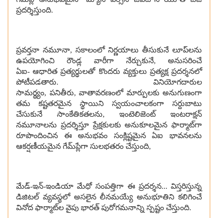
ప్రదర్శిస్తుంది.
ప్రవర్తనా నమూనా,
సకాలంలో నిర్ణయాలు తీసుకునే లూప్‌లను
ఉపయోగించి రౌండ్ల వారీగా నేర్చుకునే
,
అనుసరించే
ఏఐ
-
ఆధారిత ప్రత్యర్థులతో కొందరు వ్యక్తులు ప్రత్యక్ష ప్రదర్శనలో
పోటీపడతారు
.
వినియోగదారుల
సామర్థ్యం
,
పనితీరు
,
వాతావరణంలో మార్పులకు అనుగుణంగా
తమ కష్టతరమైన స్థాయిని స్వయంచాలకంగా సర్దుబాటు
చేసుకునే సాంకేతికతలను
,
ఇంటెలిజెంట్ ఇంటరాక్షన్
నమూనాలను ప్రదర్శిస్తూ ప్రేక్షకులకు అనుకూలమైన ఫార్మాట్‌గా
రూపొందించిన ఈ అనుభవం సంక్లిష్టమైన ఏఐ భావనలను
ఆకర్షణీయమైన గేమ్‌ప్లేగా సులభతరం చేస్తుంది,
మేడ్-
ఇన్
-
ఇండియా మేధో సంపత్తిగా ఈ ప్రదర్శన
...
విస్తరిస్తున్న
డిజిటల్ వ్యవస్థలో అసలైన లీనమయ్యే అనుభూతిని కలిగించే
వినోద ఫార్మాట్‌ల వైపు భారత్ పురోగమనాన్ని స్పష్టం చేస్తుంది.