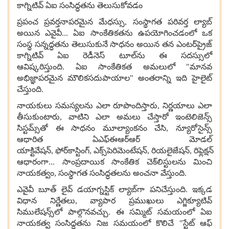
కాగ్నిటివ్ ఏఐ సంసిద్ధతను తెలుసుకోవడం
ప్రపంచ ప్రవర్తనాపరమైన మేధస్సు,
సంస్థాగత పరివర్త ల్యాబ్
అయిన ఎవైవీ
...
ఏఐ సాంకేతికతను ఉపయోగించడంలో ఒక
సంస్థ సన్నద్ధతను తెలుసుకునే సాధనం అయిన తన ఎంటర్‌ప్రైజ్
కాగ్నిటివ్ ఏఐ రెడీనెస్ టూల్‌ను ఈ సదస్సులో
ఆవిష్కరిస్తుంది
.
ఏఐ సాంకేతికత అమలులో
"
మానవ
అభిజ్ఞాపరమైన మౌలికసదుపాయాల
"
అంతరాన్ని ఇది హైలైట్
చేస్తుంది.
నాయకులు సమస్యలను ఎలా రూపొందిస్తారు,
నిర్ణయాలు ఎలా
తీసుకుంటారు
,
వాటిని ఎలా అమలు చేస్తారో ఇంటెలిజెన్స్
సిస్టమ్స్‌తో ఈ సాధనం మూల్యాంకనం చేసి
,
న్యూరోసైన్స్
ఆధారిత ఏఎఫ్ఈఆర్ఆర్ మోడల్
యాక్టివేషన్
,
ఫోర్‌కాస్టింగ్
,
ఎక్స్‌పెరిమెంటేషన్
,
రియలైజేషన్
,
రిఫ్లెక్షన్
ఆధారంగా
...
సాంప్రదాయిక సాంకేతిక చెక్‌లిస్టులను మించి
నాయకత్వం
,
సంస్థాగత సంసిద్ధతలను అంచనా వేస్తుంది.
ఎవైవీ బూత్ లైవ్ డయాగ్నస్టిక్ ల్యాబ్‌గా పనిచేస్తుంది.
ఇక్కడ
విధాన నిర్ణేతలు
,
వ్యాపార ప్రముఖులు ఎగ్జిక్యూటివ్
సిములేషన్స్‌లో పాల్గొనవచ్చు
.
ఈ సమ్మిట్ సమయంలో ఏఐ
నాయకత్వ సంసిద్ధతను నిజ సమయంలో కొలిచే
"
స్టేట్ ఆఫ్