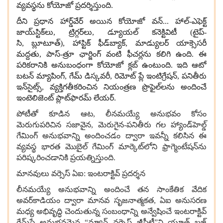
వ్యవస్థను కోయోజో ప్రదర్శిస్తుంది
.
దీని ప్రధాన హార్డ్‌వేర్ అయిన కోయోజో వన్
...
హాల్
-
ఎఫెక్ట్
జాయ్‌స్టిక్‌లు
,
ట్రిగ్గర్‌లు
,
డ్యూయల్ కనెక్టివిటీ
(
టైప్
-
సి
,
బ్లూటూత్
),
హాప్టిక్ ఫీడ్‌బ్యాక్
,
మాడ్యులర్ యాక్సెసరీ
మద్దతు
,
పాస్
-
త్రూ ఛార్జింగ్‌ వంటి ఫీచర్లను కలిగి ఉంది
.
ఈ
పరికరానికి అనుబంధంగా కోయోజో క్లబ్ ఉంటుంది
.
ఇది ఆటో
బటన్ మ్యాపింగ్
,
గేమ్ డిస్కవరీ
,
రిమోట్ ప్లే ఇంటిగ్రేషన్
,
పనితీరు
ఇన్‌సైట్స్
,
వ్యక్తిగతీకరించిన నియంత్రణ ప్రొఫైల్‌లను అందించే
ఇంటెలిజెంట్ ప్లాట్‌ఫారమ్ లేయర్
.
పోటీతో కూడిన ఆట,
లీనమయ్యే అనుభవం కోసం
మెరుగుపరిచిన సజావైన
,
మెరుగైన
-
పనితీరు గల హ్యాండ్‌హెల్డ్
గేమింగ్ అనుభవాన్ని అందించడం ద్వారా ఇవన్నీ కలిసిన ఈ
వ్యవస్థ భారత మొబైల్ గేమింగ్ మార్కెట్‌లోని ఫ్రాగ్మెంటేషన్‌ను
పరిష్కరించడానికి ప్రయత్నిస్తుంది.
మానవులు వర్సెస్ ఏఐ: ఇంటరాక్టివ్ ప్రదర్శన
లీనమయ్యే అనుభవాన్ని అందించే తన సాంకేతిక వేదిక
అవర్‌కాడియం ద్వారా మానవ సృజనాత్మకత,
ఏఐ అనుసరణ
మధ్య అభివృద్ధి చెందుతున్న సంబంధాన్ని అన్వేషించే ఇంటరాక్టివ్
గేమ్‌ప్లే అనుభవమైన “మ్యాన్ వర్సెస్ జీపీటీ”ని యూత్ బజ్