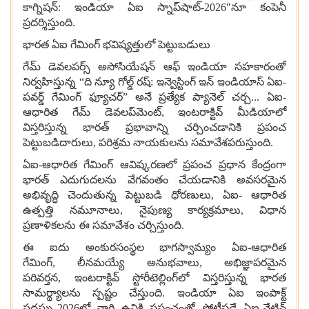
కాగ్నిషన్
:
ఇండియా ఏఐ స్నాప్‌షాట్
-2026"
నూ కంపెనీ
ప్రదర్శిస్తుంది.
భారత ఏఐ గేమింగ్ భవిష్యత్తులో పెట్టుబడులు
గేమ్ డెవలపర్స్ అసోసియేషన్ ఆఫ్ ఇండియా సహకారంతో
నిర్వహిస్తున్న “ది న్యూ గోల్డ్ రష్:
ఇన్వెస్టింగ్ ఇన్ ఇండియాస్ ఏఐ
-
పవర్డ్ గేమింగ్ ఫ్యూచర్” అనే ప్రత్యేక ప్యానెల్ చర్చ
...
ఏఐ
-
ఆధారిత గేమ్ డెవలప్‌మెంట్
,
ఇంటరాక్టివ్ మీడియాలో
విస్తరిస్తున్న భారత్ ప్రభావాన్ని చర్చించడానికి ప్రపంచ
పెట్టుబడిదారులు
,
పరిశ్రమ నాయకులను సమావేశపరుస్తుంది.
ఏఐ-
ఆధారిత గేమింగ్ ఆవిష్కరణలో ప్రపంచ ప్రధాన కేంద్రంగా
భారత్ ఎదుగుదలను వేగవంతం చేయడానికి అవసరమైన
అభివృద్ధి చెందుతున్న పెట్టుబడి ధోరణులు
,
ఏఐ
-
ఆధారిత
ఉత్పత్తి నమూనాలు
,
నైపుణ్య కార్యక్రమాలు
,
విధాన
ప్రణాళికలను ఈ సమావేశం చర్చిస్తుంది.
ఈ ఐదు అంకురసంస్థల భాగస్వామ్యం ఏఐ-
ఆధారిత
గేమింగ్
,
లీనమయ్యే అనుభవాలు
,
అభిజ్ఞాపరమైన
పరివర్తన
,
ఇంటరాక్టివ్ స్టోరీటెల్లింగ్‌లో విస్తరిస్తున్న భారత
సామర్థ్యాలను స్పష్టం చేస్తుంది
.
ఇండియా ఏఐ ఇంపాక్ట్
సదస్సు
-2026
లో వారి ఉనికి ప్రపంచంతో పోటీపడే ఏఐ
-
నేటివ్