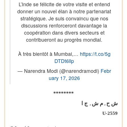
L’Inde se félicite de votre visite et entend
donner un nouvel élan à notre partenariat
stratégique. Je suis convaincu que nos
discussions renforceront davantage la
coopération dans divers secteurs et
contribueront au progrès mondial.
À très bientôt à Mumbai,…
https://t.co/5g
DTDt6llp
— Narendra Modi (@narendramodi)
Febr
uary 17, 2026
********
ش ح۔م ش
۔
ج ا
U
-2559