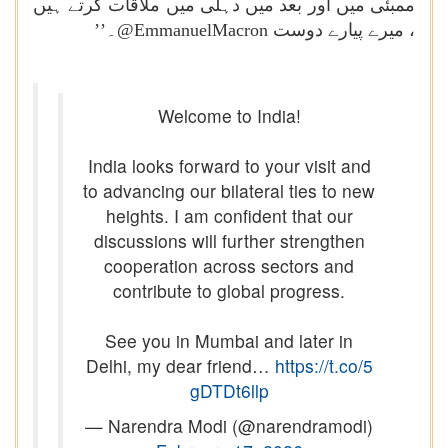
ممبئی میں اور بعد میں دہلی میں ملاقات کرتے ہیں
۔’’
@EmmanuelMacron
، میرے پیارے دوست
Welcome to India!
India looks forward to your visit and
to advancing our bilateral ties to new
heights. I am confident that our
discussions will further strengthen
cooperation across sectors and
contribute to global progress.
See you in Mumbai and later in
Delhi, my dear friend…
https://t.co/5
gDTDt6llp
— Narendra Modi (@narendramodi)