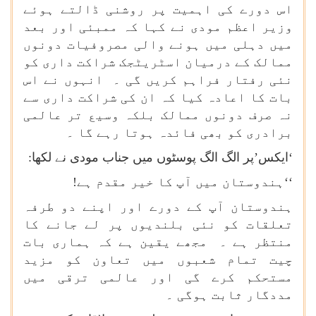
اس دورے کی اہمیت پر روشنی ڈالتے ہوئے
وزیر اعظم مودی نے کہا کہ ممبئی اور بعد
میں دہلی میں ہونے والی مصروفیات دونوں
ممالک کے درمیان اسٹریٹجک شراکت داری کو
نئی رفتار فراہم کریں گی ۔ انہوں نے اس
بات کا اعادہ کیا کہ ان کی شراکت داری سے
نہ صرف دونوں ممالک بلکہ وسیع تر عالمی
برادری کو بھی فائدہ ہوتا رہے گا ۔
‘ایکس’پر الگ الگ پوسٹوں میں جناب مودی نے لکھا:
‘‘ہندوستان میں آپ کا خیر مقدم ہے!
ہندوستان آپ کے دورے اور اپنے دو طرفہ
تعلقات کو نئی بلندیوں پر لے جانے کا
منتظر ہے ۔ مجھے یقین ہے کہ ہماری بات
چیت تمام شعبوں میں تعاون کو مزید
مستحکم کرے گی اور عالمی ترقی میں
مددگار ثابت ہوگی ۔