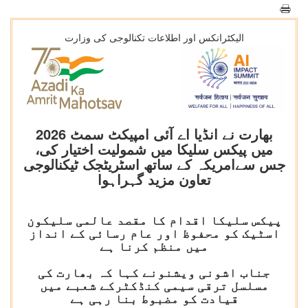
الیکٹرانکس اور اطلاعات تکنالوجی کی وزارت
بھارت نے انڈیا اے آئی امپیکٹ سمٹ 2026
میں پیکس سلیکا میں شمولیت اختیار کی،
جس سےامریکہ کے ساتھ اسٹریٹجک ٹیکنالوجی
تعاون مزید گہراہوا
پیکس سلیکا اقدام کا مقصد عالمی سلیکون
اسٹیک کو محفوظ اور عام رسائی کے انداز
میں منظم کرنا ہے
جناب اشونی ویشنونے کہا کہ بھارت کی
مسلسل ترقی سیمی کنڈکٹرکے شعبے میں
قیادت کو مضبوط بنا رہی ہے