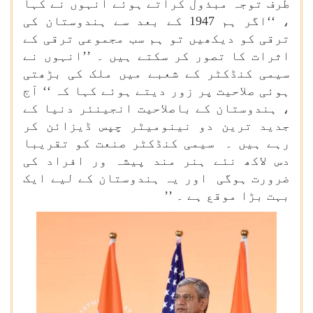
طرف توجہ مبذول کراتے ہوئے انہوں نے کہا
، ‘‘اگر ہم 1947 کے بعد سے ہندوستان کی
ترقی کو دیکھیں تو ہم سب مجموعی ترقی کے
اثرات کا تصور کر سکتے ہیں ۔ ’’انہوں نے
سیمی کنڈکٹر کے شعبے میں ملک کی بڑھتی
ہوئی صلاحیت پر زور دیتے ہوئے کہا کہ ‘‘ آج
، ہندوستان کے باصلاحیت انجینئر دنیا کے
جدید ترین دو نینومیٹر چپس ڈیزائن کر
رہے ہیں ۔ سیمی کنڈکٹر صنعت کو تقریبا
دس لاکھ نئے ہنر مند پیشہ ور افراد کی
ضرورت ہوگی اور یہ ہندوستان کے لیے ایک
بہت بڑا موقع ہے ۔ ’’