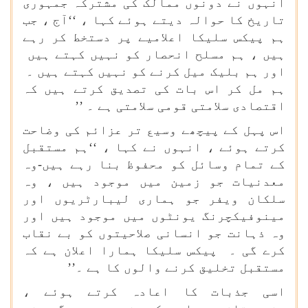
انہوں نے دونوں ممالک کی مشترکہ جمہوری
تاریخ کا حوالہ دیتے ہوئے کہا ، ‘‘آج ، جب
ہم پیکس سلیکا اعلامیے پر دستخط کر رہے
ہیں ، ہم مسلح انحصار کو نہیں کہتے ہیں
اور ہم بلیک میل کرنے کو نہیں کہتے ہیں ۔
ہم مل کر اس بات کی تصدیق کرتے ہیں کہ
اقتصادی سلامتی قومی سلامتی ہے ۔ ’’
اس پہل کے پیچھے وسیع تر عزائم کی وضاحت
کرتے ہوئے ، انہوں نے کہا ، ‘‘ہم مستقبل
کے تمام وسائل کو محفوظ بنا رہے ہیں-وہ
معدنیات جو زمین میں موجود ہیں ، وہ
سلکان ویفر جو ہماری لیبارٹریوں اور
مینوفیکچرنگ یونٹوں میں موجود ہیں اور
وہ ذہانت جو انسانی صلاحیتوں کو بے نقاب
کرے گی ۔ پیکس سلیکا ہمارا اعلان ہے کہ
مستقبل تخلیق کرنے والوں کا ہے ۔’’
اسی جذبات کا اعادہ کرتے ہوئے ،