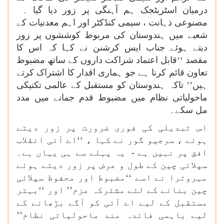
درمیان اسٹریٹجک ہم آہنگی پر زور دیا گیا ۔
مصنوعی ذہانت ، سیمی کنڈکٹر اور اہم معدنیات کے
شعبے میں ہندوستان کی مربوط کوششوں پر زور
دیتے ہوئے جناب ایس کرشنن نے کہا کہ اس کا
مقصد ‘‘قابل اعتماد شراکت داروں کے ساتھ مضبوط
تعاون قائم کرنا ہے جو ہماری اقدار کا اشتراک کرتے
ہیں’’ تاکہ ہندوستان کو مستقبل کے عالمی تکنیکی
ماحولیاتی نظام میں مضبوط قدم جمانے میں مدد
مل سکے۔
اس تبدیلی کی فوری ضرورت پر زور دیتے
ہوئے ، سرجیو گور نے کہا ، ‘‘اے آئی انقلاب
افق پر نہیں ہے - یہ پہلے سے ہی یہاں ہے۔
سپلائی چین کے طول و عرض پر زور دیتے ہوئے
مہروترا نے اسے ‘‘مضبوط اور محفوظ سپلائی
چین بنانے کے لئے مشترکہ عزم’’ اور ‘‘بہتر
مستقبل کے لیے اے آئی کو آگے بڑھانے کے
لیے باہمی فائدہ مند ماحولیاتی نظام’’