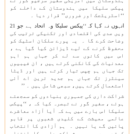
ہندوستان میں امریکی سفیر سرجیو گور نے
پیکس سلیکا میں ہندوستان کے داخلے کو
‘‘اسٹریٹجک اور ضروری’’ قرار دیا ۔
انہوں نے کہا کہ‘‘پیکس سلیکا وہ اتحاد ہے جو 21
ویں صدی کی اقتصادی اور تکنیکی ترتیب کی
وضاحت کرے گا ۔ یہ پورے سلکان اسٹیک کو
محفوظ کرنے کے لیے ڈیزائن کیا گیا ہے ،
اس میں کانوں سے لے کر جہاں ہم اہم
معدنیات کی کانکنی کرتے ہیں ، ان فیبیوں
تک جہاں ہم چپس تیار کرتے ہیں اور ڈیٹا
سینٹرز تک جہاں ہم جدید ترین اے آئی
استعمال کرتے ہیں، سبھی شامل ہیں ۔ ’’
شراکت داری کی جمہوری بنیادوں کو سمجھتے
ہوئے ، سفیر گور نے تبصرہ کیا کہ ، ‘‘پیکس
سلیکا اس بارے میں ہے کہ آیا آزاد معاشرے
عالمی معیشت کے کلیدی شعبوں پر قابو
پائیں گے یا نہیں ۔ ہم آزادی کا انتخاب
کرتے ہیں ۔ ہم شراکت داری کا انتخاب