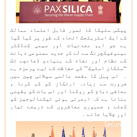
پیکس سلیکا کا تصور قابل اعتماد ممالک
کے ایک اسٹریٹجک اتحاد کے طور پر کیا گیا
ہے جو اہم معدنیات اور سیمی کنڈکٹر
مینوفیکچرنگ سے لے کر جدید مصنوعی ذہانت
کے نظام اور نفاذ کے بنیادی ڈھانچے تک
‘‘سلکان اسٹیک’’ کی حفاظت کے لیے پرعزم ہے
۔ اس پہل کا مقصد عالمی سپلائی چین میں
ضرورت سے زیادہ ارتکاز کو کم کرنا ،
معاشی دباؤ کو روکنا اور اس بات کو یقینی
بنانا ہے کہ ابھرتی ہوئی ٹیکنالوجیز کو
کھلے ، جمہوری معاشروں کے ذریعے تیار
اور چلایا جائے ۔