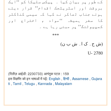
کے طور پر بیان کیا ۔ پیکس سلیکا کو ‘‘ایک
بروقت اور اسٹریٹجک اقدام’’ قرار دیتے
ہوئے جناب ٹھاکر نے کہا کہ سیمی کنڈکٹر
کا سفر ہمیشہ ‘‘مواد ، اختراع اور
کمپیوٹنگ’’ پر مبنی رہا ہے ۔
***
(ش ح۔ ک ا۔ ش ب ن)
U-
2
7
80
(रिलीज़ आईडी: 2230733)
आगंतुक पटल : 159
इस विज्ञप्ति को इन भाषाओं में पढ़ें:
English
,
हिन्दी
,
Assamese
,
Gujara
ti
,
Tamil
,
Telugu
,
Kannada
,
Malayalam