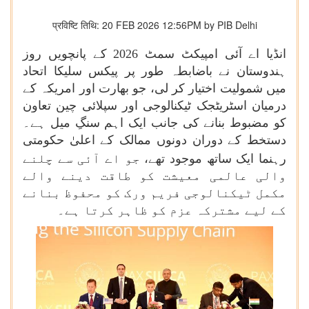
प्रविष्टि तिथि: 20 FEB 2026 12:56PM by PIB Delhi
انڈیا اے آئی امپیکٹ سمٹ 2026 کے پانچویں روز
ہندوستان نے باضابطہ طور پر پیکس سلیکا اتحاد
میں شمولیت اختیار کر لی، جو بھارت اور امریکہ کے
درمیان اسٹریٹجک ٹیکنالوجی اور سپلائی چین تعاون
کو مضبوط بنانے کی جانب ایک اہم سنگِ میل ہے۔
دستخط کے دوران دونوں ممالک کے اعلیٰ حکومتی
رہنما ایک ساتھ موجود تھے،
جو اے آئی سے چلنے
والی عالمی معیشت کو طاقت دینے والے
مکمل ٹیکنالوجی فریم ورک کو محفوظ بنانے
کے لیے مشترکہ عزم کو ظاہر کرتا ہے۔