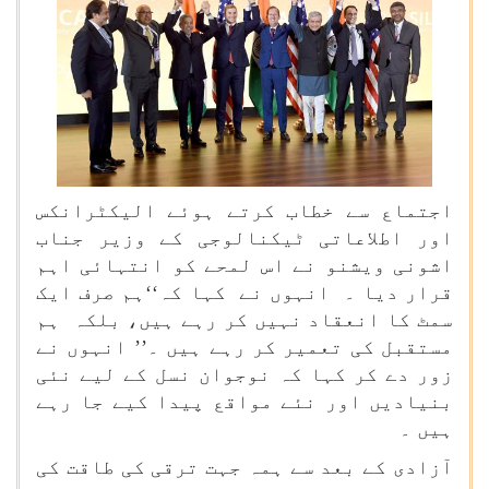
اجتماع سے خطاب کرتے ہوئے الیکٹرانکس
اور اطلاعاتی ٹیکنالوجی کے وزیر جناب
اشونی ویشنو نے اس لمحے کو انتہائی اہم
قرار دیا ۔ انہوں نے کہا کہ‘‘ہم صرف ایک
سمٹ کا انعقاد نہیں کر رہے ہیں، بلکہ ہم
مستقبل کی تعمیر کر رہے ہیں ۔’’ انہوں نے
زور دے کر کہا کہ نوجوان نسل کے لیے نئی
بنیادیں اور نئے مواقع پیدا کیے جا رہے
ہیں ۔
آزادی کے بعد سے ہمہ جہت ترقی کی طاقت کی