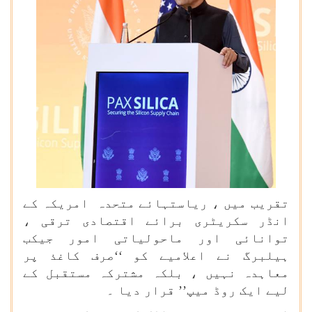
تقریب میں ، ریاستہائے متحدہ امریکہ کے
انڈر سکریٹری برائے اقتصادی ترقی ،
توانائی اور ماحولیاتی امور جیکب
ہیلبرگ نے اعلامیے کو ‘‘صرف کاغذ پر
معاہدہ نہیں ، بلکہ مشترکہ مستقبل کے
لیے ایک روڈ میپ’’ قرار دیا ۔