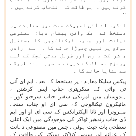
کرتے ہیں ۔ ہم طاقت کا انتخاب کرتے ہیں ۔
’’
انڈیا اے آئی امپیکٹ سمٹ میں معاہدے پر
دستخط نے ایک واضح پیغام دیا: مصنوعی
ذہانت اور جدید ٹیکنالوجی کا مستقبل
موقع پر نہیں چھوڑا جائے گا ۔ اسے آزادی
، شراکت داری اور طویل مدتی لچک کے لیے
پرعزم ممالک کے ذریعے منصوبہ بند طریقے
سے بنایا جائے گا ۔
پیکس سلیکا معاہدے پر دستخط کے بعد ، ایم ای آئی
ٹی وائی کے سکریٹری جناب ایس کرشنن ،
ہندوستان میں امریکی سفیر جناب سرجیو گور ،
مائیکرون ٹیکنالوجی کے سی ای او جناب سنجے
مہروترا اور ٹاٹا الیکٹرانکس کے سی ای او اور ایم
ڈی جناب رندھیر ٹھاکر کی موجودگی میں ایک اعلی
سطحی بات چیت ہوئی ، جس میں مصنوعی ذہانت
کے عزائم اور سیمی کنڈکٹر سیکٹر کی طاقت کے