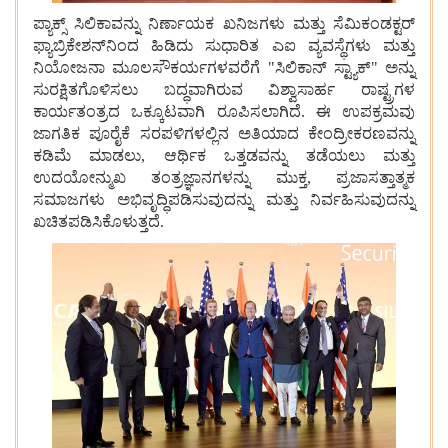
ಪ್ಯಾಕ್ಸ್ ಸಿಲಿಕಾವನ್ನು ನಿರ್ಣಾಯಕ ಖನಿಜಗಳು ಮತ್ತು ಸೆಮಿಕಂಡಕ್ಟರ್
ಫ್ಯಾಬ್ರಿಕೇಶನ್‌ನಿಂದ ಹಿಡಿದು ಸುಧಾರಿತ ಎಐ ವ್ಯವಸ್ಥೆಗಳು ಮತ್ತು
ನಿಯೋಜನಾ ಮೂಲಸೌಕರ್ಯಗಳವರೆಗೆ "ಸಿಲಿಕಾನ್ ಸ್ಟ್ಯಾಕ್" ಅನ್ನು
ಸುರಕ್ಷಿತಗೊಳಿಸಲು ಬದ್ಧವಾಗಿರುವ ವಿಶ್ವಾಸಾರ್ಹ ರಾಷ್ಟ್ರಗಳ
ಕಾರ್ಯತಂತ್ರದ ಒಕ್ಕೂಟವಾಗಿ ರೂಪಿಸಲಾಗಿದೆ. ಈ ಉಪಕ್ರಮವು
ಜಾಗತಿಕ ಪೂರೈಕೆ ಸರಪಳಿಗಳಲ್ಲಿನ ಅತಿಯಾದ ಕೇಂದ್ರೀಕರಣವನ್ನು
ಕಡಿಮೆ ಮಾಡಲು, ಆರ್ಥಿಕ ಒತ್ತಡವನ್ನು ತಡೆಯಲು ಮತ್ತು
ಉದಯೋನ್ಮುಖ ತಂತ್ರಜ್ಞಾನಗಳನ್ನು ಮುಕ್ತ, ಪ್ರಜಾಸತ್ತಾತ್ಮಕ
ಸಮಾಜಗಳು ಅಭಿವೃದ್ಧಿಪಡಿಸುವುದನ್ನು ಮತ್ತು ನಿರ್ವಹಿಸುವುದನ್ನು
ಖಚಿತಪಡಿಸಿಕೊಳುತ್ತದೆ.