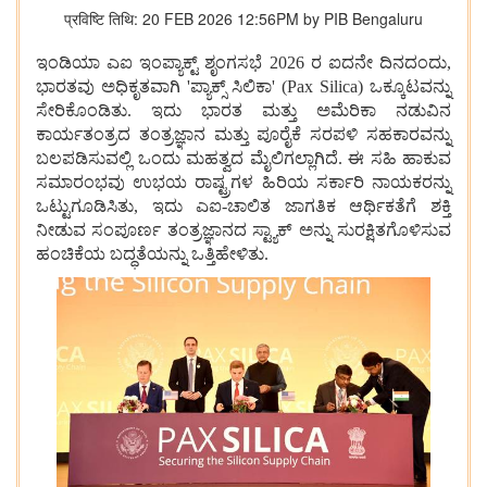
प्रविष्टि तिथि: 20 FEB 2026 12:56PM by PIB Bengaluru
ಇಂಡಿಯಾ ಎಐ ಇಂಪ್ಯಾಕ್ಟ್ ಶೃಂಗಸಭೆ 2026 ರ ಐದನೇ ದಿನದಂದು,
ಭಾರತವು ಅಧಿಕೃತವಾಗಿ 'ಪ್ಯಾಕ್ಸ್ ಸಿಲಿಕಾ' (Pax Silica) ಒಕ್ಕೂಟವನ್ನು
ಸೇರಿಕೊಂಡಿತು. ಇದು ಭಾರತ ಮತ್ತು ಅಮೆರಿಕಾ ನಡುವಿನ
ಕಾರ್ಯತಂತ್ರದ ತಂತ್ರಜ್ಞಾನ ಮತ್ತು ಪೂರೈಕೆ ಸರಪಳಿ ಸಹಕಾರವನ್ನು
ಬಲಪಡಿಸುವಲ್ಲಿ ಒಂದು ಮಹತ್ವದ ಮೈಲಿಗಲ್ಲಾಗಿದೆ. ಈ ಸಹಿ ಹಾಕುವ
ಸಮಾರಂಭವು ಉಭಯ ರಾಷ್ಟ್ರಗಳ ಹಿರಿಯ ಸರ್ಕಾರಿ ನಾಯಕರನ್ನು
ಒಟ್ಟುಗೂಡಿಸಿತು, ಇದು ಎಐ-ಚಾಲಿತ ಜಾಗತಿಕ ಆರ್ಥಿಕತೆಗೆ ಶಕ್ತಿ
ನೀಡುವ ಸಂಪೂರ್ಣ ತಂತ್ರಜ್ಞಾನದ ಸ್ಟ್ಯಾಕ್‌ ಅನ್ನು ಸುರಕ್ಷಿತಗೊಳಿಸುವ
ಹಂಚಿಕೆಯ ಬದ್ಧತೆಯನ್ನು ಒತ್ತಿಹೇಳಿತು.