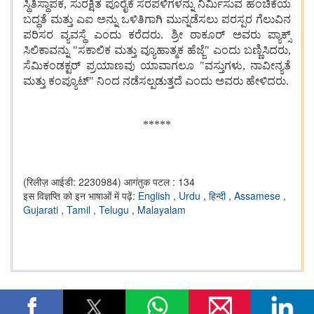
ಸ್ಥಿತಿಸ್ಥಾಪಕ, ಸುರಕ್ಷಿತ ಪೂರೈಕೆ ಸರಪಳಿಗಳನ್ನು ನಿರ್ಮಿಸುವ ಹಂಚಿಕೆಯ
ಬದ್ಧತೆ ಮತ್ತು ಎಐ ಅನ್ನು ಒಳಿತಿಗಾಗಿ ಮುನ್ನಡೆಸಲು ಪರಸ್ಪರ ಗೆಲುವಿನ
ಪರಿಸರ ವ್ಯವಸ್ಥೆ ಎಂದು ಕರೆದರು. ಶ್ರೀ ಠಾಕೂರ್ ಅವರು ಪ್ಯಾಕ್ಸ್
ಸಿಲಿಕಾವನ್ನು "ಸಕಾಲಿಕ ಮತ್ತು ವ್ಯೂಹಾತ್ಮಕ ಹೆಜ್ಜೆ" ಎಂದು ಬಣ್ಣಿಸಿದರು,
ಸೆಮಿಕಂಡಕ್ಟರ್ ಪ್ರಯಾಣವು ಯಾವಾಗಲೂ "ವಸ್ತುಗಳು, ನಾವೀನ್ಯತೆ
ಮತ್ತು ಕಂಪ್ಯೂಟ್" ನಿಂದ ನಡೆಸಲ್ಪಡುತ್ತದೆ ಎಂದು ಅವರು ಹೇಳಿದರು.
*****
(रिलीज़ आईडी: 2230984)
आगंतुक पटल : 134
इस विज्ञप्ति को इन भाषाओं में पढ़ें:
English
,
Urdu
,
हिन्दी
,
Assamese
,
Gujarati
,
Tamil
,
Telugu
,
Malayalam