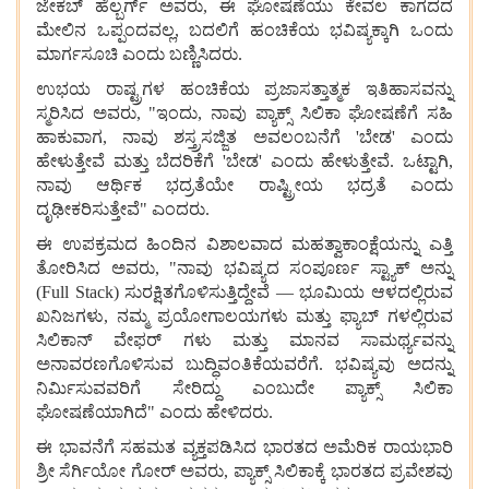
ಜೇಕಬ್ ಹೆಲ್ಬರ್ಗ್ ಅವರು, ಈ ಘೋಷಣೆಯು ಕೇವಲ ಕಾಗದದ
ಮೇಲಿನ ಒಪ್ಪಂದವಲ್ಲ, ಬದಲಿಗೆ ಹಂಚಿಕೆಯ ಭವಿಷ್ಯಕ್ಕಾಗಿ ಒಂದು
ಮಾರ್ಗಸೂಚಿ ಎಂದು ಬಣ್ಣಿಸಿದರು.
ಉಭಯ ರಾಷ್ಟ್ರಗಳ ಹಂಚಿಕೆಯ ಪ್ರಜಾಸತ್ತಾತ್ಮಕ ಇತಿಹಾಸವನ್ನು
ಸ್ಮರಿಸಿದ ಅವರು, "ಇಂದು, ನಾವು ಪ್ಯಾಕ್ಸ್ ಸಿಲಿಕಾ ಘೋಷಣೆಗೆ ಸಹಿ
ಹಾಕುವಾಗ, ನಾವು ಶಸ್ತ್ರಸಜ್ಜಿತ ಅವಲಂಬನೆಗೆ 'ಬೇಡ' ಎಂದು
ಹೇಳುತ್ತೇವೆ ಮತ್ತು ಬೆದರಿಕೆಗೆ 'ಬೇಡ' ಎಂದು ಹೇಳುತ್ತೇವೆ. ಒಟ್ಟಾಗಿ,
ನಾವು ಆರ್ಥಿಕ ಭದ್ರತೆಯೇ ರಾಷ್ಟ್ರೀಯ ಭದ್ರತೆ ಎಂದು
ದೃಢೀಕರಿಸುತ್ತೇವೆ" ಎಂದರು.
ಈ ಉಪಕ್ರಮದ ಹಿಂದಿನ ವಿಶಾಲವಾದ ಮಹತ್ವಾಕಾಂಕ್ಷೆಯನ್ನು ಎತ್ತಿ
ತೋರಿಸಿದ ಅವರು, "ನಾವು ಭವಿಷ್ಯದ ಸಂಪೂರ್ಣ ಸ್ಟ್ಯಾಕ್‌ ಅನ್ನು
(Full Stack) ಸುರಕ್ಷಿತಗೊಳಿಸುತ್ತಿದ್ದೇವೆ — ಭೂಮಿಯ ಆಳದಲ್ಲಿರುವ
ಖನಿಜಗಳು, ನಮ್ಮ ಪ್ರಯೋಗಾಲಯಗಳು ಮತ್ತು ಫ್ಯಾಬ್‌ ಗಳಲ್ಲಿರುವ
ಸಿಲಿಕಾನ್ ವೇಫರ್‌ ಗಳು ಮತ್ತು ಮಾನವ ಸಾಮರ್ಥ್ಯವನ್ನು
ಅನಾವರಣಗೊಳಿಸುವ ಬುದ್ಧಿವಂತಿಕೆಯವರೆಗೆ. ಭವಿಷ್ಯವು ಅದನ್ನು
ನಿರ್ಮಿಸುವವರಿಗೆ ಸೇರಿದ್ದು ಎಂಬುದೇ ಪ್ಯಾಕ್ಸ್ ಸಿಲಿಕಾ
ಘೋಷಣೆಯಾಗಿದೆ" ಎಂದು ಹೇಳಿದರು.
ಈ ಭಾವನೆಗೆ ಸಹಮತ ವ್ಯಕ್ತಪಡಿಸಿದ ಭಾರತದ ಅಮೆರಿಕ ರಾಯಭಾರಿ
ಶ್ರೀ ಸೆರ್ಗಿಯೋ ಗೋರ್ ಅವರು, ಪ್ಯಾಕ್ಸ್ ಸಿಲಿಕಾಕ್ಕೆ ಭಾರತದ ಪ್ರವೇಶವು