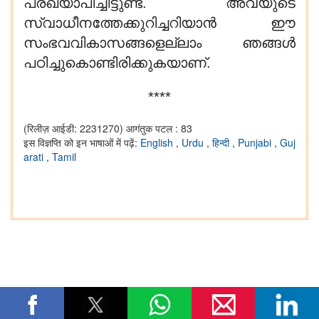
പ്രഖ്യാപിച്ചിട്ടുണ്ട്. അവയുടെ
സ്വാധീനത്തേക്കുറിച്ചറിയാൻ ഈ
സംഭവവികാസങ്ങളെല്ലാം ഞങ്ങൾ
പഠിച്ചുകൊണ്ടിരിക്കുകയാണ്.
****
(रिलीज़ आईडी: 2231270)
आगंतुक पटल : 83
इस विज्ञप्ति को इन भाषाओं में पढ़ें:
English
,
Urdu
,
हिन्दी
,
Punjabi
,
Guj
arati
,
Tamil