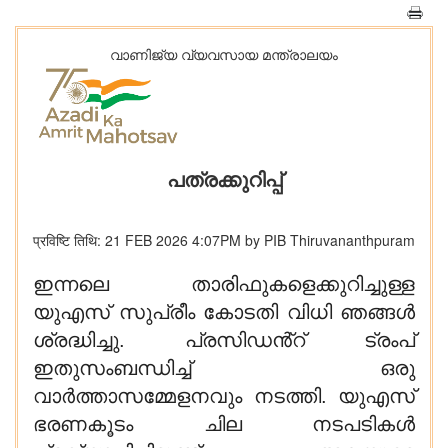
വാണിജ്യ വ്യവസായ മന്ത്രാലയം
പത്രക്കുറിപ്പ്
प्रविष्टि तिथि: 21 FEB 2026 4:07PM by PIB Thiruvananthpuram
ഇന്നലെ താരിഫുകളെക്കുറിച്ചുള്ള
യുഎസ് സുപ്രീം കോടതി വിധി ഞങ്ങൾ
ശ്രദ്ധിച്ചു. പ്രസിഡൻ്റ് ട്രംപ്
ഇതുസംബന്ധിച്ച് ഒരു
വാർത്താസമ്മേളനവും നടത്തി. യുഎസ്
ഭരണകൂടം ചില നടപടികൾ