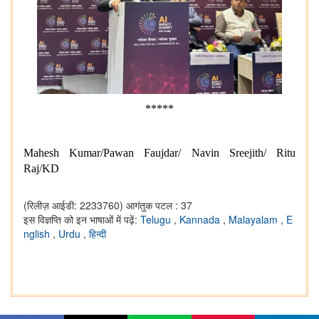
*****
Mahesh Kumar/Pawan Faujdar/ Navin Sreejith/ Ritu
Raj/KD
(रिलीज़ आईडी: 2233760)
आगंतुक पटल : 37
इस विज्ञप्ति को इन भाषाओं में पढ़ें:
Telugu
,
Kannada
,
Malayalam
,
E
nglish
,
Urdu
,
हिन्दी