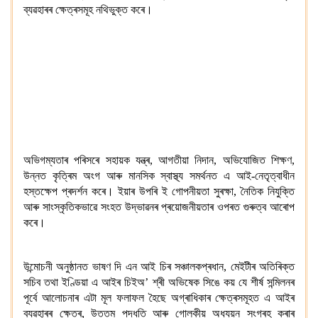
ব্যৱহাৰৰ ক্ষেত্ৰসমূহ নথিভুক্ত কৰে।
অভিগম্যতাৰ পৰিসৰে সহায়ক যন্ত্ৰ, আগতীয়া নিদান, অভিযোজিত শিক্ষণ,
উন্নত কৃত্ৰিম অংগ আৰু মানসিক স্বাস্থ্য সমৰ্থনত এ আই-নেতৃত্বাধীন
হস্তক্ষেপ প্ৰদৰ্শন কৰে। ইয়াৰ উপৰি ই গোপনীয়তা সুৰক্ষা, নৈতিক নিযুক্তি
আৰু সাংস্কৃতিকভাৱে সংহত উদ্ভাৱনৰ প্ৰয়োজনীয়তাৰ ওপৰত গুৰুত্ব আৰোপ
কৰে।
উন্মোচনী অনুষ্ঠানত ভাষণ দি এন আই চিৰ সঞ্চালকপ্ৰধান, মেইটীৰ অতিৰিক্ত
সচিব তথা ইণ্ডিয়া এ আইৰ চিইঅ’ শ্ৰী
অভিষেক সিঙে কয় যে শীৰ্ষ সন্মিলনৰ
পূৰ্বে আলোচনাৰ এটা মূল ফলাফল হৈছে অগ্ৰাধিকাৰ ক্ষেত্ৰসমূহত এ আইৰ
ব্যৱহাৰৰ ক্ষেত্ৰ,
উত্তম পদ্ধতি আৰু গোলকীয় অধ্যয়ন সংগ্ৰহ কৰাৰ