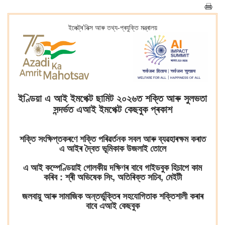
ইলেক্ট্ৰ’নিক্স আৰু তথ্য-প্ৰযুক্তি মন্ত্ৰালয়
ইণ্ডিয়া এ আই ইমপেক্ট ছামিট ২০২৬ত শক্তি আৰু সুলভতা
সন্দৰ্ভত এআই ইমপেক্ট কেছবুক প্ৰকাশ
শক্তি সংক্ষিপ্তকৰণে শক্তি পৰিৱৰ্তনক সবল আৰু ব্যৱহাৰক্ষম কৰাত
এ আইৰ দ্বৈত ভূমিকাক উজলাই তোলে
এ আই কম্পেণ্ডিয়াই গোলকীয় দক্ষিণৰ বাবে গাইডবুক হিচাপে কাম
কৰিব : শ্ৰী অভিষেক সিং, অতিৰিক্ত সচিব, মেইটী
জলবায়ু আৰু সামাজিক অন্তৰ্ভুক্তিৰ সহযোগিতাক শক্তিশালী কৰাৰ
বাবে এআই কেছবুক