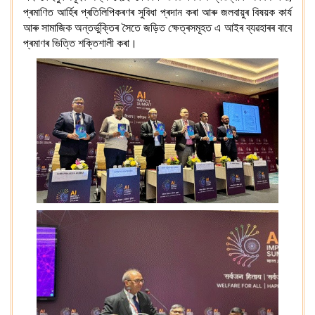
প্ৰমাণিত আৰ্হিৰ প্ৰতিলিপিকৰণৰ সুবিধা প্ৰদান কৰা আৰু জলবায়ুৰ বিষয়ক কাৰ্য
আৰু সামাজিক অন্তৰ্ভুক্তিৰ সৈতে জড়িত ক্ষেত্ৰসমূহত এ আইৰ ব্যৱহাৰৰ বাবে
প্ৰমাণৰ ভিত্তি শক্তিশালী কৰা।