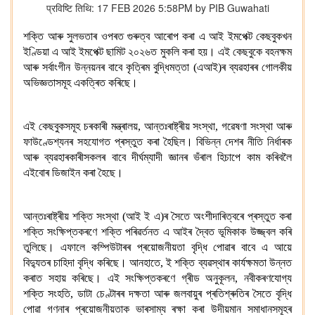
प्रविष्टि तिथि: 17 FEB 2026 5:58PM by PIB Guwahati
শক্তি আৰু সুলভতাৰ ওপৰত গুৰুত্ব আৰোপ কৰা এ আই ইমপেক্ট কেছবুকখন
ইণ্ডিয়া এ আই ইমপেক্ট ছামিট ২০২৬ত মুকলি কৰা হয়। এই কেছবুকে বহনক্ষম
আৰু সৰ্বাংগীন উন্নয়নৰ বাবে কৃত্ৰিম বুদ্ধিমত্তা (এআই)ৰ ব্যৱহাৰৰ গোলকীয়
অভিজ্ঞতাসমূহ একত্ৰিত কৰিছে।
এই কেছবুকসমূহ চৰকাৰী মন্ত্ৰালয়, আন্তঃৰাষ্ট্ৰীয় সংস্থা, গৱেষণা সংস্থা আৰু
ফাউণ্ডেশ্যনৰ সহযোগত প্ৰস্তুত কৰা হৈছিল। বিভিন্ন দেশৰ নীতি নিৰ্ধাৰক
আৰু ব্যৱহাৰকাৰীসকলৰ বাবে দীৰ্ঘম্যাদী জ্ঞানৰ ভঁৰাল হিচাপে কাম কৰিবলৈ
এইবোৰ ডিজাইন কৰা হৈছে।
আন্তঃৰাষ্ট্ৰীয় শক্তি সংস্থা (আই ই এ)ৰ সৈতে অংশীদাৰিত্বৰে প্ৰস্তুত কৰা
শক্তি সংক্ষিপ্তকৰণে শক্তি পৰিৱৰ্তনত এ আইৰ দ্বৈত ভূমিকাক উজ্জ্বল কৰি
তুলিছে। এফালে কম্পিউটাৰৰ প্ৰয়োজনীয়তা বৃদ্ধি পোৱাৰ বাবে এ আয়ে
বিদ্যুতৰ চাহিদা বৃদ্ধি কৰিছে। আনহাতে, ই শক্তি ব্যৱস্থাৰ
কাৰ্যক্ষমতা উন্নত
কৰাত সহায় কৰিছে। এই সংক্ষিপ্তকৰণে গ্ৰীড অনুকূলন, নবীকৰণযোগ্য
শক্তি সংহতি, ডাটা চেণ্টাৰৰ দক্ষতা
আৰু জলবায়ুৰ প্ৰতিশ্ৰুতিৰ সৈতে বৃদ্ধি
পোৱা গণনাৰ প্ৰয়োজনীয়তাক ভাৰসাম্য ৰক্ষা কৰা উদীয়মান সমাধানসমূহৰ