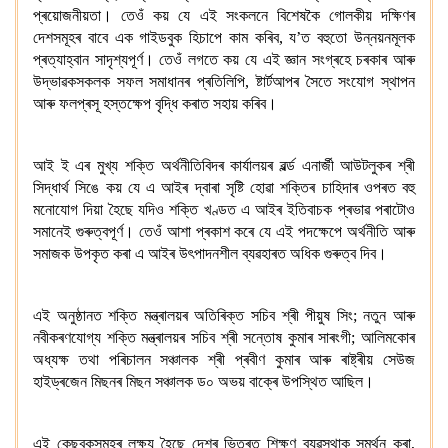
প্ৰয়োজনীয়তা। তেওঁ কয় যে এই সংকলনে বিশেষকৈ গোলকীয় দক্ষিণৰ
দেশসমূহৰ বাবে এক গাইডবুক হিচাপে কাম কৰিব, য’ত বহুতো উন্নয়নমূলক
প্ৰত্যাহ্বান সাদৃশ্যপূৰ্ণ। তেওঁ লগতে কয় যে এই জ্ঞান সংগ্ৰহে চৰকাৰ আৰু
উদ্ভাৱকসকলক সফল সমাধানৰ প্ৰতিলিপি, ষ্টাৰ্টআপৰ সৈতে সংযোগ স্থাপন
আৰু ফলপ্ৰসূ হস্তক্ষেপ বৃদ্ধি কৰাত সহায় কৰিব।
আই ই এৰ মুখ্য শক্তি অৰ্থনীতিবিদৰ কাৰ্যালয়ৰ ৱৰ্ল্ড এনাৰ্জী আউটলুকৰ শ্ৰী
সিদ্ধাৰ্থ সিঙে কয় যে এ আইৰ দ্বাৰা সৃষ্টি হোৱা শক্তিৰ চাহিদাৰ ওপৰত বহু
মনোযোগ দিয়া হৈছে যদিও শক্তি খণ্ডত এ আইৰ ইতিবাচক প্ৰভাৱ পৰাটোও
সমানেই গুৰুত্বপূৰ্ণ। তেওঁ আশা প্ৰকাশ কৰে যে এই পদক্ষেপে অৰ্থনীতি আৰু
সমাজক উপকৃত কৰা এ আইৰ উৎপাদনশীল ব্যৱহাৰত অধিক গুৰুত্ব দিব।
এই অনুষ্ঠানত শক্তি মন্ত্ৰালয়ৰ অতিৰিক্ত সচিব শ্ৰী পীয়ুষ সিং; নতুন আৰু
নবীকৰণযোগ্য শক্তি মন্ত্ৰালয়ৰ সচিব শ্ৰী সন্তোষ কুমাৰ সাৰংগী; আলিমকোৰ
অধ্যক্ষ তথা পৰিচালন সঞ্চালক শ্ৰী প্ৰবীণ কুমাৰ আৰু ৰাষ্ট্ৰীয় সেউজ
হাইড্ৰজেন মিছনৰ মিছন সঞ্চালক ড০ অভয় বাক্ৰে উপস্থিত আছিল।
এই কেছবুকসমূহৰ লক্ষ্য হৈছে দেশৰ ভিতৰত শিক্ষণ ব্যৱস্থাক সমৰ্থন কৰা,