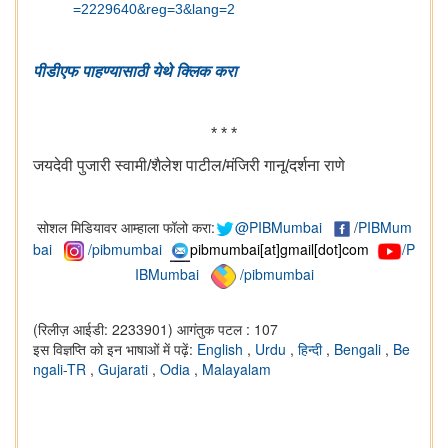
=2229640&reg=3&lang=2
पीडीएफ पाहण्यासाठी येथे क्लिक करा
* * *
जयदेवी पुजारी स्‍वामी/शैलेश पाटील/मंजिरी गानू/दर्शना राणे
सोशल मिडियावर आम्हाला फॉलो करा:
@PIBMumbai
/
PIBMum
bai
/pibmumbai
pibmumbai[at]gmail[dot]com
/P
IBMumbai
/pibmumbai
(रिलीज़ आईडी: 2233901)
आगंतुक पटल : 107
इस विज्ञप्ति को इन भाषाओं में पढ़ें:
English
,
Urdu
,
हिन्दी
,
Bengali
,
Be
ngali-TR
,
Gujarati
,
Odia
,
Malayalam