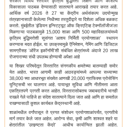
सरकार विविध स्तरांवर कृत्रिम बुद्धिमत्ता शिक्षण आणि कौशल्य
विकासाला पाठबळ देण्यासाठी सातत्याने आराखडे तयार करत आहे.
आर्थिक वर्ष 2026 ते 27 चा केंद्रीय अर्थसंकल्प उदयोन्मुख
तंत्रज्ञानासाठी केलेल्या निधीच्या तरतुदीद्वारे या दिशेला अधिक बळकट
करतो. मुंबईतील 'इंडियन इन्स्टिट्यूट ऑफ क्रिएटिव्ह टेक्नॉलॉजीज'ला
मिळणाऱ्या पाठबळामुळे 15,000 शाळा आणि 500 महाविद्यालयांमध्ये
कृत्रिम बुद्धिमत्तेशी सुसंगत 'आशय निर्मिती प्रयोगशाळा' स्थापन
करण्यास मदत होईल. या उपक्रमामुळे ऍनिमेशन, गेमिंग आणि डिजिटल
सामग्रीसह 'ऑरेंज इकॉनॉमी'शी संबंधित क्षेत्रांमध्ये अंदाजे 20 लाख
रोजगाराच्या संधी उपलब्ध होण्याची अपेक्षा आहे
या शिखर परिषदेतून विस्तारित संगणकीय क्षमतेच्या बातम्याही समोर
येत आहेत. भारत आगामी काही आठवड्यांमध्ये आपल्या सध्याच्या
38,000 च्या आधारभूत संख्येत आणखी 20,000 ग्राफिक्स प्रोसेसिंग
युनिट्सची भर घालणार आहे. पायाभूत सुविधा आणि नीतीमत्ता आता
एकत्रितपणे प्रगती करत आहेत. विस्तारासोबतच जबाबदारीचे भानही
राखले गेले पाहिजे हा संदेश सातत्याने दिला जात आहे आणि हा समतोल
राखण्यासाठी कुशल कार्यबल केंद्रस्थानी आहे.
शाळांमधील वर्गांपासून ते प्रगत संशोधन प्रयोगशाळांपर्यंत, प्रगतीचे
मार्ग तयार केले जात आहेत. आरोग्य सेवा, कृषी आणि शाश्वत शहरे या
क्षेत्रांतील 'उत्कृष्टता केंद्रे' आधीच कार्यान्वित झाली आहेत.