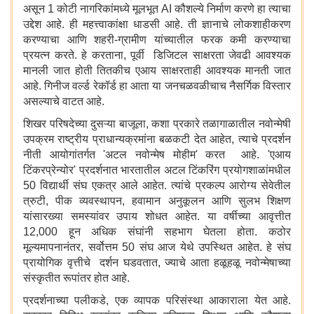
असून 1 कोटी नागरिकांमध्ये मूलभूत AI कौशल्ये निर्माण करणे हा त्याचा
उद्देश आहे. ही महत्त्वाकांक्षा धाडसी आहे. ती ज्ञानाचे लोकशाहीकरण
करण्याचा आणि शहरी-ग्रामीण यांच्यातील फरक कमी करण्याचा
प्रयत्न करते. हे करताना, पूर्वी डिजिटल साक्षरता जेवढी आवश्यक
मानली जात होती तितकीच एआय साक्षरताही आवश्यक मानती जात
आहे. गिनीज वर्ल्ड रेकॉर्ड हा आता या जनचळवळीचाच नैसर्गिक विस्तार
असल्याचे वाटत आहे.
शिखर परिषदेच्या दुसऱ्या बाजूला, कशा प्रकारे तळागाळातील नवोन्मेषी
उपक्रम राष्ट्रीय प्राधान्यक्रमांना बळकटी देत आहेत, त्याचे प्रदर्शन
नीती आयोगांतर्गत 'अटल नवोन्मेष मोहीम' करत आहे. 'एआय
टिंकरप्रेन्योर' प्रदर्शनात भारतातील अटल टिंकरिंग प्रयोगशाळांमधील
50 विद्यार्थी संघ एकत्र आले आहेत. त्यांचे प्रकल्प आरोग्य सेवेतील
त्रुटी, पीक व्यवस्थापन, हवामान अनुकूलन आणि सुलभ शिक्षण
यांसारख्या समस्यांवर उपाय शोधत आहेत. या वर्षीच्या आवृत्तीत
12,000 हून अधिक संघांनी सहभाग घेतला होता. कठोर
मूल्यमापनानंतर, सर्वोत्तम 50 संघ आज येथे उपस्थित आहेत. हे संघ
प्रायोगिक वृत्तीचे दर्शन घडवतात, ज्याचे आता हळूहळू नवोन्मेषाच्या
संस्कृतीत रूपांतर होत आहे.
प्रदर्शनाच्या पलीकडे, एक व्यापक परिसंस्था आकाराला येत आहे.