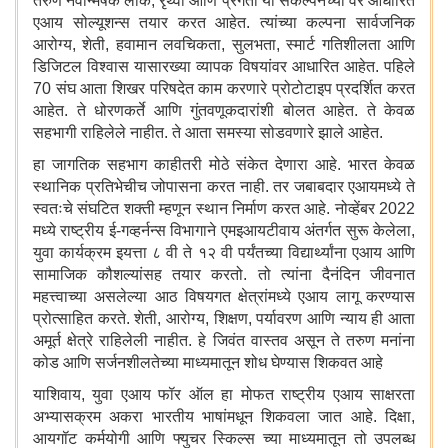
तरुण नवोन्मेषक लोक, रृथ्वी आणि प्रगती या संकल्पनेच्या वर आधारित
एआय सोल्यूशन्स तयार करत आहेत. त्यांच्या कल्पना सार्वजनिक
आरोग्य, शेती, हवामान लवचिकता, सुलभता, स्मार्ट गतिशीलता आणि
डिजिटल विश्वास यासारख्या व्यापक विषयांवर आधारित आहेत. पहिले
70 संघ आता शिखर परिषदेत काम करणारे प्रोटोटाइप प्रदर्शित करत
आहेत. ते धोरणकर्ते आणि गुंतवणूकदारांशी बोलत आहेत. ते केवळ
सहभागी राहिलेले नाहीत. ते आता समस्या सोडवणारे झाले आहेत.
हा जागतिक सहभाग काहीतरी मोठे संकेत देणारा आहे. भारत केवळ
स्थानिक प्रतिभेचीच जोपासना करत नाही. तर जबाबदार एआयमध्ये ते
स्वतःचे संघटित शक्ती म्हणून स्थान निर्माण करत आहे. नोव्हेंबर 2022
मध्ये राष्ट्रीय ई-गव्हर्नन्स विभागाने एमइआयटीवाय अंतर्गत सुरू केलेला,
युवा कार्यक्रम इयत्ता ८ वी ते १२ वी पर्यंतच्या विद्यार्थ्यांना एआय आणि
सामाजिक कौशल्यांसह तयार करतो. तो त्यांना दैनंदिन जीवनात
महत्त्वाच्या असलेल्या आठ विषयगत क्षेत्रांमध्ये एआय लागू करण्यास
प्रोत्साहित करते. शेती, आरोग्य, शिक्षण, पर्यावरण आणि न्याय ही आता
अमूर्त क्षेत्रे राहिलेली नाहीत. हे जिवंत वास्तव असून ते तरुण मनांना
कोड आणि सर्जनशीलतेच्या माध्यमातून शोध घेण्यास शिकवत आहे
याशिवाय, युवा एआय फॉर ऑल हा मोफत राष्ट्रीय एआय साक्षरता
अभ्यासक्रम अकरा भारतीय भाषांमधून शिकवला जात आहे. दिक्षा,
आयगॉट कर्मयोगी आणि फ्युचर स्किल्स च्या माध्यमातून तो उपलब्ध