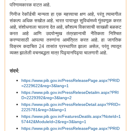
परिणामकारक वाटत आहे.
गिनीज रेकॉर्डची मान्यता हा एक महत्त्वाचा क्षण आहे, परंतु त्यामागील
संकल्प अधिक सखोल आहे. भारत पायाभूत सुविधांमध्ये गुंतवणूक करत
आहे, संशोधनाला चालना देत आहे, कौशल्य विकासाची साखळी बळकट
करत आहे आणि उदयोन्मुख तंत्रज्ञानाची नैतिकता निश्चित
करण्यासाठी आपल्या तरुणांना आमंत्रित करत आहे. हा जागतिक
विक्रम कदाचित 24 तासांत प्रस्थापित झाला असेल, परंतु त्यातून
व्यक्त झालेली वचनबद्धता मात्र पिढ्यानपिढ्या चालणारी आहे.
संदर्भ:
https://www.pib.gov.in/PressReleasePage.aspx?PRID
=2229622&reg=3&lang=1
https://www.pib.gov.in/PressReleseDetailm.aspx?PRI
D=2229392&reg=3&lang=2
https://www.pib.gov.in/PressReleseDetail.aspx?PRID=
2225781&reg=3&lang=1
https://www.pib.gov.in/FeaturesDeatils.aspx?NoteId=1
57442&ModuleId=2&reg=3&lang=1
https://www.pib.gov.in/PressReleasePage.aspx?PRID