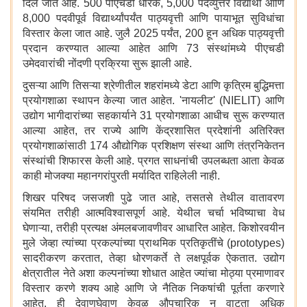
दिले जात आहे. 500 पीएचडी धारक, 5,000 पदव्युत्तर विद्यार्थी आणि
8,000 पदवीपूर्व विद्यार्थ्यांपर्यंत पाठ्यवृत्ती आणि पायाभूत सुविधांचा
विस्तार केला जात आहे. जुलै 2025 पर्यंत, 200 हून अधिक पाठ्यवृत्ती
प्रदान करण्यात आल्या आहेत आणि 73 संस्थांमध्ये पीएचडी
उमेदवारांची नोंदणी प्रक्रिया सुरू झाली आहे.
दुसऱ्या आणि तिसऱ्या श्रेणीतील शहरांमध्ये डेटा आणि कृत्रिम बुद्धिमत्ता
प्रयोगशाळा स्थापन केल्या जात आहेत. 'नायलीट' (NIELIT) आणि
उद्योग भागीदारांच्या सहकार्याने 31 प्रयोगशाळा आधीच सुरू करण्यात
आल्या आहेत, तर राज्ये आणि केंद्रशासित प्रदेशांनी अतिरिक्त
प्रयोगशाळांसाठी 174 औद्योगिक प्रशिक्षण संस्था आणि तंत्रनिकेतन
संस्थांची शिफारस केली आहे. प्रगत साधनांची उपलब्धता आता केवळ
काही मोजक्या महानगरांपुरती मर्यादित राहिलेली नाही.
शिखर परिषद जसजशी पुढे जात आहे, तसतसे तेथील वातावरण
संयमित तरीही आत्मविश्वासपूर्ण आहे. येथील चर्चा भविष्याचा वेध
घेणाऱ्या, तरीही प्रत्यक्ष अंमलबजावणीवर आधारित आहेत. किशोरवयीन
मुले जेव्हा त्यांच्या प्रकल्पांच्या प्राथमिक प्रतिकृतींचे (prototypes)
सादरीकरण करतात, तेव्हा धोरणकर्ते ते लक्षपूर्वक ऐकतात. उद्योग
क्षेत्रातील नेते अशा कल्पनांच्या शोधात आहेत ज्यांचा मोठ्या प्रमाणावर
विस्तार करणे शक्य आहे आणि जे नैतिक निकषांची पूर्तता करणारे
आहेत. ही देवाणघेवाण केवळ औपचारिक न वाटता अधिक