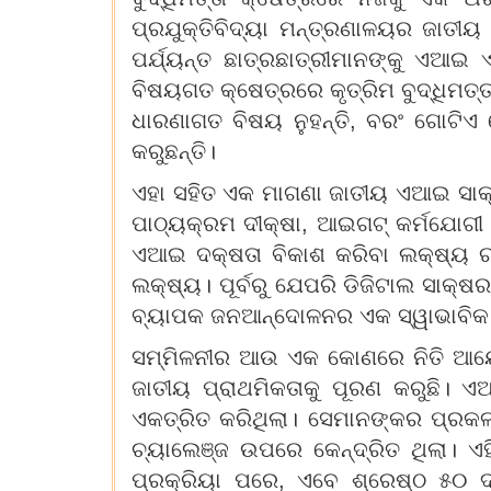
ପ୍ରଯୁକ୍ତିବିଦ୍ୟା ମନ୍ତ୍ରଣାଳୟର ଜାତୀୟ
ପର୍ଯ୍ୟନ୍ତ ଛାତ୍ରଛାତ୍ରୀମାନଙ୍କୁ ଏଆଇ
ବିଷୟଗତ କ୍ଷେତ୍ରରେ କୃତ୍ରିମ ବୁଦ୍ଧିମତ୍ତ
ଧାରଣାଗତ ବିଷୟ ନୁହନ୍ତି, ବରଂ ଗୋଟିଏ 
କରୁଛନ୍ତି।
ଏହା ସହିତ ଏକ ମାଗଣା ଜାତୀୟ ଏଆଇ ସାକ
ପାଠ୍ୟକ୍ରମ ଦୀକ୍ଷା, ଆଇଗଟ୍ କର୍ମଯୋଗୀ
ଏଆଇ ଦକ୍ଷତା ବିକାଶ କରିବା ଲକ୍ଷ୍ୟ ରଖିଛ
ଲକ୍ଷ୍ୟ। ପୂର୍ବରୁ ଯେପରି ଡିଜିଟାଲ ସାକ୍ଷ
ବ୍ୟାପକ ଜନଆନ୍ଦୋଳନର ଏକ ସ୍ୱାଭାବିକ
ସମ୍ମିଳନୀର ଆଉ ଏକ କୋଣରେ ନିତି ଆୟୋ
ଜାତୀୟ ପ୍ରାଥମିକତାକୁ ପୂରଣ କରୁଛି। ଏ
ଏକତ୍ରିତ କରିଥିଲା। ସେମାନଙ୍କର ପ୍ରକଳ୍
ଚ୍ୟାଲେଞ୍ଜ ଉପରେ କେନ୍ଦ୍ରିତ ଥିଲା। 
ପ୍ରକ୍ରିୟା ପରେ, ଏବେ ଶ୍ରେଷ୍ଠ ୫୦ ଦ