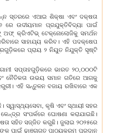
ନ୍ନ ସ୍ତରରେ ଏଆଇ ଶିକ୍ଷା ଏବଂ ଦକ୍ଷତା
୨୭ ରେ ଉଦୀୟମାନ ପ୍ରଯୁକ୍ତିବିଦ୍ୟା ପାଇଁ
୍ ଅଫ୍ କ୍ରିଏଟିଭ୍ ଟେକ୍ନୋଲୋଜିକୁ ସମର୍ଥନ
କରିବାରେ ସାହାଯ୍ୟ କରିବ। ଏହି ପଦକ୍ଷେପ
ୁଡ଼ିକରେ ପ୍ରାୟ ୨ ନିୟୁତ ନିଯୁକ୍ତି ସୃଷ୍ଟି
ଆଗାମୀ ସପ୍ତାହଗୁଡ଼ିକରେ ଭାରତ ୨୦,୦୦୦ଟି
ୂମି ଏବଂ ନୈତିକତା ଉଭୟ ସମାନ ଗତିରେ ଆଗକୁ
ତ ଜରୁରୀ। ଏହି ସନ୍ତୁଳନ ବଜାୟ ରଖିବାରେ ଏକ
। ସ୍ୱାସ୍ଥ୍ୟସେବା, କୃଷି ଏବଂ ସ୍ଥାୟୀ ସହର
ତା କେନ୍ଦ୍ର ସଂପର୍କରେ ଘୋଷଣା କରାଯାଇଛି।
କ୍ଷତା ସହିତ ସଜ୍ଜିତ କରୁଛି। ଜୁଲାଇ ୨୦୨୫ରେ
୍କ ପାଇଁ ଢାଞ୍ଚାଗତ ପାଠ୍ୟକ୍ରମ ପ୍ରଦାନ