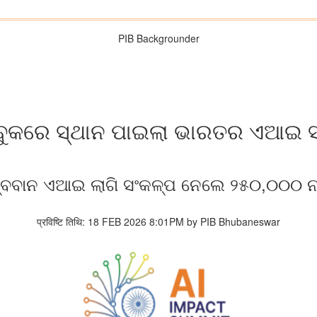
PIB Backgrounder
୍ ବୁକରେ ସ୍ଥାନ ପାଇଲା ଭାରତର ଏଆଇ 
ତ୍ବବାନ ଏଆଇ ଲାଗି ସଂକଳ୍ପ ନେଲେ ୨୫୦,୦୦୦ ନ
प्रविष्टि तिथि: 18 FEB 2026 8:01PM by PIB Bhubaneswar