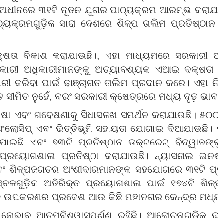
ଅଧୀନରେ ୩୧ଟି ନୂତନ ଯୁଗର ପାଠ୍ୟକ୍ରମ ଆରମ୍ଭ କରାଯାଇଛି
ାଠ୍ୟକ୍ରମଗୁଡ଼ିକ ସାରା ଦେଶରେ ଶିଳ୍ପ ତାଲିମ ପ୍ରତିଷ୍ଠା
ା ବିକାଶ କରାଯାଉଛି।, ଏହା ମାଧ୍ୟମରେ ସରକାରୀ ଅଧ
କାରୀ ଅଧିକାରୀମାନଙ୍କୁ ଅତ୍ୟାବଶ୍ୟକ ଏଆଇ ଦକ୍ଷତା ହ
ାରୀ କରିବା ପାଇଁ ଢାଞ୍ଚାଗତ ତାଲିମ ପ୍ରଦାନ କରେ। ଏ
ତ ସୀମିତ ନୁହେଁ, ବରଂ ସରକାରୀ କ୍ଷେତ୍ରରେ ମଧ୍ୟ ଦୃଢ଼ ଭାବ
ା ଏବଂ ଗବେଷଣାକୁ ସିଧାସଳଖ ସମର୍ଥନ କରାଯାଉଛି। ୫୦୦ 
େଲୋସିପ୍ ଏବଂ ଭିତ୍ତିଭୂମି ସହାୟତା ଯୋଗାଇ ଦିଆଯାଉଛି। ଜ
ାଇଛି ଏବଂ ୭୩ଟି ପ୍ରତିଷ୍ଠାନ ଡକ୍ଟରେଟ୍ ବିଦ୍ୱାନଙ୍କ
ୟୋଗଶାଳା ପ୍ରତିଷ୍ଠା କରାଯାଉଛି। ନ୍ୟାସନାଲ ଇନଷ୍ଟି
ଏବଂ ଶିଳ୍ପଜଗତର ଅଂଶୀଦାରମାନଙ୍କ ସହଯୋଗରେ ୩୧ଟି ପ୍ର
୍ଚଳଗୁଡ଼ିକ ଅତିରିକ୍ତ ପ୍ରୟୋଗଶାଳା ପାଇଁ ୧୭୪ଟି ଶିଳ୍
ନତ ଉପକରଣର ପ୍ରବେଶ ଆଉ କିଛି ମହାନଗର କେନ୍ଦ୍ର ମଧ୍ୟର
ମନୋଭାବ ଆତ୍ମବିଶ୍ୱାସପୂର୍ଣ୍ଣ ରହିଛି। ଆଲୋଚନାଗୁଡ଼ିକ 