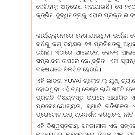
ଦେଖିବାକୁ ଅନୁରୋଧ କରାଯାଉଛି। ସେ ୨୫୦
କୃତ୍ରିମ ବୁଦ୍ଧିମତ୍ତାକୁ ଏହାର ପ୍ରକୃତ ଭା
କାର୍ଯ୍ୟକ୍ରମରେ ଦେଖାଯାଉଥିବା ଉର୍ଜ୍ଜା 
ବର୍ଷରୁ କମ୍ ବୟସର ୬୫ ପ୍ରତିଶତରୁ ଅଧି
ରଖିଛି। ଏଠାରେ ଆଲୋଚନା କେବଳ ଆଲଗୋରିଦମ
ସମ୍ଭାବନା ଉପରେ କେନ୍ଦ୍ରିତ। ଏହା ସ୍ପଷ୍ଟ
ଦକ୍ଷତାରେ ବିକଶିତ ହେଉଛି।
ଏହି ଭାବନା YUVAi ଗ୍ଲୋବାଲ୍ ୟୁଥ୍ ଚ
ହୋଇଥିବା ଏହି ଚ୍ୟାଲେଞ୍ଜ ଲାଗି ୩୮ଟି ଦ
ପ୍ରଗତି ବିଷୟବସ୍ତୁ ଉପରେ ଆଧାରିତ ଏଆଇ 
ପ୍ରବେଶଯୋଗ୍ୟତା, ସ୍ମାର୍ଟ ଗତିଶୀଳତା 
ପ୍ରୋଟୋଟାଇପ୍ ପ୍ରଦର୍ଶନ କରିଥିଲେ, ନୀତି
ଏହି ବିଶ୍ୱସ୍ତରୀୟ ସହଭାଗୀତା ଏକ ସଙ୍କେ
ବୁଦ୍ଧିମତ୍ତା କ୍ଷେତ୍ରରେ ନିଜକୁ ଏକ ଅ