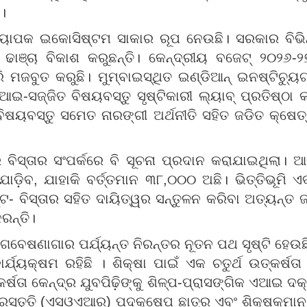
।
ବ୍ୟାପକ ଇକୋସିଷ୍ଟମ ସାକାର ରୂପ ନେଉଛି। ସରକାର ବିଭି
 ଢାଞ୍ଚା ବିକାଶ କରୁଛନ୍ତି। କେନ୍ଦ୍ରୀୟ ବଜେଟ୍ ୨୦୨୬-
ି ମଜବୁତ କରୁଛି। ମୁମ୍ବାଇସ୍ଥିତ ଇଣ୍ଡିଆନ୍ ଇନଷ୍ଟିଚ୍ୟୁଟ
ସଜ୍ଜିତ ବିଷୟବସ୍ତୁ ସୃଷ୍ଟିକାରୀ ଲ୍ୟାବ୍ ପ୍ରତିଷ୍ଠା 
ବିଷୟବସ୍ତୁ ସମେତ ନାରଙ୍ଗୀ ଅର୍ଥନୀତି ସହିତ ଜଡିତ କ୍ଷେତ୍ରଗ
ର ବିସ୍ତାର ସଂପର୍କରେ ବି ସୂଚନା ପ୍ରଦାନ କରାଯାଇଥିଲା। 
୍ ଯୋଡ଼ିବ, ଯାହାକି ବର୍ତ୍ତମାନ ୩୮,୦୦୦ ଅଛି। ଭିତ୍ତିଭ
ପଷ୍ଟ- ବିସ୍ତାର ସହିତ ଦାୟିତ୍ୱର ସନ୍ତୁଳନ କରିବା ଅତ୍ୟନ୍
ରନ୍ତି।
ବେଷଣାଗାର ପର୍ଯ୍ୟନ୍ତ ନିରନ୍ତର ନୂତନ ପଥ ସୃଷ୍ଟି ହେଉଛି
ର୍ଯ୍ୟକ୍ଷମ ରହିଛି । ଶିକ୍ଷା ପାଇଁ ଏକ ଚତୁର୍ଥ ଉତ୍କର୍ଷ
ର୍ଷତା କେନ୍ଦ୍ର ଯୁବପିଢ଼ିଙ୍କୁ ଶିଳ୍ପ-ପ୍ରାସଙ୍ଗିକ ଏଆଇ ଦ
ସ୍ତୁତି (ଏସଓଏଆର) ପଦକ୍ଷେପ ଛାତ୍ର ଏବଂ ଶିକ୍ଷକମାନଙ