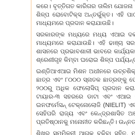
କରେ। ବୃତ୍ତିଗତ କାରିଗର ତାଲିମ ଯୋଜନା 
ଶିଳ୍ପ ରୋବୋଟିକ୍ସ ଅନ୍ତର୍ଭୁକ୍ତ। ଏହି ପ
ମାଧ୍ୟମରେ ପ୍ରଦାନ କରାଯାଉଛି।
ସରକାରଙ୍କ ମଧ୍ୟରେ ମଧ୍ୟ ଏଆଇ ଦକ୍ଷତ
ମାଧ୍ୟମରେ କରାଯାଉଛି। ଏହି ଢାଞ୍ଚା ସର
ଶାସନରେ ପ୍ରଭାବଶାଳୀ ଭାବରେ କାର୍ଯ୍ୟକ
ଶ୍ରେଣୀଗୃହ କିମ୍ବା ଘରୋଇ ଶିଳ୍ପ ପର୍ଯ୍ୟନ୍
ଇଣ୍ଡିଆଏଆଇ ମିଶନ ଅଧୀନରେ ଉଚ୍ଚଶିକ୍ଷ
ଛାତ୍ର ଏବଂ ୮୦୦୦ ସ୍ନାତକ ଛାତ୍ରଙ୍କୁ ଫ
୨୦୦ରୁ ଅଧିକ ଫେଲୋସିପ୍ ପ୍ରଦାନ କରାଯ
ଟାୟାର-୩ ସହରରେ ଡାଟା ଏବଂ ଏଆଇ ପ୍ର
ଇନଫର୍ମେସନ୍ ଟେକ୍ନୋଲୋଜି (NIELIT) 
ସେହିପରି ରାଜ୍ୟ ଏବଂ କେନ୍ଦ୍ରଶାସିତ ଅଞ
ପ୍ରତିଷ୍ଠାନକୁ ମନୋନୀତ କରିଛନ୍ତି। ଉନ୍
ଶିଖର ସମ୍ମିଳନୀ ଆଗକୁ ବଢ଼ିବା ସହିତ, 