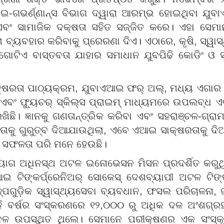
 ଇ-ଗଭର୍ଣ୍ଣାନ୍ସ ବିଭାଗ ଦ୍ୱାରା ଆରମ୍ଭ ହୋଇଥିବା ଯୁବ
 ଏବଂ ସାମାଜିକ ଦକ୍ଷତା ସହିତ ସଜ୍ଜିତ କରେ। ଏହା ସେମ
ା ବ୍ୟବହାର କରିବାକୁ ପ୍ରେରଣା ଦିଏ। ଏଠାରେ, କୃଷି, ସ୍ୱା
ଗୋଟିଏ ବାସ୍ତବତା ଯାହାର ସମାଧାନ ଯୁବପିଢି କୋଡିଂ ଓ
୍ଷରତା ପାଠ୍ୟକ୍ରମ, ଯୁବାଏଆଇ ଫର୍ ଅଲ୍, ମଧ୍ୟ ଏଗାର
 ଏବଂ ଫ୍ୟୁଚର୍ ସ୍କିଲ୍ସ ପ୍ରାଇମ୍ ମାଧ୍ୟମରେ ଉପଲବ୍ଧ 
ି। ଜ୍ଞାନକୁ ଗଣତାନ୍ତ୍ରିକ କରିବା ଏବଂ ସହରାଞ୍ଚଳ-ଗ୍ରା
ରତାକୁ ଗୁରୁତ୍ବ ଦିଆଯାଉଥିଲା, ଏବେ ଏଆଇ ସାକ୍ଷରତାକୁ ଦିଆଯା
 ସଫଳତା ପରି ମନେ ହେଉଛି।
ଗ ଅଧିନସ୍ଥ ଅଟଳ ଇନୋଭେସନ ମିସନ ପ୍ରଦର୍ଶିତ କରୁଥିଲ
ଆଇ ଟିଙ୍କର୍ପ୍ରେନିଅର୍ ସୋକେସ୍ ଦେଶବ୍ୟାପୀ ଅଟଳ ଟିଙ
ପଗୁଡ଼ିକ ସ୍ୱାସ୍ଥ୍ୟସେବା ବ୍ୟବଧାନ, ଫସଲ ପରିଚାଳନା, 
ଏହି ବର୍ଷର ସଂସ୍କରଣରେ ୧୨,୦୦୦ ରୁ ଅଧିକ ଦଳ ଅଂଶଗ
ଳ ଉପସ୍ଥିତ ଥିଲେ। ସେମାନେ ପରୀକ୍ଷଣର ଏକ ସଂସ୍କୃତି