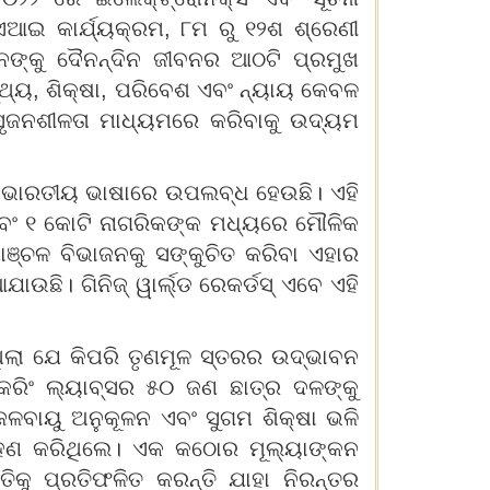
ାଏଆଇ କାର୍ଯ୍ୟକ୍ରମ, ୮ମ ରୁ ୧୨ଶ ଶ୍ରେଣୀ
ାନଙ୍କୁ ଦୈନନ୍ଦିନ ଜୀବନର ଆଠଟି ପ୍ରମୁଖ
ସ୍ଥ୍ୟ, ଶିକ୍ଷା, ପରିବେଶ ଏବଂ ନ୍ୟାୟ କେବଳ
 ସୃଜନଶୀଳତା ମାଧ୍ୟମରେ କରିବାକୁ ଉଦ୍ୟମ
 ଭାରତୀୟ ଭାଷାରେ ଉପଲବ୍ଧ ହେଉଛି। ଏହି
ଏବଂ ୧ କୋଟି ନାଗରିକଙ୍କ ମଧ୍ୟରେ ମୌଳିକ
ମାଞ୍ଚଳ ବିଭାଜନକୁ ସଙ୍କୁଚିତ କରିବା ଏହାର
ଉଛି। ଗିନିଜ୍ ୱାର୍ଲ୍ଡ ରେକର୍ଡସ୍ ଏବେ ଏହି
ା ଯେ କିପରି ତୃଣମୂଳ ସ୍ତରର ଉଦ୍ଭାବନ
୍କରିଂ ଲ୍ୟାବ୍ସର ୫୦ ଜଣ ଛାତ୍ର ଦଳଙ୍କୁ
ଜଳବାୟୁ ଅନୁକୂଳନ ଏବଂ ସୁଗମ ଶିକ୍ଷା ଭଳି
୍ରହଣ କରିଥିଲେ। ଏକ କଠୋର ମୂଲ୍ୟାଙ୍କନ
କୁ ପ୍ରତିଫଳିତ କରନ୍ତି ଯାହା ନିରନ୍ତର