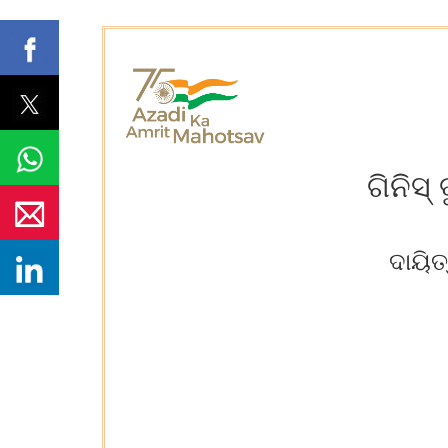
ଗିନିସ
ଦାୟି