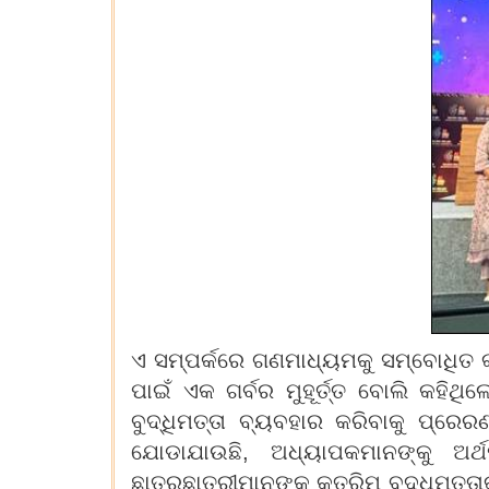
ଏ ସମ୍ପର୍କରେ ଗଣମାଧ୍ୟମକୁ ସମ୍ବୋଧିତ କର
ପାଇଁ ଏକ ଗର୍ବର ମୁହୂର୍ତ୍ତ ବୋଲି କହିଥି
ବୁଦ୍ଧିମତ୍ତା ବ୍ୟବହାର କରିବାକୁ ପ୍ରେ
ଯୋଡାଯାଉଛି, ଅଧ୍ୟାପକମାନଙ୍କୁ ଅର୍
ଛାତ୍ରଛାତ୍ରୀମାନଙ୍କୁ କୃତ୍ରିମ ବୁଦ୍ଧିମ