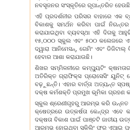
ନବସୃଜନର ସଂସ୍କୃତିରେ ରୂପାନ୍ତରିତ ହେଉଛି
ଏହି ପ୍ରଦର୍ଶନୀର ପରିସର ବାହାରେ ଏକ 
ବିକାଶକୁ ସମର୍ଥନ କରିବା ପାଇଁ ନିରନ୍ତର
କରାଯାଇଥିବା ବ୍ୟବସ୍ଥା ଏହି ଦିଗକୁ ଆହୁର
୧୫,୦୦୦ ସ୍କୁଲ ଏବଂ ୫୦୦ କଲେଜରେ ଏଆଇ-
ଦ୍ୱାରା ଆନିମେସନ୍, ଗେମିଂ ଏବଂ ଡିଜିଟାଲ୍ 
ହେବାର ଆଶା କରାଯାଉଛି।
ଶିଖର ସମ୍ମିଳନୀରେ କମ୍ପ୍ୟୁଟିଂ କ୍ଷମତା
ଅତିରିକ୍ତ ଗ୍ରାଫିକ୍ସ ପ୍ରୋସେସିଂ ୟୁନିଟ
ବଢ଼ୁଛନ୍ତି। ଏହାର ବାର୍ତ୍ତା ଅତ୍ୟନ୍ତ ସ୍
ଦକ୍ଷ କର୍ମଶକ୍ତି ପ୍ରମୁଖ ଭୂମିକା ଗ୍ରହଣ କ
ସ୍କୁଲ ଶ୍ରେଣୀଗୃହରୁ ଆରମ୍ଭ କରି ଉନ୍ନତ ଗ
କ୍ଷେତ୍ରରେ ଉତ୍କର୍ଷତା କେନ୍ଦ୍ର ଏବେ କା
ଦକ୍ଷତା ବିକାଶ ପାଇଁ ପାଞ୍ଚଟି ଜାତୀୟ ଉତ୍କ
ଆରମ୍ଭ ହୋଇଥିବା ସ୍କିଲିଂ ଫର ଏଆଇ ପ୍ର