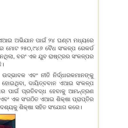
 ଏଆଇ ଅଭିଯାନ ପାଇଁ ୨୪ ଘଣ୍ଟା ମଧ୍ୟରେ
୍ୟରେ ମୋଟ ୨୫୦,୯୪୬ ବୈଧ ସଂକଳ୍ପ ରେକର୍ଡ
 ନଥିଲା, ବରଂ ଏକ ଯୁବ ରାଷ୍ଟ୍ରର ସଂକଳ୍ପର
ି।
ଉଦ୍ଭାବକ ଏବଂ ନୀତି ନିର୍ଦ୍ଧାରକମାନଙ୍କୁ
 ହୋଇଥିବା, ଦାୟିତ୍ବବାନ ଏଆଇ ସଂକଳ୍ପ
ହାର ପାଇଁ ପ୍ରତିବଦ୍ଧ ହେବାକୁ ଆମନ୍ତ୍ରଣ
୍ ଏବଂ ଏକ ସଂଗଠିତ ଏଆଇ ଶିକ୍ଷା ପ୍ରାପ୍ତିର
େଶ୍ୟକୁ ଶିକ୍ଷା ସହିତ ସଂଯୋଗ କରେ।