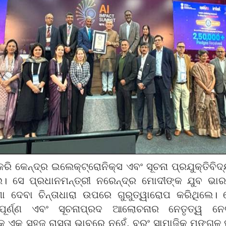
ି କେନ୍ଦ୍ର ଇଲେକ୍ଟ୍ରୋନିକ୍ସ ଏବଂ ସୂଚନା ପ୍ରଯୁକ୍ତିବିଦ୍
ଲେ। ସେ ପ୍ରଧାନମନ୍ତ୍ରୀ ନରେନ୍ଦ୍ର ମୋଦୀଙ୍କ ଯୁବ ଭାରତ
ରଣା ଦେବା ଚିନ୍ତାଧାରା ଉପରେ ଗୁରୁତ୍ୱାରୋପ କରିଥିଲେ।
ଥପୂର୍ଣ୍ଣ ଏବଂ ସୂଚନାପ୍ରଦ ଆଲୋଚନାର ନେତୃତ୍ୱ ନେ
ତ୍ତାକୁ ଏକ ସହଜ ରାସ୍ତା ଭାବରେ ନୁହେଁ, ବରଂ ସାମାଜିକ ମ