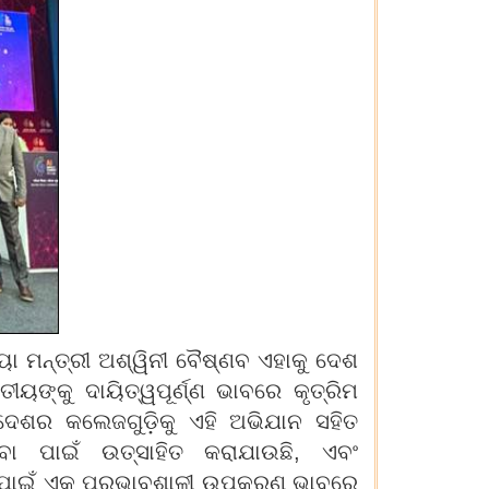
ୟା ମନ୍ତ୍ରୀ ଅଶ୍ୱିନୀ ବୈଷ୍ଣବ ଏହାକୁ ଦେଶ
ୀୟଙ୍କୁ ଦାୟିତ୍ୱପୂର୍ଣ୍ଣ ଭାବରେ କୃତ୍ରିମ
 ଦେଶର କଲେଜଗୁଡ଼ିକୁ ଏହି ଅଭିଯାନ ସହିତ
ବା ପାଇଁ ଉତ୍ସାହିତ କରାଯାଉଛି, ଏବଂ
ଙ୍ଗଳ ପାଇଁ ଏକ ପ୍ରଭାବଶାଳୀ ଉପକରଣ ଭାବରେ