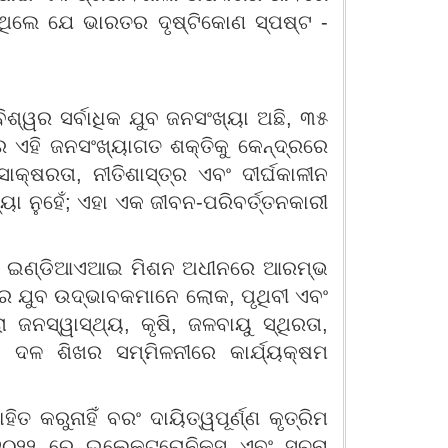
ିଥିଲେ ଯେ ଭାରତର ଦୃଷ୍ଟିକୋଣ ସ୍ପଷ୍ଟ -
ିଶ୍ୱର ସର୍ବାଧିକ ଯୁବ ଜନସଂଖ୍ୟା ଅଛି, ୩୫
 ଏହି ଜନସଂଖ୍ୟାଗତ ଶକ୍ତିକୁ କେନ୍ଦ୍ରରେ
କ୍ଷରତା, ନୀତିଶାସ୍ତ୍ର ଏବଂ ଦୀର୍ଘକାଳୀନ
ୟା ନୁହେଁ; ଏହା ଏକ ଜୀବନ-ପରିବର୍ତ୍ତନକାରୀ
ୋଇଛି ଇଣ୍ଡିଆଏଆଇ ମିଶନ ଅଧୀନରେ ଆରମ୍ଭ
ସର ଯୁବ ଉଦ୍ଭାବକମାନେ ଲୋକ, ପୃଥିବୀ ଏବଂ
ଜନସ୍ୱାସ୍ଥ୍ୟ, କୃଷି, ଜଳବାୟୁ ସ୍ଥିରତା,
୭୦ ଦଳ ଶିଖର ସମ୍ମିଳନୀରେ କାର୍ଯ୍ୟକ୍ଷମ
ରୁନାହିଁ ବରଂ ଦାୟିତ୍ୱପୂର୍ଣ୍ଣ କୃତ୍ରିମ
 ୨୦୨୨ ରେ ଇଲେକ୍ଟ୍ରୋନିକ୍ସ ଏବଂ ସୂଚନା