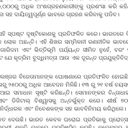
,୦୦୦ରୁ ଅଧିକ ଅଂଶଗ୍ରହଣକାରୀଙ୍କୁ ପ୍ରଶଂସା କରି କହ
ବନା ସହ ଦାୟିତ୍ୱପୂର୍ଣ୍ଣ ଭାବରେ ଗ୍ରହଣ କରିବାକୁ ପଡିବ।
ସେହି ସ୍ପଷ୍ଟ ଦୃଷ୍ଟିକୋଣକୁ ପ୍ରତିଫଳିତ କରେ। ଭାରତରେ ବ
କ ଲୋକ ଅଛନ୍ତି। ଏହି ଶିଖର ସମ୍ମିଳନୀ ରଣନୀତିକ ଭାବରେ
 ଏବଂ ଭିତ୍ତିଭୂମି ପର୍ଯ୍ୟନ୍ତ ସୀମିତ ନୁହେଁ, ବରଂ ସା
 ଯେ କୃତ୍ରିମ ବୁଦ୍ଧିମତ୍ତା ଆଉ ଏକ ଦୂରନ୍ତ ପ୍ରଯୁକ୍ତିବିଦ୍
୍ୟାଲେଞ୍ଜର ବିଜେତାମାନଙ୍କ ଘୋଷଣାରେ ପ୍ରତିଫଳିତ ହ
େଶରୁ ୨୫୦୦ରୁ ଅଧିକ ଆବେଦନ ମିଳିଛି। ୧୩ ରୁ ୨୧ ବର୍ଷ ବୟ
ସମାଧାନ ସୃଷ୍ଟି କରିଛନ୍ତି। ସେମାନଙ୍କର ଚିନ୍ତାଧାରା 
ଏବଂ ଡିଜିଟାଲ୍ ବିଶ୍ୱାସକୁ ଅନ୍ତର୍ଭୁକ୍ତ କରେ। ଶୀର୍ଷ 
 ନିର୍ଦ୍ଧାରକ ଏବଂ ନିବେଶକଙ୍କ ସହ ଭାବବିନିମୟ କରିଥିଲେ।
ତ ଦେଉଛି। ଭାରତ କେବଳ ଘରୋଇ ପ୍ରତିଭାକୁ ପ୍ରୋତ୍ସାହିତ କ
ଗ୍ରଣୀ ଶକ୍ତି ଭାବରେ ପ୍ରତିଷ୍ଠିତ କରୁଛି। ନଭେମ୍ବର