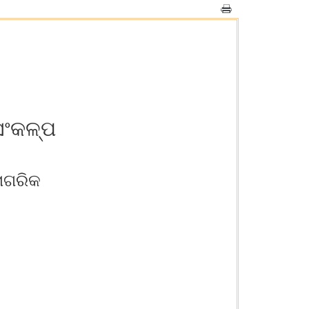
ସଂକଳ୍ପ
ାଗରିକ