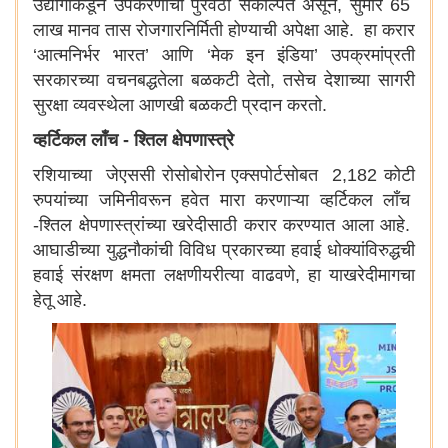
उद्योगांकडून उपकरणांचा पुरवठा संकल्पित असून, सुमारे 65
लाख मानव तास रोजगारनिर्मिती होण्याची अपेक्षा आहे. हा करार
‘आत्मनिर्भर भारत’ आणि ‘मेक इन इंडिया’ उपक्रमांप्रती
सरकारच्या वचनबद्धतेला बळकटी देतो, तसेच देशाच्या सागरी
सुरक्षा व्यवस्थेला आणखी बळकटी प्रदान करतो.
व्हर्टिकल लाँच - श्तिल क्षेपणास्त्रे
रशियाच्या जेएससी रोसोबोरोन एक्सपोर्टसोबत 2,182 कोटी
रुपयांच्या जमिनीवरून हवेत मारा करणाऱ्या व्हर्टिकल लाँच
-श्तिल क्षेपणास्त्रांच्या खरेदीसाठी करार करण्यात आला आहे.
आघाडीच्या युद्धनौकांची विविध प्रकारच्या हवाई धोक्यांविरुद्धची
हवाई संरक्षण क्षमता लक्षणीयरीत्या वाढवणे, हा याखरेदीमागचा
हेतू आहे.