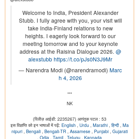
Welcome to India, President Alexander
Stubb. I fully agree with you, your visit will
take India-Finland relations to new
heights. I eagerly look forward to our
meeting tomorrow and to your keynote
address at the Raisina Dialogue 2026.
@
alexstubb
https://t.co/pJs0N3J9Mr
— Narendra Modi (@narendramodi)
Marc
h 4, 2026
***
NK
(रिलीज़ आईडी: 2235267)
आगंतुक पटल : 53
इस विज्ञप्ति को इन भाषाओं में पढ़ें:
English
,
Urdu
,
Marathi
,
हिन्दी
,
Ma
nipuri
,
Bengali
,
Bengali-TR
,
Assamese
,
Punjabi
,
Gujarati
,
Odia
,
Tamil
,
Telugu
,
Kannada