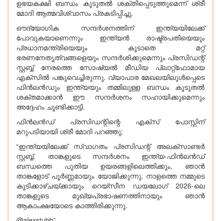
ഉഭയകക്ഷി ബന്ധം കൂടുതൽ ശക്തിപ്പെടുത്തുമെന്ന് ശ്രീ
മോദി ആത്മവിശ്വാസം പ്രകടിപ്പിച്ചു.
ഔദ്യോഗിക സന്ദർശനത്തിന് ഇന്ത്യയിലേക്ക്
പോവുകയാണെന്നും ഇന്ത്യൻ രാഷ്ട്രപതിയെയും
പ്രധാനമന്ത്രിയെയും കൂടാതെ മറ്റ്
ഭരണനേതൃത്വങ്ങളെയും സന്ദർശിക്കുമെന്നും പ്രസിഡന്റ്
സ്റ്റബ്ബ് നേരത്തെ സോഷ്യൽ മീഡിയ പ്ലാറ്റ്‌ഫോമായ
എക്സിൽ പങ്കുവെച്ചിരുന്നു. വ്യാപാര മേഖലയിലുൾപ്പെടെ
ഫിൻലൻഡും ഇന്ത്യയും തമ്മിലുള്ള ബന്ധം കൂടുതൽ
ശക്തമാക്കാൻ ഈ സന്ദർശനം സഹായിക്കുമെന്നും
അദ്ദേഹം ചൂണ്ടിക്കാട്ടി.
ഫിൻലൻഡ് പ്രസിഡന്റിന്റെ എക്സ് പോസ്റ്റിന്
മറുപടിയായി ശ്രീ മോദി പറഞ്ഞു;
“ഇന്ത്യയിലേക്ക് സ്വാഗതം പ്രസിഡന്റ് അലക്സാണ്ടർ
സ്റ്റബ്ബ്. താങ്കളുടെ സന്ദർശനം ഇന്ത്യ-ഫിൻലൻഡ്
ബന്ധത്തെ പുതിയ ഉയരങ്ങളിലെത്തിക്കും, ഞാൻ
താങ്കളോട് പൂർണ്ണമായും യോജിക്കുന്നു. നാളത്തെ നമ്മുടെ
കൂടിക്കാഴ്ചയ്ക്കായും റെയ്സീന ഡയലോഗ് 2026-ലെ
താങ്കളുടെ മുഖ്യപ്രഭാഷണത്തിനായും ഞാൻ
ആകാംക്ഷയോടെ കാത്തിരിക്കുന്നു.
@alexstubb”