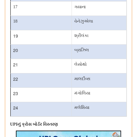
17
ગયાના
18
વેનેઝુએલા
19
શ્રીલંકા
20
બ્રાઝિલ
21
લેસોથો
22
માલદીવ્સ
23
મંગોલિયા
24
મલેશિયા
UPI
નું ક્રોસ બોર્ડર વિસ્તરણ