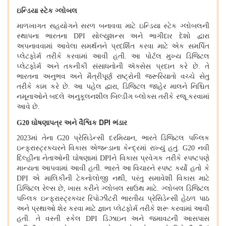
ઇન્ડિયા સ્ટેક ગ્લોબલ
માળખાગત સહયોગને સરળ બનાવવા માટે ઇન્ડિયા સ્ટેક ગ્લોબલની
સ્થાપના ભારતના
DPI
સોલ્યુશન્સ અને ભાગીદાર દેશો દ્વારા
અપનાવવામાં આવેલા સમર્થનને પ્રદર્શિત કરવા માટે એક સમર્પિત
પ્લેટફોર્મ તરીકે કરવામાં આવી હતી
.
આ પોર્ટલ મુખ્ય ડિજિટલ
પ્લેટફોર્મ અને તકનીકી સંસાધનોની ઍક્સેસ પ્રદાન કરે છે
.
તે
ભારતના અનુભવ અને મૈત્રીપૂર્ણ રાષ્ટ્રોની જરૂરિયાતો વચ્ચે સેતુ
તરીકે કામ કરે છે
.
આ પહેલ દ્વારા
,
ડિજિટલ જાહેર માલને નિશ્ચિત
નમૂનાઓને બદલે અનુકૂલનશીલ બિલ્ડીંગ બ્લોક્સ તરીકે રજૂ કરવામાં
આવે છે
.
DPI
G20
ઘોષણાપત્ર અને વૈશ્વિક
ભંડાર
2023
માં તેના
G20
પ્રેસિડેન્સી દરમિયાન
,
ભારતે ડિજિટલ પબ્લિક
ઇન્ફ્રાસ્ટ્રક્ચરને વિકાસ એજન્ડાના કેન્દ્રમાં રાખ્યું હતું
. G20
નવી
દિલ્હીના નેતાઓની ઘોષણામાં
DPI
ને વિકાસ પ્રવેગક તરીકે સ્પષ્ટપણે
માન્યતા આપવામાં આવી હતી
.
ભારતે આ વિચારને સ્પષ્ટ કર્યો હતો કે
DPI
એ માલિકીની ટેકનોલોજી નથી
,
પરંતુ સમાવેશી વિકાસ માટે
ડિજિટલ રેલ્સ છે
,
ખાસ કરીને ગ્લોબલ સાઉથ માટે
.
ગ્લોબલ ડિજિટલ
પબ્લિક ઇન્ફ્રાસ્ટ્રક્ચર રિપોઝીટરી ભારતીય પ્રેસિડેન્સી હેઠળ પાઠ
અને પ્રથાઓ શેર કરવા માટે જ્ઞાન પ્લેટફોર્મ તરીકે શરૂ કરવામાં આવી
હતી
.
તે વસ્તી સ્કેલ
DPI
ડિઝાઇન અને જમાવટની આસપાસ