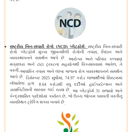
રાષ્ટ્રીય બિન
-
સંચારી રોગો
(
NCD) પ્લેટફોર્મ
:
રાષ્ટ્રીય બિન
-
સંચારી
રોગો પ્લેટફોર્મ મુખ્ય જીવનશૈલી રોગોની તપાસ, નિદાન અને
વ્યવસ્થાપનને સમર્થન આપે છે
.
આરોગ્ય અને પરિવાર કલ્યાણ
મંત્રાલય અને ટાટા ટ્રસ્ટના સહયોગથી વિકસાવવામાં આવેલ, તે
વસ્તી
-
આધારિત તપાસ અને લાંબા ગાળાના રોગ વ્યવસ્થાપનને સમર્થન
આપે છે
.
ડિસેમ્બર 2025 સુધીમાં, 74.97 કરોડ લાભાર્થીઓ સિસ્ટમમાં
નોંધાયેલા હતા
. 8.64
કરોડથી વધુ દર્દીઓ હાઈપરટેન્શન અને
ડાયાબિટીસની સારવાર લઈ રહ્યા છે
.
આ પ્લેટફોર્મ
31
રાજ્યો અને
કેન્દ્રશાસિત પ્રદેશોમાં કાર્યરત છે, જે ઉચ્ચ જોખમ ધરાવતી વસ્તીનું
વ્યવસ્થિત ટ્રેકિંગ શક્ય બનાવે છે
.