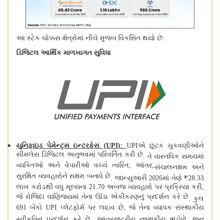
આ સ્ટેક ચોક્કસ ક્ષેત્રોમાં નીચે મુજબ વિકસિત થયો છે
:
ડિજિટલ આર્થિક માળખાગત સુવિધા
યુનિફાઇડ પેમેન્ટ્સ ઇન્ટરફેસ
(
UPI):
UPIએ છૂટક ચુકવણીઓને
સીમલેસ ડિજિટલ અનુભવમાં પરિવર્તિત કરી છે
.
તે વાસ્તવિક સમયમાં
વ્યક્તિઓ અને વેપારીઓ વચ્ચે ત્વરિત, આંતર
-
સંચાલનક્ષમ અને
સુરક્ષિત વ્યવહારોને સક્ષમ બનાવે છે
.
જાન્યુઆરી 2026માં તેણે ₹28.33
લાખ કરોડથી વધુ મૂલ્યના 21.70 અબજ વ્યવહારો પર પ્રક્રિયા કરી,
જે રોજિંદા વાણિજ્યમાં તેના ઊંડા એકીકરણનું પ્રદર્શન કરે છે
.
કુલ
691 બેંકો UPI પ્લેટફોર્મ પર લાઇવ છે, જે તેના વ્યાપક સંસ્થાકીય
સ્વીકૃતિ
નું પ્રદર્શન કરે છે
.
આંતરરાષ્ટ્રીય નાણાકીય ભંડોળે, જૂન