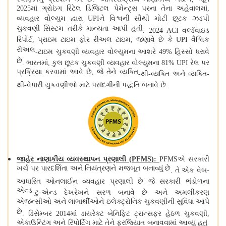
2025માં ગ્રોઇંગ રિટેલ ડિજિટલ પેમેન્ટ્સ પરના તેના અહેવાલમાં,
વ્યવહાર વોલ્યુમ દ્વારા UPIને વિશ્વની સૌથી મોટી છૂટક ઝડપી
ચુકવણી સિસ્ટમ તરીકે માન્યતા આપી હતી
.
2024 ACI વર્લ્ડવાઇડ
રિપોર્ટ, પ્રાઇમ ટાઇમ ફોર રીઅલ ટાઇમ, જણાવે છે કે UPI વૈશ્વિક
રીઅલ
-
ટાઇમ ચુકવણી વ્યવહાર વોલ્યુમના આશરે 49% હિસ્સો ધરાવે
છે
.
ભારતમાં, કુલ છૂટક ચુકવણી વ્યવહાર વોલ્યુમના 81% UPI રેલ પર
પ્રક્રિયા કરવામાં આવે છે, જે તેને વ્યક્તિ
-
થી
-
વ્યક્તિ અને વ્યક્તિ
-
થી
-
વેપારી ચુકવણીઓ માટે પસંદગીની પદ્ધતિ બનાવે છે
.
જાહેર નાણાકીય વ્યવસ્થાપન પ્રણાલી
(
PFMS):
PFMSએ સરકારી
ખર્ચ પર પારદર્શિતા અને નિયંત્રણને મજબૂત બનાવ્યું છે
.
તે એક વેબ
-
આધારિત ઓનલાઈન વ્યવહાર પ્રણાલી છે જે સરકારી ભંડોળના
એન્ડ
-
ટુ
-
એન્ડ દેખરેખને સરળ બનાવે છે અને અમલીકરણ
એજન્સીઓ અને લાભાર્થીઓને ઇલેક્ટ્રોનિક ચુકવણીની સુવિધા આપે
છે
.
ડિસેમ્બર 2014માં ડાયરેક્ટ બેનિફિટ ટ્રાન્સફર હેઠળ ચુકવણી,
એકાઉન્ટિંગ અને રિપોર્ટિંગ માટે તેને ફરજિયાત બનાવવામાં આવ્યું હતું
.