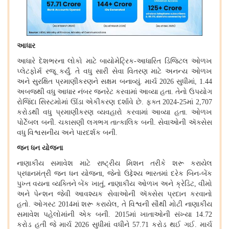
આધાર
આધારે દેશભરના લોકો માટે બાયોમેટ્રિક
-
આધારિત ડિજિટલ ઓળખ
પ્લેટફોર્મ રજૂ કર્યું
.
તે વધુ સારી સેવા વિતરણ માટે અનન્ય ઓળખ
અને સુરક્ષિત પ્રમાણીકરણને સક્ષમ બનાવ્યું
.
માર્ચ 2026 સુધીમાં, 1.44
અબજથી વધુ આધાર નંબર જનરેટ કરવામાં આવ્યા હતા
.
તેનો ઉપયોગ
રોજિંદા સિસ્ટમોમાં ઊંડા એકીકરણ દર્શાવે છે
.
ફક્ત 2024-25માં 2,707
કરોડથી વધુ પ્રમાણીકરણ વ્યવહારો કરવામાં આવ્યા હતા
.
ઓળખ
પોર્ટેબલ બની
.
ચકાસણી લગભગ તાત્કાલિક બની
.
સેવાઓની ઍક્સેસ
વધુ વિશ્વસનીય અને પારદર્શક બની
.
જન ધન યોજના
નાણાકીય સમાવેશ માટે રાષ્ટ્રીય મિશન તરીકે શરૂ કરાયેલ
પ્રધાનમંત્રી જન ધન યોજના, જેનો ઉદ્દેશ્ય ભારતમાં દરેક બિન
-
બેંક
પુખ્ત વયના વ્યક્તિને બેંક ખાતું, નાણાકીય ઓળખ અને ક્રેડિટ, વીમો
અને પેન્શન જેવી આવશ્યક સેવાઓની ઍક્સેસ પ્રદાન કરવાનો
હતો
.
ઓગસ્ટ 2014માં શરૂ કરાયેલ, તે વિશ્વની સૌથી મોટી નાણાકીય
સમાવેશ પહેલોમાંની એક બની
. 2015
માં ખાતાઓની સંખ્યા
14.72
કરોડ હતી જે માર્ચ
2026
સુધીમાં વધીને
57.71
કરોડ થઈ ગઈ
.
માર્ચ