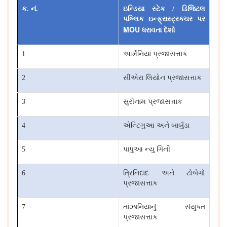
ક
.
નં
.
ઇન્ડિયા સ્ટેક
/
ડિજિટલ
પબ્લિક ઇન્ફ્રાસ્ટ્રક્ચર પર
MOU
ધરાવતા દેશો
1
આર્મેનિયા પ્રજાસત્તાક
2
સીએરા લિયોન પ્રજાસત્તાક
3
સુરીનામ પ્રજાસત્તાક
4
એન્ટિગુઆ અને બાર્બુડા
5
પાપુઆ ન્યુ ગિની
6
ત્રિનિદાદ અને ટોબેગો
પ્રજાસત્તાક
7
તાંઝાનિયાનું સંયુક્ત
પ્રજાસત્તાક