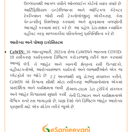
ઉલ્લંઘનથી આગળ વધીને ઓનલાઈન કોર્ટનો વ્યાપ વધારે છે
.
આર્ટિફિશિયલ ઇન્ટેલિજન્સ
અને ઓપ્ટિકલ કેરેક્ટર
રેકગ્નિશન જેવી નવી ટેકનોલોજીનું એકીકરણ, કેસ
પેન્ડન્સીનું વિશ્લેષણ કરવામાં અને મુકદ્દમાના વલણોની
આગાહી કરવામાં મદદ કરે છે
.
આ પહેલ ડેટા
-
સક્ષમ ન્યાયિક
વહીવટ તરફ માળખાકીય પરિવર્તનનું પ્રતિનિધિત્વ કરે છે
.
આરોગ્ય અને પોષણ ઇકોસિસ્ટમ
CoWIN:
16 જાન્યુઆરી, 2021ના ​​રોજ CoWINને ભારતના COVID-
19 રસીકરણ કાર્યક્રમના ડિજિટલ કરોડરજ્જુ તરીકે શરૂ કરવામાં
આવ્યું હતું
.
તે જાહેર અને ખાનગી ક્ષેત્રના રસી ઉત્પાદકો,
વહીવટકર્તાઓ, આરોગ્યસંભાળ કાર્યકરો અને લાભાર્થીઓને એક જ
પ્લેટફોર્મ પર જોડે છે
.
2.2 અબજથી વધુ ડોઝનું સંચાલન કરીને,
CoWIN એ વિશ્વના સૌથી મોટા રસીકરણ અભિયાનોમાંના એકમાં
પારદર્શિતા અને કાર્યક્ષમતા લાવી
.
રીઅલ
-
ટાઇમ ડેટા ટ્રેકિંગે સંકલન
અને જાહેર વિશ્વાસમાં સુધારો કર્યો
.
તેની ડિઝાઇન અને કાર્યક્ષમતાએ
વૈશ્વિક સ્તરે રસ જગાડ્યો છે, ઘણા દેશો તેને ડિજિટલ જાહેર આરોગ્ય
પ્રણાલી માટે એક મોડેલ તરીકે જુએ છે
.