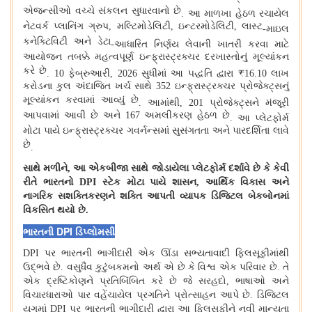
એજન્સીઓ વચ્ચે સંકલન સુધારવાનો છે
.
આ માળખા હેઠળ રચાયેલ
નેટવર્ક પ્લાનિંગ ગ્રુપ, મલ્ટિમોડેલિટી, ઇન્ટરમોડેલિટી, લાસ્ટ
-
માઇલ
કનેક્ટિવિટી અને ડેટા
-
આધારિત નિર્ણય લેવાની ખાતરી કરવા માટે
આયોજન તબક્કે મહત્વપૂર્ણ ઇન્ફ્રાસ્ટ્રક્ચર દરખાસ્તોનું મૂલ્યાંકન
કરે છે
.
10 ફેબ્રુઆરી, 2026 સુધીમાં આ પદ્ધતિ દ્વારા ₹16.10 લાખ
કરોડના કુલ અંદાજિત ખર્ચ સાથે 352 ઇન્ફ્રાસ્ટ્રક્ચર પ્રોજેક્ટ્સનું
મૂલ્યાંકન કરવામાં આવ્યું છે
.
આમાંથી, 201 પ્રોજેક્ટ્સને મંજૂરી
આપવામાં આવી છે અને 167 અમલીકરણ હેઠળ છે
.
આ પ્લેટફોર્મ
મોટા પાયે ઇન્ફ્રાસ્ટ્રક્ચર ગવર્નન્સમાં સુસંગતતા અને પારદર્શિતા લાવે
છે
.
સાથે મળીને, આ એકબીજા સાથે જોડાયેલા પ્લેટફોર્મ દર્શાવે છે કે કેવી
રીતે ભારતનો DPI સ્ટેક મોટા પાયે શાસન, આર્થિક વિકાસ અને
નાગરિક સશક્તિકરણને શક્તિ આપતી વ્યાપક ડિજિટલ બેકબોનમાં
વિકસિત થયો છે
.
DPI
ભારતની
ડિપ્લોમસી
DPI
પર ભારતની ભાગીદારી એક ઊંડા સભ્યતાવાદી ફિલસૂફીમાંથી
ઉદ્ભવે છે
.
વસુધૈવ કુટુંબકમનો અર્થ એ છે કે વિશ્વ એક પરિવાર છે
.
તે
એક દ્રષ્ટિકોણને પ્રતિબિંબિત કરે છે જે સરહદો
,
ભાષાઓ અને
વિચારધારાઓ પાર વહેંચાયેલ પ્રગતિને પ્રોત્સાહન આપે છે
.
ડિજિટલ
યુગમાં
DPI
પર ભારતની ભાગીદારી દ્વારા આ ફિલસૂફીને નવી માન્યતા