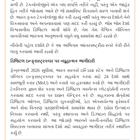
મળી છે
.
ટેકનોલોજીને એક બંધ સંપત્તિ તરીકે નહીં
,
પરંતુ એક જાહેર
હિત તરીકે જોવામાં આવે છે જે સમાવિષ્ટ વિકાસને સરળ બનાવી શકે
છે
.
ભારત ફક્ત ટેકનોલોજી શેર કરી રહ્યું નથી પરંતુ અન્ય દેશોને તેને
વિકસાવવા અને અપનાવવામાં પણ મદદ કરી રહ્યું છે
.
જેમ જેમ દેશો
વિશ્વસનીય ડિજિટલ માર્ગો શોધે છે
,
તેમ તેમ વૈશ્વિક નીતિગત
વાતચીતમાં ભારતના અનુભવનો વધુને વધુ સમાવેશ થઈ રહ્યો છે
.
નીચેની પહેલ દર્શાવે છે કે આ અભિગમ આંતરરાષ્ટ્રીય સ્તરે કેવી રીતે
લાગુ કરવામાં આવી રહ્યો છે
:
ડિજિટલ ઇન્ફ્રાસ્ટ્રક્ચર પર વ્યૂહાત્મક ભાગીદારી
ફેબ્રુઆરી 2026 સુધીમાં, ભારત સરકારે ઇન્ડિયા સ્ટેક અને ડિજિટલ
પબ્લિક ઇન્ફ્રાસ્ટ્રક્ચર પર સહયોગ કરવા માટે 24 દેશો સાથે
સમજૂતી કરાર
(
MoU) અને કરારો પર હસ્તાક્ષર કર્યા છે
.
આ ભાગીદારી
ટેકનિકલ જ્ઞાન શેર કરવા અને ડિજિટલ ગવર્નન્સ પ્લેટફોર્મની નકલ
કરવામાં મદદ કરવા પર ધ્યાન કેન્દ્રિત કરે છે
.
સહકારના ક્ષેત્રોમાં
ડિજિટલ ઓળખ, ડિજિટલ ચુકવણીઓ, ડેટા એક્સચેન્જ ફ્રેમવર્ક
અને સેવા વિતરણ પ્રણાલીઓનો સમાવેશ થાય છે
.
ધ્યેય ઉત્પાદન
નિકાસ કરવાનો નથી, પરંતુ સ્થાપત્ય અને ડિઝાઇન સિદ્ધાંતો પર
સહયોગ કરવાનો છે
.
આ જોડાણે ભારતને વસ્તી
-
સ્તરીય ડિજિટલ
સિસ્ટમ્સ બનાવવા માંગતા દેશો માટે વ્યવહારુ ભાગીદાર તરીકે સ્થાપિત
કર્યું છે
.