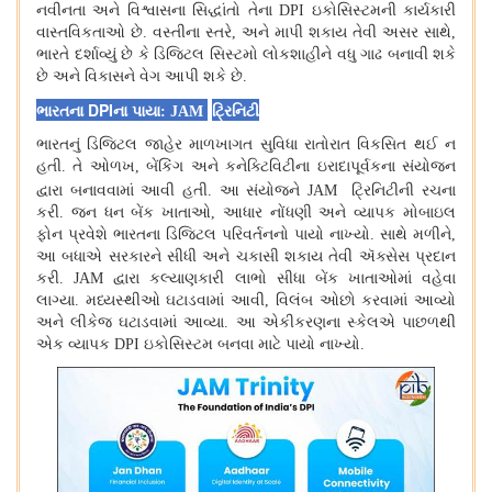
નવીનતા અને વિશ્વાસના સિદ્ધાંતો તેના DPI ઇકોસિસ્ટમની કાર્યકારી
વાસ્તવિકતાઓ છે
.
વસ્તીના સ્તરે, અને માપી શકાય તેવી અસર સાથે,
ભારતે દર્શાવ્યું છે કે ડિજિટલ સિસ્ટમો લોકશાહીને વધુ ગાઢ બનાવી શકે
છે અને વિકાસને વેગ આપી શકે છે
.
DPI
ભારતના
ના પાયા
: JAM
ટ્રિનિટી
ભારતનું ડિજિટલ જાહેર માળખાગત સુવિધા રાતોરાત વિકસિત થઈ ન
હતી
.
તે ઓળખ, બેંકિંગ અને કનેક્ટિવિટીના ઇરાદાપૂર્વકના સંયોજન
દ્વારા બનાવવામાં આવી હતી
.
આ સંયોજને JAM
ટ્રિનિટીની રચના
કરી
.
જન ધન બેંક ખાતાઓ, આધાર નોંધણી અને વ્યાપક મોબાઇલ
ફોન પ્રવેશે ભારતના ડિજિટલ પરિવર્તનનો પાયો નાખ્યો
.
સાથે મળીને,
આ બધાએ સરકારને સીધી અને ચકાસી શકાય તેવી ઍક્સેસ પ્રદાન
કરી
.
JAM દ્વારા કલ્યાણકારી લાભો સીધા બેંક ખાતાઓમાં વહેવા
લાગ્યા
.
મધ્યસ્થીઓ ઘટાડવામાં આવી, વિલંબ ઓછો કરવામાં આવ્યો
અને લીકેજ ઘટાડવામાં આવ્યા
.
આ એકીકરણના સ્કેલએ પાછળથી
એક વ્યાપક DPI ઇકોસિસ્ટમ બનવા માટે પાયો નાખ્યો
.