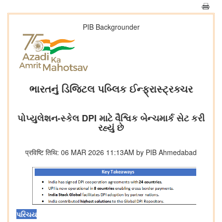
PIB Backgrounder
ભારતનું ડિજિટલ પબ્લિક ઈન્ફ્રાસ્ટ્રક્ચર
પોપ્યુલેશન-સ્કેલ DPI માટે વૈશ્વિક બેન્ચમાર્ક સેટ કરી
રહ્યું છે
प्रविष्टि तिथि: 06 MAR 2026 11:13AM by PIB Ahmedabad
પરિચય