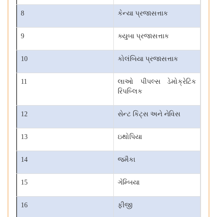
8
કેન્યા પ્રજાસત્તાક
9
ક્યુબા પ્રજાસત્તાક
10
કોલંબિયા પ્રજાસત્તાક
11
લાઓ પીપલ્સ ડેમોક્રેટિક
રિપબ્લિક
12
સેન્ટ કિટ્સ અને નેવિસ
13
ઇથોપિયા
14
જમૈકા
15
ગેમ્બિયા
16
ફીજી