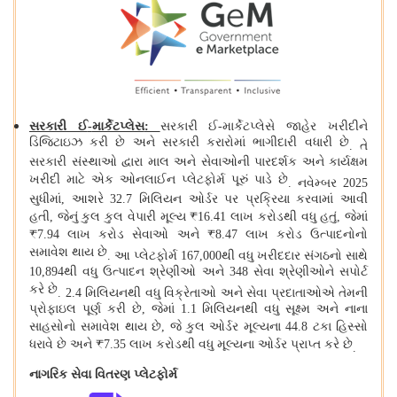
સરકારી ઈ
-
માર્કેટપ્લેસ
:
સરકારી ઈ
-
માર્કેટપ્લેસે જાહેર ખરીદીને
ડિજિટાઇઝ કરી છે અને સરકારી કરારોમાં ભાગીદારી વધારી છે
.
તે
સરકારી સંસ્થાઓ દ્વારા માલ અને સેવાઓની પારદર્શક અને કાર્યક્ષમ
ખરીદી માટે એક ઓનલાઈન પ્લેટફોર્મ પૂરું પાડે છે
.
નવેમ્બર 2025
સુધીમાં, આશરે 32.7 મિલિયન ઓર્ડર પર પ્રક્રિયા કરવામાં આવી
હતી, જેનું કુલ કુલ વેપારી મૂલ્ય ₹16.41 લાખ કરોડથી વધુ હતું, જેમાં
₹7.94 લાખ કરોડ સેવાઓ અને ₹8.47 લાખ કરોડ ઉત્પાદનોનો
સમાવેશ થાય છે
.
આ પ્લેટફોર્મ 167,000થી વધુ ખરીદદાર સંગઠનો સાથે
10,894થી વધુ ઉત્પાદન શ્રેણીઓ અને 348 સેવા શ્રેણીઓને સપોર્ટ
કરે છે
.
2.4 મિલિયનથી વધુ વિક્રેતાઓ અને સેવા પ્રદાતાઓએ તેમની
પ્રોફાઇલ પૂર્ણ કરી છે, જેમાં 1.1 મિલિયનથી વધુ સૂક્ષ્મ અને નાના
સાહસોનો સમાવેશ થાય છે, જે કુલ ઓર્ડર મૂલ્યના 44.8 ટકા હિસ્સો
ધરાવે છે અને ₹7.35 લાખ કરોડથી વધુ મૂલ્યના ઓર્ડર પ્રાપ્ત કરે છે
.
નાગરિક સેવા વિતરણ પ્લેટફોર્મ