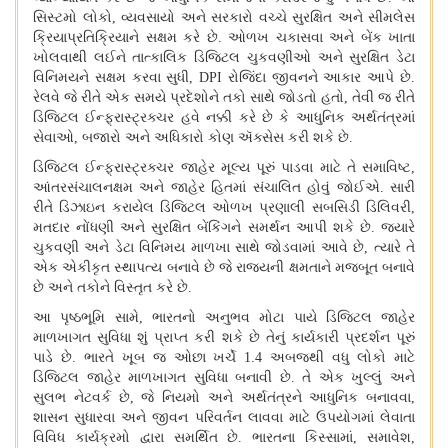
સિસ્ટમો લોકો
,
વ્યવસાયો અને સરકારો વચ્ચે સુરક્ષિત અને સીમલેસ
ક્રિયાપ્રતિક્રિયાને સક્ષમ કરે છે
.
ઓળખ ચકાસવા અને બેંક ખાતા
ખોલવાથી લઈને તાત્કાલિક ડિજિટલ ચુકવણીઓ અને સુરક્ષિત ડેટા
વિનિમયને સક્ષમ કરવા સુધી
,
DPI
રોજિંદા જીવનને આકાર આપે છે
.
રેલવે જે રીતે એક સમયે પ્રદેશોને તકો સાથે જોડતો હતો
,
તેવી જ રીતે
ડિજિટલ ઈન્ફ્રાસ્ટ્રક્ચર હવે નક્કી કરે છે કે આધુનિક અર્થતંત્રમાં
સેવાઓ
,
બજારો અને અધિકારો કોણ ઍક્સેસ કરી શકે છે
.
ડિજિટલ ઈન્ફ્રાસ્ટ્રક્ચર જાહેર મૂલ્ય પૂરું પાડવા માટે તે સમાવિષ્ટ
,
આંતરસંચાલનક્ષમ અને જાહેર હિતમાં સંચાલિત હોવું જોઈએ
.
સારી
રીતે ડિઝાઇન કરાયેલ ડિજિટલ ઓળખ પ્રણાલી સબસિડી ડિલિવરી
,
મતદાર નોંધણી અને સુરક્ષિત બેંકિંગને સમર્થન આપી શકે છે
.
જ્યારે
ચુકવણી અને ડેટા વિનિમય માળખા સાથે જોડવામાં આવે છે
,
ત્યારે તે
એક એકીકૃત સ્થાપત્ય બનાવે છે જે રાજ્યની ક્ષમતાને મજબૂત બનાવે
છે અને તકોને વિસ્તૃત કરે છે
.
આ પૃષ્ઠભૂમિ સામે, ભારતનો અનુભવ મોટા પાયે ડિજિટલ જાહેર
માળખાગત સુવિધા શું પ્રાપ્ત કરી શકે છે તેનું કાર્યકારી પ્રદર્શન પૂરું
પાડે છે
.
ભારતે ખૂબ જ ઓછા ખર્ચે 1.4 અબજથી વધુ લોકો માટે
ડિજિટલ જાહેર માળખાગત સુવિધા બનાવી છે
.
તે એક ખુલ્લું અને
સુલભ નેટવર્ક છે, જે નિયમો અને અર્થતંત્રને આધુનિક બનાવવા,
શાસન સુધારવા અને જીવન પરિવર્તન લાવવા માટે ઉપયોગમાં લેવાતા
વિવિધ કાર્યક્રમો દ્વારા સમર્થિત છે
.
ભારતના કિસ્સામાં, સમાવેશ,