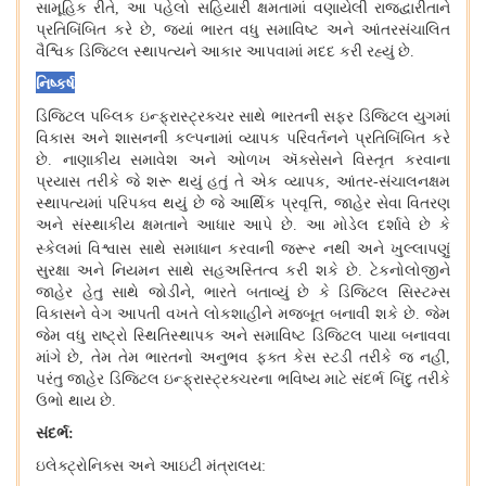
સામૂહિક રીતે
,
આ પહેલો સહિયારી ક્ષમતામાં વણાયેલી રાજદ્વારીતાને
પ્રતિબિંબિત કરે છે
,
જ્યાં ભારત વધુ સમાવિષ્ટ અને આંતરસંચાલિત
વૈશ્વિક ડિજિટલ સ્થાપત્યને આકાર આપવામાં મદદ કરી રહ્યું છે
.
નિષ્કર્ષ
ડિજિટલ પબ્લિક ઇન્ફ્રાસ્ટ્રક્ચર સાથે ભારતની સફર ડિજિટલ યુગમાં
વિકાસ અને શાસનની કલ્પનામાં વ્યાપક પરિવર્તનને પ્રતિબિંબિત કરે
છે
.
નાણાકીય સમાવેશ અને ઓળખ ઍક્સેસને વિસ્તૃત કરવાના
પ્રયાસ તરીકે જે શરૂ થયું હતું તે એક વ્યાપક
,
આંતર
-
સંચાલનક્ષમ
સ્થાપત્યમાં પરિપક્વ થયું છે જે આર્થિક પ્રવૃત્તિ
,
જાહેર સેવા વિતરણ
અને સંસ્થાકીય ક્ષમતાને આધાર આપે છે
.
આ મોડેલ દર્શાવે છે કે
સ્કેલમાં વિશ્વાસ સાથે સમાધાન કરવાની જરૂર નથી
અને ખુલ્લાપણું
સુરક્ષા અને નિયમન સાથે સહઅસ્તિત્વ કરી શકે છે
.
ટેકનોલોજીને
જાહેર હેતુ સાથે જોડીને
,
ભારતે બતાવ્યું છે કે ડિજિટલ સિસ્ટમ્સ
વિકાસને વેગ આપતી વખતે લોકશાહીને મજબૂત બનાવી શકે છે
.
જેમ
જેમ વધુ રાષ્ટ્રો સ્થિતિસ્થાપક અને સમાવિષ્ટ ડિજિટલ પાયા બનાવવા
માંગે છે
,
તેમ તેમ ભારતનો અનુભવ ફક્ત કેસ સ્ટડી તરીકે જ નહીં
,
પરંતુ જાહેર ડિજિટલ ઇન્ફ્રાસ્ટ્રક્ચરના ભવિષ્ય માટે સંદર્ભ બિંદુ તરીકે
ઉભો થાય છે
.
સંદર્ભ
:
ઇલેક્ટ્રોનિક્સ અને આઇટી મંત્રાલય
: