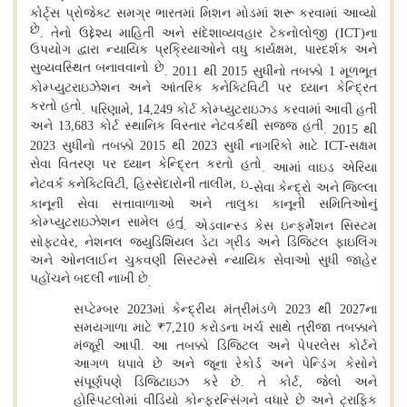
કોર્ટ્સ પ્રોજેક્ટ સમગ્ર ભારતમાં મિશન મોડમાં શરૂ કરવામાં આવ્યો
છે
.
તેનો ઉદ્દેશ્ય માહિતી અને સંદેશાવ્યવહાર ટેકનોલોજી
(
ICT)ના
ઉપયોગ દ્વારા ન્યાયિક પ્રક્રિયાઓને વધુ કાર્યક્ષમ, પારદર્શક અને
સુવ્યવસ્થિત બનાવવાનો છે
.
2011 થી 2015 સુધીનો તબક્કો 1 મૂળભૂત
કોમ્પ્યુટરાઇઝેશન અને આંતરિક કનેક્ટિવિટી પર ધ્યાન કેન્દ્રિત
કરતો હતો
.
પરિણામે, 14,249 કોર્ટ કોમ્પ્યુટરાઇઝ્ડ કરવામાં આવી હતી
અને 13,683 કોર્ટ સ્થાનિક વિસ્તાર નેટવર્કથી સજ્જ હતી
.
2015 થી
2023 સુધીનો તબક્કો 2015 થી 2023 સુધી નાગરિકો માટે ICT-સક્ષમ
સેવા વિતરણ પર ધ્યાન કેન્દ્રિત કરતો હતો
.
આમાં વાઇડ એરિયા
નેટવર્ક કનેક્ટિવિટી, હિસ્સેદારોની તાલીમ, ઇ
-
સેવા કેન્દ્રો અને જિલ્લા
કાનૂની સેવા સત્તાવાળાઓ અને તાલુકા કાનૂની સમિતિઓનું
કોમ્પ્યુટરાઇઝેશન સામેલ હતું
.
એડવાન્સ્ડ કેસ ઇન્ફર્મેશન સિસ્ટમ
સોફ્ટવેર, નેશનલ જ્યુડિશિયલ ડેટા ગ્રીડ અને ડિજિટલ ફાઇલિંગ
અને ઓનલાઈન ચુકવણી સિસ્ટમ્સે ન્યાયિક સેવાઓ સુધી જાહેર
પહોંચને બદલી નાખી છે
.
સપ્ટેમ્બર 2023માં કેન્દ્રીય મંત્રીમંડળે 2023 થી 2027ના
સમયગાળા માટે ₹7,210 કરોડના ખર્ચ સાથે ત્રીજા તબક્કાને
મંજૂરી આપી
.
આ તબક્કો ડિજિટલ અને પેપરલેસ કોર્ટને
આગળ ધપાવે છે અને જૂના રેકોર્ડ અને પેન્ડિંગ કેસોને
સંપૂર્ણપણે ડિજિટાઇઝ કરે છે
.
તે કોર્ટ, જેલો અને
હોસ્પિટલોમાં વીડિયો કોન્ફરન્સિંગને વધારે છે અને ટ્રાફિક