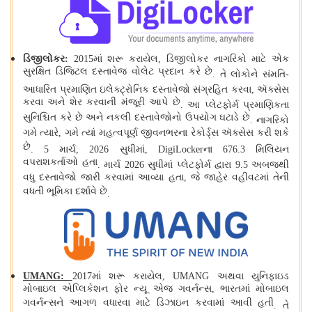
ડિજીલોકર
:
2015માં શરૂ કરાયેલ, ડિજીલોકર નાગરિકો માટે એક
સુરક્ષિત ડિજિટલ દસ્તાવેજ વોલેટ પ્રદાન કરે છે
.
તે લોકોને સંમતિ
-
આધારિત પ્રમાણિત ઇલેક્ટ્રોનિક દસ્તાવેજો સંગ્રહિત કરવા, ઍક્સેસ
કરવા અને શેર કરવાની મંજૂરી આપે છે
.
આ પ્લેટફોર્મ પ્રમાણિકતા
સુનિશ્ચિત કરે છે અને નકલી દસ્તાવેજોનો ઉપયોગ ઘટાડે છે
.
નાગરિકો
ગમે ત્યારે, ગમે ત્યાં મહત્વપૂર્ણ જીવનભરના રેકોર્ડ્સ ઍક્સેસ કરી શકે
છે
.
5 માર્ચ, 2026 સુધીમાં, DigiLockerના 676.3 મિલિયન
વપરાશકર્તાઓ હતા
.
માર્ચ 2026 સુધીમાં પ્લેટફોર્મ દ્વારા 9.5 અબજથી
વધુ દસ્તાવેજો જારી કરવામાં આવ્યા હતા, જે જાહેર વહીવટમાં તેની
વધતી ભૂમિકા દર્શાવે છે
.
UMANG:
2017માં શરૂ કરાયેલ, UMANG અથવા યુનિફાઇડ
મોબાઇલ એપ્લિકેશન ફોર ન્યૂ એજ ગવર્નન્સ, ભારતમાં મોબાઇલ
ગવર્નન્સને આગળ વધારવા માટે ડિઝાઇન કરવામાં આવી હતી
.
તે