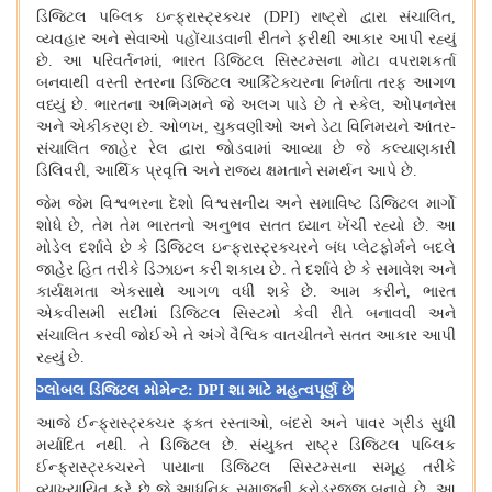
ડિજિટલ પબ્લિક ઇન્ફ્રાસ્ટ્રક્ચર
(
DPI)
રાષ્ટ્રો દ્વારા સંચાલિત
,
વ્યવહાર અને સેવાઓ પહોંચાડવાની રીતને ફરીથી આકાર આપી રહ્યું
છે
.
આ પરિવર્તનમાં
,
ભારત ડિજિટલ સિસ્ટમ્સના મોટા વપરાશકર્તા
બનવાથી વસ્તી સ્તરના ડિજિટલ આર્કિટેક્ચરના નિર્માતા તરફ આગળ
વધ્યું છે
.
ભારતના અભિગમને જે અલગ પાડે છે તે સ્કેલ
,
ઓપનનેસ
અને એકીકરણ છે
.
ઓળખ
,
ચુકવણીઓ અને ડેટા વિનિમયને આંતર
-
સંચાલિત જાહેર રેલ દ્વારા જોડવામાં આવ્યા છે જે કલ્યાણકારી
ડિલિવરી
,
આર્થિક પ્રવૃત્તિ અને રાજ્ય ક્ષમતાને સમર્થન આપે છે
.
જેમ જેમ વિશ્વભરના દેશો વિશ્વસનીય અને સમાવિષ્ટ ડિજિટલ માર્ગો
શોધે છે
,
તેમ તેમ ભારતનો અનુભવ સતત ધ્યાન ખેંચી રહ્યો છે
.
આ
મોડેલ દર્શાવે છે કે ડિજિટલ ઇન્ફ્રાસ્ટ્રક્ચરને બંધ પ્લેટફોર્મને બદલે
જાહેર હિત તરીકે ડિઝાઇન કરી શકાય છે
.
તે દર્શાવે છે કે સમાવેશ અને
કાર્યક્ષમતા એકસાથે આગળ વધી શકે છે
.
આમ કરીને
,
ભારત
એકવીસમી સદીમાં ડિજિટલ સિસ્ટમો કેવી રીતે બનાવવી અને
સંચાલિત કરવી જોઈએ તે અંગે વૈશ્વિક વાતચીતને સતત આકાર આપી
રહ્યું છે
.
ગ્લોબલ ડિજિટલ મોમેન્ટ
:
DPI
શા માટે મહત્વપૂર્ણ છે
આજે ઈન્ફ્રાસ્ટ્રક્ચર ફક્ત રસ્તાઓ
,
બંદરો અને પાવર ગ્રીડ સુધી
મર્યાદિત નથી
.
તે ડિજિટલ છે
.
સંયુક્ત રાષ્ટ્ર ડિજિટલ પબ્લિક
ઈન્ફ્રાસ્ટ્રક્ચરને પાયાના ડિજિટલ સિસ્ટમ્સના સમૂહ તરીકે
વ્યાખ્યાયિત કરે છે જે આધુનિક સમાજની કરોડરજ્જુ બનાવે છે
.
આ