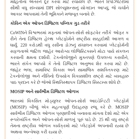
માહિતીના અંતરને દૂર કરવા માટે રચાયેલ છે
.
ભારતે રિપોઝીટરીમાં
સૌથી વધુ સંખ્યામાં
DPI
સોલ્યુશન્સનું યોગદાન આપ્યું
,
જે ચર્ચાને
આકાર આપવામાં તેની ભૂમિકાને મજબૂત બનાવે છે
.
કોવિન એક ઓપન ડિજિટલ પબ્લિક ગુડ તરીકે
CoWIN
ને વિશ્વભરમાં મફતમાં ઓપન
-
સોર્સ સોફ્ટવેર તરીકે
ઓફર ક
રીને તેના ડિજિટલ હેલ્થ પ્લેટફોર્મને રાષ્ટ્રીય સરહદોથી આગળ વ
ધાર્યું
.
220
કરોડથી વધુ રસીના ડોઝનું સંચાલન કરવામાં પ્લેટફોર્મની
સફળતાએ જટિલ જાહેર આરોગ્ય લોજિસ્ટિક્સને મોટા પાયે સંકલન
કરવાની ક્ષમતા દર્શાવી
.
ટેકનોલોજીને મુક્તપણે ઉપલબ્ધ કરાવીને
,
ભારતે સંકેત આપ્યો કે તેનો ડિજિટલ અનુભવ શેર કરવા માટે છે
.
જાહેર ભલા
,
સમાવિષ્ટ વિકાસ અને સામાજિક સશક્તિકરણ માટે
ટેકનોલોજી અને નીતિનો ઉપયોગ વિકાસશીલ રાષ્ટ્રો માટે વ્યવહારુ
પાઠ પ્રદાન કરે છે જેઓ સ્થિતિસ્થાપક ડિજિટલ સિસ્ટમ્સ શોધે છે
.
MOSIP
અને સાર્વભૌમ ડિજિટલ ઓળખ
ભારતમાં વિકસિત મોડ્યુલર ઓપન
-
સોર્સ આઇડેન્ટિટી પ્લેટફોર્મ
(MOSIP)
બીજું એક મહત્વપૂર્ણ ઉદાહરણ રજૂ કરે છે
.
MOSIP
સાર્વભૌમ ડિજિટલ ઓળખ પ્રણાલીઓ બનાવવા માંગતા દેશો માટે એક
રૂપરેખાંકિત અને ઓપન
-
સોર્સ માળખું પૂરું પાડે છે
. 25
થી વધુ રાષ્ટ્રો
તેમના રાષ્ટ્રીય ઓળખ કાર્યક્રમો માટે પ્લેટફોર્મ અપનાવી રહ્યા છે
અથવા અન્વેષણ કરી રહ્યા છે
.