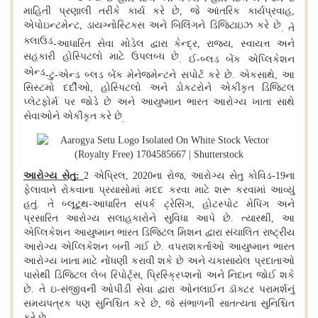
માહિતી પ્રણાલી તરીકે કાર્ય કરે છે, જે આંતરિક કાર્યપ્રવાહ,
એપોઇન્ટમેન્ટ, ડાયગ્નોસ્ટિક્સ અને બિલિંગને ડિજિટાઇઝ કરે છે
.
તે
ક્લાઉડ
-
આધારિત સેવા મોડેલ દ્વારા કેન્દ્ર, રાજ્ય, સ્વાયત્ત અને
સહકારી હોસ્પિટલો માટે ઉપલબ્ધ છે
.
ઈ
-
બ્લડ બેંક એપ્લિકેશન
એન્ડ
-
ટુ
-
એન્ડ બ્લડ બેંક મેનેજમેન્ટને સપોર્ટ કરે છે
.
એકસાથે, આ
સિસ્ટમો દર્દીઓ, હોસ્પિટલો અને ડોકટરોને એકીકૃત ડિજિટલ
પ્લેટફોર્મ પર જોડે છે અને આયુષ્માન ભારત આરોગ્ય ખાતા સાથે
સેવાઓને એકીકૃત કરે છે
.
આરોગ્ય સેતુ
:
2 એપ્રિલ, 2020ના રોજ, આરોગ્ય સેતુ કોવિડ
-
19ના
ફેલાવાને રોકવાના પ્રયાસોમાં મદદ કરવા માટે શરૂ કરવામાં આવ્યું
હતું
.
તે બ્લૂટૂથ
-
આધારિત સંપર્ક ટ્રેસિંગ, હોટસ્પોટ મેપિંગ અને
પ્રસારિત આરોગ્ય સલાહકારોને સુવિધા આપે છે
.
ત્યારથી, આ
એપ્લિકેશન આયુષ્માન ભારત ડિજિટલ મિશન દ્વારા સંચાલિત રાષ્ટ્રીય
આરોગ્ય એપ્લિકેશન બની ગઈ છે
.
વપરાશકર્તાઓ આયુષ્માન ભારત
આરોગ્ય ખાતા માટે નોંધણી કરાવી શકે છે અને ચકાસાયેલ પ્રદાતાઓ
પાસેથી ડિજિટલ લેબ રિપોર્ટ્સ, પ્રિસ્ક્રિપ્શનો અને નિદાન જોઈ શકે
છે
.
તે ઇ
-
સંજીવની ઓપીડી સેવા દ્વારા ઓનલાઈન ડૉક્ટર પરામર્શનું
સમયપત્રક પણ સુનિશ્ચિત કરે છે, જે સંભાળની સાતત્યતા સુનિશ્ચિત
કરે છે
.