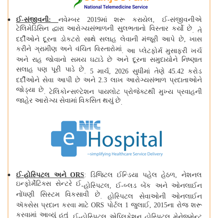
ઈ
-
સંજીવની
:
નવેમ્બર 2019માં શરૂ કરાયેલ, ઈ
-
સંજીવનીએ
ટેલિમેડિસિન દ્વારા આરોગ્યસંભાળની સુલભતાનો વિસ્તાર કર્યો છે
.
તે
દર્દીઓને દૂરના ડોકટરો સાથે સલાહ લેવાની મંજૂરી આપે છે, ખાસ
કરીને ગ્રામીણ અને વંચિત વિસ્તારોમાં
.
આ પ્લેટફોર્મ મુસાફરી ખર્ચ
અને રાહ જોવાનો સમય ઘટાડે છે અને દૂરના સમુદાયોને નિષ્ણાત
સલાહ પણ પૂરી પાડે છે
.
5 માર્ચ, 2026 સુધીમાં તેણે 45.42 કરોડ
દર્દીઓને સેવા આપી છે અને 2.3 લાખ આરોગ્યસંભાળ પ્રદાતાઓને
જોડ્યા છે
.
ટેલિકોન્સલ્ટેશન પાયલોટ પ્રોજેક્ટથી મુખ્ય પ્રવાહની
જાહેર આરોગ્ય સેવામાં વિકસિત થયું છે
.
ઈ
-
હોસ્પિટલ અને ORS
: ડિજિટલ ઈન્ડિયા પહેલ હેઠળ, નેશનલ
ઇન્ફોર્મેટિક્સ સેન્ટરે ઈ
-
હોસ્પિટલ, ઈ
-
બ્લડ બેંક અને ઓનલાઈન
નોંધણી સિસ્ટમ વિકસાવી છે
.
હોસ્પિટલ સેવાઓની ઓનલાઈન
ઍક્સેસ પ્રદાન કરવા માટે ORS પોર્ટલ 1 જુલાઈ, 2015ના રોજ શરૂ
કરવામાં આવ્યું હતું
.
ઈ
-
હોસ્પિટલ એપ્લિકેશન હોસ્પિટલ મેનેજમેન્ટ