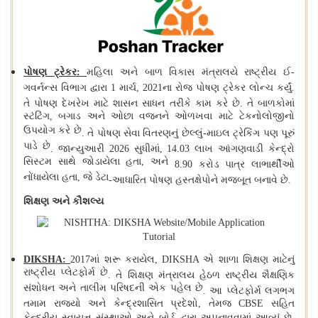
પોષણ ટ્રેકર
:
મહિલા અને બાળ વિકાસ મંત્રાલયે રાષ્ટ્રીય ઈ
-
ગવર્નન્સ વિભાગ દ્વારા
1
માર્ચ,
2021
ના રોજ પોષણ ટ્રેકર લોન્ચ કર્યું
.
તે પોષણ દેખરેખ માટે શાસન સાધન તરીકે કામ કરે છે
.
તે બાળકોમાં
સ્ટંટિંગ, બગાડ અને ઓછા વજનને ઓળખવા માટે ટેકનોલોજીનો
ઉપયોગ કરે છે
.
તે પોષણ સેવા વિતરણનું છેલ્લું
-
માઇલ ટ્રેકિંગ પણ પૂરું
પાડે છે
.
જાન્યુઆરી
2026
સુધીમાં,
14.03
લાખ આંગણવાડી કેન્દ્રો
સિસ્ટમ સાથે જોડાયેલા હતા, અને
8.90
કરોડ પાત્ર લાભાર્થીઓ
નોંધાયેલા હતા, જે ડેટા
-
આધારિત પોષણ હસ્તક્ષેપોને મજબૂત બનાવે છે
.
શિક્ષણ અને કૌશલ્ય
DIKSHA:
2017
માં શરૂ કરાયેલ, DIKSHA એ શાળા શિક્ષણ માટેનું
રાષ્ટ્રીય પ્લેટફોર્મ છે
.
તે શિક્ષણ મંત્રાલય હેઠળ રાષ્ટ્રીય શૈક્ષણિક
સંશોધન અને તાલીમ પરિષદની એક પહેલ છે
.
આ પ્લેટફોર્મ લગભગ
તમામ રાજ્યો અને કેન્દ્રશાસિત પ્રદેશો, તેમજ CBSE સહિત