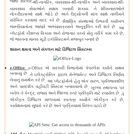
જેથી સરકાર
-
થી
-
નાગરિક, વ્યવસાય
-
થી
-
નાગરિક અને વ્યવસાય
-
થી
-
વ્યવસાય સેવાઓને સક્ષમ બનાવી શકાય
.
તે શીખનારાઓને
નોકરીદાતાઓ સાથે જોડે છે અને ઉદ્યોગની માંગ સાથે તાલીમને
સંરેખિત કરવામાં મદદ કરે છે
.
શૈક્ષણિક સંસ્થાઓ ઉભરતી કાર્યબળ
જરૂરિયાતોના આધારે અભ્યાસક્રમને અનુકૂલિત કરી શકે છે
.
આ
પ્લેટફોર્મ કૌશલ્ય વિકાસ અને રોજગાર વચ્ચે સેતુ તરીકે કામ કરે છે,
જે ભારતના માનવ મૂડી ઇકોસિસ્ટમને મજબૂત બનાવે છે
.
શાસન ક્ષમતા અને સંકલન માટે ડિજિટલ સિસ્ટમ્સ
e-Office:
e-Office એ સરકારી વિભાગોમાં પેપરલેસ કાર્યને સક્ષમ
બનાવ્યું છે
.
તે ઇલેક્ટ્રોનિક ફાઇલ મેનેજમેન્ટ અને ડિજિટલ નિર્ણય
લેવાનું સમર્થન કરે છે
.
આ પ્લેટફોર્મનો હેતુ એક સરળ, પ્રતિભાવશીલ
અને પારદર્શક વહીવટી સિસ્ટમ બનાવવાનો છે
.
ખુલ્લા સ્થાપત્ય પર
બનેલ તે કેન્દ્ર, રાજ્ય અને જિલ્લા સ્તરે પ્રતિકૃતિ માટે રચાયેલ છે
.
તે
એકીકૃત ડિજિટલ માળખામાં સ્વતંત્ર કાર્યોને એકીકૃત કરે છે,
કાર્યક્ષમતામાં સુધારો કરે છે અને પ્રક્રિયામાં વિલંબ ઘટાડે છે
.