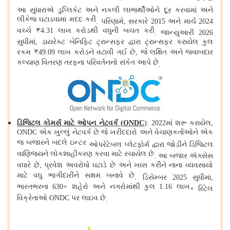
આ સુધારાએ ડુપ્લિકેટ અને નકલી લાભાર્થીઓને દૂર કરવામાં અને
લીકેજ ઘટાડવામાં મદદ કરી
.
પરિણામે, સરકારે 2015 અને માર્ચ 2024
વચ્ચે ₹4.31 લાખ કરોડથી વધુની બચત કરી
.
જાન્યુઆરી 2026
સુધીમાં, ડાયરેક્ટ બેનિફિટ ટ્રાન્સફર દ્વારા ટ્રાન્સફર કરાયેલ કુલ
રકમ ₹49.09 લાખ કરોડને વટાવી ગઈ છે, જે લક્ષિત અને જવાબદાર
કલ્યાણ વિતરણ તરફના પરિવર્તનનો સંકેત આપે છે
.
ડિજિટલ કોમર્સ માટે ઓપન નેટવર્ક
(
ONDC
): 2022માં શરૂ કરાયેલ,
ONDC એક ખુલ્લું નેટવર્ક છે જે ખરીદદારો અને વેચાણકર્તાઓને એક
જ બજારને બદલે ઇન્ટર
ઓપરેટેબલ પ્લેટફોર્મ દ્વારા જોડીને ડિજિટલ
વાણિજ્યને લોકશાહીકરણ કરવા માટે રચાયેલ છે
.
આ બજાર ઍક્સેસ
વધારે છે, પ્રવેશ અવરોધો ઘટાડે છે અને ખાસ કરીને નાના વ્યવસાયો
માટે વધુ ભાગીદારીને સક્ષમ બનાવે છે
.
ડિસેમ્બર 2025 સુધીમાં,
ભારતભરના 630+ શહેરો અને નગરોમાંથી કુલ 1.16 લાખ
+
રિટેલ
વિક્રેતાઓ ONDC પર લાઇવ છે
.