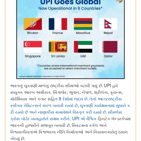
UPI
.
ભારતનું
ચુકવણી
માળખું
રાષ્ટ્રીય
સીમાઓ
વટાવી
ગયું
છે
હવે
,
,
,
,
,
,
સંયુક્ત
આરબ
અમીરાત
સિંગાપોર
ભૂતાન
નેપાળ
શ્રીલંકા
ફ્રાન્સ
8
.
મોરેશિયસ
અને
કતાર
સહિત
દેશોમાં
લાઇવ
છે
તેનો
આંતરરાષ્ટ્રીય
,
સ્વીકાર
રેમિટન્સને
સરળ
બનાવી
રહ્યો
છે
ચુકવણી
કાર્યક્ષમતામાં
સુધારો
ક
.
રી
રહ્યો
છે
અને
નાણાકીય
સમાવેશને
વિસ્તૃત
કરી
રહ્યો
છે
સીમલેસ
, UPI
ક્રોસ
બોર્ડર
વ્યવહારોને
સક્ષમ
કરીને
એ
વૈશ્વિક
ફિનટેક
લેન્ડસ્કેપમાં
.
ભારતની
હાજરીને
મજબૂત
બનાવી
છે
સિસ્ટમના
સ્કેલ
અને
વિશ્વસનીયતાએ
વિશ્વભરના
નીતિ
નિર્માતાઓ
અને
નિયમનકારોનું
ધ્યાન
.
ખેંચ્યું
છે