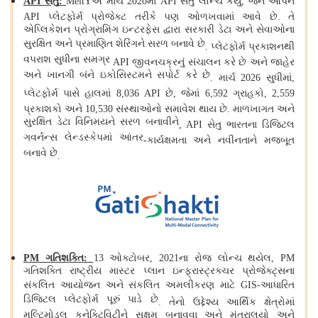
API
સેતુ
:
MeitY
એ માર્ચ
2020
માં
API
સેતુ લોન્ચ કર્યું
,
જેને ઓપન
API
પ્લેટફોર્મ પ્રોજેક્ટ તરીકે પણ ઓળખવામાં આવે છે
.
તે
એપ્લિકેશન પ્રોગ્રામિંગ ઇન્ટરફેસ દ્વારા સરકારી ડેટા અને સેવાઓના
સુરક્ષિત અને પ્રમાણિત શેરિંગને સરળ બનાવે છે
.
પ્લેટફોર્મ પ્રકાશનથી
વપરાશ સુધીના સમગ્ર
API
જીવનચક્રનું સંચાલન કરે છે અને જાહેર
અને ખાનગી બંને ઇકોસિસ્ટમને સપોર્ટ કરે છે
.
માર્ચ
2026
સુધીમાં
,
પ્લેટફોર્મ પાસે હાલમાં
8,036 API
છે
,
જેમાં
6,592
ગ્રાહકો
, 2,559
પ્રકાશકો અને
10,530
સંસ્થાઓનો સમાવેશ થાય છે
.
માળખાગત અને
સુરક્ષિત ડેટા વિનિમયને સરળ બનાવીને
, API
સેતુ ભારતના ડિજિટલ
ગવર્નન્સ લેન્ડસ્કેપમાં આંતર
-
કાર્યક્ષમતા અને નવીનતાને મજબૂત
બનાવે છે
.
PM ગતિશક્તિ
:
13 ઓક્ટોબર, 2021ના ​​રોજ લોન્ચ થયેલ, PM
ગતિશક્તિ રાષ્ટ્રીય માસ્ટર પ્લાન ઇન્ફ્રાસ્ટ્રક્ચર પ્રોજેક્ટ્સના
સંકલિત આયોજન અને સંકલિત અમલીકરણ માટે GIS-આધારિત
ડિજિટલ પ્લેટફોર્મ પૂરું પાડે છે
.
તેનો ઉદ્દેશ્ય આર્થિક ક્ષેત્રોમાં
મલ્ટિમોડલ કનેક્ટિવિટીને સક્ષમ બનાવવા અને મંત્રાલયો અને