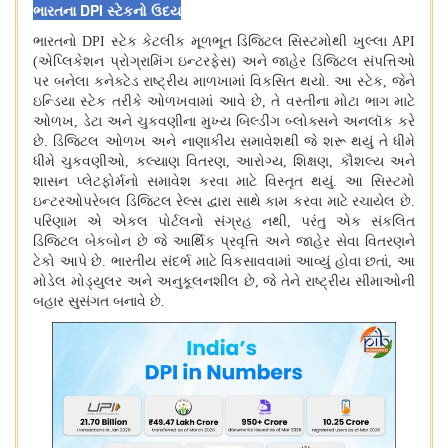
DPI
ભારતના
સ્ટેકનો ઉદય
ભારતનો DPI સ્ટેક કેટલીક મૂળભૂત ડિજિટલ સિસ્ટમોથી ખુલ્લા API
(એપ્લિકેશન પ્રોગ્રામિંગ ઇન્ટરફેસ
)
અને જાહેર ડિજિટલ સંપત્તિઓ
પર બનેલા કનેક્ટેડ રાષ્ટ્રીય માળખામાં વિકસિત થયો
.
આ સ્ટેક, જેને
ઇન્ડિયા સ્ટેક તરીકે ઓળખવામાં આવે છે, તે વસ્તીના મોટા ભાગ માટે
ઓળખ, ડેટા અને ચુકવણીના મુખ્ય બિલ્ડીંગ બ્લોક્સને અનલૉક કરે
છે
.
ડિજિટલ ઓળખ અને નાણાકીય સમાવેશથી જે શરૂ થયું તે ધીમે
ધીમે ચુકવણીઓ, કલ્યાણ વિતરણ, આરોગ્ય, શિક્ષણ, કૌશલ્ય અને
શાસન પ્લેટફોર્મનો સમાવેશ કરવા માટે વિસ્તૃત થયું
.
આ સિસ્ટમો
ઇન્ટરઓપરેબલ ડિજિટલ રેલ્સ દ્વારા સાથે કામ કરવા માટે રચાયેલ છે
.
પરિણામ એ એકલ પોર્ટલનો સંગ્રહ નથી, પરંતુ એક સંકલિત
ડિજિટલ બેકબોન છે જે આર્થિક પ્રવૃત્તિ અને જાહેર સેવા વિતરણને
ટેકો આપે છે
.
ભારતીય સંદર્ભ માટે વિકસાવવામાં આવ્યું હોવા છતાં, આ
મોડેલ મોડ્યુલર અને અનુકૂલનશીલ છે, જે તેને રાષ્ટ્રીય સીમાઓની
બહાર સુસંગત બનાવે છે
.