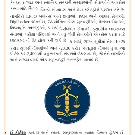
કેન્દ્ર, રાજ્ય અને સ્થાનિક સરકારી સંસ્થાઓની સેવાઓને ઍક્સેસ
કરવા માટે સિંગલ
-
વિન્ડો મોબાઇલ અને વેબ પ્લેટફોર્મ પ્રદાન કરે છે
.
નાગરિકો EPFO ​​બેલેન્સ અને દાવાઓ, PAN અને આધાર સેવાઓ,
DigiLocker ઍક્સેસ, ઉપયોગિતા બિલ ચુકવણીઓ, પેન્શન સેવાઓ,
શિષ્યવૃત્તિ અરજીઓ, પાસપોર્ટ
-
સંબંધિત સેવાઓ, ડ્રાઇવિંગ લાઇસન્સ
સેવાઓ, પરીક્ષા પરિણામો અને વધુ જેવી સેવાઓને ઍક્સેસ કરવા માટે
UMANGનો ઉપયોગ કરી શકે છે
.
5 માર્ચ, 2026 સુધીમાં તેમાં
10.25
કરોડ યૂઝર્સ
નોંધણીઓ અને 723.36 કરોડ વ્યવહારો નોંધાયા હતા
.
આ
પોર્ટલ પર 2,400 થી વધુ સરકારી સેવાઓ ઉપલબ્ધ છે, જે તેને નાગરિકો
અને રાજ્ય વચ્ચે એક મહત્વપૂર્ણ ઇન્ટરફેસ બનાવે છે
.
ઈ
-
કોર્ટ્સ
:
કાયદા અને ન્યાય મંત્રાલયના ન્યાય વિભાગ હેઠળ ઈ
-