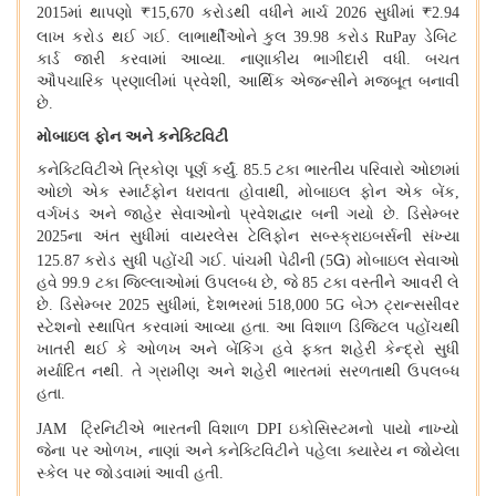
2015
માં થાપણો ₹
15,670
કરોડથી વધીને માર્ચ
2026
સુધીમાં ₹
2.94
લાખ કરોડ થઈ ગઈ
.
લાભાર્થીઓને કુલ
39.98
કરોડ
RuPay ડેબિટ
કાર્ડ જારી કરવામાં આવ્યા
.
નાણાકીય ભાગીદારી વધી
.
બચત
ઔપચારિક પ્રણાલીમાં પ્રવેશી, આર્થિક એજન્સીને મજબૂત બનાવી
છે
.
મોબાઇલ ફોન અને કનેક્ટિવિટી
કનેક્ટિવિટીએ ત્રિકોણ પૂર્ણ કર્યું
. 85.5
ટકા ભારતીય પરિવારો ઓછામાં
ઓછો એક સ્માર્ટફોન ધરાવતા હોવાથી, મોબાઇલ ફોન એક બેંક,
વર્ગખંડ અને જાહેર સેવાઓનો પ્રવેશદ્વાર બની ગયો છે
.
ડિસેમ્બર
2025
ના અંત સુધીમાં વાયરલેસ ટેલિફોન સબ્સ્ક્રાઇબર્સની સંખ્યા
G
125.87
કરોડ
સુધી પહોંચી ગઈ
.
પાંચમી પેઢીની
(5
)
મોબાઇલ સેવાઓ
હવે
99.9
ટકા જિલ્લાઓમાં ઉપલબ્ધ છે, જે
85
ટકા વસ્તીને આવરી લે
છે
.
ડિસેમ્બર 2025 સુધીમાં, દેશભરમાં 518,000 5G બેઝ ટ્રાન્સસીવર
સ્ટેશનો સ્થાપિત કરવામાં આવ્યા હતા
.
આ વિશાળ ડિજિટલ પહોંચથી
ખાતરી થઈ કે ઓળખ અને બેંકિંગ હવે ફક્ત શહેરી કેન્દ્રો સુધી
મર્યાદિત નથી
.
તે ગ્રામીણ અને શહેરી ભારતમાં સરળતાથી ઉપલબ્ધ
હતા
.
JAM
ટ્રિનિટીએ ભારતની વિશાળ
DPI
ઇકોસિસ્ટમનો પાયો નાખ્યો
જેના પર ઓળખ
,
નાણાં અને કનેક્ટિવિટીને પહેલા ક્યારેય ન જોયેલા
સ્કેલ પર જોડવામાં આવી હતી
.