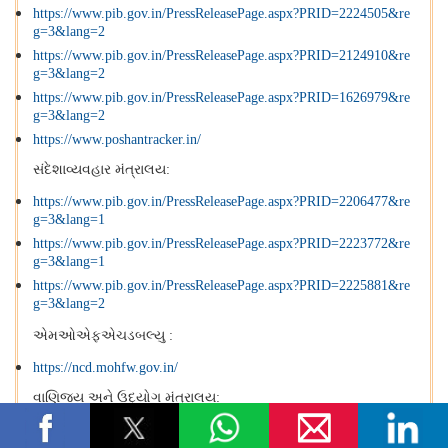
https://www.pib.gov.in/PressReleasePage.aspx?PRID=2224505&re
g=3&lang=2
https://www.pib.gov.in/PressReleasePage.aspx?PRID=2124910&re
g=3&lang=2
https://www.pib.gov.in/PressReleasePage.aspx?PRID=1626979&re
g=3&lang=2
https://www.poshantracker.in/
સંદેશાવ્યવહાર મંત્રાલય
:
https://www.pib.gov.in/PressReleasePage.aspx?PRID=2206477&re
g=3&lang=1
https://www.pib.gov.in/PressReleasePage.aspx?PRID=2223772&re
g=3&lang=1
https://www.pib.gov.in/PressReleasePage.aspx?PRID=2225881&re
g=3&lang=2
એમઓએફએચડબલ્યુ
:
https://ncd.mohfw.gov.in/
વાણિજ્ય અને ઉદ્યોગ મંત્રાલય
:
https://www.pib.gov.in/PressReleasePage.aspx?PRID=2225805&re