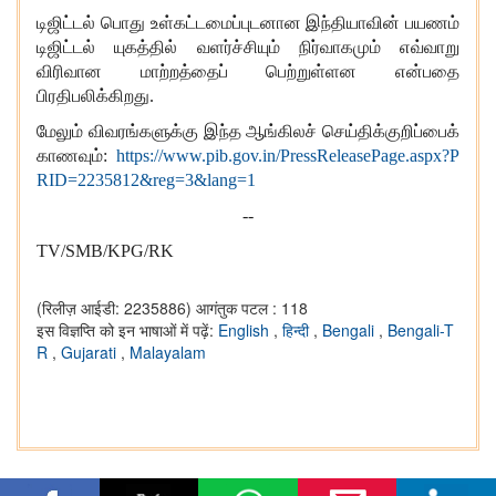
டிஜிட்டல் பொது உள்கட்டமைப்புடனான இந்தியாவின் பயணம்
டிஜிட்டல் யுகத்தில் வளர்ச்சியும் நிர்வாகமும் எவ்வாறு
விரிவான மாற்றத்தைப் பெற்றுள்ளன என்பதை
பிரதிபலிக்கிறது.
மேலும் விவரங்களுக்கு இந்த ஆங்கிலச் செய்திக்குறிப்பைக்
காணவும்:
https://www.pib.gov.in/PressReleasePage.aspx?P
RID=2235812&reg=3&lang=1
--
TV/SMB/KPG/RK
(रिलीज़ आईडी: 2235886)
आगंतुक पटल : 118
इस विज्ञप्ति को इन भाषाओं में पढ़ें:
English
,
हिन्दी
,
Bengali
,
Bengali-T
R
,
Gujarati
,
Malayalam