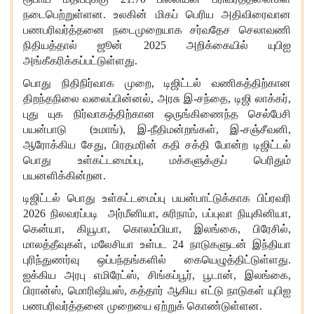
நடைபெற்றுள்ளன. உலகின் மிகப் பெரிய அதிவிரைவான
பணபரிவர்த்தனை நடைமுறையாக சர்வதேச செலாவணி
நிதியத்தால் ஜூன் 2025 அறிக்கையில் யுபிஐ
அங்கீகரிக்கப்பட்டுள்ளது.
பொது நிதிநிர்வாக முறை, டிஜிட்டல் வணிகத்திற்கான
திறந்தநிலை வலைப்பின்னல், அரசு இ-சந்தை, டிஜி லாக்கர்,
புது யுக நிர்வாகத்திற்கான ஒருங்கிணைந்த செல்பேசி
பயன்பாடு (உமாங்), இ-நீதிமன்றங்கள், இ-சஞ்சீவனி,
ஆரோக்கிய சேது, பிரதமரின் கதி சக்தி போன்ற டிஜிட்டல்
பொது உள்கட்டமைப்பு, மக்களுக்குப் பெரிதும்
பயனளிக்கின்றன.
டிஜிட்டல் பொது உள்கட்டமைப்பு பயன்பாட்டுக்காக பிப்ரவரி
2026 நிலவரப்படி அர்மீனியா, சுரிநாம், பப்புவா நியுகினியா,
கென்யா, கியூபா, கொலம்பியா, இலங்கை, பிரேசில்,
மாலத்தீவுகள், மலேசியா உள்பட 24 நாடுகளுடன் இந்தியா
புரிந்துணர்வு ஒப்பந்தங்களில் கையெழுத்திட்டுள்ளது.
ஐக்கிய அரபு எமிரேட்ஸ், சிங்கப்பூர், பூடான், இலங்கை,
பிரான்ஸ், மொரிஷியஸ், கத்தார் ஆகிய எட்டு நாடுகள் யுபிஐ
பணபரிவர்த்தனை முறையை ஏற்றுக் கொண்டுள்ளன.