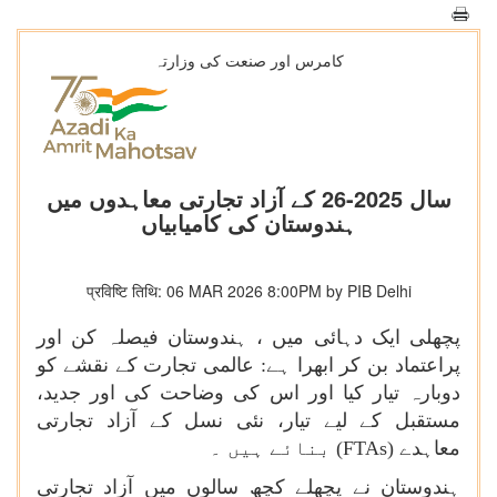
کامرس اور صنعت کی وزارتہ
سال 2025-26 کے آزاد تجارتی معاہدوں میں
ہندوستان کی کامیابیاں
प्रविष्टि तिथि: 06 MAR 2026 8:00PM by PIB Delhi
پچھلی ایک دہائی میں ، ہندوستان فیصلہ کن اور
پراعتماد بن کر ابھرا ہے: عالمی تجارت کے نقشے کو
دوبارہ تیار کیا اور اس کی وضاحت کی اور جدید،
مستقبل کے لیے تیار، نئی نسل کے آزاد تجارتی
معاہدے (
FTAs
) بنائے ہیں ۔
ہندوستان نے پچھلے کچھ سالوں میں آزاد تجارتی