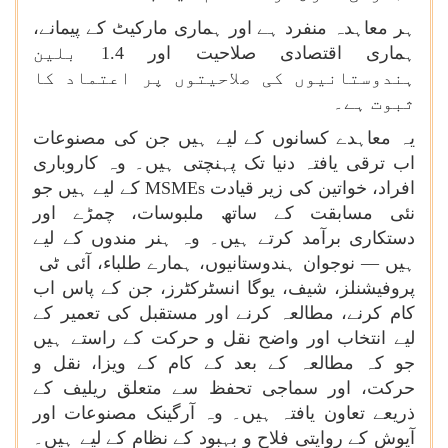
ہر معاہدہ منفرد ہے اور ہماری مارکیٹ کے پیمانے،
ہماری اقتصادی صلاحیت اور 1.4 بلین
ہندوستانیوں کی صلاحیتوں پر اعتماد کا
ثبوت ہے۔
یہ معاہدے کسانوں کے لیے ہیں جن کی مصنوعات
اب ترقی یافتہ دنیا تک پہنچتی ہیں۔ وہ کاروباری
افراد، خواتین کی زیر قیادت
MSMEs
کے لیے ہیں جو
نئی مسابقت کے ساتھ ملبوسات، چمڑے اور
دستکاری برآمد کرتے ہیں۔ وہ ہنر مندوں کے لیے
ہیں — نوجوان ہندوستانیوں، ہمارے طلباء، آئی ٹی
پروفیشنلز، شیف، یوگا انسٹرکٹرز، جن کے پاس اب
کام کرنے، مطالعہ کرنے اور مستقبل کی تعمیر کے
لیے انتخاب اور واضح نقل و حرکت کے راستے ہیں
جو کہ مطالعہ کے بعد کے کام کے ویزا، نقل و
حرکت، اور سماجی تحفظ سے متعلق ریلیف کے
ذریعے تعاون یافتہ ہیں۔ وہ آرگینک مصنوعات اور
آیوش کے روایتی فلاح و بہبود کے نظام کے لیے ہیں۔