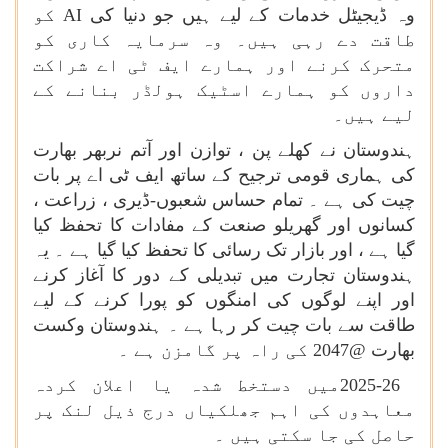
وہ ڈیجیٹل خدمات کے لیے ہیں جو دنیا کی
AI
کو
طاقت دے رہی ہیں۔ وہ سرمایہ کاری کو
متحرک کرنے اور ہمارے ایف ٹی اے شراکت
داروں کو ہمارے اسٹیک ہولڈر بنانے کے
لیے ہیں۔
ہندوستان نے کھلے پن ، توازن اور آتم نربھر بھارت
کی ہماری قومی ترجیح کے ساتھ ایف ٹی اے پر بات
چیت کی ہے ۔ تمام حساس شعبوں-ڈیری ، زراعت ،
کسانوں اور گھریلو صنعت کے مفادات کا تحفظ کیا
گیا ہے ، اور بازار تک رسائی کا تحفظ کیا گیا ہے ۔ یہ
ہندوستان تجارت میں تبدیلی کے دور کا آغاز کرنے
اور اپنے لوگوں کی امنگوں کو پورا کرنے کے لیے
طاقت سے بات چیت کر رہا ہے ۔ ہندوستان وکست
بھارت @2047 کی راہ پر گامزن ہے ۔
2025-26
میں دستخط شدہ یا اعلان کردہ
معاہدوں کی اہم جھلکیاں درج ذیل لنک پر
حاصل کی جا سکتی ہیں ۔