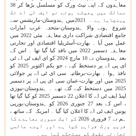
معاہدوں کے اپنے نیٹ ورک کو مسلسل بڑھا کر 38
ممالک میں پھیلے ہوئے نو ایف ٹی اے تک
پہنچایا ہے ۔
2021
میں ہندوستان-ماریشس سے
شروع ہونے والا ہندوستان-متحدہ عرب امارات
جامع اقتصادی شراکت داری معاہدہ مئی 2022 میں
عمل میں آیا ۔ بھارت-آسٹریلیا اقتصادی اور تجارتی
معاہدہ دسمبر 2022 میں نافذ کیا گیا تھا ۔ اس کے
بعد ہندوستان نے 10 مارچ 2024 کو ای ایف ٹی اے ٹی
ای پی اے پر دستخط کیے ، جو یکم اکتوبر 2025 کو
نافذ ہوا ۔ بھارت-برطانیہ سی ای ٹی اے پر جولائی
2025 میں اور بھارت-عمان سی ای پی اے پر دسمبر
2025 میں دستخط کیے گئے تھے ۔ ہندوستان-نیوزی
لینڈ ایف ٹی اے کا اعلان 22 دسمبر 2025 کو کیا گیا تھا
، اس کے بعد 27 جنوری 2026 کو ہندوستان-یورپی
یونین ایف ٹی اے کا اعلان کیا گیا ۔ امریکہ کے ساتھ ،
ہم نے 7 فروری 2026 کو ایک عبوری معاہدے کا
فریم ورک فراہم کیا ہے اور اپنے عالمی
تجارتی نقوش کو مستحکم کیا ہے ۔