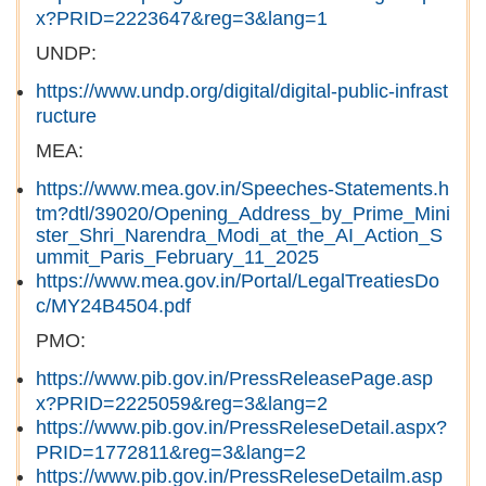
x?PRID=2223647&reg=3&lang=1
UNDP:
https://www.undp.org/digital/digital-public-infrast
ructure
MEA:
https://www.mea.gov.in/Speeches-Statements.h
tm?dtl/39020/Opening_Address_by_Prime_Mini
ster_Shri_Narendra_Modi_at_the_AI_Action_S
ummit_Paris_February_11_2025
https://www.mea.gov.in/Portal/LegalTreatiesDo
c/MY24B4504.pdf
PMO:
https://www.pib.gov.in/PressReleasePage.asp
x?PRID=2225059&reg=3&lang=2
https://www.pib.gov.in/PressReleseDetail.aspx?
PRID=1772811&reg=3&lang=2
https://www.pib.gov.in/PressReleseDetailm.asp