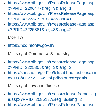
https://www.pib.gov.in/PressReleasePage.asp
x?PRID=2206477&reg=3&lang=1
https://www.pib.gov.in/PressReleasePage.asp
x?PRID=2223772&reg=3&lang=1
https://www.pib.gov.in/PressReleasePage.asp
x?PRID=2225881&reg=3&lang=2
MoFHW:
https://ncd.mohfw.gov.in/
Ministry of Commerce & Industry:
https://www.pib.gov.in/PressReleasePage.asp
x?PRID=2225805&reg=3&lang=2
https://sansad.in/getFile/loksabhaquestions/ann
ex/186/AU2721_jFgCof.pdf?source=pqals
Ministry of Law and Justice:
https://www.pib.gov.in/PressReleaseIframePag
e.aspx?PRID=2085127&reg=3&lang=2
https://www.pib.gov.in/PressReleasePage.asp