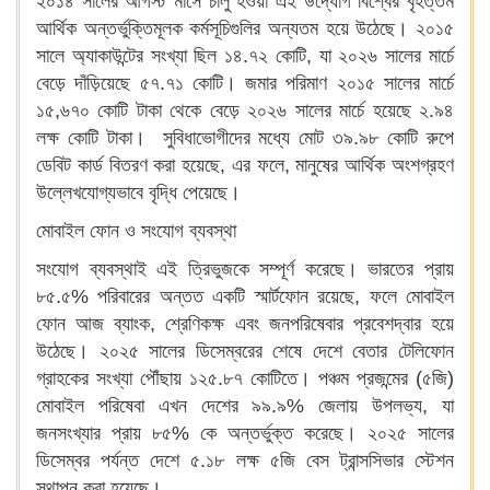
২০১৪ সালের আগস্ট মাসে চালু হওয়া এই উদ্যোগ বিশ্বের বৃহত্তম
আর্থিক অন্তর্ভুক্তিমূলক কর্মসূচিগুলির অন্যতম হয়ে উঠেছে। ২০১৫
সালে অ্যাকাউন্টের সংখ্যা ছিল ১৪.৭২ কোটি, যা ২০২৬ সালের মার্চে
বেড়ে দাঁড়িয়েছে ৫৭.৭১ কোটি। জমার পরিমাণ ২০১৫ সালের মার্চে
১৫,৬৭০ কোটি টাকা থেকে বেড়ে ২০২৬ সালের মার্চে হয়েছে ২.৯৪
লক্ষ কোটি টাকা। সুবিধাভোগীদের মধ্যে মোট ৩৯.৯৮ কোটি রুপে
ডেবিট কার্ড বিতরণ করা হয়েছে, এর ফলে, মানুষের আর্থিক অংশগ্রহণ
উল্লেখযোগ্যভাবে বৃদ্ধি পেয়েছে।
মোবাইল ফোন ও সংযোগ ব্যবস্থা
সংযোগ ব্যবস্থাই এই ত্রিভুজকে সম্পূর্ণ করেছে। ভারতের প্রায়
৮৫.৫% পরিবারের অন্তত একটি স্মার্টফোন রয়েছে, ফলে মোবাইল
ফোন আজ ব্যাংক, শ্রেণিকক্ষ এবং জনপরিষেবার প্রবেশদ্বার হয়ে
উঠেছে। ২০২৫ সালের ডিসেম্বরের শেষে দেশে বেতার টেলিফোন
গ্রাহকের সংখ্যা পৌঁছায় ১২৫.৮৭ কোটিতে। পঞ্চম প্রজন্মের (৫জি)
মোবাইল পরিষেবা এখন দেশের ৯৯.৯% জেলায় উপলভ্য, যা
জনসংখ্যার প্রায় ৮৫% কে অন্তর্ভুক্ত করেছে। ২০২৫ সালের
ডিসেম্বর পর্যন্ত দেশে ৫.১৮ লক্ষ ৫জি বেস ট্রান্সসিভার স্টেশন
স্থাপন করা হয়েছে।