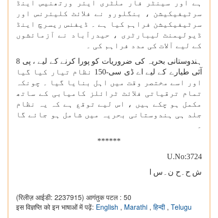
ہے اور سینٹر فار ملٹری ایئر ورتھنیس اینڈ
سرٹیفیکیشن ، بنگلورو نے فلائٹ کلیئرنس اور
سرٹیفیکیشن فراہم کیا ہے ۔ ڈیفنس ریسرچ اینڈ
ڈیولپمنٹ لیبارٹری ، حیدرآباد نے آزمائشوں
کے لیے آلات کی مدد فراہم کی ۔
ہندوستانی بحریہ کی ضروریات کو پورا کرنے کے لیے ، پی 8
آئی طیارے کے لیے اے ڈی سی-150 نظام تیار کیا گیا
اور اسے مختصر وقت میں اہل بنایا گیا ۔ چونکہ
تمام ترقیاتی فلائٹ ٹرائلز کامیابی کے ساتھ
مکمل ہو چکے ہیں ، اس لیے توقع ہے کہ یہ نظام
جلد ہی ہندوستانی بحریہ میں شامل ہو جائے گا
۔
******
U.No:3724
ش ح۔ح ن۔س ا
(रिलीज़ आईडी: 2237915)
आगंतुक पटल : 50
इस विज्ञप्ति को इन भाषाओं में पढ़ें:
English
,
Marathi
,
हिन्दी
,
Telugu