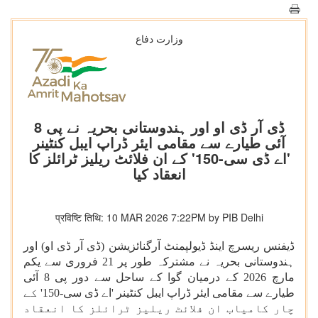
وزارت دفاع
ڈی آر ڈی او اور ہندوستانی بحریہ نے پی 8
آئی طیارے سے مقامی ایئر ڈراپ ایبل کنٹینر
'اے ڈی سی-150' کے ان فلائٹ ریلیز ٹرائلز کا
انعقاد کیا
प्रविष्टि तिथि: 10 MAR 2026 7:22PM by PIB Delhi
ڈیفنس ریسرچ اینڈ ڈیولپمنٹ آرگنائزیشن (ڈی آر ڈی او) اور
ہندوستانی بحریہ نے مشترکہ طور پر 21 فروری سے یکم
مارچ 2026 کے درمیان گوا کے ساحل سے دور پی 8 آئی
طیارے سے مقامی ایئر ڈراپ ایبل کنٹینر 'اے ڈی سی-150' کے
چار کامیاب ان فلائٹ ریلیز ٹرائلز کا انعقاد