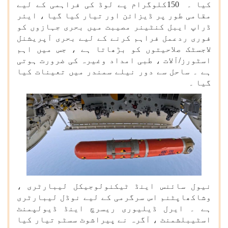
کیا ۔
150
کلوگرام پے لوڈ کی فراہمی کے لیے
مقامی طور پر ڈیزائن اور تیار کیا گیا ، ایئر
ڈراپ ایبل کنٹینر مصیبت میں بحری جہازوں کو
فوری ردعمل فراہم کرنے کے لیے بحری آپریشنل
لاجسٹک صلاحیتوں کو بڑھاتا ہے ، جس میں اہم
اسٹورز/آلات ، طبی امداد وغیرہ کی ضرورت ہوتی
ہے ۔ ساحل سے دور نیلے سمندر میں تعینات کیا
گیا ۔
نیول سائنس اینڈ ٹیکنولوجیکل لیبارٹری ،
وشاکھاپٹنم اس سرگرمی کے لیے نوڈل لیبارٹری
ہے ۔ ایرل ڈیلیوری ریسرچ اینڈ ڈیولپمنٹ
اسٹیبلشمنٹ ، آگرہ نے پیراشوٹ سسٹم تیار کیا