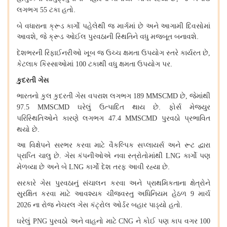
લગભગ
ટકા
હતો
.
55
બે
વધારાના
ક્રૂડ
કાર્ગો
પહેલેથી
જ
માર્ગમાં
છે
અને
આગામી
દિવસોમાં
આવશે
જે
ક્રૂડ
ઓઈલ
પુરવઠાની
સ્થિતિને
વધુ
મજબૂત
બનાવશે
.
,
દેશભરની
રિફાઈનરીઓ
ખૂબ
જ
ઉચ્ચ
ક્ષમતા
ઉપયોગ
સ્તરે
કાર્યરત
છે
,
કેટલાક
કિસ્સાઓમાં
ટકાથી
વધુ
ક્ષમતા
ઉપયોગ
પર
.
100
કુદરતી
ગેસ
ભારતનો
કુલ
કુદરતી
ગેસ
વપરાશ
લગભગ
છે
જેમાંથી
189 MMSCMD
,
ઘરેલું
ઉત્પાદિત
થાય
છે
.
ફોર્સ
મેજ્યુર
97.5 MMSCMD
પરિસ્થિતિઓને
કારણે
લગભગ
પુરવઠો
પ્રભાવિત
47.4 MMSCMD
થયો
છે
.
આ
વિક્ષેપને
સરભર
કરવા
માટે
વૈકલ્પિક
સપ્લાયર્સ
અને
રૂટ
દ્વારા
પ્રાપ્તિ
ચાલુ
છે
.
ગેસ
કંપનીઓએ
નવા
સ્ત્રોતોમાંથી
કાર્ગો
પણ
LNG
મેળવ્યા
છે
અને
બે
કાર્ગો
દેશ
તરફ
આવી
રહ્યા
છે
.
LNG
સરકારે
ગેસ
પુરવઠાનું
સંચાલન
કરવા
અને
પ્રાથમિકતાના
ક્ષેત્રોને
સુરક્ષિત
કરવા
માટે
આવશ્યક
ચીજવસ્તુ
અધિનિયમ
હેઠળ
માર્ચ
9
ના
રોજ
નેચરલ
ગેસ
કંટ્રોલ
ઓર્ડર
બહાર
પાડ્યો
હતો
.
2026
ઘરેલું
પુરવઠો
અને
વાહનો
માટે
ને
કોઈ
પણ
કાપ
વગર
PNG
CNG
100