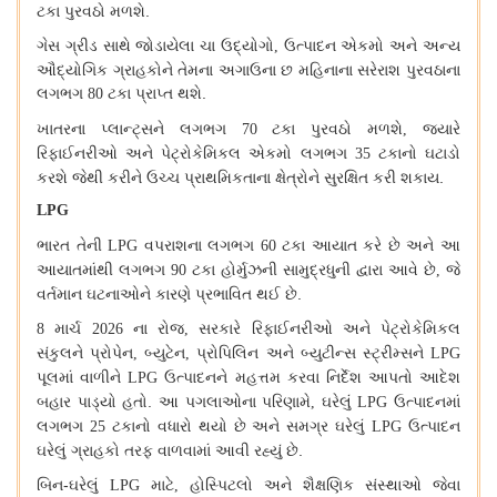
ટકા
પુરવઠો
મળશે
.
ગેસ
ગ્રીડ
સાથે
જોડાયેલા
ચા
ઉદ્યોગો
ઉત્પાદન
એકમો
અને
અન્ય
,
ઔદ્યોગિક
ગ્રાહકોને
તેમના
અગાઉના
છ
મહિનાના
સરેરાશ
પુરવઠાના
લગભગ
ટકા
પ્રાપ્ત
થશે
.
80
ખાતરના
પ્લાન્ટ્સને
લગભગ
ટકા
પુરવઠો
મળશે
જ્યારે
70
,
રિફાઈનરીઓ
અને
પેટ્રોકેમિકલ
એકમો
લગભગ
ટકાનો
ઘટાડો
35
કરશે
જેથી
કરીને
ઉચ્ચ
પ્રાથમિકતાના
ક્ષેત્રોને
સુરક્ષિત
કરી
શકાય
.
LPG
ભારત
તેની
વપરાશના
લગભગ
ટકા
આયાત
કરે
છે
અને
આ
LPG
60
આયાતમાંથી
લગભગ
ટકા
હોર્મુઝની
સામુદ્રધુની
દ્વારા
આવે
છે
જે
90
,
વર્તમાન
ઘટનાઓને
કારણે
પ્રભાવિત
થઈ
છે
.
માર્ચ
ના
રોજ
સરકારે
રિફાઈનરીઓ
અને
પેટ્રોકેમિકલ
8
2026
,
સંકુલને
પ્રોપેન
બ્યુટેન
પ્રોપિલિન
અને
બ્યુટીન્સ
સ્ટ્રીમ્સને
,
,
LPG
પૂલમાં
વાળીને
ઉત્પાદનને
મહત્તમ
કરવા
નિર્દેશ
આપતો
આદેશ
LPG
બહાર
પાડ્યો
હતો
.
આ
પગલાઓના
પરિણામે
ઘરેલું
ઉત્પાદનમાં
,
LPG
લગભગ
ટકાનો
વધારો
થયો
છે
અને
સમગ્ર
ઘરેલું
ઉત્પાદન
25
LPG
ઘરેલું
ગ્રાહકો
તરફ
વાળવામાં
આવી
રહ્યું
છે
.
બિન
-
ઘરેલું
માટે
હોસ્પિટલો
અને
શૈક્ષણિક
સંસ્થાઓ
જેવા
LPG
,