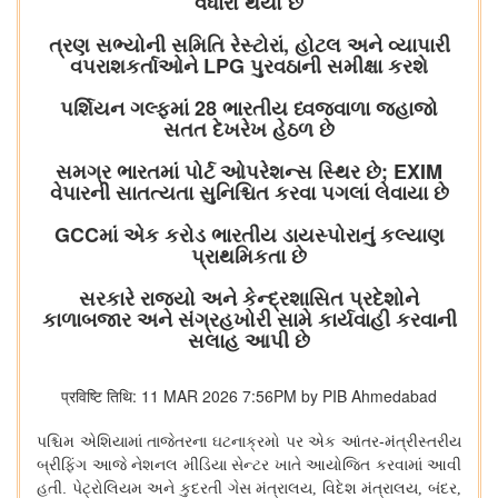
વધારો થયો છે
ત્રણ સભ્યોની સમિતિ રેસ્ટોરાં, હોટલ અને વ્યાપારી
વપરાશકર્તાઓને LPG પુરવઠાની સમીક્ષા કરશે
પર્શિયન ગલ્ફમાં 28 ભારતીય ધ્વજવાળા જહાજો
સતત દેખરેખ હેઠળ છે
સમગ્ર ભારતમાં પોર્ટ ઓપરેશન્સ સ્થિર છે; EXIM
વેપારની સાતત્યતા સુનિશ્ચિત કરવા પગલાં લેવાયા છે
GCCમાં એક કરોડ ભારતીય ડાયસ્પોરાનું કલ્યાણ
પ્રાથમિકતા છે
સરકારે રાજ્યો અને કેન્દ્રશાસિત પ્રદેશોને
કાળાબજાર અને સંગ્રહખોરી સામે કાર્યવાહી કરવાની
સલાહ આપી છે
प्रविष्टि तिथि: 11 MAR 2026 7:56PM by PIB Ahmedabad
પશ્ચિમ
એશિયામાં
તાજેતરના
ઘટનાક્રમો
પર
એક
આંતર
-
મંત્રીસ્તરીય
બ્રીફિંગ
આજે
નેશનલ
મીડિયા
સેન્ટર
ખાતે
આયોજિત
કરવામાં
આવી
હતી
.
પેટ્રોલિયમ
અને
કુદરતી
ગેસ
મંત્રાલય
વિદેશ
મંત્રાલય
બંદર
,
,
,