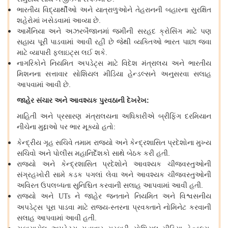
ભારતીય
વિદ્યાર્થીઓ
અને
યાત્રાળુઓને
તેહરાનની
બહારના
સુરક્ષિત
શહેરોમાં
ખસેડવામાં
આવ્યા
છે
.
આર્મેનિયા
અને
અઝરબૈજાનમાં
જમીની
સરહદ
ક્રોસિંગ
માટે
પણ
સહાય
પૂરી
પાડવામાં
આવી
રહી
છે
જેથી
વ્યક્તિઓ
ભારત
પાછા
જવા
માટે
વ્યાપારી
ફ્લાઇટ્સ
લઈ
શકે
.
નાગરિકોને
નિયમિત
અપડેટ્સ
માટે
વિદેશ
મંત્રાલય
અને
ભારતીય
મિશનના
સત્તાવાર
સોશિયલ
મીડિયા
હેન્ડલ્સને
અનુસરવા
સલાહ
આપવામાં
આવી
છે
.
જાહેર
સંચાર
અને
આવશ્યક
પુરવઠાની
દેખરેખ
:
માહિતી
અને
પ્રસારણ
મંત્રાલયના
અધિકારીએ
બ્રીફિંગ
દરમિયાન
નીચેના
મુદ્દાઓ
પર
ભાર
મૂક્યો
હતો
:
કેન્દ્રીય
ગૃહ
સચિવે
તમામ
રાજ્યો
અને
કેન્દ્રશાસિત
પ્રદેશોના
મુખ્ય
સચિવો
અને
પોલીસ
મહાનિર્દેશકો
સાથે
બેઠક
કરી
હતી
.
રાજ્યો
અને
કેન્દ્રશાસિત
પ્રદેશોને
આવશ્યક
ચીજવસ્તુઓની
સંગ્રહખોરી
સામે
કડક
પગલાં
લેવા
અને
આવશ્યક
ચીજવસ્તુઓની
અવિરત
ઉપલબ્ધતા
સુનિશ્ચિત
કરવાની
સલાહ
આપવામાં
આવી
હતી
.
રાજ્યો
અને
ને
જાહેર
જનતાને
નિયમિત
અને
વિશ્વસનીય
UTs
અપડેટ્સ
પૂરા
પાડવા
માટે
રાજ્ય
-
સ્તરના
પ્રવક્તાને
નોમિનેટ
કરવાની
સલાહ
આપવામાં
આવી
હતી
.