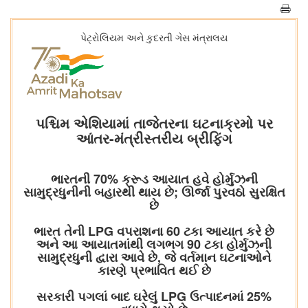
પેટ્રોલિયમ અને કુદરતી ગેસ મંત્રાલય
પશ્ચિમ એશિયામાં તાજેતરના ઘટનાક્રમો પર
આંતર-મંત્રીસ્તરીય બ્રીફિંગ
ભારતની 70% ક્રૂડ આયાત હવે હોર્મુઝની
સામુદ્રધુનીની બહારથી થાય છે; ઊર્જા પુરવઠો સુરક્ષિત
છે
ભારત તેની LPG વપરાશના 60 ટકા આયાત કરે છે
અને આ આયાતમાંથી લગભગ 90 ટકા હોર્મુઝની
સામુદ્રધુની દ્વારા આવે છે, જે વર્તમાન ઘટનાઓને
કારણે પ્રભાવિત થઈ છે
સરકારી પગલાં બાદ ઘરેલું LPG ઉત્પાદનમાં 25%