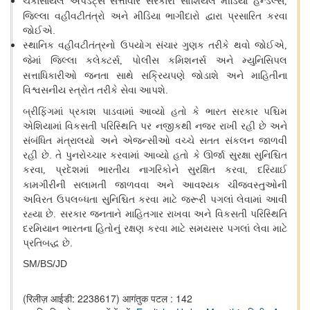
ચકાસાયેલ
અપડેટ્સ
સત્તાવાર
સરકારી
સોશિયલ
મીડિયા
હેન્ડલ્સ
,
જિલ્લા
વહીવટીતંત્રો
અને
મીડિયા
ભાગીદારો
દ્વારા
પ્રસારિત
કરવા
જોઈએ
.
સ્થાનિક
વહીવટીતંત્રનો
ઉપયોગ
સંચાર
ગુણક
તરીકે
થવો
જોઈએ
,
જેમાં
જિલ્લા
કલેક્ટર્સ
પોલીસ
કમિશનર્સ
અને
મ્યુનિસિપલ
,
સત્તાધિકારીઓ
જનતા
સાથે
સક્રિયપણે
જોડાશે
અને
માહિતીના
વિશ્વસનીય
સ્ત્રોત
તરીકે
સેવા
આપશે
.
બ્રીફિંગમાં
પ્રકાશ
પાડવામાં
આવ્યો
હતો
કે
ભારત
સરકાર
પશ્ચિમ
એશિયામાં
વિકસતી
પરિસ્થિતિ
પર
નજીકથી
નજર
રાખી
રહી
છે
અને
સંબંધિત
મંત્રાલયો
અને
એજન્સીઓ
વચ્ચે
સતત
સંકલન
જાળવી
રહી
છે
.
તે
પુનરોચ્ચાર
કરવામાં
આવ્યો
હતો
કે
ઊર્જા
સુરક્ષા
સુનિશ્ચિત
કરવા
પ્રદેશમાં
ભારતીય
નાગરિકોને
સુરક્ષિત
કરવા
દરિયાઈ
,
,
કામગીરીની
સલામતી
જાળવવા
અને
આવશ્યક
ચીજવસ્તુઓની
અવિરત
ઉપલબ્ધતા
સુનિશ્ચિત
કરવા
માટે
જરૂરી
પગલાં
લેવામાં
આવી
રહ્યા
છે
.
સરકાર
જનતાને
માહિતગાર
રાખવા
અને
વિકસતી
પરિસ્થિતિ
દરમિયાન
ભારતના
હિતોનું
રક્ષણ
કરવા
માટે
સમયસર
પગલાં
લેવા
માટે
પ્રતિબદ્ધ
છે
.
SM/BS/JD
(रिलीज़ आईडी: 2238617)
आगंतुक पटल : 142