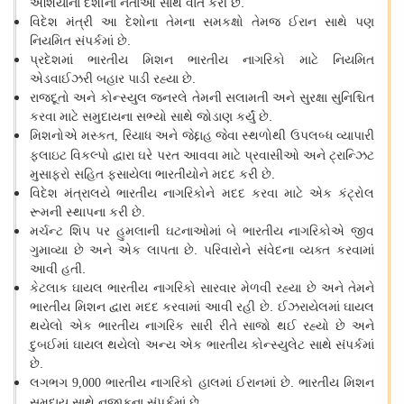
એશિયાના
દેશોના
નેતાઓ
સાથે
વાત
કરી
છે
.
વિદેશ
મંત્રી
આ
દેશોના
તેમના
સમકક્ષો
તેમજ
ઈરાન
સાથે
પણ
નિયમિત
સંપર્કમાં
છે
.
પ્રદેશમાં
ભારતીય
મિશન
ભારતીય
નાગરિકો
માટે
નિયમિત
એડવાઈઝરી
બહાર
પાડી
રહ્યા
છે
.
રાજદૂતો
અને
કોન્સ્યુલ
જનરલે
તેમની
સલામતી
અને
સુરક્ષા
સુનિશ્ચિત
કરવા
માટે
સમુદાયના
સભ્યો
સાથે
જોડાણ
કર્યું
છે
.
મિશનોએ
મસ્કત
રિયાધ
અને
જેદ્દાહ
જેવા
સ્થળોથી
ઉપલબ્ધ
વ્યાપારી
,
ફ્લાઇટ
વિકલ્પો
દ્વારા
ઘરે
પરત
આવવા
માટે
પ્રવાસીઓ
અને
ટ્રાન્ઝિટ
મુસાફરો
સહિત
ફસાયેલા
ભારતીયોને
મદદ
કરી
છે
.
વિદેશ
મંત્રાલયે
ભારતીય
નાગરિકોને
મદદ
કરવા
માટે
એક
કંટ્રોલ
રૂમની
સ્થાપના
કરી
છે
.
મર્ચન્ટ
શિપ
પર
હુમલાની
ઘટનાઓમાં
બે
ભારતીય
નાગરિકોએ
જીવ
ગુમાવ્યા
છે
અને
એક
લાપતા
છે
.
પરિવારોને
સંવેદના
વ્યક્ત
કરવામાં
આવી
હતી
.
કેટલાક
ઘાયલ
ભારતીય
નાગરિકો
સારવાર
મેળવી
રહ્યા
છે
અને
તેમને
ભારતીય
મિશન
દ્વારા
મદદ
કરવામાં
આવી
રહી
છે
.
ઈઝરાયેલમાં
ઘાયલ
થયેલો
એક
ભારતીય
નાગરિક
સારી
રીતે
સાજો
થઈ
રહ્યો
છે
અને
દુબઈમાં
ઘાયલ
થયેલો
અન્ય
એક
ભારતીય
કોન્સ્યુલેટ
સાથે
સંપર્કમાં
છે
.
લગભગ
ભારતીય
નાગરિકો
હાલમાં
ઈરાનમાં
છે
.
ભારતીય
મિશન
9,000
સમુદાય
સાથે
નજીકના
સંપર્કમાં
છે
.