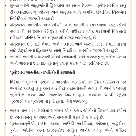
મુખ્ય
બંદરો
જહાજોની
હિલચાલ
પર
સતત
દેખરેખ
પ્રદેશમાં
વિકાસનું
,
રીઅલ
-
ટાઇમ
મૂલ્યાંકન
અને
જહાજ
અને
કાર્ગોની
સ્થિતિના
નિયમિત
રિપોર્ટિંગને
જાળવી
રહ્યા
છે
.
મંત્રાલય
ભારતીય
ખલાસીઓ
અને
ભારતીય
ધ્વજવાળા
જહાજોની
સલામતી
પર
ધ્યાન
કેન્દ્રિત
કરીને
પર્શિયન
ગલ્ફ
પ્રદેશમાં
વિકસતી
દરિયાઈ
પરિસ્થિતિ
પર
નજીકથી
નજર
રાખી
રહ્યું
છે
.
મંત્રાલય
દરિયાઈ
વેપાર
અને
ખલાસીઓને
જરૂરી
સહાય
પૂરી
પાડવા
માટે
ઉદ્યોગના
હિતધારકો
સાથે
નિયમિત
વાતચીત
જાળવી
રહ્યું
છે
.
સરકાર
ભારતીય
ખલાસીઓની
સલામતી
અને
કલ્યાણ
સુનિશ્ચિત
કરવા
અને
ભારતના
દરિયાઈ
હિતોનું
રક્ષણ
કરવા
માટે
પ્રતિબદ્ધ
છે
.
પ્રદેશમાં
ભારતીય
નાગરિકોની
સલામતી
વિદેશ
મંત્રાલયે
પ્રદેશમાં
ભારતીય
નાગરિકો
સંબંધિત
પરિસ્થિતિ
પર
અપડેટ
આપ્યું
હતું
અને
ભારતીય
ડાયસ્પોરાની
સલામતી
અને
કલ્યાણ
સુનિશ્ચિત
કરવા
માટે
ભારતીય
મિશન
દ્વારા
કરવામાં
આવી
રહેલા
પ્રયાસો
પર
પ્રકાશ
પાડ્યો
હતો
.
તેણે
જણાવ્યું
:
ભારત
પાસે
દેશોમાં
લગભગ
એક
કરોડ
લોકોનો
વિશાળ
ડાયસ્પોરા
GCC
છે
અને
તેમનું
કલ્યાણ
અને
સલામતી
પ્રાથમિકતા
રહે
છે
.
પ્રધાનમંત્રીએ
કતાર
સાઉદી
અરેબિયા
ઓમાન
બહેરીન
UAE,
,
,
,
,
કુવૈત
જોર્ડન
અને
ઈઝરાયેલ
સહિત
અનેક
ગલ્ફ
અને
પશ્ચિમ
,