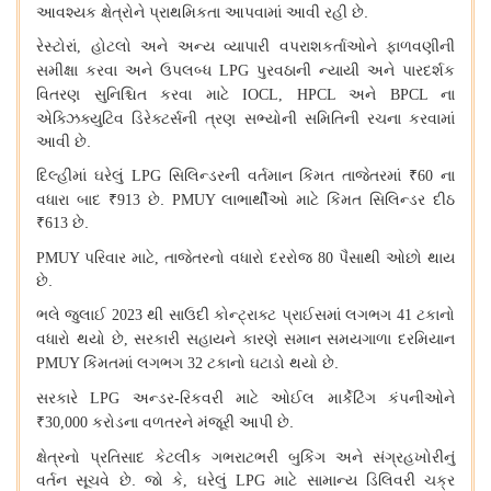
આવશ્યક
ક્ષેત્રોને
પ્રાથમિકતા
આપવામાં
આવી
રહી
છે
.
રેસ્ટોરાં
હોટલો
અને
અન્ય
વ્યાપારી
વપરાશકર્તાઓને
ફાળવણીની
,
સમીક્ષા
કરવા
અને
ઉપલબ્ધ
પુરવઠાની
ન્યાયી
અને
પારદર્શક
LPG
વિતરણ
સુનિશ્ચિત
કરવા
માટે
અને
ના
IOCL, HPCL
BPCL
એક્ઝિક્યુટિવ
ડિરેક્ટર્સની
ત્રણ
સભ્યોની
સમિતિની
રચના
કરવામાં
આવી
છે
.
દિલ્હીમાં
ઘરેલું
સિલિન્ડરની
વર્તમાન
કિંમત
તાજેતરમાં
ના
LPG
₹60
વધારા
બાદ
છે
.
લાભાર્થીઓ
માટે
કિંમત
સિલિન્ડર
દીઠ
₹913
PMUY
છે
.
₹613
પરિવાર
માટે
તાજેતરનો
વધારો
દરરોજ
પૈસાથી
ઓછો
થાય
PMUY
,
80
છે
.
ભલે
જુલાઈ
થી
સાઉદી
કોન્ટ્રાક્ટ
પ્રાઈસમાં
લગભગ
ટકાનો
2023
41
વધારો
થયો
છે
સરકારી
સહાયને
કારણે
સમાન
સમયગાળા
દરમિયાન
,
કિંમતમાં
લગભગ
ટકાનો
ઘટાડો
થયો
છે
.
PMUY
32
સરકારે
અન્ડર
-
રિકવરી
માટે
ઓઈલ
માર્કેટિંગ
કંપનીઓને
LPG
કરોડના
વળતરને
મંજૂરી
આપી
છે
.
₹30,000
ક્ષેત્રનો
પ્રતિસાદ
કેટલીક
ગભરાટભરી
બુકિંગ
અને
સંગ્રહખોરીનું
વર્તન
સૂચવે
છે
.
જો
કે
ઘરેલું
માટે
સામાન્ય
ડિલિવરી
ચક્ર
,
LPG