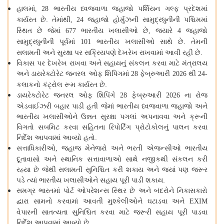
હાલમાં
ભારતીય
ધ્વજવાળા
જહાજો
પર્શિયન
ગલ્ફ
પ્રદેશમાં
, 28
કાર્યરત
છે
.
તેમાંથી
જહાજો
હોર્મુઝની
સામુદ્રધુનીની
પશ્ચિમમાં
, 24
સ્થિત
છે
જેમાં
ભારતીય
ખલાસીઓ
છે
જ્યારે
જહાજો
677
,
4
સામુદ્રધુનીની
પૂર્વમાં
ભારતીય
ખલાસીઓ
સાથે
છે
.
તેમની
101
સલામતી
અને
સુરક્ષા
પર
સક્રિયપણે
દેખરેખ
રાખવામાં
આવી
રહી
છે
.
વિકાસ
પર
દેખરેખ
રાખવા
અને
સહાયનું
સંકલન
કરવા
માટે
મંત્રાલય
અને
ડાયરેક્ટોરેટ
જનરલ
ઓફ
શિપિંગમાં
ફેબ્રુઆરી
થી
28
2026
24-
કલાકનો
કંટ્રોલ
રૂમ
કાર્યરત
છે
.
ડાયરેક્ટોરેટ
જનરલ
ઓફ
શિપિંગે
ફેબ્રુઆરી
ના
રોજ
28
2026
એડવાઈઝરી
બહાર
પાડી
હતી
જેમાં
ભારતીય
ધ્વજવાળા
જહાજો
અને
ભારતીય
ખલાસીઓને
ઉન્નત
સુરક્ષા
પગલાં
અપનાવવા
અને
ક્રૂની
વિગતો
સબમિટ
કરવા
સહિતના
રિપોર્ટિંગ
પ્રોટોકોલનું
પાલન
કરવા
નિર્દેશ
આપવામાં
આવ્યો
હતો
.
સત્તાધિકારીઓ
જહાજ
મેનેજરો
અને
ભરતી
એજન્સીઓ
ભારતીય
,
દૂતાવાસો
અને
સ્થાનિક
સત્તાવાળાઓ
સાથે
નજીકથી
સંકલન
કરી
રહ્યા
છે
જેથી
સલામતી
સુનિશ્ચિત
કરી
શકાય
અને
જ્યાં
પણ
જરૂર
પડે
ત્યાં
ભારતીય
ખલાસીઓને
સહાય
પૂરી
પાડી
શકાય
.
સમગ્ર
ભારતમાં
પોર્ટ
ઓપરેશન્સ
સ્થિર
છે
અને
બંદરોને
નિકાસકારો
દ્વારા
સામનો
કરવામાં
આવતી
મુશ્કેલીઓને
ઘટાડવા
અને
EXIM
વેપારની
સાતત્યતા
સુનિશ્ચિત
કરવા
માટે
જરૂરી
સહાય
પૂરી
પાડવા
નિર્દેશ
આપવામાં
આવ્યો
છે
.