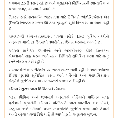
લગભગ
દિવસનું
રહે
છે
અને
ગ્રાહકોને
સિલિન્ડરની
રશ
-
બુકિંગ
ન
2.5
કરવા
સલાહ
આપવામાં
આવી
છે
.
વિતરક
સ્તરે
ડાયવર્ઝન
અટકાવવા
માટે
ડિલિવરી
ઓથેન્ટિકેશન
કોડ
(
સિસ્ટમ
લગભગ
ટકા
ગ્રાહકો
સુધી
વિસ્તારવામાં
આવી
રહી
DAC)
90
છે
.
કામચલાઉ
માંગ
-
વ્યવસ્થાપન
પગલા
તરીકે
બુકિંગ
વચ્ચેનો
, LPG
ન્યૂનતમ
ગાળો
દિવસથી
વધારીને
દિવસ
કરવામાં
આવ્યો
છે
.
21
25
ઓઈલ
માર્કેટિંગ
કંપનીઓ
અને
અમલીકરણ
ટીમો
વિતરકના
બેકલોગને
સાફ
કરવા
અને
સરળ
ડિલિવરી
સુનિશ્ચિત
કરવા
માટે
ક્ષેત્ર
સ્તરે
સંકલન
કરી
રહી
છે
.
સરકાર
વૈશ્વિક
પરિસ્થિતિ
પર
સતત
નજર
રાખી
રહી
છે
અને
અવિરત
ઈંધણ
પુરવઠો
સુનિશ્ચિત
કરવા
અને
પરિવારો
અને
પ્રાથમિકતાના
ક્ષેત્રોને
સુરક્ષિત
રાખવા
માટે
જરૂરી
પગલાં
લઈ
રહી
છે
.
દરિયાઈ
સુરક્ષા
અને
શિપિંગ
ઓપરેશન્સ
બંદર
શિપિંગ
અને
જળમાર્ગ
મંત્રાલયે
મીડિયાને
પર્શિયન
ગલ્ફ
,
પ્રદેશમાં
પ્રવર્તતી
દરિયાઈ
પરિસ્થિતિ
અને
ભારતીય
ખલાસીઓ
,
જહાજો
અને
દરિયાઈ
વેપાર
કામગીરીને
સુરક્ષિત
કરવા
માટે
લેવામાં
આવી
રહેલા
પગલાં
વિશે
માહિતી
આપી
હતી
.
મંત્રાલય
મુજબ
: