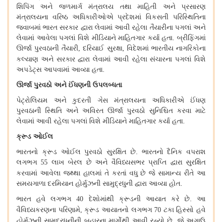
શિપિંગ
અને
જળમાર્ગ
મંત્રાલય
તથા
માહિતી
અને
પ્રસારણ
મંત્રાલયના
વરિષ્ઠ
અધિકારીઓએ
પ્રદેશમાં
વિકસતી
પરિસ્થિતિના
જવાબમાં
ભારત
સરકાર
દ્વારા
લેવામાં
આવી
રહેલા
તૈયારીના
પગલાં
અને
લેવામાં
આવેલા
પગલાં
વિશે
મીડિયાને
માહિતગાર
કર્યા
હતા
.
બ્રીફિંગમાં
ઊર્જા
પુરવઠાની
તૈયારી
દરિયાઈ
સુરક્ષા
વિદેશમાં
ભારતીય
નાગરિકોના
,
,
કલ્યાણ
અને
સરકાર
દ્વારા
લેવામાં
આવી
રહેલા
સંચારના
પગલાં
વિશે
અપડેટ્સ
આપવામાં
આવ્યા
હતા
.
ઊર્જા
પુરવઠો
અને
ઈંધણની
ઉપલબ્ધતા
પેટ્રોલિયમ
અને
કુદરતી
ગેસ
મંત્રાલયના
અધિકારીએ
ઈંધણ
પુરવઠાની
સ્થિતિ
અને
અવિરત
ઊર્જા
પુરવઠો
સુનિશ્ચિત
કરવા
માટે
લેવામાં
આવી
રહેલા
પગલાં
વિશે
મીડિયાને
માહિતગાર
કર્યા
હતા
.
ક્રૂડ
ઓઈલ
ભારતનો
ક્રૂડ
ઓઈલ
પુરવઠો
સુરક્ષિત
છે
.
ભારતનો
દૈનિક
વપરાશ
લગભગ
લાખ
બેરલ
છે
અને
વૈવિધ્યસભર
પ્રાપ્તિ
દ્વારા
સુરક્ષિત
55
કરવામાં
આવેલા
જથ્થા
હાલમાં
તે
કરતાં
વધુ
છે
જે
સામાન્ય
રીતે
આ
સમયગાળા
દરમિયાન
હોર્મુઝની
સામુદ્રધુની
દ્વારા
આવ્યા
હોત
.
ભારત
હવે
લગભગ
દેશોમાંથી
ક્રૂડની
આયાત
કરે
છે
.
આ
40
વૈવિધ્યકરણના
પરિણામે
ક્રૂડ
આયાતનો
લગભગ
ટકા
હિસ્સો
હવે
,
70
હોર્મુઝની
સામુદ્રધુનીની
બહારના
માર્ગોથી
આવી
રહ્યો
છે
જે
અગાઉ
,