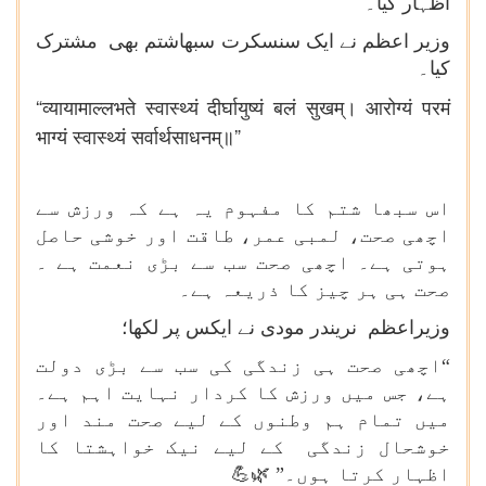
اظہار کیا۔
وزیر اعظم نے ایک سنسکرت سبھاشتم بھی مشترک
کیا۔
“
व्यायामाल्लभते स्वास्थ्यं दीर्घायुष्यं बलं सुखम्। आरोग्यं परमं
”
भाग्यं स्वास्थ्यं सर्वार्थसाधनम्॥
اس سبھا شتم کا مفہوم یہ ہے کہ ورزش سے
اچھی صحت، لمبی عمر، طاقت اور خوشی حاصل
ہوتی ہے۔ اچھی صحت سب سے بڑی نعمت ہے ۔
صحت ہی ہر چیز کا ذریعہ ہے۔
وزیراعظم نریندر مودی نے ایکس پر لکھا؛
“اچھی صحت ہی زندگی کی سب سے بڑی دولت
ہے، جس میں ورزش کا کردار نہایت اہم ہے۔
میں تمام ہم وطنوں کے لیے صحت مند اور
خوشحال زندگی کے لیے نیک خواہشتا کا
اظہار کرتا ہوں۔”
💪🌿