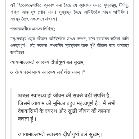
এই হিতোপদেশটোত প্ৰকাশ কৰা হৈছে যে ব্যায়ামৰ ফলত সুস্বাস্থ্য, দীৰ্ঘায়ু,
শক্তি আৰু সুখ পোৱা যায়। সুস্বাস্থ্য হৈছে আটাইতকৈ ডাঙৰ আশীৰ্বাদ।
স্বাস্থ্য হৈছে সকলোৰে মাধ্যম।
প্ৰধানমন্ত্ৰীয়ে এক্স-ত লিখিছে;
"সু-স্বাস্থ্য হৈছে জীৱনৰ আটাইতকৈ ডাঙৰ সম্পদ, য’ত ব্যায়ামৰ ভূমিকা অতি
গুৰুত্বপূৰ্ণ। মই সকলো দেশবাসীৰ স্বাস্থ্যকৰ আৰু সুখী জীৱনৰ বাবে শুভেচ্ছা
জনাইছো।
व्यायामाल्लभते स्वास्थ्यं दीर्घायुष्यं बलं सुखम्।
आरोग्यं परमं भाग्यं स्वास्थ्यं सर्वार्थसाधनम्॥”
अच्छा स्वास्थ्य ही जीवन की सबसे बड़ी संपत्ति है,
जिसमें व्यायाम की भूमिका बहुत महत्वपूर्ण है। मैं सभी
देशवासियों के स्वस्थ और सुखी जीवन की कामना
करता हूं।
व्यायामाल्लभते स्वास्थ्यं दीर्घायुष्यं बलं सुखम्।