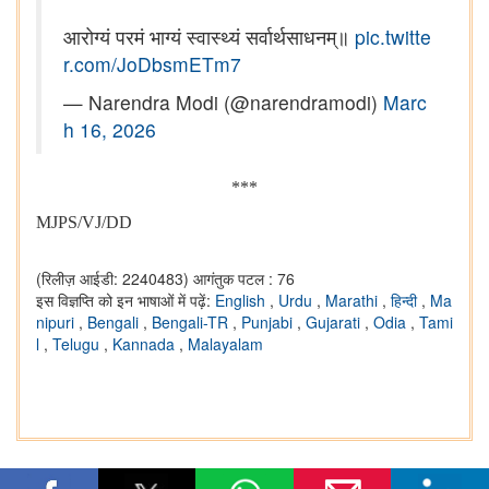
आरोग्यं परमं भाग्यं स्वास्थ्यं सर्वार्थसाधनम्॥
pic.twitte
r.com/JoDbsmETm7
— Narendra Modi (@narendramodi)
Marc
h 16, 2026
***
MJPS/VJ/DD
(रिलीज़ आईडी: 2240483)
आगंतुक पटल : 76
इस विज्ञप्ति को इन भाषाओं में पढ़ें:
English
,
Urdu
,
Marathi
,
हिन्दी
,
Ma
nipuri
,
Bengali
,
Bengali-TR
,
Punjabi
,
Gujarati
,
Odia
,
Tami
l
,
Telugu
,
Kannada
,
Malayalam