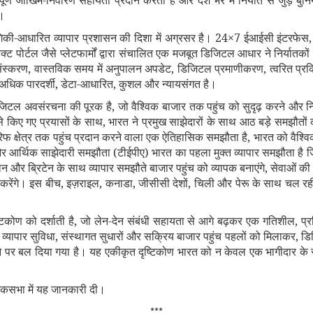
ूर्ण जोखिम-निवारण सहायता प्रदान करता है और देश भर में निर्यात से जुड़े बुन
ै।
ोगिकी-आधारित व्यापार प्रशासन की दिशा में अग्रसर है। 24×7 ईआईसी इंटरफेस, ट
ट पोर्टल जैसे प्लेटफार्मों द्वारा संचालित एक मजबूत डिजिटल आधार ने निर्यातकों
रसंस्करण, वास्तविक समय में अनुपालन अपडेट, डिजिटल प्रमाणीकरण, त्वरित प्
जो अधिक पारदर्शी, डेटा-आधारित, कुशल और न्यायसंगत है।
टल अवसंरचना की पूरक है, जो वैश्विक बाजार तक पहुंच को सुदृढ़ करने और निर्या
 किए गए प्रयासों के साथ, भारत ने प्रमुख साझेदारों के साथ आठ बड़े समझौतों को
टैरिफ क्षेत्र तक पहुंच प्रदान करने वाला एक ऐतिहासिक समझौता है, भारत को वैश्व
 और आर्थिक साझेदारी समझौता (टीईपीए) भारत का पहला मुक्त व्यापार समझौता है जिसम
ओमान और ब्रिटेन के साथ व्यापार समझौते बाजार पहुंच को व्यापक बनाएंगे, सेवाओं की
रेंगे। इस बीच, इज़राइल, कनाडा, जीसीसी देशों, चिली और पेरू के साथ चल रही वार्ताए
िकोण को दर्शाती है, जो लेन-देन संबंधी सहायता से आगे बढ़कर एक गतिशील, प्रति
धारित व्यापार सुविधा, संस्थागत सुधारों और सक्रिय बाजार पहुंच पहलों को मिलाकर, 
करने पर बल दिया गया है। यह एकीकृत दृष्टिकोण भारत को न केवल एक भागीदार के रूप 
 लोकसभा में यह जानकारी दी।
***