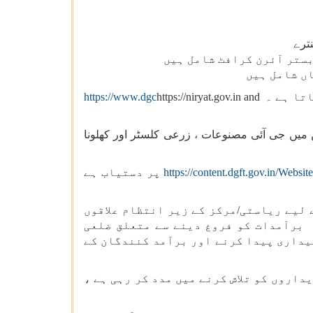
بستر آئرن کرافٹ شامل ہیں
اں شامل ہیں
اتا ہے ۔
https://niryat.gov.in and
https://www.dgc
میں جی آئی مصنوعات ، زرعی کلسٹر اور کھلونا
https://content.dgft.gov.in/We
پر دستیاب ہے
لیے ریاستی/مرکز کے زیر انتظام علاقوں
 برآمدات کو فروغ دینے سے متعلق ضلعی
بیداری پیدا کرنے اور برآمد کنندگان کے
اروں کو تلاش کرنے میں مدد کر رہی ہے ،