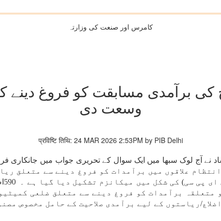
کامرس اور صنعت کی وزارتہ
 برآمدی مسابقت کو فروغ دینے کے ل
وسعت دی
प्रविष्टि तिथि: 24 MAR 2026 2:53PM by PIB Delhi
 نے آج لوک سبھا میں ایک سوال کے تحریری جواب میں جانکاری فراہ
توں/مرکز کے زیر انتظام علاقوں میں برآمدات کو فروغ دینے سے مت
ای پی سی) کی شکل میں میکانزم تشکیل دیا گیا ہے ۔
590
اض
مسودے تیار کیے گئے ہیں ، جن میں سے 249 کو متعلقہ برآمدات کو فروغ دینے سے م
لاع/ریاستوں کے لیے برآمدی صلاحیت کے حامل مخصوص مصنو