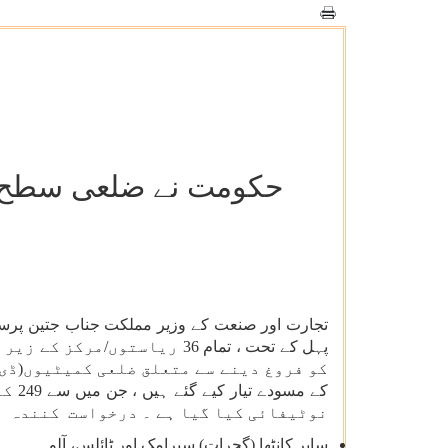
حکومت نے ضلعی سطح کی
تجارت اور صنعت کے وزیر مملکت جناب جتین پرساد
پہل کے تحت ، تمام 36 ریاس
کو فروغ دینے سے متعلق ضلعی کمیٹیوں(ڈی 
کے 
نوٹیفائی کیا گیا ہے ۔ درخواست کنندہ اض
سابر کانٹھا (گجرات) سیرامک اور ٹائلس، آلو