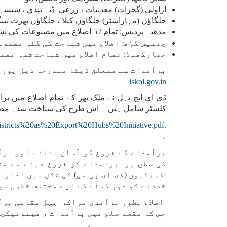
اراولی (گجرات) معدنیات ، زرعی ڈبہ بندی ، شیشہ 
جلگاؤں (مہاراشٹر) جلگاؤں کیلا ، جلگاؤں بھرت بین
مدھیہ پردیش: تمام 52 اضلاع میں مصنوعات کی نشاندہی کی گئی ، جیسے اندور میں پیاز اور فارما ، اور اگر مالوا میں سنترے
چھتیس گڑھ: اضلاع میں شناخت کی گئی مصنوع
جھارکھنڈ: تمام اضلاع میں شناخت شدہ مصن
برآمدات سے متعلق ڈیٹا مندرجہ ذیل پورٹ
iskol.gov.in
ڈی ای ایچ پہل نے ملک بھر کے تمام اضلاع میں 
کلسٹر شامل ہیں ۔ اس طرح کی شناخت شدہ م
Districts%20as%20Export%20Hubs%20Initiative.pdf.
۔
برآمدات کے فروغ کو آسان بنانے اور برآ
کی سطح پر برآمدات کو فروغ دینے سے مت
کمیٹیوں (ڈی ای پی سی) کی شکل میں ادارہ
خدشات کو دور کرنے کے لیے مختلف خطوں می
اضلاع بطور برآمدی مراکز پہل مقامی برآم
جس کا مقصد ضلع میں برآمدات ، مینوفیکچر