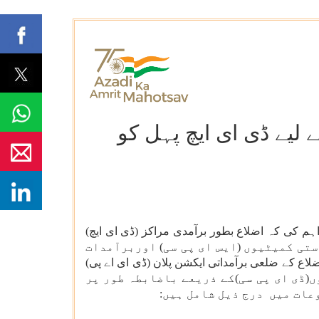
یے ڈی ای ایچ پہل کو
م کی کہ اضلاع بطور برآمدی مراکز (ڈی ای ایچ)
علق ریاستی کمیٹیوں (ایس ای پی سی) اوربرآمدات
لاع کے ضلعی برآمداتی ایکشن پلان (ڈی ای اے پی)
تعلق ضلعی کمیٹیوں(ڈی ای پی سی)کے ذریعے باضابطہ طور پر
عات میں درج ذیل شامل ہیں
: