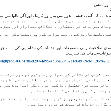
اور ٹائلس
گن
ات میں رائے پور میں چاول ، مکئی اور آم اور بستر میں 
وعات میں بانس کی دستکاری ، جنگلاتی پیداوار اور سبزی
لز/پلیٹ فارمز کے ذریعے عوامی طور پر دستیاب کرایا ج
برآمدی صلاحیت والی مصنوعات اور خدمات کی نشاندہی کی ہے ، جن 
صنوعات/خدمات کی فہرست
bsite/dgftprod/a667478a-d204-4d95-a71c-a58452e1c6d9 /Note%20-%20
مدی ترقی کو متاثر کرنے والی رکاوٹوں کو دور کرنے کے 
علق ریاستی کمیٹیوں (ایس ای پی سی) اور ضلعی سطح پر
 جاتی میکانزم تشکیل دیا گیا ہے ۔ دیگر اقدامات میں 
ں رسائی کے پروگراموں کا انعقاد شامل ہے ۔
د کاروں/مینوفیکچررز کو ہندوستان سے باہر ممکنہ خرید
نگ اور خدمات کی صنعت کو فروغ دینا ہے ۔