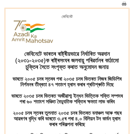
কেবিনেট
কেবিনেটে ভাৰতৰ ৰাষ্ট্ৰীয়ভাৱে নিৰ্ধাৰিত অৱদান
(২০৩১-২০৩৫)ক ৰাষ্ট্ৰসংঘৰ জলবায়ু পৰিৱৰ্তনৰ কাঠামো
চুক্তিৰ সৈতে সংপৃক্ত কৰাত অনুমোদন জনায়
ভাৰতে ২০০৫ চনৰ স্তৰৰ পৰা ২০৩৫ চনৰ ভিতৰত নিজৰ জিডিপিৰ
নিৰ্গমনৰ তীব্ৰতা ৪৭ শতাংশ হ্ৰাস কৰাৰ প্ৰতিশ্ৰুতি দিছে
ভাৰতে ২০৩৫ চনৰ ভিতৰত অজীৱাশ্ম ইন্ধন ভিত্তিক শক্তি সম্পদৰ
পৰা ৬০ শতাংশ সঞ্চিত বৈদ্যুতিক শক্তিৰ ক্ষমতা লাভ কৰিব
২০০৫ চনৰ স্তৰৰ তুলনাত ২০৩৫ চনৰ ভিতৰত বনাঞ্চল আৰু গছৰ
আৱৰণৰ বৃদ্ধি কৰি ভাৰতে ৩.৫ৰ পৰা ৪.০ বিলিয়ন টন কাৰ্বন হ্ৰাস
কৰাৰ পৰিকল্পনা কৰিছে