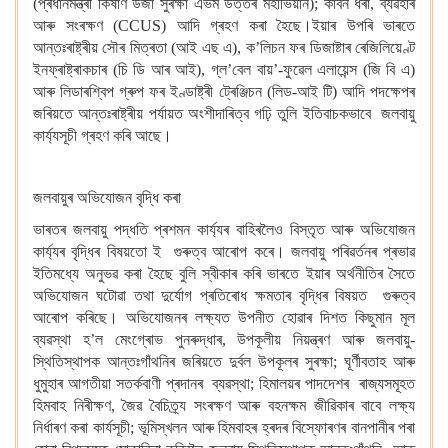
(প্ৰধানমন্ত্ৰী কিষাণ উৰ্জা সুৰক্ষা এভম উত্তৰ মহাভিয়ান); কাৰ্বন ধৰা, ব্যৱহাৰ
আৰু সংৰক্ষণ (CCUS) আদি গ্ৰহণ কৰা হৈছে।ইয়াৰ উপৰি ভাৰতে
আন্তঃৰাষ্ট্ৰীয় সৌৰ মিত্ৰতা (আই এছ এ), ক’লিচন ফৰ ডিজাষ্টাৰ ৰেজিলিয়েণ্ট
ইনফ্ৰাষ্ট্ৰাকচাৰ (চি ডি আৰ আই), গ্ল’বেল বায়’-ফুৱেল এলায়েন্স (জি বি এ)
আৰু লিডাৰশ্বিপ গ্ৰুপ ফৰ ইণ্ডাষ্ট্ৰী ট্ৰেঞ্জিচন (লিড-আই টি) আদি পদক্ষেপৰ
জৰিয়তে আন্তঃৰাষ্ট্ৰীয় পৰ্যায়ত অংশীদাৰিত্ব গঢ়ি তুলি ইতিবাচকভাবে জলবায়ু
কাৰ্য্যসূচী গ্ৰহণ কৰি আছে।
জলবায়ুৰ অভিযোজন বৃদ্ধি কৰা
ভাৰতৰ জলবায়ু পদ্ধতি প্ৰশমন কাৰ্য্যৰ বাহিৰলৈও বিস্তৃত আৰু অভিযোজন
কাৰ্য্যৰ বৃদ্ধিৰ বিষয়তো ই গুৰুত্ব আৰোপ কৰে। জলবায়ু পৰিৱৰ্তনৰ প্ৰভাৱ
ইতিমধ্যে অনুভৱ কৰা হৈছে বুলি স্বীকাৰ কৰি ভাৰতে ইয়াৰ অৰ্থনীতিৰ সৈতে
অভিযোজন ঘটোৱা তথা দুৰ্যোগ প্ৰতিৰোধ ক্ষমতাৰ বৃদ্ধিৰ বিষয়ত গুৰুত্ব
আৰোপ কৰিছে। অভিযোজনৰ লক্ষ্যত উপনীত হোৱাৰ দিশত কিছুমান মূল
ব্যৱস্থা হ’ল মেংগ্ৰোভ পুনৰুদ্ধাৰ, উপকূলীয় নিয়ন্ত্ৰণ আৰু জলবায়ু-
স্থিতিস্থাপক আন্তঃগাঁথনিৰ জৰিয়তে দুৰ্বল উপকূলৰ সুৰক্ষা; ঘূৰ্ণীবতাহ আৰু
ধুমুহাৰ আগতীয়া সতৰ্কবাণী প্ৰদানৰ ব্যৱস্থা; হিমালয়ৰ পাদদেশৰ ৰাজ্যসমূহত
হিমবাহ নিৰীক্ষণ, জৈৱ বৈচিত্ৰ্য সংৰক্ষণ আৰু বহনক্ষম জীৱিকাৰ বাবে লক্ষ্য
নিৰ্ধাৰণ কৰা কাৰ্যসূচী; ভূমিস্খলন আৰু হিমবাহৰ হ্ৰদৰ বিস্ফোৰণৰ বানপানীৰ পৰা