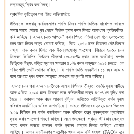
লক্ষ্যসমূহ স্থিৰ কৰা হৈছে।
প্ৰাথমিক কৃতিত্বৰ পৰা উচ্চ অভিলাসলৈ:
ইতিবাচক জলবায়ু কাৰ্য্যকলাপৰ প্ৰতি নিজৰ প্ৰতিশ্ৰুতিক সাৰোগত ভাৰতে
সময়ে সময়ে সেউজ গৃহ গেছৰ নিৰ্গমন হ্ৰাস কৰাৰ দিশত আকাংক্ষা প্ৰতিফলিত
কৰি আহিছে । ২০২২ চনত আপডেট কৰাৰ পিছত এতিয়া দেশ খনে ২০৩১-৩৫
চনৰ বাবে নিজৰ লক্ষ্য ঘোষণা কৰিছে, যিয়ে ২০৭০ চনৰ ভিতৰত নেট-জিৰ’ৰ
লক্ষ্য লাভ কৰাৰ দিশত এক উল্লেখযোগ্য পদক্ষেপ হিচাবে ২০৩০ চনৰ
ভিতৰত জিডিপিৰ নিৰ্গমনৰ তীব্ৰতা ৩৩–৩৫% হ্ৰাস আৰু অজীৱাশ্ম সম্পদ
ভিত্তিক বিদ্যুৎ শক্তি স্থাপন ক্ষমতাৰ ৪০% কৰাৰ লক্ষ্যৰে ২০১৫ চনতে এক
শক্তিশালী ভেটি স্থাপন কৰিছে। যি প্ৰতিশ্ৰুতি সময়সীমাৰ ১১ বছৰ আৰু ৯
বছৰ আগতে পূৰণ কৰাৰ ক্ষেত্ৰত দেশখনে অগ্ৰগতি লাভ কৰিছে।
২০০৫ চনৰ পৰা ২০২০ চনলৈকে আমাৰ নিৰ্গমনৰ তীব্ৰতা ৩৬% হ্ৰাস পাইছে
আৰু এতিয়া ২০৩৫ চনৰ ভিতৰত লাভ কৰিবলগীয়া লক্ষ্য ৪৭% লৈ বৃদ্ধি কৰা
হৈছে । বনাঞ্চল আৰু গছৰ আৱৰণ বৃদ্ধিৰ জৰিয়তে অতিৰিক্ত কাৰ্বন হ্ৰাস
কৰিবলৈ এনডিচিয়ে অধিক আগবাঢ়িছে। ভাৰতে ইতিমধ্যে ২০২১ চনৰ ভিতৰত
২.২৯ বিলিয়ন টন কাৰ্বন বনানীকৰণ আৰু পৰিৱেশ তন্ত্ৰ পুনৰুদ্ধাৰৰ প্ৰচেষ্টাৰে
হ্ৰাস কৰাৰ পদক্ষেপ গ্ৰহণ কৰিছে। এনে পদক্ষেপে গ্ৰাম্য জীৱিকাৰ ক্ষেত্ৰত
সহায় কৰাৰ লগতে ভাৰতৰ কাৰ্বন হ্ৰাসৰ লক্ষ্যৰ দিশত অৰিহণা যোগাই
আহিছে। আমাৰ বনানীকৰণৰ প্ৰচেষ্টাক খাদ্য আৰু কৃষি সংস্থা (FAO)ৰ দৰে