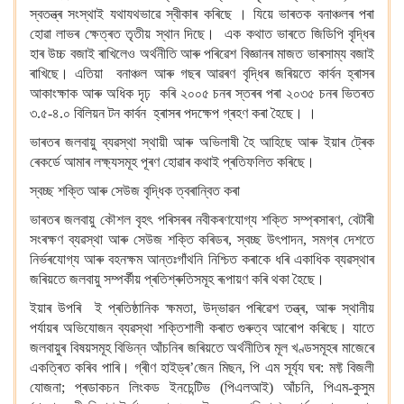
স্বতন্ত্ৰ সংস্থাই যথাযথভাৱে স্বীকাৰ কৰিছে । যিয়ে ভাৰতক বনাঞ্চলৰ পৰা
হোৱা লাভৰ ক্ষেত্ৰত তৃতীয় স্থান দিছে। এক কথাত ভাৰতে জিডিপি বৃদ্ধিৰ
হাৰ উচ্চ বজাই ৰাখিলেও অৰ্থনীতি আৰু পৰিৱেশ বিজ্ঞানৰ মাজত ভাৰসাম্য বজাই
ৰাখিছে। এতিয়া বনাঞ্চল আৰু গছৰ আৱৰণ বৃদ্ধিৰ জৰিয়তে কাৰ্বন হ্ৰাসৰ
আকাংক্ষাক আৰু অধিক দৃঢ় কৰি ২০০৫ চনৰ স্তৰৰ পৰা ২০৩৫ চনৰ ভিতৰত
৩.৫-৪.০ বিলিয়ন টন কাৰ্বন হ্ৰাসৰ পদক্ষেপ গ্ৰহণ কৰা হৈছে। ।
ভাৰতৰ জলবায়ু ব্যৱস্থা স্থায়ী আৰু অভিলাষী হৈ আহিছে আৰু ইয়াৰ ট্ৰেক
ৰেকৰ্ডে আমাৰ লক্ষ্যসমূহ পূৰণ হোৱাৰ কথাই প্ৰতিফলিত কৰিছে।
স্বচ্ছ শক্তি আৰু সেউজ বৃদ্ধিক ত্বৰান্বিত কৰা
ভাৰতৰ জলবায়ু কৌশল বৃহৎ পৰিসৰৰ নবীকৰণযোগ্য শক্তি সম্প্ৰসাৰণ, বেটাৰী
সংৰক্ষণ ব্যৱস্থা আৰু সেউজ শক্তি কৰিডৰ, স্বচ্ছ উৎপাদন, সমগ্ৰ দেশতে
নিৰ্ভৰযোগ্য আৰু বহনক্ষম আন্তঃগাঁথনি নিশ্চিত কৰাকে ধৰি একাধিক ব্যৱস্থাৰ
জৰিয়তে জলবায়ু সম্পৰ্কীয় প্ৰতিশ্ৰুতিসমূহ ৰূপায়ণ কৰি থকা হৈছে।
ইয়াৰ উপৰি ই প্ৰতিষ্ঠানিক ক্ষমতা, উদ্ভাৱন পৰিৱেশ তন্ত্ৰ, আৰু স্থানীয়
পৰ্যায়ৰ অভিযোজন ব্যৱস্থা শক্তিশালী কৰাত গুৰুত্ব আৰোপ কৰিছে। যাতে
জলবায়ুৰ বিষয়সমূহ বিভিন্ন আঁচনিৰ জৰিয়তে অৰ্থনীতিৰ মূল খণ্ডসমূহৰ মাজেৰে
একত্ৰিত কৰিব পাৰি। গ্ৰীণ হাইড্ৰ’জেন মিছন, পি এম সূৰ্য্য ঘৰ: মফ্ট বিজলী
যোজনা; প্ৰডাকচন লিংকড ইনচেন্টিভ (পিএলআই) আঁচনি, পিএম-কুসুম