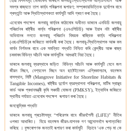
হোৱা বিপদসমূহ মোকাবিলা কৰিবলৈ জলবায়ু-স্থিতিস্থাপক আন্তঃগাঁথনি আৰু
সমগ্ৰ ৰাজ্যতে তাপ কাৰ্য্য পৰিকল্পনা ৰূপায়ণ; সম্প্ৰদায়ভিত্তিক দুৰ্যোগৰ বাবে
প্ৰস্তুতি আৰু স্থিতিস্থাপকতা কাৰ্যসূচী আদি গ্ৰহণ কৰা হৈছে।
এনেবোৰ পদক্ষেপ জলবায়ু কাৰ্য্যৰ কাঠামোৰ অধীনত ভাৰতৰ এনডিচি জলবায়ু
পৰিৱৰ্তনৰ ৰাষ্ট্ৰীয় কাৰ্য্য পৰিকল্পনা (এনএপিচিচি) আৰু ইয়াৰ নটা ৰাষ্ট্ৰীয়
অভিযানৰ লগতে জলবায়ু পৰিৱৰ্তন বিষয়ক ৰাজ্যিক কাৰ্য্য পৰিকল্পনা
(এছএপিচিচি)ৰ জৰিয়তে কাৰ্যকৰী কৰা হৈছে। জলবায়ু-স্থিতিস্থাপক আৰু কম
কাৰ্বন নিৰ্গমনৰ বাবে এক সমন্বিত পদ্ধতি নিশ্চিত কৰি কেন্দ্ৰীয় আৰু ৰাজ্য
চৰকাৰৰ বিভিন্ন আঁচনি আৰু কাৰ্যসূচীৰ আগুৱাই নিয়া হৈছে।
ভাৰতৰ জলবায়ু ব্যৱস্থাৰে জড়িত বিভিন্ন আঁচনি আৰু কাৰ্যসূচী যেনে জল
জীৱন মিছন, নেশ্যনেল মিছন অন ছাষ্টেইনেবল এগ্ৰিকালচাৰ, বহনক্ষম
বাসস্থান, মিষ্টি (Mangrove Initiative for Shoreline Habitats &
Tangible Incomes), ৰাষ্ট্ৰীয় দুৰ্যোগ ব্যৱস্থাপনা পৰিকল্পনা, মাটিৰ স্বাস্থ্য
কাৰ্ড আৰু প্ৰধানমন্ত্ৰী কৃষি সঞ্চায়ী যোজনা (PMKSY), ইত্যাদিৰ জৰিয়তে
স্থানীয় পৰ্যায়ত এনেবোৰ পদক্ষেপ ৰূপায়ণ কৰা হৈছে।
জনকেন্দ্ৰিক পদ্ধতি
ভাৰতৰ জলবায়ু প্ৰচেষ্টাসমূহ “পৰিৱেশৰ বাবে জীৱনশৈলী (LiFE)” নীতিৰ
ওপৰত আধাৰিত। যিয়ে বহনক্ষম জীৱন-যাপনক গণ আন্দোলনলৈ ৰূপান্তৰিত
কৰিছে । বৃক্ষৰোপণক জনতাই ৰূপায়ণ কৰা কাৰ্যসূচী হিচাবে ‘এক পেড় মা কে