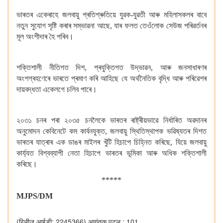
ভাৰতৰ একেৰাহে জলবায়ু প্ৰতিশ্ৰুতিয়ে যুৱক-যুৱতী আৰু মহিলাসকলৰ বাবে
নতুন সুযোগ সৃষ্টি কৰাৰ সম্ভাৱনা আছে, যাৰ ফলত তেওঁলোক সেউজ পৰিৱৰ্তনৰ
মূল অংশীদাৰ হৈ পৰিব।
শক্তিশালী নীতিগত দিশ, প্ৰযুক্তিগত উদ্ভাৱন, আৰু জনসাধাৰণৰ
অংশগ্ৰহণেৰে ভাৰতে প্ৰমাণ কৰি আহিছে যে অৰ্থনৈতিক বৃদ্ধি আৰু পৰিৱেশৰ
দায়বদ্ধতা একেলগে চলিব পাৰে।
২০৩১ চনৰ পৰা ২০৩৫ চনলৈকে ভাৰতৰ ৰাষ্ট্ৰীয়ভাৱে নিৰ্ধাৰিত অৱদানৰ
অনুমোদন কেবিনেটে কম কাৰ্বনযুক্ত, জলবায়ু স্থিতিস্থাপক ভৱিষ্যতৰ দিশত
ভাৰতৰ যাত্ৰাৰ এক ডাঙৰ মাইলৰ খুঁটি হিচাপে চিহ্নিত কৰিছে, যিয়ে জলবায়ু
কাৰ্য্যত বিশ্বব্যাপী নেতা হিচাপে ভাৰতৰ ভূমিকা আৰু অধিক শক্তিশালী
কৰিছে।
*****
MJPS/DM
(रिलीज़ आईडी: 2245366)
आगंतुक पटल : 101