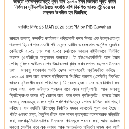
ভাৰতে প্ৰতিশ্ৰুতিসমূহ পূৰণ কৰি ২০৭০ চনৰ ভিতৰত শূন্য কাৰ্বন
নিৰ্গমনৰ দৃষ্টিভংগীৰ সৈতে সংগতি ৰাখি বিকশিত ভাৰত @২০৪৭ৰ
লক্ষ্যত উপনীত হব বিচাৰিছে
प्रविष्टि तिथि: 25 MAR 2026 5:35PM by PIB Guwahati
ভাৰতৰ জলবায়ু সম্পৰ্কীয় কাৰ্যকলাপ শক্তিশালী কৰাৰ দিশত এক উল্লেখযোগ্য
পদক্ষেপ হিচাপে প্ৰধানমন্ত্ৰী শ্ৰী নৰেন্দ্ৰ মোদীৰ অধ্যক্ষতাত অনুষ্ঠিত কেন্দ্ৰীয়
কেবিনেটে ২০৩১ চনৰ পৰা ২০৩৫ চনলৈকে ভাৰতৰ ৰাষ্ট্ৰীয়ভাৱে নিৰ্ধাৰিত
অৱদান (এনডিচি)ত অনুমোদন জনাইছে। ই ইউএনএফচিচিচি আৰু ইয়াৰ
পেৰিছ চুক্তিৰ অধীনত দেশৰ উচ্চাকাংক্ষা বৃদ্ধি কৰাৰ লগতে বহনক্ষম উন্নয়ন
তথা জলবায়ু সংৰক্ষণৰ প্ৰতি দেশৰ আগ্ৰহকেই প্ৰতিফলিত কৰিছে।
২০৩১-৩৫ চনৰ বাবে ভাৰতৰ ৰাষ্ট্ৰীয়ভাৱে নিৰ্ধাৰিত অৱদান (এনডিচি) বিকশিত
ভাৰতৰ দৃষ্টিভংগীৰ দ্বাৰা পৰিচালিত। যি কেৱল ২০৪৭ চনৰ বাবে নিৰ্ধাৰণ কৰা
লক্ষ্য নহয়, বৰঞ্চ ভৱিষ্যত প্ৰজন্মৰ বাবে এখন সমৃদ্ধিশালী আৰু জলবায়ু
স্থিতিস্থাপক ভাৰত গঢ়ি তোলাৰ বাবে কাম কৰাৰ প্ৰতিশ্ৰুতি। ভাৰতে ইয়াৰ
জলবায়ু লক্ষ্যসমূহ ভাৰতৰ পূৰ্বৰ প্ৰতিশ্ৰুতিসমূহৰ ওপৰত ভিত্তি কৰি গ্ৰহণ
কৰিছে। যাৰ বহুখিনি ইতিমধ্যে নিৰ্ধাৰিত সময়ৰ আগতেই পূৰণ কৰা হৈছে।
পাঁচটা গুণগত লক্ষ্য, দৈনন্দিন জীৱন আৰু শাসন ব্যৱস্থাত বহনক্ষমতাক সন্নিৱিষ্ট
কৰা, জলবায়ু-স্থিতিস্থাপক উন্নয়নৰ পথসমূহক প্ৰসাৰ কৰা, আৰু সমাজৰ
সকলো শ্ৰেণীৰ বাবে এক ন্যায্য আৰু অন্তৰ্ভুক্ত পৰিৱৰ্তন সক্ষম কৰা আদি