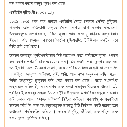
নাম’ৰ দৰে পদক্ষেপসমূহ গ্ৰহণ কৰা হৈছে।
এনডিচিৰ দৃষ্টিভংগী (২০৩১-৩৫)
২০৩১–২০৩৫ চনৰ বাবে ভাৰতৰ এনডিচিৰ সৈতে চৰকাৰে পেৰিছ চুক্তিৰ
উদ্দেশ্য আৰু দীৰ্ঘম্যাদী লক্ষ্যৰ সৈতে সংগতি ৰাখি ৰাষ্ট্ৰীয় বাস্তৱতা,
উন্নয়নমূলক অগ্ৰাধিকাৰ, শক্তি সুৰক্ষা আৰু জলবায়ু কাৰ্য্যক অগ্ৰাধিকাৰ
দিছে। এই লক্ষ্যৰে গ্ল’বেল ষ্টকটেক (জিএছটি), চিবিডিআৰ-আৰচিৰ দৰে
নীতি মানি চলা হৈছে।
ভাৰতৰ জলবায়ুৰ প্ৰতিশ্ৰুতিসমূহ নিটি আয়োগৰ দহটা কৰ্মগোটৰ দ্বাৰা প্ৰদান
কৰা ব্যাপক পৰামৰ্শ আৰু অধ্যয়নৰ ফল। এই দহটা গোট কেন্দ্ৰীয় মন্ত্ৰালয়,
ডমেইন বিশেষজ্ঞ, উদ্যোগ সংস্থা, আৰু নাগৰিক সমাজৰ সংস্থা আদিৰে গঠিত
। শক্তি, উদ্যোগ, পৰিবহণ, কৃষি, পানী, আৰু নগৰ উন্নয়নৰ আদি খণ্ড-
নিৰ্দিষ্ট তথ্যসমূহ মূল্যায়ন কৰি সেয়া গ্ৰহণ কৰা হৈছে। যাতে সংশোধিত
লক্ষ্যসমূহ অভিলাষী, সাধনযোগ্য আৰু ঘৰুৱা সামৰ্থ্যৰ ভিতৰতে থাকে। এই
প্ৰক্ৰিয়াই জলবায়ুৰ লক্ষ্যৰ সৈতে ৰাষ্ট্ৰীয় উন্নয়নৰ অগ্ৰাধিকাৰসমূহক একাকাৰ
কৰি চৰকাৰ আৰু সমাজৰ দৃষ্টিভংগী নিশ্চিত কৰিছে। পৰামৰ্শমূলক পদ্ধতিয়ে
ভাৰতৰ সৰ্বাংগীন আৰু অংশগ্ৰহণমূলক জলবায়ু নীতি নিৰ্ধাৰণৰ প্ৰতি দায়বদ্ধতাৰ
কথাকেই প্ৰতিফলিত কৰিছে । লগতে ই বৃদ্ধি, জীৱিকা, আৰু শক্তি আৰু
খাদ্য সুৰক্ষা সুৰক্ষিত কৰিছে।