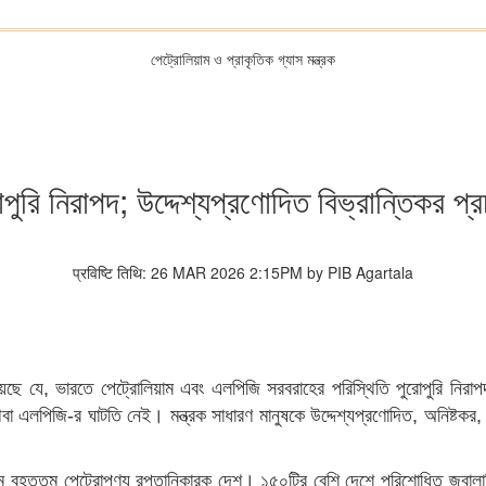
পেট্রোলিয়াম ও প্রাকৃতিক গ্যাস মন্ত্রক
পুরি নিরাপদ; উদ্দেশ্যপ্রণোদিত বিভ্রান্তিকর প্
प्रविष्टि तिथि: 26 MAR 2026 2:15PM by PIB Agartala
ানিয়েছে যে, ভারতে পেট্রোলিয়াম এবং এলপিজি সরবরাহের পরিস্থিতি পুরোপুরি নিরাপদ 
িজি-র ঘাটতি নেই। মন্ত্রক সাধারণ মানুষকে উদ্দেশ্যপ্রণোদিত, অনিষ্টকর, ব
্চম বৃহত্তম পেট্রোপণ্য রপ্তানিকারক দেশ। ১৫০টির বেশি দেশে পরিশোধিত জ্বাল