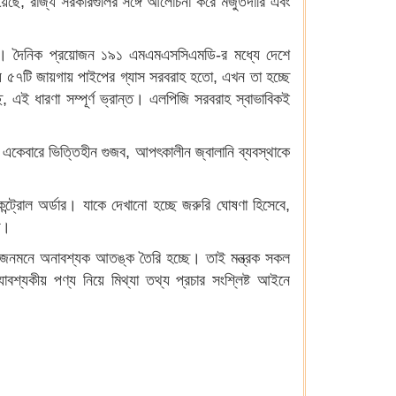
হয়েছে, রাজ্য সরকারগুলির সঙ্গে আলোচনা করে মজুতদারি এবং
নিরাপদ। দৈনিক প্রয়োজন ১৯১ এমএমএসসিএমডি-র মধ্যে দেশে
 ৫৭টি জায়গায় পাইপের গ্যাস সরবরাহ হতো, এখন তা হচ্ছে
এই ধারণা সম্পূর্ণ ভ্রান্ত। এলপিজি সরবরাহ স্বাভাবিকই
র একেবারে ভিত্তিহীন গুজব, আপৎকালীন জ্বালানি ব্যবস্থাকে
কন্ট্রোল অর্ডার। যাকে দেখানো হচ্ছে জরুরি ঘোষণা হিসেবে,
ে।
ফলে, জনমনে অনাবশ্যক আতঙ্ক তৈরি হচ্ছে। তাই মন্ত্রক সকল
াবশ্যকীয় পণ্য নিয়ে মিথ্যা তথ্য প্রচার সংশ্লিষ্ট আইনে