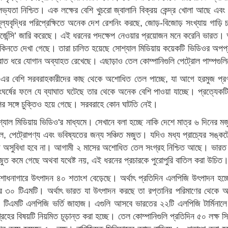
ভ্যতা নিশ্চিত। এক লক্ষের বেশি খুচরো জ্বালানি বিক্রয় কেন্দ্র খোলা আছে এব
মূল্যবৃদ্ধির পরিপ্রেক্ষিতে অনেক দেশ রেশনিং করছে, জোড়-বিজোড় সংখ্যায় গাড়ি 
এমার্জেন্সি’ জারি করেছে। এই ধরনের পদক্ষেপ নেওয়ার প্রয়োজন মনে করেনি ভারত
নতে দেখা গেছে। তারা চালিত হয়েছে সোশ্যাল মিডিয়ায় কয়েকটি ভিডিওর অপপ্রচা
রাত ধরে যোগান অব্যাহত রেখেছে। এছাড়াও তেল কোম্পানিগুলি পেট্রোল পাম্পগুলিকে
৪১-এর বেশি সরবরাহকারীদের কাছ থেকে অশোধিত তেল পাচ্ছে, যা আগে হরমুজ প্রণ
ংঘর্ষের ফলে যে ব্যাঘাত ঘটেছে তার থেকে অনেক বেশি পাওয়া যাচ্ছে। প্রত্
ির সঙ্গে চুক্তিও হয়ে গেছে। সরবরাহে কোন ঘাটতি নেই।
সোশ্যাল মিডিয়ায় ভিডিও'র মাধ্যমে। সেখানে বলা হচ্ছে নাকি দেশে মাত্র ৬ দিনের
েট্রোপণ্য এবং ভবিষ্যতের জন্য সঞ্চিত মজুত। যদিও মধ্য প্রাচ্যের সঙ্কটে
 পেতে অসুবিধা হবে না। আগামী ২ মাসের অশোধিত তেল সংগ্রহ নিশ্চিত আছে। ভা
ত কমে গেছে অথবা যথেষ্ট নয়, এই ধরনের প্রচারকে পুরোপুরি বাতিল করা উচিত
োয়া শোধনাগারে উৎপাদন ৪০ শতাংশ বেড়েছে। অর্থাৎ প্রতিদিন এলপিজি উৎপাদন 
্র ৩০ টিএমটি। অর্থাৎ ভারত যা উৎপাদন করছে তা রপ্তানির পরিমাণের থেকে
০০ টিএমটি এলপিজি ভর্তি জাহাজ। এগুলি আসবে ভারতের ২২টি এলপিজি টার্মিন
্রহের বিষয়টি নিয়মিত চূড়ান্ত করা হচ্ছে। তেল কোম্পানিগুলি প্রতিদিন ৫০ লক্ষ 