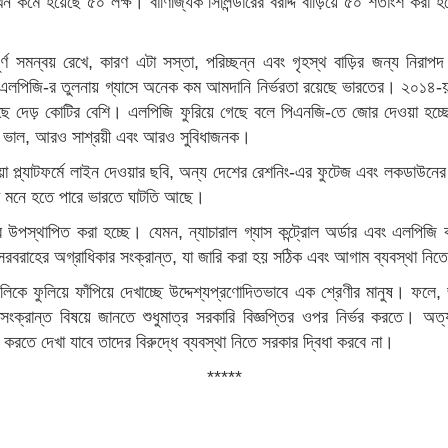
ন কমে হয়েছে ৫০ লক্ষ। বাণিজ্যিক সিলিন্ডারের বরাদ্দ বাড়িয়ে ৫০ শতাংশ করা 
 পূর্ণ সমন্বয় রেখে, কারণ এটা সস্তা, পরিচ্ছন্ন এবং গৃহস্থ বাড়ির জন্য 
এলপিজি-র তুলনায় গ্যাসে অনেক কম আমদানি নির্ভরতা রয়েছে ভারতের। ২০১৪-য়
 দেড় কোটির বেশি। এলপিজি ফুরিয়ে গেছে বলে পিএনজি-তে জোর দেওয়া হচ্ছে, 
 ভাল, আরও সাশ্রয়ী এবং আরও সুবিধাজনক।
িডিয়া প্ল্যাটফর্মে লাইন দেওয়ার ছবি, অন্য দেশের রেশনিং-এর ফুটেজ এবং লকডাউনে
েখে মনে হতে পারে ভারতে ঘাটতি আছে।
বে উপস্থাপিত করা হচ্ছে। যেমন, ন্যাচারাল গ্যাস কন্ট্রোল অর্ডার এবং এলপিজি 
 সরবরাহের অগ্রাধিকার সংক্রান্ত, যা জারি করা হয় সঠিক এবং আগাম ব্যবস্থা নিত
েগুলিকে ফুলিয়ে ফাঁপিয়ে দেখাচ্ছে উদ্দেশ্যপ্রণোদিতভাবে এক শ্রেণীর মানুষ। 
ক্রান্ত বিষয়ে জানতে শুধুমাত্র সরকারি বিজ্ঞপ্তির ওপর নির্ভর করতে। অত্য
রতে দেখা যাবে তাদের বিরুদ্ধে ব্যবস্থা নিতে সরকার দ্বিধা করবে না।
*****