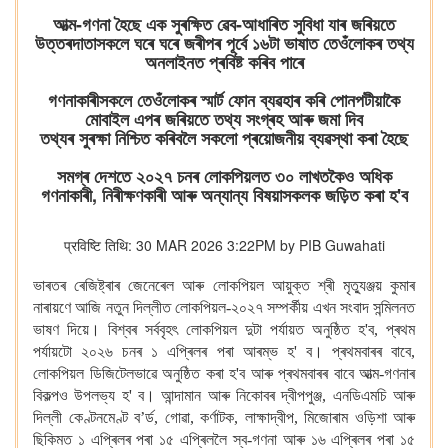
আত্ম-গণনা হৈছে এক সুৰক্ষিত ৱেব-আধাৰিত সুবিধা যাৰ জৰিয়তে
উত্তৰদাতাসকলে ঘৰে ঘৰে জৰীপৰ পূৰ্বে ১৬টা ভাষাত তেওঁলোকৰ তথ্য
অনলাইনত প্ৰবিষ্ট কৰিব পাৰে
গণনাকাৰীসকলে তেওঁলোকৰ স্মাৰ্ট ফোন ব্যৱহাৰ কৰি পোনপটীয়াকৈ
মোবাইল এপৰ জৰিয়তে তথ্য সংগ্ৰহ আৰু জমা দিব
তথ্যৰ সুৰক্ষা নিশ্চিত কৰিবলৈ সকলো প্ৰয়োজনীয় ব্যৱস্থা কৰা হৈছে
সমগ্ৰ দেশতে ২০২৭ চনৰ লোকপিয়লত ৩০ লাখতকৈও অধিক
গণনাকাৰী, নিৰীক্ষণকাৰী আৰু অন্যান্য বিষয়াসকলক জড়িত কৰা হ'ব
प्रविष्टि तिथि: 30 MAR 2026 3:22PM by PIB Guwahati
ভাৰতৰ ৰেজিষ্ট্ৰাৰ জেনেৰেল আৰু লোকপিয়ল আয়ুক্ত শ্ৰী মৃত্যুঞ্জয় কুমাৰ
নাৰায়ণে আজি নতুন দিল্লীত লোকপিয়ল-২০২৭ সম্পৰ্কীয় এখন সংবাদ সন্মিলনত
ভাষণ দিয়ে। বিশ্বৰ সৰ্ববৃহৎ লোকপিয়ল দুটা পৰ্যায়ত অনুষ্ঠিত হ'ব, প্ৰথম
পৰ্যায়টো ২০২৬ চনৰ ১ এপ্ৰিলৰ পৰা আৰম্ভ হ' ব। প্ৰথমবাৰৰ বাবে,
লোকপিয়ল ডিজিটেলভাৱে অনুষ্ঠিত কৰা হ'ব আৰু প্ৰথমবাৰৰ বাবে আত্ম-গণনাৰ
বিকল্পও উপলভ্য হ' ব। আন্দামান আৰু নিকোবৰ দ্বীপপুঞ্জ, এনডিএমচি আৰু
দিল্লী কেণ্টনমেণ্ট ব’ৰ্ড, গোৱা, কৰ্ণাটক, লাক্ষাদ্বীপ, মিজোৰাম ওড়িশা আৰু
ছিকিমত ১ এপ্ৰিলৰ পৰা ১৫ এপ্ৰিললৈ স্ব-গণনা আৰু ১৬ এপ্ৰিলৰ পৰা ১৫