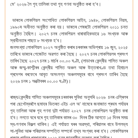
মে’ ২০২৬ লৈ গৃহ তালিকা তথা গৃহ গণনা অনুষ্ঠিত কৰা হ’ব।
ভাৰতৰ লোকপিয়ল সংশোধিত লোকপিয়ল আইন, ১৯৪৮, লোকপিয়ল নিয়ম,
১৯৯০ৰ অধীনত অনুষ্ঠিত কৰা হয়। ভাৰতৰ শেষৰটো লোকপিয়ল ২০১১ চনত
অনুষ্ঠিত হৈছিল। ২০২৭ চনৰ লোকপিয়ল ধাৰাবাহিকভাৱে ১৬ সংখ্যক আৰু
স্বাধীনতাৰ পাছত ৮ সংখ্যক হ’ব।
জনসংখ্যা লোকপিয়ল ২০২৭ অনুষ্ঠিত কৰাৰ চৰকাৰৰ অভিপ্ৰায় ১৬ জুন, ২০২৫
তাৰিখে ভাৰতৰ গেজেটত অৱগত কৰা হৈছে। ২০২৭ চনৰ লোকপিয়লৰ প্ৰসংগ
তাৰিখ হৈছে ২০২৭ চনৰ ১ মাৰ্চৰ ০০.০০ ঘণ্টা, (লাডাখৰ কেন্দ্ৰীয় শাসিত অঞ্চল
আৰু জম্মু-কাশ্মীৰৰ কেন্দ্ৰীয় শাসিত অঞ্চল আৰু উত্তৰাখণ্ড তথা হিমাচল
প্ৰদেশৰ বৰফেৰে আবৃত অসংলগ্ন অঞ্চলসমূহৰ বাবে প্ৰসংগ তাৰিখ হৈছে
২০২৬ চনৰ ১ অক্টোবৰৰ ০০.০০ ঘণ্টা)।
ৰাজ্য/কেন্দ্ৰীয় শাসিত অঞ্চলসমূহৰ চৰকাৰৰ সুবিধা অনুসৰি ২০২৬ চনৰ এপ্ৰিলৰ
পৰা ছেপ্টেম্বৰলৈ ছমাহৰ ভিতৰত এইচ এল অ' নামেৰে জনাজাত প্ৰথম পৰ্যায়ৰ
গৃহ তালিকা আৰু গৃহ গণনা দুটা পৰ্যায়ত ২০২৭ চনৰ লোকপিয়ল অনুষ্ঠিত কৰা
হ'ব। লগতে ঘৰে ঘৰে গৃহ তালিকাৰ কামৰ ৩০ দিনৰ ঠিক আগতে ১৫ দিনৰ সময়
স্ব-গণনাৰ বিকল্প থাকিব। এই পৰ্যায়ত ঘৰৰ অৱস্থা, পৰিয়ালৰ বাবে উপলভ্য
সা-সুবিধা আৰু পৰিয়ালৰ সম্পত্তি সম্পৰ্কে তথ্য সংগ্ৰহ কৰা হ'ব। লোকপিয়লৰ
প্ৰথম পৰ্যায়ৰ প্ৰশ্নবোৰ ২০২৬ চনৰ জানুৱাৰীত অৱগত কৰা হৈছিল।