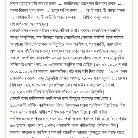
নম্বৰ ব্যৱহাৰ কৰি লগইন কৰক → মানচিত্ৰত অৱস্থান চিনাক্ত কৰক →
ঘৰুৱা বিৱৰণ পূৰণ কৰক → তথ্য দাখিল কৰক → এছ ই আই ডি গ্ৰহণ কৰক
→ গণনাকাৰীক এছ ই আই ডি প্ৰদান কৰক → নিশ্চিত তথ্য আৰু
লোকপিয়লত অন্তৰ্ভুক্ত)
লোকপিয়লৰ প্ৰথম পৰ্যায়ৰ প্ৰাক-পৰীক্ষা অৰ্থাৎ সমগ্ৰ লোকপিয়ল পদ্ধতিৰ
সম্পূৰ্ণ অনুশীলন, যাৰ ভিতৰত আছে লোকপিয়ল ক্ষেত্ৰৰ কৰ্মচাৰী আৰু ৰাজ্যৰ
অন্যান্য বিষয়া/বিষয়াসকলৰ নিযুক্তি আৰু প্ৰশিক্ষণ, প্ৰশ্নাৱলী, প্ৰাসংগিক
এপ আৰু প'ৰ্টেল আৰু তথ্য সংগ্ৰহৰ পৰা তথ্য প্ৰক্ৰিয়াকৰণলৈকে অন্যান্য
সকলো সম্পৰ্কিত কাৰ্যকলাপ ২০২৫ চনৰ নৱেম্বৰ মাহত সকলো ৰাজ্য/কেন্দ্ৰীয়
শাসিত অঞ্চলত প্ৰায় ৫০০০ব্লকত অনুষ্ঠিত কৰা হৈছিল।০১.০১.২০২৬ ৰ পৰা
৩১.০৩.২০২৭ লৈ সকলো প্ৰশাসনিক গোট বন্ধ কৰি দিয়া হৈছে। ২০২৭ চনৰ
লোকপিয়ল ৩৬খন ৰাজ্য/কেন্দ্ৰীয় শাসিত অঞ্চল, ৭,০৯২ খন মহকুমা, ৫,১২৮খন
বিধিবদ্ধ চহৰ, ৪,৫৮০খন লোকপিয়ল চহৰ আৰু ইয়াৰ আশে-পাশে থকা
৬,৩৯,৯০২খন গাঁৱত অনুষ্ঠিত কৰা হ'ব ০১.০১.২০২৬ অনুসৰি।
লোকপিয়লৰ কৰ্মীসকলৰ প্ৰশিক্ষণৰ বাবে বিস্তৃত ব্যৱস্থা কৰা হৈছে।
১০০গৰাকী ৰাষ্ট্ৰীয় প্ৰশিক্ষকক বিষয় বিশেষজ্ঞৰ দ্বাৰা প্ৰশিক্ষণ দিয়া হৈছে যিয়ে
প্ৰায় ২০০০গৰাকী মাষ্টাৰ প্ৰশিক্ষকক প্ৰশিক্ষণ দিছে। এই মাষ্টাৰ
প্ৰশিক্ষকসকলে প্ৰায় ৪৫,০০০ফিল্ড প্ৰশিক্ষকক প্ৰশিক্ষণ দি আছে যিয়ে প্ৰায়
৮০ হাজাৰ বেচত প্ৰায় ৩১লাখ গণনাকাৰী আৰু পৰিদৰ্শকক প্ৰশিক্ষণ দিব।
সকলো সম্ভৱপৰ প্ৰশিক্ষণ সামগ্ৰী আঞ্চলিক ভাষাত প্ৰস্তুত কৰা হৈছে যাতে