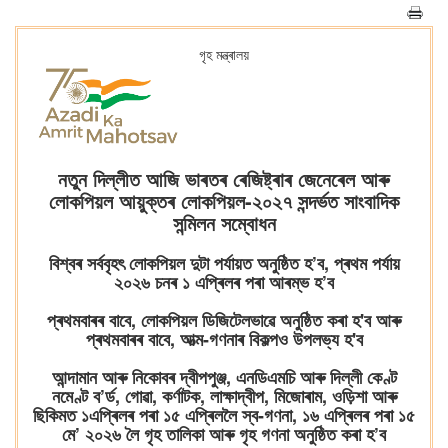
গৃহ মন্ত্ৰালয়
নতুন দিল্লীত আজি ভাৰতৰ ৰেজিষ্ট্ৰাৰ জেনেৰেল আৰু
লোকপিয়ল আয়ুক্তৰ লোকপিয়ল-২০২৭ সন্দৰ্ভত সাংবাদিক
সন্মিলন সম্বোধন
বিশ্বৰ সৰ্ববৃহৎ লোকপিয়ল দুটা পৰ্যায়ত অনুষ্ঠিত হ’ব, প্ৰথম পৰ্যায়
২০২৬ চনৰ ১ এপ্ৰিলৰ পৰা আৰম্ভ হ’ব
প্ৰথমবাৰৰ বাবে, লোকপিয়ল ডিজিটেলভাৱে অনুষ্ঠিত কৰা হ'ব আৰু
প্ৰথমবাৰৰ বাবে, আত্ম-গণনাৰ বিকল্পও উপলভ্য হ'ব
আন্দামান আৰু নিকোবৰ দ্বীপপুঞ্জ, এনডিএমচি আৰু দিল্লী কেণ্ট
নমেণ্ট ব’ৰ্ড, গোৱা, কৰ্ণাটক, লাক্ষাদ্বীপ, মিজোৰাম, ওড়িশা আৰু
ছিকিমত ১এপ্ৰিলৰ পৰা ১৫ এপ্ৰিললৈ স্ব-গণনা, ১৬ এপ্ৰিলৰ পৰা ১৫
মে’ ২০২৬ লৈ গৃহ তালিকা আৰু গৃহ গণনা অনুষ্ঠিত কৰা হ’ব