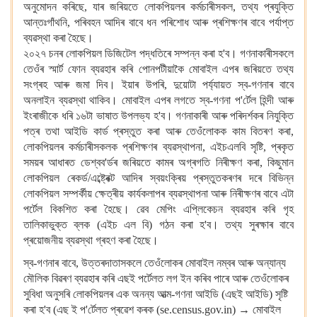
অনুমোদন কৰিছে, যাৰ জৰিয়তে লোকপিয়লৰ কৰ্মচাৰীসকল, তথ্য প্ৰযুক্তি
আন্তঃগাঁথনি, পৰিবহন আদিৰ বাবে ধন পৰিশোধ আৰু প্ৰশিক্ষণৰ বাবে পৰ্যাপ্ত
ব্যৱস্থা কৰা হৈছে।
২০২৭ চনৰ লোকপিয়ল ডিজিটেল পদ্ধতিৰে সম্পন্ন কৰা হ'ব। গণনাকাৰীসকলে
তেওঁৰ স্মাৰ্ট ফোন ব্যৱহাৰ কৰি পোনপটীয়াকৈ মোবাইল এপৰ জৰিয়তে তথ্য
সংগ্ৰহ আৰু জমা দিব। ইয়াৰ উপৰি, দুয়োটা পৰ্য্যায়ত স্ব-গণনাৰ বাবে
অনলাইন ব্যৱস্থা থাকিব। মোবাইল এপৰ লগতে স্ব-গণনা প'ৰ্টেল হিন্দী আৰু
ইংৰাজীকে ধৰি ১৬টা ভাষাত উপলভ্য হ'ব। গণনাকাৰী আৰু পৰিদৰ্শকৰ নিযুক্তি
পত্ৰ তথা আইডি কাৰ্ড প্ৰস্তুত কৰা আৰু তেওঁলোকক কাম বিতৰণ কৰা,
লোকপিয়লৰ কৰ্মচাৰীসকলক প্ৰশিক্ষণৰ ব্যৱস্থাপনা, এইচএলবি সৃষ্টি, প্ৰকৃত
সময়ৰ আধাৰত ডেশ্বব'ৰ্ডৰ জৰিয়তে কামৰ অগ্ৰগতি নিৰীক্ষণ কৰা, কিছুমান
লোকপিয়ল ৰেকৰ্ড/এব্ষ্ট্ৰেক্ট আদিৰ স্বয়ংক্ৰিয় প্ৰস্তুতকৰণৰ দৰে বিভিন্ন
লোকপিয়ল সম্পৰ্কীয় ক্ষেত্ৰীয় কাৰ্যকলাপৰ ব্যৱস্থাপনা আৰু নিৰীক্ষণৰ বাবে এটা
পৰ্টেল বিকশিত কৰা হৈছে। ৱেব মেপিং এপ্লিকেচন ব্যৱহাৰ কৰি গৃহ
তালিকাভুক্ত ব্লক (এইচ এল বি) গঠন কৰা হ'ব। তথ্য সুৰক্ষাৰ বাবে
প্ৰয়োজনীয় ব্যৱস্থা গ্ৰহণ কৰা হৈছে।
স্ব-গণনাৰ বাবে, উত্তৰদাতাসকলে তেওঁলোকৰ মোবাইল নম্বৰ আৰু অন্যান্য
মৌলিক বিৱৰণ ব্যৱহাৰ কৰি এছই পৰ্টেলত লগ ইন কৰিব পাৰে আৰু তেওঁলোকৰ
সুবিধা অনুসৰি লোকপিয়লৰ এক অনন্য আত্ম-গণনা আইডি (এছই আইডি) সৃষ্টি
কৰা হ'ব (এছ ই প'ৰ্টেলত প্ৰৱেশ কৰক (se.census.gov.in) → মোবাইল