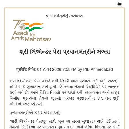
પ્રધાનમંત્રીનું કાર્યાલય
શ્રી લિએન્ડર પેસ પ્રધાનમંત્રીને મળ્યા
प्रविष्टि तिथि: 01 APR 2026 7:58PM by PIB Ahmedabad
શ્રી લિએન્ડર પેસે આજે નવી દિલ્હી ખાતે પ્રધાનમંત્રી શ્રી નરેન્દ્ર
મોદી સાથે મુલાકાત કરી હતી. "ટેનિસમાં તેમની સિદ્ધિઓ પર ભારતને
ઘણો ગર્વ છે. અમે વિવિધ વિષયો પર ચર્ચા કરી. રમતગમત અને રાષ્ટ્ર
નિર્માણ પ્રત્યેનો તેમનો જુસ્સો ખરેખર પ્રશંસનીય છે", તેમ શ્રી
મોદીએ જણાવ્યું હતું.
પ્રધાનમંત્રીએ X પર પોસ્ટ કર્યું;
"શ્રી લિએન્ડર પેસજી સાથે ખૂબ જ સરસ મુલાકાત થઈ. ટેનિસમાં
તેમની સિદ્ધિઓ પર ભારતને ઘણો ગર્વ છે. અમે વિવિધ વિષયો પર ચર્ચા