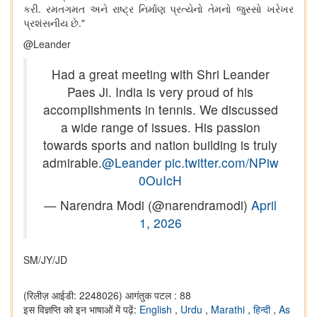
કરી. રમતગમત અને રાષ્ટ્ર નિર્માણ પ્રત્યેનો તેમનો જુસ્સો ખરેખર
પ્રશંસનીય છે."
@Leander
Had a great meeting with Shri Leander
Paes Ji. India is very proud of his
accomplishments in tennis. We discussed
a wide range of issues. His passion
towards sports and nation building is truly
admirable.
@Leander
pic.twitter.com/NPiw
0OuIcH
— Narendra Modi (@narendramodi)
April
1, 2026
SM/JY/JD
(रिलीज़ आईडी: 2248026)
आगंतुक पटल : 88
इस विज्ञप्ति को इन भाषाओं में पढ़ें:
English
,
Urdu
,
Marathi
,
हिन्दी
,
As