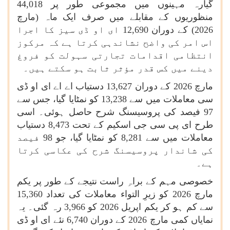
گیارہ مہینوں میں مجموعی طور پر 44,018
منظوریوں کے مقابلے میں صرف ایک ماہ (مارچ
2026) کے دوران 12,690 ای او ڈی سیز کا اجرا
اس امر کی واضح نشاندہی کرتا ہے کہ مرکوز
انتظامی اقدامات تجارتی سہولت کو فروغ
دینے میں کس قدر مؤثر ثابت ہو سکتے ہیں۔
مارچ 2026 کے دوران 13,627 دستیاب اے اے ای او ڈی
سی معاملات میں سے 13,238 کو نمٹایا گیا، جس سے
97 فیصد کی پروسیسنگ شرح حاصل ہوئی۔ اسی
طرح ای پی سی جی اسکیم کے تحت 8,473 دستیاب
معاملات میں سے 8,281 کو نمٹایا گیا، جو 98 فیصد
کی شاندار پروسیسنگ شرح کی عکاسی کرتا
ہے۔
خصوصی مہم کے براہِ راست نتیجے کے طور پر یکم
مارچ 2026 کو زیرِ التواء معاملات کی تعداد 15,360
سے کم ہو کر یکم اپریل 2026 کو 3,966 رہ گئی۔ یہ
نمایاں کمی مارچ 2026 کے دوران 6,740 نئے ای او ڈی