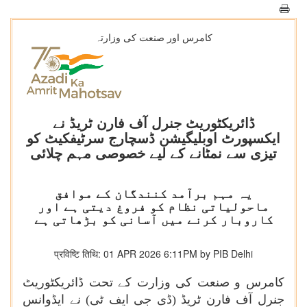
کامرس اور صنعت کی وزارتہ
ڈائریکٹوریٹ جنرل آف فارن ٹریڈ نے
ایکسپورٹ اوبلیگیشن ڈسچارج سرٹیفکیٹ کو
تیزی سے نمٹانے کے لیے خصوصی مہم چلائی
یہ مہم برآمد کنندگان کے موافق
ماحولیاتی نظام کو فروغ دیتی ہے اور
کاروبار کرنے میں آسانی کو بڑھاتی ہے
प्रविष्टि तिथि: 01 APR 2026 6:11PM by PIB Delhi
کامرس و صنعت کی وزارت کے تحت ڈائریکٹوریٹ
جنرل آف فارن ٹریڈ (ڈی جی ایف ٹی) نے ایڈوانس