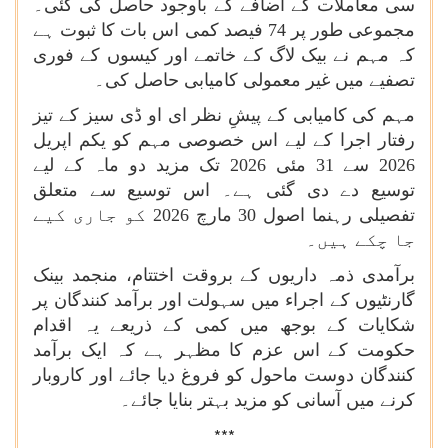
سی معاملات کے اضافے کے باوجود حاصل کی گئی۔
مجموعی طور پر 74 فیصد کمی اس بات کا ثبوت ہے
کہ مہم نے بیک لاگ کے خاتمے اور کیسوں کے فوری
تصفیے میں غیر معمولی کامیابی حاصل کی۔
مہم کی کامیابی کے پیشِ نظر ای او ڈی سیز کے تیز
رفتار اجرا کے لیے اس خصوصی مہم کو یکم اپریل
2026 سے 31 مئی 2026 تک مزید دو ماہ کے لیے
توسیع دے دی گئی ہے۔ اس توسیع سے متعلق
تفصیلی رہنما اصول 30 مارچ 2026 کو جاری کیے
جا چکے ہیں۔
برآمدی ذمہ داریوں کے بروقت اختتام، منجمد بینک
گارنٹیوں کے اجراء میں سہولت اور برآمد کنندگان پر
شکایات کے بوجھ میں کمی کے ذریعے یہ اقدام
حکومت کے اس عزم کا مظہر ہے کہ ایک برآمد
کنندگان دوست ماحول کو فروغ دیا جائے اور کاروبار
کرنے میں آسانی کو مزید بہتر بنایا جائے۔
***