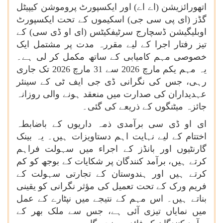
اتھورائزیشن (اے اے) اور ایکسپورٹ پروموشن کیپیٹل
گڈز (ای پی سی جی) اسکیموں کے تحت ایکسپورٹ
اوبلیگیشن ڈسچارج سرٹیفکیٹس (ای او ڈی سی) کے
تیز رفتار اجرا کے لیے مقررہ مدت پر مشتمل ایک
خصوصی مہم کامیابی کے ساتھ مکمل کر لی ہے۔
یہ مہم یکم مارچ 2026 سے 31 مارچ 2026 تک جاری
رہی، جس کی نگرانی ڈی جی ایف ٹی کے سینئر
عہدیداران کی صدارت میں منعقد ہونے والی روزانہ
جائزہ میٹنگوں کے ذریعے کی گئی۔
ای او ڈی سی برآمدی ذمہ داریوں کے باضابطہ
اختتام کے لیے نہایت اہم دستاویزات ہیں۔ یہ بینک
گارنٹیوں اور بانڈز کے اجراء میں سہولت فراہم
کرتے ہیں، برآمد کنندگان پر شکایات کے بوجھ کو کم
کرتے ہیں اور ہندوستان کے تجارتی سہولت کے
فریم ورک کے تحت تعمیل کی مؤثر نگرانی کو یقینی
بناتے ہیں۔ اس مہم کے نتیجے میں نپٹارے کے عمل
میں نمایاں تیزی آئی ہے، جس سے ملک بھر کے