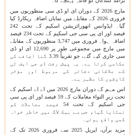
برآمد کنندگان کو فائدہ پہنچے گا۔
مارچ 2026 کے دوران ای او ڈی سی منظوریوں میں
فروری 2026 کے مقابلے میں نمایاں اضافہ ریکارڈ کیا
گیا۔ ایڈوانس اتھورائزیشن اسکیم کے تحت 242
فیصد اور ای پی سی جی اسکیم کے تحت 234 فیصد
اضافہ ہوا۔ فروری میں 3,747 منظوریوں کے مقابلے
میں مارچ میں مجموعی طور پر 12,690 ای او ڈی
سی جاری کیے گئے، جو تقریباً 3.39 گنا اضافے کی
عکاسی کرتا ہے۔ یہ پیش رفت ڈی جی ایف ٹی
کے علاقائی دفاتر کی مربوط اور مؤثر
کاوشوں کا مظہر ہے۔
اس مہم کے دوران مارچ 2026 میں اے اے اسکیم کے
تحت زیرِ التواء معاملات کے 59 فیصد اور ای پی سی
جی اسکیم کے تحت 54 فیصد معاملات کو
نمٹایا گیا، جس سے بیک لاگ میں خاطر خواہ
کمی واقع ہوئی۔
مزید برآں، اپریل 2025 سے فروری 2026 تک کے