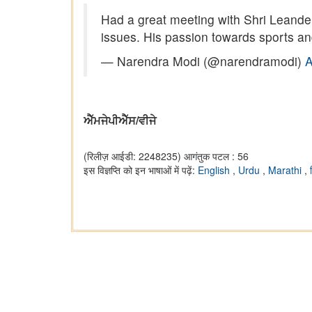
Had a great meeting with Shri Leander
issues. His passion towards sports and
— Narendra Modi (@narendramodi)
A
ਐੱਮਜੇਪੀਐੱਸ/ਵੀਜੇ
(रिलीज़ आईडी: 2248235)
आगंतुक पटल : 56
इस विज्ञप्ति को इन भाषाओं में पढ़ें:
English
,
Urdu
,
Marathi
,