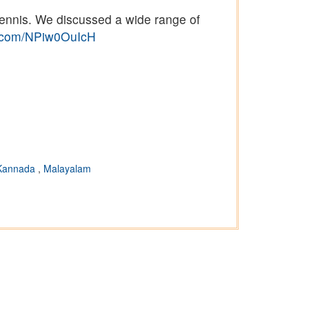
tennis. We discussed a wide range of
er.com/NPiw0OuIcH
Kannada
,
Malayalam