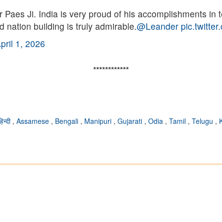
 Paes Ji. India is very proud of his accomplishments in 
 nation building is truly admirable.
@Leander
pic.twitt
pril 1, 2026
************
हिन्दी
,
Assamese
,
Bengali
,
Manipuri
,
Gujarati
,
Odia
,
Tamil
,
Telugu
,