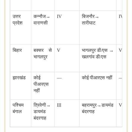
उत्तर
कन्नौज
→
IV
बिजनौर
→
IV / V
प्रदेश
वाराणसी
तारीघाट
बिहार
बक्सर से
V
भागलपुर डी/एस
→
V
भागलपुर
खलगांव डी
/
एस
झारखंड
कोई
—
कोई पीआरएस नहीं
—
पीआरएस
नहीं
पश्चिम
त्रिवेणी
→
III
बहरामपुर
→
डायमंड
V
बंगाल
डायमंड
बंदरगाह
बंदरगाह