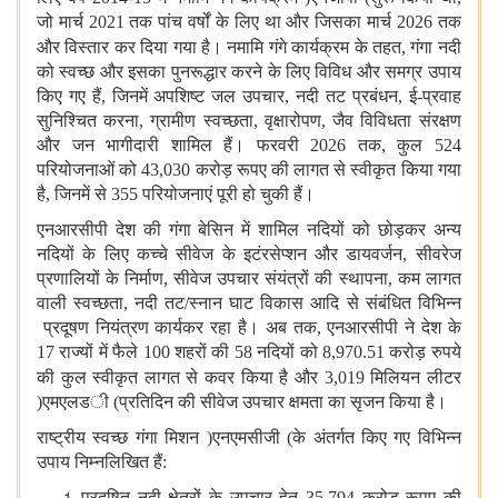
जो मार्च 2021 तक पांच वर्षों के लिए था और जिसका मार्च 2026 तक
और
विस्‍तार कर दिया गया है। नमामि गंगे कार्यक्रम के तहत, गंगा नदी
को स्वच्छ और इसका पुनरूद्धार करने के लिए विविध और समग्र उपाय
किए गए हैं, जिनमें अपशिष्ट जल उपचार, नदी तट प्रबंधन, ई
-
प्रवाह
सुनिश्चित करना
, ग्रामीण स्वच्छता, वृक्षारोपण, जैव विविधता संरक्षण
और जन भागीदारी शामिल हैं। फरवरी 2026 तक, कुल 524
परियोजनाओं को 43,030 करोड़ रूपए की लागत से स्वीकृत किया गया
है, जिनमें से 355 परियोजनाएं पूरी हो चुकी हैं।
एनआरसीपी देश की गंगा बेसिन में शामिल नदियों को छोड़कर अन्य
नदियों के लिए कच्चे सीवेज के इटंरसेप्‍शन और डायवर्जन, सीवरेज
प्रणालियों के निर्माण, सीवेज उपचार संयंत्रों की स्थापना, कम लागत
वाली स्वच्छता, नदी तट
/
स्नान घाट विकास आदि से संबंधित विभिन्न
प्रदूषण नियंत्रण कार्य
कर रहा है। अब तक, एनआरसीपी ने देश के
17 राज्यों में फैले 100 शहरों की 58 नदियों को 8,970.51 करोड़ रुपये
की कुल स्वीकृत लागत से कवर किया है
और 3,019 मिलियन लीटर
(
एमएलड
ी
)
प्रतिदिन की सीवेज उपचार क्षमता का सृजन किया है।
राष्ट्रीय स्वच्छ गंगा मिशन
(
एनएमसीजी
)
के अंतर्गत किए गए विभिन्न
उपाय निम्नलिखित हैं
:
प्रदूषित नदी क्षेत्रों के उपचार हेतु 35,794 करोड़ रूपए की