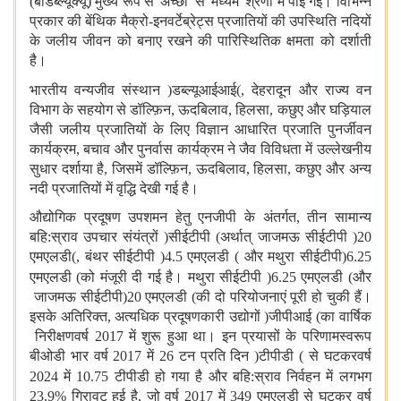
(बीडब्ल्यूक्यू) मुख्य रूप से 'अच्छी' से 'मध्यम' श्रेणी में पाई गई। विभिन्न
प्रकार की बेंथिक मैक्रो-इनवर्टेब्रेट्स प्रजातियों की उपस्थिति नदियों
के जलीय जीवन को बनाए रखने की पारिस्थितिक क्षमता को दर्शाती
है।
भारतीय वन्यजीव संस्थान
(
डब्ल्यूआईआई
)
,
देहरादून और राज्य वन
विभाग के सहयोग से डॉल्फ़िन, ऊदबिलाव, हिलसा, कछुए और घड़ियाल
जैसी जलीय प्रजातियों के लिए विज्ञान आधारित प्रजाति पुनर्जीवन
कार्यक्रम, बचाव और पुनर्वास कार्यक्रम ने जैव विविधता में उल्लेखनीय
सुधार दर्शाया है, जिसमें डॉल्फ़िन, ऊदबिलाव, हिलसा, कछुए और अन्य
नदी प्रजातियों में वृद्धि देखी गई है।
औद्योगिक प्रदूषण उपशमन हेतु एनजीपी के अंतर्गत, तीन सामान्य
बहि:स्राव उपचार संयंत्रों
(
सीईटीपी
)
अर्थात् जाजमऊ सीईटीपी
(
20
एमएलडी
)
, बंथर सीईटीपी
(
4.5 एमएलडी
)
और मथुरा सीईटीपी
(
6.25
एमएलडी
)
को मंजूरी दी गई है।
मथुरा सीईटीपी
(
6.25 एमएलडी
)
और
जाजमऊ सीईटीपी
(
20 एमएलडी
)
की दो परियोजनाएं पूरी हो चुकी हैं।
इसके अतिरिक्त
, अत्यधिक प्रदूषणकारी उद्योगों
(
जीपीआई
)
का वार्षिक
निरीक्षण
वर्ष 2017 में शुरू हुआ था। इन प्रयासों के परिणामस्वरूप
बीओडी भार वर्ष 2017 में 26 टन प्रति दिन
(
टीपीडी
)
से घटकर
वर्ष
2024 में 10.75 टीपीडी हो गया है
और बहि:स्राव निर्वहन में लगभग
23.9% गिरावट हुई है, जो वर्ष 2017 में 349 एमएलडी से घटकर वर्ष