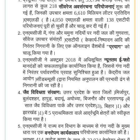
लागत से कुल 218
सीवरेज अवसंरचना परियोजनाएं
शुरू की
गई हैं, जिनकी उपचार क्षमता 6,610 मिलियन लीटर प्रतिदिन
(
एमएलडी
)
है।
4,050 एमएलडी क्षमता वाली 138 एसटीपी
परियोजनाएं पूरी हो चुकी हैं और चालू कर दी गई हैं।
एनएमसीजी में, गंगा और यमुना नदियों पर नदी जल की गुणवत्ता,
सीवेज उपचार संयंत्रों
(
एसटीपी
)
के
कार्य-निष्‍पादन आदि की
निरंतर निगरानी के लिए एक ऑनलाइन डैशबोर्ड
"
प्रयाग
"
को
चालू किया गया है।
एनएमसीजी ने अक्टूबर 2018 में अधिसूचित
न्‍यूनतम ई-फ्लो
मानदंडों को सफलतापूर्वक कार्यान्वित किया है, जिससे गंगा नदी
में निरंतर पर्यावरणीय प्रवाह सुनिश्चित हुआ है। केंद्रीय जल
आयोग
(
सीडब्ल्यूसी
)
द्वारा नियमित अनुपालन की प्रभावी ढंग से
निगरानी की जा रही है।
जैव विविधता संरक्षण
:
उत्तर प्रदेश के सात जिलों
(
मिर्जापुर
,
बुलंदशहर, हापुड़, बदायूं, अयोध्या, बिजनौर और प्रतापगढ़
)
में
सात जैव विविधता पार्क और उत्तर प्रदेश
(
3), बिहार
(
1) और
झारखंड
(
1) में 5 प्राथमिकता वाले आर्द्रभूमि क्षेत्रों को स्वीकृत
किया गया है।
एनएमसीजी ने राज्य वन विभाग के माध्यम से गंगा नदी के मुख्य
धारा पर एक
परियोजना कार्यान्वित की है।
वनरोपण कार्यकलाप