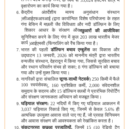
लगभग 414 करोड़ रूपए
के व्यय से 33,024 हेक्टेयर क्षेत्र में
वृक्षारोपण का कार्य किया गया है।
केंद्रीय अंतर्देशीय मत्स्य अनुसंधान संस्थान
(
सीआईएफआरआई
)
द्वारा कार्यान्वित विशेष परियोजना के तहत
गंगा बेसिन में मछली जैव विविधता और नदी डॉल्फ़िन के लिए
शिकार आधार के संरक्षण और
मछुआरों की आजीविका
सुनिश्चित करने के लिए गंगा में कुल 203 लाख भारतीय मेजर
कार्प
(
आईएमसी
)
फिंगरलिंग को रैंच किया गया है।
भारत की पहली
डॉल्फिन बचाव एम्बुलेंस
का विकास और
उद्घाटन 13 जनवरी, 2026 को माननीय मंत्री द्वारा भारतीय
वन्यजीव संस्थान, देहरादून में किया गया, जिससे सुरक्षित बचाव
और स्थान परिवर्तन संभव हो सका; 8 गंगा डॉल्फिन को बचाया
गया और उन्हें मुक्त किया गया।
नागरिकों द्वारा संचालित
सून्स
-
साथी नेटवर्क
(
250 किमी में फैले
100 स्वयंसेवक
)
, 160 प्रशिक्षित कर्मी, 2,000 संवेदनशील
समुदाय के सदस्य और 15 डॉल्फिन क्लबों ने प्रारंभिक रिपोर्टिंग
और संरक्षण जागरूकता अभियान को मजबूत किया।
घड़ियाल संरक्षण
:
22 नदियों में किए गए घड़ियाल आकलन में
3,037 घड़ियाल रिकार्ड किए गए, जिनमें से केवल 5.6% ही
अत्यधिक उपयुक्त आवास वाले पाए गए हैं, जो प्रवाह विनियमन
और आवास संरक्षण की आवश्यकता को रेखांकित करता है।
संकटग्रस्त कछुआ प्रजातियों
,
जिनमें 15 (10 रेडियो टैग