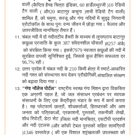
वाली
)
कैप्‍टिव हैच्‍ड चित्रा इंडिका, 60 हार्डेलथुरजी
(
10 रेडियो
टैग वाली
)
और
20 बाटागुर कचुगा
(
सभी रेडियो टैग वाली
)
शामिल हैं
, को यमुना, सरजू और गंगा नदियों में सुदृढ़ निगरानी
प्रोटोकॉल के साथ पुनः वन्य जीवन में छोड़ा गया। फैलाव और
उत्तरजीविता मानचित्र तैयार हैं।
चंबल नदी में दो नदीतटीय हैचरी के माध्यम से लुप्तप्राय बाटागुर
कछुआ प्रजाति के कुल 387 संवेदनशील घोंसलों
(
8257 अंडे
)
को संरक्षित किया गया। इससे
7979 नवजात कछुओं की नदी में
सुरक्षित वापसी सुनिश्चित हुई, जिससे कुल हैचिंग सफलता दर
96.7% रही।
उत्तर प्रदेश में चंबल नदी के 210 किमी क्षेत्र में स्मार्ट
-
आधारित
नदी गश्त को संस्थागत रूप देकर प्रौद्योगिकी
-
संचालित संरक्षण
को बढ़ावा दिया गया।
"
गंगा नॉलेज पोर्टल
"
राष्ट्रीय स्वच्छ गंगा मिशन द्वारा विकसित
एक अग्रणी पहल है, जो जल संसाधन प्रबंधन पर व्यापक
संसाधनों के लिए एक केंद्रीकृत भंडार के रूप में कार्य करता
है। यह प्‍लेटफार्म छात्रों, शोधकर्ताओं, हितधारकों और आम
जनता को पत्रिकाओं, प्रकाशनों, पुस्तकों, तकनीकी लेखों,
शोध रिपोर्टों; डेटा सेट
(
जिला नदी मानचित्र
, एसटीपी प्रदर्शन
और नदी एटलस
)
और कॉफी टेबल पुस्तकों सहित सामग्रियों
(
1346 दस्तावेज़
)
की एक विशाल श्रृंखला
की उपलब्‍धता को