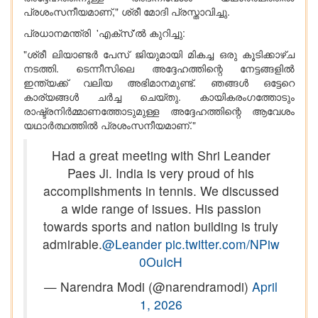
പ്രശംസനീയമാണ്," ശ്രീ മോദി പ്രസ്താവിച്ചു.
പ്രധാനമന്ത്രി 'എക്സ്'ൽ കുറിച്ചു:
"ശ്രീ ലിയാണ്ടർ പേസ് ജിയുമായി മികച്ച ഒരു കൂടിക്കാഴ്ച
നടത്തി. ടെന്നീസിലെ അദ്ദേഹത്തിന്റെ നേട്ടങ്ങളിൽ
ഇന്ത്യക്ക് വലിയ അഭിമാനമുണ്ട്. ഞങ്ങൾ ഒട്ടേറെ
കാര്യങ്ങൾ ചർച്ച ചെയ്തു. കായികരംഗത്തോടും
രാഷ്ട്രനിർമ്മാണത്തോടുമുള്ള അദ്ദേഹത്തിന്റെ ആവേശം
യഥാർത്ഥത്തിൽ പ്രശംസനീയമാണ്."
Had a great meeting with Shri Leander
Paes Ji. India is very proud of his
accomplishments in tennis. We discussed
a wide range of issues. His passion
towards sports and nation building is truly
admirable.
@Leander
pic.twitter.com/NPiw
0OuIcH
— Narendra Modi (@narendramodi)
April
1, 2026